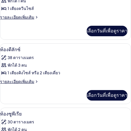
ของ
พักได้ 1 คน
Chambre
1 เตียงควีนไซส์
Simple
ราย
รายละเอียดเพิ่มเติม
Classique
ละเอียด
เพิ่ม
เลือกวันที่เพื่อดูราคา
เติม
เกี่ยว
กับ
ห้องดีลักซ์ | เครื่องนอนระดับพรีเมียม, เ
เปิด
5
Chambre
ห้องดีลักซ์
Simple
ภาพถ่าย
38 ตารางเมตร
Classique
ทั้งหมด
พักได้ 3 คน
ของ
1 เตียงคิงไซส์ หรือ 2 เตียงเดี่ยว
ห้อง
ราย
รายละเอียดเพิ่มเติม
ละเอียด
ดี
เพิ่ม
เลือกวันที่เพื่อดูราคา
เติม
ลัก
เกี่ยว
ซ์
กับ
ห้องซูพีเรีย | เครื่องนอนระดับพรีเมียม, 
เปิด
4
ห้อง
ห้องซูพีเรีย
ดี
ภาพถ่าย
30 ตารางเมตร
ลัก
ทั้งหมด
ซ์
พักได้ 2 คน