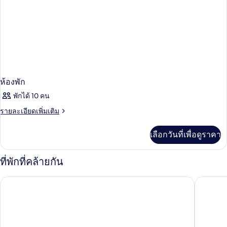
ห้องพัก
พักได้ 10 คน
ราย
รายละเอียดเพิ่มเติม
ละเอียด
เพิ่ม
เลือกวันที่เพื่อดูราคา
เติม
เกี่ยว
กับ
ที่พักที่คล้ายกัน
ห้อง
พัก
เดอะเพนนินซูลา ปารีส
โรงแรมโฟร