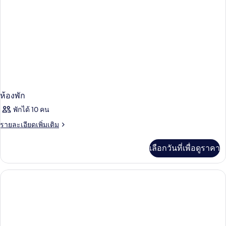
ห้องพัก
พักได้ 10 คน
ราย
รายละเอียดเพิ่มเติม
ละเอียด
เพิ่ม
เลือกวันที่เพื่อดูราคา
เติม
เกี่ยว
กับ
ห้อง
พัก