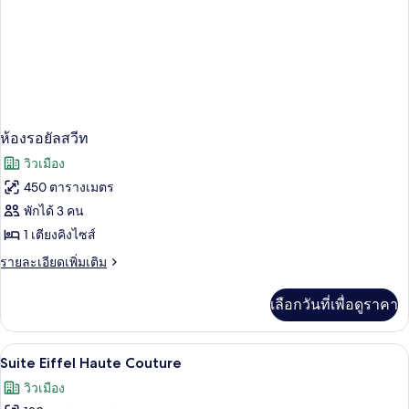
ห้องรอยัลสวีท
วิวเมือง
450 ตารางเมตร
พักได้ 3 คน
1 เตียงคิงไซส์
ราย
รายละเอียดเพิ่มเติม
ละเอียด
เพิ่ม
เลือกวันที่เพื่อดูราคา
เติม
เกี่ยว
กับ
Suite Eiffel Haute Couture | บริเวณนั่ง
เปิด
6
ห้อง
Suite Eiffel Haute Couture
รอยัล
ภาพถ่าย
วิวเมือง
สวี
ทั้งหมด
ท