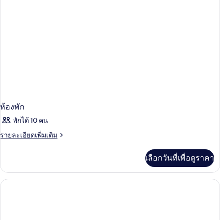
(Prestige
Avenue
Montaigne
View)
ห้องพัก
พักได้ 10 คน
ราย
รายละเอียดเพิ่มเติม
ละเอียด
เพิ่ม
เลือกวันที่เพื่อดูราคา
เติม
เกี่ยว
กับ
ห้อง
พัก