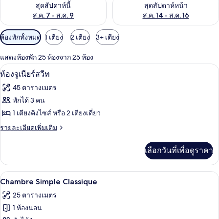
ตรวจสอบจำนวนห้องพักว่างในสุดสัปดาห์นี้ ส.ค. 7 - ส.ค. 9
ตรวจสอบจำนวนห้องพักว่างในสุดส
สุดสัปดาห์นี้
สุดสัปดาห์หน้า
ส.ค. 7 - ส.ค. 9
ส.ค. 14 - ส.ค. 16
ตัว
ห้องพักทั้งหมด
1 เตียง
2 เตียง
3+ เตียง
กรอง
แสดงห้องพัก 25 ห้องจาก 25 ห้อง
ที่
ห้องจูเนียร์สวีท | เครื่องนอนระดับพรีเมี
เปิด
มี
5
ห้องจูเนียร์สวีท
ให้
ภาพถ่าย
45 ตารางเมตร
สำหรับ
ทั้งหมด
พักได้ 3 คน
ห้อง
ของ
1 เตียงคิงไซส์ หรือ 2 เตียงเดี่ยว
พัก
ห้อง
ราย
รายละเอียดเพิ่มเติม
ละเอียด
จู
เพิ่ม
เลือกวันที่เพื่อดูราคา
เติม
เนียร์
เกี่ยว
สวีท
กับ
Chambre Simple Classique | เครื่องนอนร
เปิด
3
ห้อง
Chambre Simple Classique
จู
ภาพถ่าย
25 ตารางเมตร
เนียร์
ทั้งหมด
สวี
1 ห้องนอน
ท