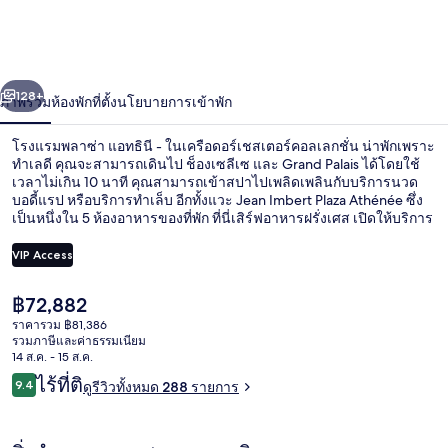
แอ
ทธิ
่อน
ถัดไป
น้า
128+
ภาพรวม
ห้องพัก
ที่ตั้ง
นโยบายการเข้าพัก
นี
-
โรงแรมพลาซ่า แอทธินี - ในเครือดอร์เชสเตอร์คอลเลกชั่น น่าพักเพราะ
ทำเลดี คุณจะสามารถเดินไป ช็องเซลีเซ และ Grand Palais ได้โดยใช้
ใน
เวลาไม่เกิน 10 นาที คุณสามารถเข้าสปาไปเพลิดเพลินกับบริการนวด
บอดี้แรป หรือบริการทำเล็บ อีกทั้งแวะ Jean Imbert Plaza Athénée ซึ่ง
เครือ
เป็นหนึ่งใน 5 ห้องอาหารของที่พัก ที่นี่เสิร์ฟอาหารฝรั่งเศส เปิดให้บริการ
อาหารกลางวันกับอาหารเย็น บาร์/เลานจ์ ฟิตเนส และลานระเบียงคือ
ด
ไฮไลท์เพิ่มเติมในวังสุดหรูแห่งนี้ ใกล้ขนส่งสาธารณะ: เดิน 5 นาทีถึง
VIP Access
สถานี Alma-Marceau และ 5 นาทีถึง สถานีรถไฟใต้ดินฟรังค์กลัง เด รู
อร์เชส
สเวต์
ราคา
฿72,882
ห้องจูเนียร์สวีท | วิวจากห้องพัก
ปัจจุบัน
ราคารวม ฿81,386
เต
฿72,882
รวมภาษีและค่าธรรมเนียม
14 ส.ค. - 15 ส.ค.
อร์
รีวิว
ไร้ที่ติ
9.4
ดูรีวิวทั้งหมด 288 รายการ
9.4 จาก 10
คอล