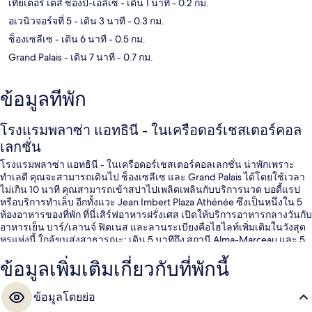
เทียเตอร์ เดส์ ชองป์-เอลิเซ่
- เดิน 1 นาที
- 0.2 กม.
อเวนิวจอร์จที่ 5
- เดิน 3 นาที
- 0.3 กม.
ช็องเซลีเซ
- เดิน 6 นาที
- 0.5 กม.
Grand Palais
- เดิน 7 นาที
- 0.7 กม.
ข้อมูลที่พัก
โรงแรมพลาซ่า แอทธินี - ในเครือดอร์เชสเตอร์คอล
เลกชั่น
โรงแรมพลาซ่า แอทธินี - ในเครือดอร์เชสเตอร์คอลเลกชั่น น่าพักเพราะ
ทำเลดี คุณจะสามารถเดินไป ช็องเซลีเซ และ Grand Palais ได้โดยใช้เวลา
ไม่เกิน 10 นาที คุณสามารถเข้าสปาไปเพลิดเพลินกับบริการนวด บอดี้แรป
หรือบริการทำเล็บ อีกทั้งแวะ Jean Imbert Plaza Athénée ซึ่งเป็นหนึ่งใน 5
ห้องอาหารของที่พัก ที่นี่เสิร์ฟอาหารฝรั่งเศส เปิดให้บริการอาหารกลางวันกับ
อาหารเย็น บาร์/เลานจ์ ฟิตเนส และลานระเบียงคือไฮไลท์เพิ่มเติมในวังสุด
หรูแห่งนี้ ใกล้ขนส่งสาธารณะ: เดิน 5 นาทีถึง สถานี Alma-Marceau และ 5
นาทีถึง สถานีรถไฟใต้ดินฟรังค์กลัง เด รูสเวต์
ข้อมูลเพิ่มเติมเกี่ยวกับที่พักนี้
ข้อมูลโดยย่อ