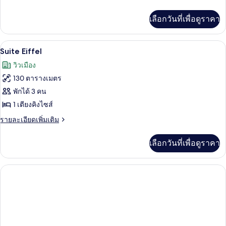
Signature
ละเอียด
เพิ่ม
เลือกวันที่เพื่อดูราคา
เติม
เกี่ยว
กับ
Suite Eiffel | วิวจากห้องพัก
เปิด
5
Suite
Suite Eiffel
Eiffel
ภาพถ่าย
วิวเมือง
Signature
ทั้งหมด
130 ตารางเมตร
ของ
พักได้ 3 คน
Suite
1 เตียงคิงไซส์
Eiffel
ราย
รายละเอียดเพิ่มเติม
ละเอียด
เพิ่ม
เลือกวันที่เพื่อดูราคา
เติม
เกี่ยว
กับ
Suite
Eiffel