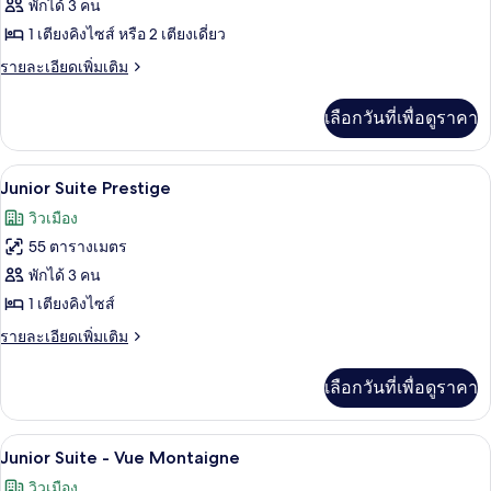
ทั้งหมด
เรีย
พักได้ 3 คน
สวี
ของ
1 เตียงคิงไซส์ หรือ 2 เตียงเดี่ยว
ท
Junior
ราย
รายละเอียดเพิ่มเติม
Suite
ละเอียด
เพิ่ม
Deluxe
เลือกวันที่เพื่อดูราคา
เติม
เกี่ยว
กับ
Junior Suite Prestige | เครื่องนอนระดับ
เปิด
5
Junior
Junior Suite Prestige
Suite
ภาพถ่าย
วิวเมือง
Deluxe
ทั้งหมด
55 ตารางเมตร
ของ
พักได้ 3 คน
Junior
1 เตียงคิงไซส์
Suite
ราย
รายละเอียดเพิ่มเติม
Prestige
ละเอียด
เพิ่ม
เลือกวันที่เพื่อดูราคา
เติม
เกี่ยว
กับ
Junior Suite - Vue Montaigne | เครื่อง
เปิด
4
Junior
Junior Suite - Vue Montaigne
Suite
ภาพถ่าย
วิวเมือง