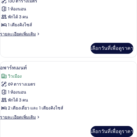
130 ตารางเมตร
ของ
1 ห้องนอน
Suite
พักได้ 3 คน
Eiffel
1 เตียงคิงไซส์
Haute
ราย
รายละเอียดเพิ่มเติม
Couture
ละเอียด
เพิ่ม
เลือกวันที่เพื่อดูราคา
เติม
เกี่ยว
กับ
อพาร์ทเมนท์ | เครื่องนอนระดับพรีเมียม, 
เปิด
5
Suite
อพาร์ทเมนท์
Eiffel
ภาพถ่าย
วิวเมือง
Haute
ทั้งหมด
Couture
69 ตารางเมตร
ของ
1 ห้องนอน
อ
พักได้ 3 คน
2 เตียงเดี่ยว และ 1 เตียงคิงไซส์
พาร์
ราย
รายละเอียดเพิ่มเติม
ท
ละเอียด
เม
เพิ่ม
เลือกวันที่เพื่อดูราคา
เติม
นท์