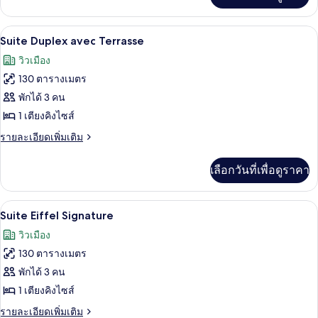
Montaigne
เกี่ยว
กับ
Suite Duplex avec Terrasse | วิวจากห้อ
เปิด
5
Suite
Suite Duplex avec Terrasse
Deluxe
ภาพถ่าย
วิวเมือง
-
ทั้งหมด
Vue
130 ตารางเมตร
Montaigne
ของ
พักได้ 3 คน
Suite
1 เตียงคิงไซส์
Duplex
ราย
รายละเอียดเพิ่มเติม
avec
ละเอียด
เพิ่ม
Terrasse
เลือกวันที่เพื่อดูราคา
เติม
เกี่ยว
กับ
Suite Eiffel Signature | เครื่องนอนระดับ
เปิด
6
Suite
Suite Eiffel Signature
Duplex
ภาพถ่าย
วิวเมือง
avec
ทั้งหมด
Terrasse
130 ตารางเมตร
ของ
พักได้ 3 คน
Suite
1 เตียงคิงไซส์
Eiffel
ราย
รายละเอียดเพิ่มเติม