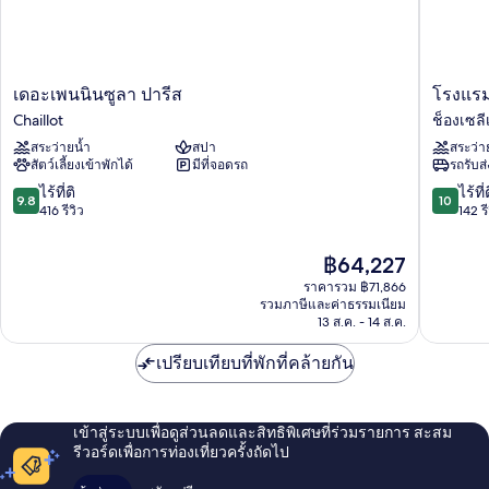
เดอะ
โรง
เดอะเพนนินซูลา ปารีส
โรงแรมโ
เพ
แรม
Chaillot
ช็องเซลี
น
โฟร์
สระว่ายน้ำ
สปา
สระว่า
นิน
ซี
สัตว์เลี้ยงเข้าพักได้
มีที่จอดรถ
รถรับส
ซูลา
ซั่นส์
ปารีส
จอร์จ
9.8
10.0
ไร้ที่ติ
ไร้ที่
9.8
10
Chaillot
5
จาก
จาก
416 รีวิว
142 รี
ช็
10,
10,
อง
ไร้
ไร้
ราคา
฿64,227
เซ
ที่
ที่
ปัจจุบัน
ราคารวม ฿71,866
ลีเซ
ติ,
ติ,
คือ
รวมภาษีและค่าธรรมเนียม
416
142
฿64,227
13 ส.ค. - 14 ส.ค.
รีวิว
รีวิว
เปรียบเทียบที่พักที่คล้ายกัน
เข้าสู่ระบบเพื่อดูส่วนลดและสิทธิพิเศษที่ร่วมรายการ สะสม
รีวอร์ดเพื่อการท่องเที่ยวครั้งถัดไป