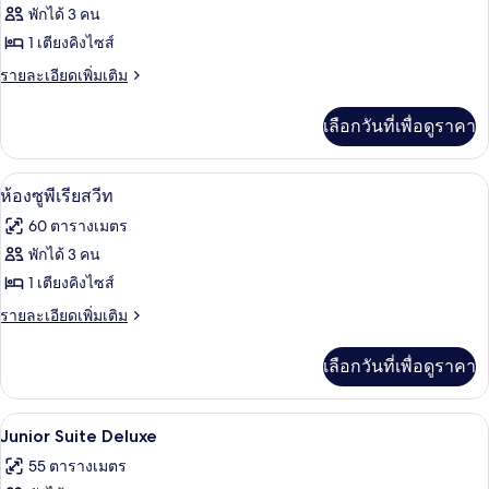
สวี
ของ
พักได้ 3 คน
ท
Suite
1 เตียงคิงไซส์
Prestige
ราย
รายละเอียดเพิ่มเติม
ละเอียด
เพิ่ม
เลือกวันที่เพื่อดูราคา
เติม
เกี่ยว
กับ
ห้องซูพีเรียสวีท | เครื่องนอนระดับพรีเมี
เปิด
5
Suite
ห้องซูพีเรียสวีท
Prestige
ภาพถ่าย
60 ตารางเมตร
ทั้งหมด
พักได้ 3 คน
ของ
1 เตียงคิงไซส์
ห้อง
ราย
รายละเอียดเพิ่มเติม
ละเอียด
ซู
เพิ่ม
เลือกวันที่เพื่อดูราคา
เติม
พี
เกี่ยว
เรีย
กับ
Junior Suite Deluxe | เครื่องนอนระดับพร
เปิด
5
ห้อง
Junior Suite Deluxe
สวีท
ซู
ภาพถ่าย
55 ตารางเมตร
พี