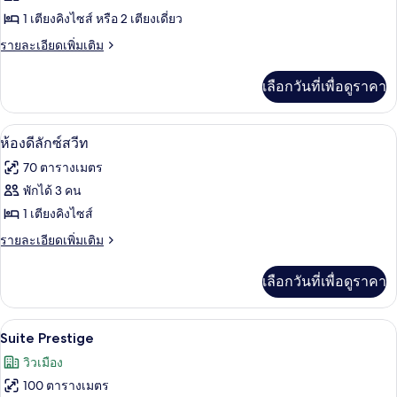
ของ
1 เตียงคิงไซส์ หรือ 2 เตียงเดี่ยว
ห้อง
ราย
รายละเอียดเพิ่มเติม
ละเอียด
ซู
เพิ่ม
เลือกวันที่เพื่อดูราคา
เติม
พี
เกี่ยว
เรีย
กับ
ห้องดีลักซ์สวีท | เครื่องนอนระดับพรีเมีย
เปิด
5
ห้อง
ห้องดีลักซ์สวีท
ซู
ภาพถ่าย
70 ตารางเมตร
พี
ทั้งหมด
เรีย
พักได้ 3 คน
ของ
1 เตียงคิงไซส์
ห้อง
ราย
รายละเอียดเพิ่มเติม
ละเอียด
ดี
เพิ่ม
เลือกวันที่เพื่อดูราคา
เติม
ลัก
เกี่ยว
ซ์
กับ
เครื่องนอนระดับพรีเมียม, เตียงพร้อมฟูกเ
เปิด
5
ห้อง
Suite Prestige
สวีท
ดี
ภาพถ่าย
วิวเมือง
ลัก
ทั้งหมด
ซ์
100 ตารางเมตร