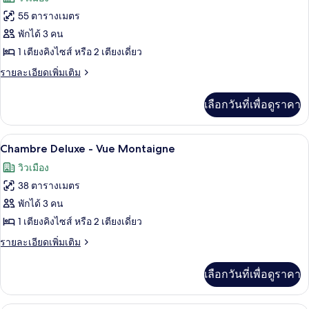
Prestige
ทั้งหมด
55 ตารางเมตร
ของ
พักได้ 3 คน
Junior
1 เตียงคิงไซส์ หรือ 2 เตียงเดี่ยว
Suite
ราย
รายละเอียดเพิ่มเติม
-
ละเอียด
เพิ่ม
Vue
เลือกวันที่เพื่อดูราคา
เติม
Montaigne
เกี่ยว
กับ
Chambre Deluxe - Vue Montaigne | เครื
เปิด
5
Junior
Chambre Deluxe - Vue Montaigne
Suite
ภาพถ่าย
วิวเมือง
-
ทั้งหมด
Vue
38 ตารางเมตร
Montaigne
ของ
พักได้ 3 คน
Chambre
1 เตียงคิงไซส์ หรือ 2 เตียงเดี่ยว
Deluxe
ราย
รายละเอียดเพิ่มเติม
-
ละเอียด
เพิ่ม
Vue
เลือกวันที่เพื่อดูราคา
เติม
Montaigne
เกี่ยว
กับ