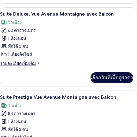
เกี่ยว
กับ
Suite Deluxe, Vue Avenue Montaigne ave
เปิด
6
อ
Suite Deluxe, Vue Avenue Montaigne avec Balcon
พาร์
ภาพถ่าย
วิวเมือง
ท
ทั้งหมด
เม
60 ตารางเมตร
นท์
ของ
1 ห้องนอน
Suite
พักได้ 3 คน
Deluxe,
1 เตียงคิงไซส์
Vue
ราย
รายละเอียดเพิ่มเติม
Avenue
ละเอียด
Montaigne
เพิ่ม
เลือกวันที่เพื่อดูราคา
เติม
avec
เกี่ยว
Balcon
กับ
Suite Prestige Vue Avenue Montaigne av
เปิด
5
Suite
Suite Prestige Vue Avenue Montaigne avec Balcon
Deluxe,
ภาพถ่าย
วิวเมือง
Vue
ทั้งหมด
Avenue
83 ตารางเมตร
Montaigne
ของ
1 ห้องนอน
avec
Suite
Balcon
พักได้ 3 คน
Prestige