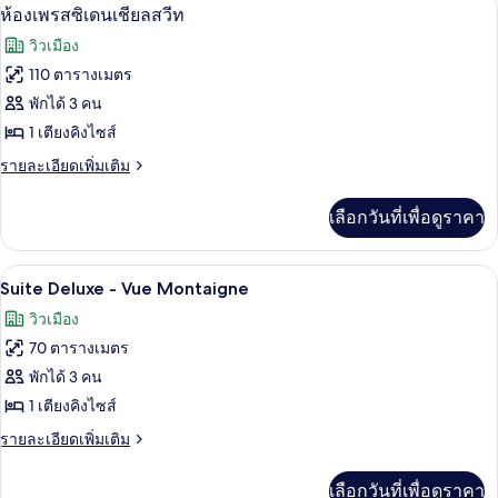
ห้องเพรสซิเดนเชียลสวีท | เครื่องนอนระดั
เปิด
5
Chambre
ห้องเพรสซิเดนเชียลสวีท
Deluxe
ภาพถ่าย
วิวเมือง
-
ทั้งหมด
Vue
110 ตารางเมตร
Montaigne
ของ
พักได้ 3 คน
ห้อง
1 เตียงคิงไซส์
เพรส
ราย
รายละเอียดเพิ่มเติม
ละเอียด
ซิ
เพิ่ม
เลือกวันที่เพื่อดูราคา
เติม
เดน
เกี่ยว
เชีย
กับ
Suite Deluxe - Vue Montaigne | เครื่อง
เปิด
5
ห้อง
Suite Deluxe - Vue Montaigne
ล
เพรส
ภาพถ่าย
วิวเมือง
ซิ
สวีท
ทั้งหมด
เดน
70 ตารางเมตร
เชีย
ของ
พักได้ 3 คน
ล
Suite
สวี
1 เตียงคิงไซส์
ท
Deluxe
ราย
รายละเอียดเพิ่มเติม
-
ละเอียด
เพิ่ม
Vue
เลือกวันที่เพื่อดูราคา
เติม