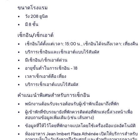
ขนาดโรงแรม
วัง 208 ยูนิต
มี 8 ชั้น
เช็กอิน/เช็กเอาต์
เช็กอินได้ตั้งแต่เวลา: 15:00 น., เช็กอินได้จนถึงเวลา: เที่ยงคืน
บริการเช็กอินและเช็กเอาต์แบบไร้สัมผัส
มีเช็กอิน/เช็กเอาต์ด่วน
อายุขั้นต่ำในการเช็กอิน - 18
เวลาเช็กเอาต์คือ เที่ยง
บริการเช็กเอาต์แบบไร้สัมผัส
คำแนะนำพิเศษสำหรับการเช็กอิน
พนักงานต้อนรับจะรอต้อนรับผู้เข้าพักเมื่อมาถึงที่พัก
ผู้เข้าพักที่ขับรถมายังที่พักควรติดต่อที่พักแห่งนี้ล่วงหน้าเพื่อ
สอบถามข้อมูลเพิ่มเติม (เช่น เส้นทาง)
ข้อมูลที่ให้ไว้โดยที่พักอาจแปลโดยใช้เครื่องมือแปลอัตโนมัติ
ห้องอาหาร Jean Imbert Plaza Athénée เปิดให้บริการสำหรับ
อาหารเย็นในวันอังคารถึงวันศุกร์ และสำหรับอาหารกลางวัน