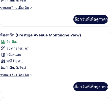
1 เตียงคิงไซส์
Vue
ราย
รายละเอียดเพิ่มเติม
Avenue
ละเอียด
Montaigne
เพิ่ม
เลือกวันที่เพื่อดูราคา
เติม
avec
เกี่ยว
Balcon
กับ
ห้องสวีท (Prestige Avenue Montaigne Vi
เปิด
4
Suite
ห้องสวีท (Prestige Avenue Montaigne View)
Prestige
ภาพถ่าย
วิวเมือง
Vue
ทั้งหมด
Avenue
95 ตารางเมตร
Montaigne
ของ
1 ห้องนอน
avec
Balcon
ห้อง
พักได้ 3 คน
1 เตียงคิงไซส์
สวีท
(Prestige
ราย
รายละเอียดเพิ่มเติม
ละเอียด
Avenue
เพิ่ม
Montaigne
เลือกวันที่เพื่อดูราคา
เติม
View)
เกี่ยว
กับ
ห้อง
สวี
ท