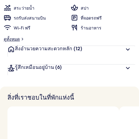
ะ
พัก
แ
สระว่ายน้ำ
สปา
ชื่น
น
น
รถรับส่งสนามบิน
ที่จอดรถฟรี
ชอบ
สู
Wi-Fi ฟรี
ร้านอาหาร
ง
สุ
ดูทั้งหมด
ด
จ
สิ่งอำนวยความสะดวกหลัก
(12)
า
ก
นั
รู้สึกเหมือนอยู่บ้าน
(6)
ก
เ
ดิ
น
ท
า
สิ่งที่เราชอบในที่พักแห่งนี้
ง