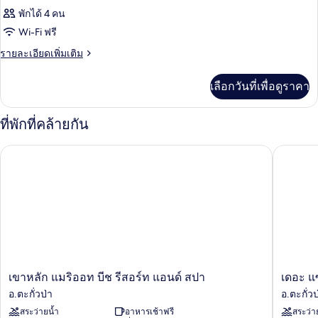
พักได้ 4 คน
Wi-Fi ฟรี
ราย
รายละเอียดเพิ่มเติม
ละเอียด
เพิ่ม
เลือกวันที่เพื่อดูราคา
เติม
เกี่ยว
กับ
ที่พักที่คล้ายกัน
ห้อง
พัก
เขาหลัก แมริออท บีช รีสอร์ท แอนด์ สปา
เดอะ แซน
เขา
เดอะ
เขาหลัก แมริออท บีช รีสอร์ท แอนด์ สปา
เดอะ แ
หลัก
แซนด์
อ.ตะกั่วป่า
อ.ตะกั่วป
แมริ
เขา
สระว่ายน้ำ
อาหารเช้าฟรี
สระว่า
ออท
หลัก