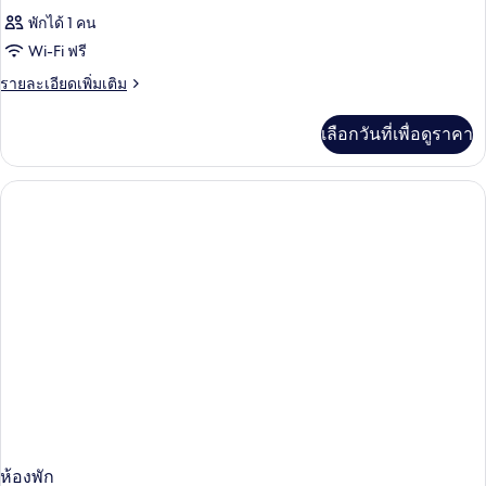
พักได้ 1 คน
Wi-Fi ฟรี
ราย
รายละเอียดเพิ่มเติม
ละเอียด
เพิ่ม
เลือกวันที่เพื่อดูราคา
เติม
เกี่ยว
กับ
ห้อง
พัก
ห้องพัก