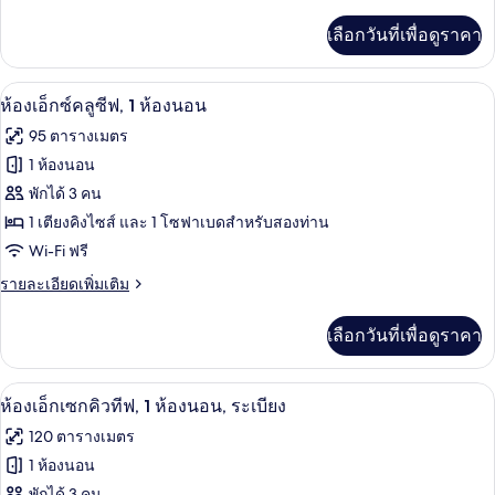
วิว
ละเอียด
สตู
เบด,
เพิ่ม
สระ
เลือกวันที่เพื่อดูราคา
วิว
เติม
ดิโอ,
สระ
เกี่ยว
ว่าย
ว่าย
เตียง
กับ
เครื่องนอนระดับพรีเมียม, ตู้นิรภัยในห้
เปิด
น้ำ
น้ำ
9
แฟ
ห้องเอ็กซ์คลูซีฟ, 1 ห้องนอน
คิง
มิ
ภาพถ่าย
95 ตารางเมตร
ลี่
ไซส์
ทั้งหมด
สตู
1 ห้องนอน
1
ดิ
ของ
พักได้ 3 คน
โอ,
เตียง
เตียง
ห้อง
1 เตียงคิงไซส์ และ 1 โซฟาเบดสำหรับสองท่าน
และ
คิง
Wi-Fi ฟรี
เอ็กซ์
ไซส์
โซฟา
1
ราย
รายละเอียดเพิ่มเติม
คลู
เบด,
เตียง
ละเอียด
ซีฟ,
และ
เพิ่ม
ใช้
เลือกวันที่เพื่อดูราคา
โซฟา
เติม
1
เบด,
เกี่ยว
สระ
ห้อง
ใช้
กับ
ห้องเอ็กเซกคิวทีฟ, 1 ห้องนอน, ระเบียง | บ
เปิด
ว่าย
สระ
8
ห้อง
ห้องเอ็กเซกคิวทีฟ, 1 ห้องนอน, ระเบียง
นอน
ว่าย
เอ็กซ์
ภาพถ่าย
น้ำ
120 ตารางเมตร
น้ำ
คลู
ทั้งหมด
ได้
ได้
ซีฟ,
1 ห้องนอน
1
ของ
พักได้ 3 คน