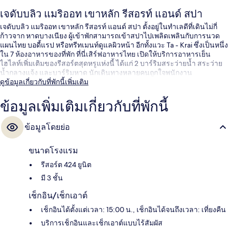
เจดับบลิว แมริออท เขาหลัก รีสอรท์ แอนด์ สปา
เจดับบลิว แมริออท เขาหลัก รีสอรท์ แอนด์ สปา ตั้งอยู่ในทำเลดีที่เดินไม่กี่
ก้าวจาก หาดบางเนียง ผู้เข้าพักสามารถเข้าสปาไปเพลิดเพลินกับการนวด
แผนไทย บอดี้แรป หรือทรีทเมนท์ดูแลผิวหน้า อีกทั้งแวะ Ta - Krai ซึ่งเป็นหนึ่ง
ใน 7 ห้องอาหารของที่พัก ที่นี่เสิร์ฟอาหารไทย เปิดให้บริการอาหารเย็น
ไฮไลท์เพิ่มเติมของรีสอร์ตสุดหรูแห่งนี้ ได้แก่ 2 บาร์ริมสระว่ายน้ำ สระว่าย
น้ำกลางแจ้ง และบาร์ริมหาด นักเดินทางหลายคนถูกใจพนักงาน
ดูข้อมูลเกี่ยวกับที่พักนี้เพิ่มเติม
ข้อมูลเพิ่มเติมเกี่ยวกับที่พักนี้
ข้อมูลโดยย่อ
ขนาดโรงแรม
รีสอร์ต 424 ยูนิต
มี 3 ชั้น
เช็กอิน/เช็กเอาต์
เช็กอินได้ตั้งแต่เวลา: 15:00 น., เช็กอินได้จนถึงเวลา: เที่ยงคืน
บริการเช็กอินและเช็กเอาต์แบบไร้สัมผัส