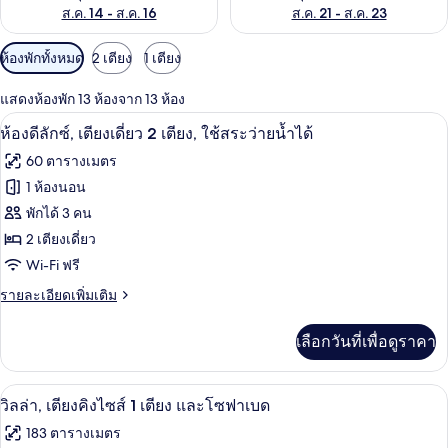
ส.ค. 14 - ส.ค. 16
ส.ค. 21 - ส.ค. 23
ตัว
ห้องพักทั้งหมด
2 เตียง
1 เตียง
กรอง
แสดงห้องพัก 13 ห้องจาก 13 ห้อง
ที่
สระว่ายน้ำกลางแจ้ง, ร่มริมสระว่ายน้ำ, 
เปิด
มี
7
ห้องดีลักซ์, เตียงเดี่ยว 2 เตียง, ใช้สระว่ายน้ำได้
ให้
ภาพถ่าย
60 ตารางเมตร
สำหรับ
ทั้งหมด
1 ห้องนอน
ห้อง
ของ
พักได้ 3 คน
พัก
ห้อง
2 เตียงเดี่ยว
Wi-Fi ฟรี
ดี
ราย
รายละเอียดเพิ่มเติม
ลัก
ละเอียด
ซ์,
เพิ่ม
เลือกวันที่เพื่อดูราคา
เติม
เตียง
เกี่ยว
เดี่ยว
กับ
วิลล่า, เตียงคิงไซส์ 1 เตียง และโซฟาเบด 
เปิด
9
ห้อง
วิลล่า, เตียงคิงไซส์ 1 เตียง และโซฟาเบด
2
ดี
ภาพถ่าย
183 ตารางเมตร
เตียง,
ลัก