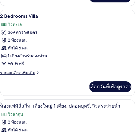
เตียง
เกี่ยว
เดี่ยว
กับ
2 Bedrooms Villa | เครื่องนอนระดับพรีเม
เปิด
8
ห้อง
2 Bedrooms Villa
2
ดี
ภาพถ่าย
วิวทะเล
เตียง,
ลัก
ทั้งหมด
ซ์,
369 ตารางเมตร
วิว
เตียง
ของ
2 ห้องนอน
เดี่ยว
สระ
2
2
พักได้ 6 คน
ว่าย
เตียง,
Bedrooms
1 เตียงสำหรับสองท่าน
วิว
น้ำ
Villa
Wi-Fi ฟรี
สระ
ว่าย
ราย
รายละเอียดเพิ่มเติม
น้ำ
ละเอียด
เพิ่ม
เลือกวันที่เพื่อดูราคา
เติม
เกี่ยว
กับ
ห้องแฟมิลี่สวีท, เตียงใหญ่ 1 เตียง, ปลอดบุห
เปิด
8
2
ห้องแฟมิลี่สวีท, เตียงใหญ่ 1 เตียง, ปลอดบุหรี่, วิวสระว่ายน้ำ
Bedrooms
ภาพถ่าย
วิวลากูน
Villa
ทั้งหมด
2 ห้องนอน
ของ
พักได้ 6 คน