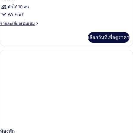
พักได้ 10 คน
Wi-Fi ฟรี
ราย
รายละเอียดเพิ่มเติม
ละเอียด
เพิ่ม
เลือกวันที่เพื่อดูราคา
เติม
เกี่ยว
กับ
ห้อง
พัก
ห้องพัก