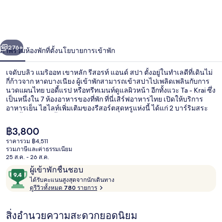
บลิว
แมริ
่อน
ถัดไป
น้า
276+
ภาพรวม
ห้องพัก
ที่ตั้ง
นโยบายการเข้าพัก
ออท
เขา
เจดับบลิว แมริออท เขาหลัก รีสอรท์ แอนด์ สปา ตั้งอยู่ในทำเลดีที่เดินไม่
กี่ก้าวจาก หาดบางเนียง ผู้เข้าพักสามารถเข้าสปาไปเพลิดเพลินกับการ
หลัก
นวดแผนไทย บอดี้แรป หรือทรีทเมนท์ดูแลผิวหน้า อีกทั้งแวะ Ta - Krai ซึ่ง
เป็นหนึ่งใน 7 ห้องอาหารของที่พัก ที่นี่เสิร์ฟอาหารไทย เปิดให้บริการ
อาหารเย็น ไฮไลท์เพิ่มเติมของรีสอร์ตสุดหรูแห่งนี้ ได้แก่ 2 บาร์ริมสระ
รี
ว่ายน้ำ สระว่ายน้ำกลางแจ้ง และบาร์ริมหาด นักเดินทางหลายคนถูกใจ
พนักงาน
สอรท์
ราคา
฿3,800
ปัจจุบัน
ราคารวม ฿4,511
฿3,800
แอนด์
รวมภาษีและค่าธรรมเนียม
สระว่ายน้ำกลางแจ้ง, ร่มริมสระว่ายน้ำ, 
25 ส.ค. - 26 ส.ค.
สปา
รีวิว
9.4
ผู้เข้าพักชื่นชอบ
ไ
จาก
ได้รับคะแนนสูงสุดจากนักเดินทาง
ด้
ดูรีวิวทั้งหมด 780 รายการ
10,
รั
ผู้
บ
สิ่งอำนวยความสะดวกยอดนิยม
ค
เข้า