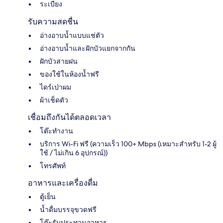
ระเบียง
รับความสดชื่น
อ่างอาบน้ำแบบแช่ตัว
อ่างอาบน้ำและฝักบัวแยกจากกัน
ฝักบัวสายฝน
ของใช้ในห้องน้ำฟรี
ไดร์เป่าผม
ผ้าเช็ดตัว
เชื่อมถึงกันได้ตลอดเวลา
โต๊ะทำงาน
บริการ Wi-Fi ฟรี (ความเร็ว 100+ Mbps (เหมาะสำหรับ 1-2 ผู้
ใช้ / ไม่เกิน 6 อุปกรณ์))
โทรศัพท์
อาหารและเครื่องดื่ม
ตู้เย็น
น้ำดื่มบรรจุขวดฟรี
โต๊ะรับประทานอาหาร