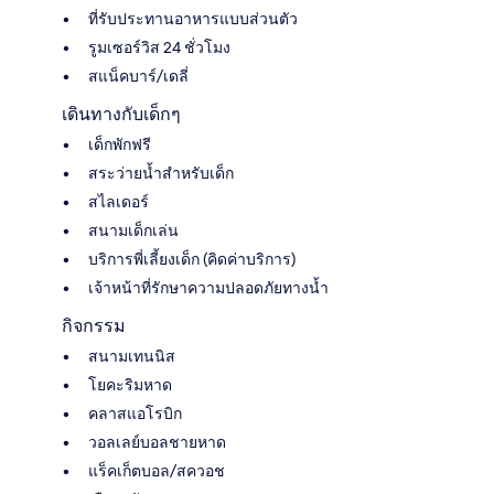
ที่รับประทานอาหารแบบส่วนตัว
รูมเซอร์วิส 24 ชั่วโมง
สแน็คบาร์/เดลี่
เดินทางกับเด็กๆ
เด็กพักฟรี
สระว่ายน้ำสำหรับเด็ก
สไลเดอร์
สนามเด็กเล่น
บริการพี่เลี้ยงเด็ก (คิดค่าบริการ)
เจ้าหน้าที่รักษาความปลอดภัยทางน้ำ
กิจกรรม
สนามเทนนิส
โยคะริมหาด
คลาสแอโรบิก
วอลเลย์บอลชายหาด
แร็คเก็ตบอล/สควอช