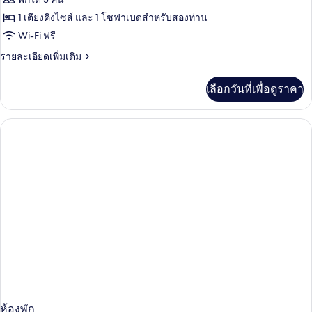
ห้อง
นอน
ห้อง
1 เตียงคิงไซส์ และ 1 โซฟาเบดสำหรับสองท่าน
Wi-Fi ฟรี
เอ็ก
ราย
รายละเอียดเพิ่มเติม
เซก
ละเอียด
คิว
เพิ่ม
เลือกวันที่เพื่อดูราคา
เติม
ทีฟ,
เกี่ยว
1
กับ
ห้อง
ห้อง
เอ็ก
นอน,
เซก
คิว
ระเบียง
ทีฟ,
1
ห้อง
นอน,
ระเบียง
ห้องพัก