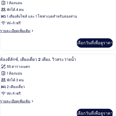
ทั้งหมด
ซ์,
1 ห้องนอน
ใช้
เตียง
ของ
พักได้ 4 คน
เดี่ยว
สระ
2
วิลล่า,
1 เตียงคิงไซส์ และ 1 โซฟาเบดสำหรับสองท่าน
ว่าย
เตียง,
Wi-Fi ฟรี
เตียง
ใช้
น้ำ
สระ
ราย
รายละเอียดเพิ่มเติม
คิง
ได้
ว่าย
ละเอียด
ไซส์
น้ำ
เพิ่ม
เลือกวันที่เพื่อดูราคา
ได้
เติม
1
เกี่ยว
เตียง
กับ
สระว่ายน้ำกลางแจ้ง, ร่มริมสระว่ายน้ำ, 
เปิด
7
วิลล่า,
ห้องดีลักซ์, เตียงเดี่ยว 2 เตียง, วิวสระว่ายน้ำ
และ
เตียง
ภาพถ่าย
55 ตารางเมตร
โซฟา
คิง
ทั้งหมด
ไซส์
1 ห้องนอน
เบด
1
ของ
พักได้ 3 คน
เตียง
และ
ห้อง
2 เตียงเดี่ยว
โซฟา
Wi-Fi ฟรี
ดี
เบด
ราย
รายละเอียดเพิ่มเติม
ลัก
ละเอียด
ซ์,
เพิ่ม
เลือกวันที่เพื่อดูราคา
เติม