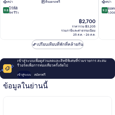
สปา
ที่จอดรถฟรี
สปา
บีช
บาย
รีสอร์ท
กะ
9.8
9.2
ไร้ที่ติ
ยอดเ
9.8
9.2
แอนด์
ตะ
จาก
จาก
84 รีวิว
1,006
สปา
ธานี
10,
10,
ราคา
฿2,700
อ.ตะกั่วป่า
อ.ตะกั่วป
ไร้
ยอด
ปัจจุบัน
ที่
เยี่ยม,
ราคารวม ฿3,205
คือ
รวมภาษีและค่าธรรมเนียม
ติ,
1,006
฿2,700
25 ส.ค. - 26 ส.ค.
84
รีวิว
รีวิว
เปรียบเทียบที่พักที่คล้ายกัน
เข้าสู่ระบบเพื่อดูส่วนลดและสิทธิพิเศษที่ร่วมรายการ สะสม
รีวอร์ดเพื่อการท่องเที่ยวครั้งถัดไป
เข้าสู่ระบบ
สมัครฟรี
ข้อมูลในย่านนี้