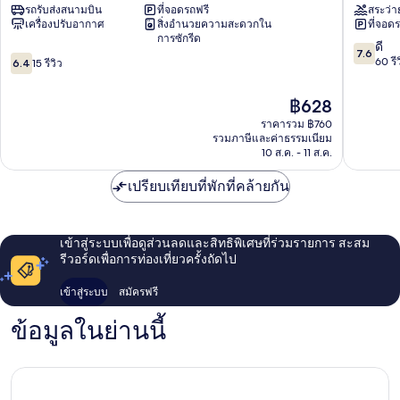
รถรับส่งสนามบิน
ที่จอดรถฟรี
สระว่า
เหนอ
เวียงจัน
เครื่องปรับอากาศ
สิ่งอำนวยความสะดวกใน
ที่จอด
Vientiane
Vientian
การซักรีด
7.6
ดี
7.6
6.4
จาก
60 รี
6.4
15 รีวิว
จาก
10,
10,
ดี,
ราคา
฿628
15
60
ปัจจุบัน
รีวิว
ราคารวม ฿760
รีวิว
คือ
รวมภาษีและค่าธรรมเนียม
฿628
10 ส.ค. - 11 ส.ค.
เปรียบเทียบที่พักที่คล้ายกัน
เข้าสู่ระบบเพื่อดูส่วนลดและสิทธิพิเศษที่ร่วมรายการ สะสม
รีวอร์ดเพื่อการท่องเที่ยวครั้งถัดไป
เข้าสู่ระบบ
สมัครฟรี
ข้อมูลในย่านนี้