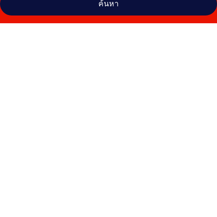
ค้นหา
คลัง
ภาพ
โรง
แรม
ฮ