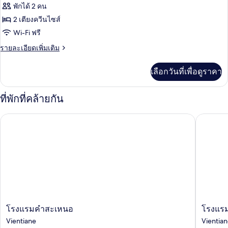
ทั้งหมด
หรือ
พักได้ 2 คน
ทวิ
ของ
2 เตียงควีนไซส์
น
ห้อง
Wi-Fi ฟรี
เบสิ
ราย
รายละเอียดเพิ่มเติม
ละเอียด
ก
เพิ่ม
เลือกวันที่เพื่อดูราคา
เติม
เกี่ยว
กับ
ที่พักที่คล้ายกัน
ห้อง
เบสิ
โรงแรมคำสะเหนอ
โรงแรมวิ
ก
โรงแรม
โรงแรม
โรงแรมคำสะเหนอ
โรงแรม
คำ
วิลล่า
Vientiane
Vientia
สะ
สวน