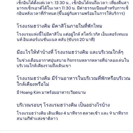
เช็กอินได้ตั้งแต่เวลา: 13:30 น., เช็กอินได้จนถึงเวลา: เที่ยงคืนสา
มารถเช็กเอาต์ได้ในเวลา 11:30 น. มีค่าธรรมเนียมสำหรับการเช็
กอินหลังเวลาที่กำหนด (ขึ้นอยู่กับความพร้อมในการให้บริการ)
โรงแรมฮว่างคิม มีคาสิโนภายในที่พักไหม
โรงแรมแห่งนี้ไม่มีคาสิโน แต่อยู่ใกล้ สโตร์เวกัส เอ็นเตอร์เทนเม
นท์ อินเตอร์แนชั่นแนล คลับ (ขับรถ 20 นาที)
มีอะไรให้ทำบ้างที่ โรงแรมฮว่างคิม และบริเวณใกล้ๆ
ในช่วงเดือนอากาศอุ่นสบาย กิจกรรมหลากหลายที่น่าลองเล่นใน
บริเวณใกล้เคียงรวมถึงเดินเขา
โรงแรมฮว่างคิม มีร้านอาหารในบริเวณที่พักหรือบริเวณ
ใกล้เคียงหรือไม่
มี Hoang Kim มาพร้อมอาหารเวียดนาม
บริเวณรอบๆ โรงแรมฮว่างคิม เป็นอย่างไรบ้าง
โรงแรมฮว่างคิม เดินเพียง 4 นาทีจาก ตลาดเช้า และ 9 นาทีจาก
สนามกีฬาแห่งชาติลาว