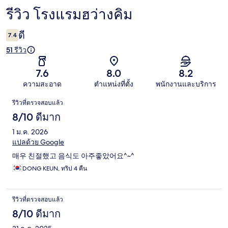
รีวิว โรงแรมฮว่างคิม
รีวิว
ดี
7.4
51 รีวิว
7.6
8.0
8.2
ความสะอาด
ตำแหน่งที่ตั้ง
พนักงานและบริการ
รีวิว
รีวิวที่ตรวจสอบแล้ว
8/10 ดีมาก
1 ม.ค. 2026
แปลด้วย Google
매우 친절했고 음식도 아주좋았어요^~^
DONG KEUN, ทริป 4 คืน
รีวิวที่ตรวจสอบแล้ว
8/10 ดีมาก