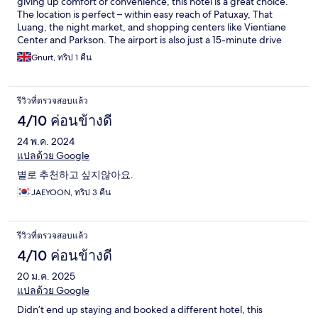
giving up comfort or convenience, this hotel is a great choice.
The location is perfect – within easy reach of Patuxay, That
Luang, the night market, and shopping centers like Vientiane
Center and Parkson. The airport is also just a 15-minute drive
away. Rooms are simple but comfortable, clean, and well-
Gnurt, ทริป 1 คืน
prepared. For the price, I was pleasantly surprised. Service is
where the hotel really shines – the staff are warm and
welcoming, even assisting with luggage. Facilities include all the
รีวิวที่ตรวจสอบแล้ว
essentials, plus a nice swimming pool and a restaurant with a
variety of tasty dishes. I had a small issue with the TV, but it was
4/10 ค่อนข้างดี
promptly resolved. Overall, excellent value for money and a stay
24 พ.ค. 2024
that exceeded expectations.
แปลด้วย Google
별로 추천하고 싶지않아요.
JAEYOON, ทริป 3 คืน
รีวิวที่ตรวจสอบแล้ว
4/10 ค่อนข้างดี
20 ม.ค. 2025
แปลด้วย Google
Didn’t end up staying and booked a different hotel, this