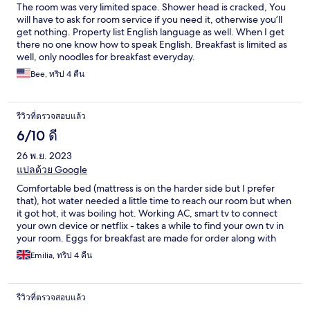
The room was very limited space. Shower head is cracked, You
will have to ask for room service if you need it, otherwise you’ll
get nothing. Property list English language as well. When I get
there no one know how to speak English. Breakfast is limited as
well, only noodles for breakfast everyday.
Bee, ทริป 4 คืน
รีวิวที่ตรวจสอบแล้ว
6/10 ดี
26 พ.ย. 2023
แปลด้วย Google
Comfortable bed (mattress is on the harder side but I prefer
that), hot water needed a little time to reach our room but when
it got hot, it was boiling hot. Working AC, smart tv to connect
your own device or netflix - takes a while to find your own tv in
your room. Eggs for breakfast are made for order along with
buffet of Lao brekfast dishes. A couple of maintenance issues:
Emilia, ทริป 4 คืน
toilet tank was leaking leaving a huge puddle on the bathroom
floor every time we flushed the toilet; tap was moving around,
my husband fixed it. 😀
รีวิวที่ตรวจสอบแล้ว