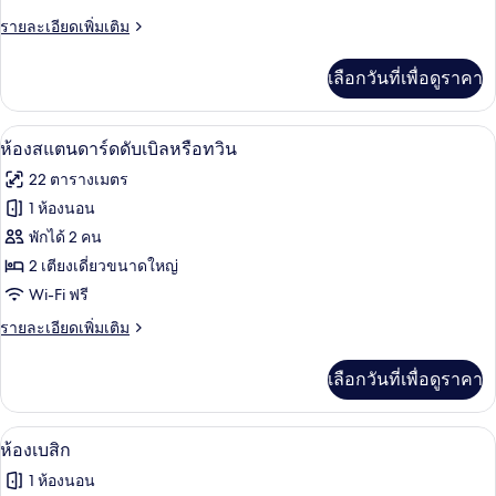
ราย
รายละเอียดเพิ่มเติม
มิ
ละเอียด
ลี่
เพิ่ม
เลือกวันที่เพื่อดูราคา
เติม
เกี่ยว
กับ
โต๊ะทำงาน, พื้นที่ทำงานแบบใช้แล็ปท็อป, 
เปิด
22
ห้อง
ห้องสแตนดาร์ดดับเบิลหรือทวิน
แฟ
ภาพถ่าย
22 ตารางเมตร
มิ
ทั้งหมด
ลี่
1 ห้องนอน
ของ
พักได้ 2 คน
ห้อง
2 เตียงเดี่ยวขนาดใหญ่
Wi-Fi ฟรี
สแตนดาร์ด
ราย
รายละเอียดเพิ่มเติม
ดับเบิล
ละเอียด
หรือ
เพิ่ม
เลือกวันที่เพื่อดูราคา
เติม
ทวิน
เกี่ยว
กับ
ห้องเบสิก | โต๊ะทำงาน, พื้นที่ทำงานแบบใ
เปิด
1
ห้อง
ห้องเบสิก
สแตนดาร์ด
ภาพถ่าย
1 ห้องนอน
ดับเบิล