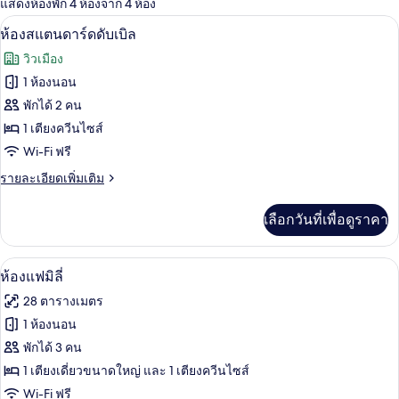
แสดงห้องพัก 4 ห้องจาก 4 ห้อง
ที่
โต๊ะทำงาน, พื้นที่ทำงานแบบใช้แล็ปท็อป, 
เปิด
มี
22
ห้องสแตนดาร์ดดับเบิล
ให้
ภาพถ่าย
วิวเมือง
สำหรับ
ทั้งหมด
1 ห้องนอน
ห้อง
ของ
พักได้ 2 คน
พัก
ห้อง
1 เตียงควีนไซส์
Wi-Fi ฟรี
สแตนดาร์ด
ราย
รายละเอียดเพิ่มเติม
ดับเบิล
ละเอียด
เพิ่ม
เลือกวันที่เพื่อดูราคา
เติม
เกี่ยว
กับ
ห้องแฟมิลี่ | โต๊ะทำงาน, พื้นที่ทำงานแบบ
เปิด
31
ห้อง
ห้องแฟมิลี่
สแตนดาร์ด
ภาพถ่าย
28 ตารางเมตร
ดับเบิล
ทั้งหมด
1 ห้องนอน
ของ
พักได้ 3 คน
ห้อง
1 เตียงเดี่ยวขนาดใหญ่ และ 1 เตียงควีนไซส์
Wi-Fi ฟรี
แฟ