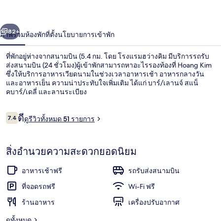
ว่าง
่อน
ถัดไป
น้า
82+
ภาพรวม
ห้องพัก
ที่ตั้ง
นโยบายการเข้าพัก
คิม
ที่พักอยู่ห่างจากสนามบิน (5.4 กม. โดย โรงแรมฮว่างคิม มีบริการรถรับ
ส่งสนามบิน (24 ชั่วโมง)ผู้เข้าพักสามารถหาอะไรรองท้องที่ Hoang Kim
ซึ่งให้บริการอาหารเวียดนามในช่วงเวลาอาหารเช้า อาหารกลางวัน
และอาหารเย็น ความน่าประทับใจเพิ่มเติม ได้แก่ บาร์/เลานจ์ สแน็
คบาร์/เดลี่ และลานระเบียง
รีวิว
ดี
7.4
ดูรีวิวทั้งหมด 51 รายการ
7.4 จาก 10
ลานระเบียง/นอกชาน
สิ่งอำนวยความสะดวกยอดนิยม
อาหารเช้าฟรี
รถรับส่งสนามบิน
ที่จอดรถฟรี
Wi-Fi ฟรี
ร้านอาหาร
เครื่องปรับอากาศ
ดูทั้งหมด