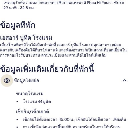
เขตอนุรักษ์ความหลากหลายทางชีวภาพแห่งชาติ Phou Hi Poun
- ขับรถ
29 นาที
- 32.8 กม.
ข้อมูลที่พัก
เอสอาร์ บูทีค โรงแรม
เสี่ยงโชคที่คาสิโนได้เมื่อเข้าพักที่ เอสอาร์ บูทีค โรงแรมคุณสามารถผ่อน
คลายกับเครื่องดื่มได้ที่บาร์/เลานจ์ และห้องอาหารก็เป็นสถานที่ยอดเยี่ยมใน
การหาอะไรรับประทาน ลานระเบียงและสวนคือไฮไลท์เพิ่มเติม
ข้อมูลเพิ่มเติมเกี่ยวกับที่พักนี้
ข้อมูลโดยย่อ
ขนาดโรงแรม
โรงแรม 44 ยูนิต
เช็กอิน/เช็กเอาต์
เช็กอินได้ตั้งแต่เวลา: 15:00 น., เช็กอินได้จนถึงเวลา: เที่ยงคืน
การเช็กอินก่อนเวลาขึ้นอยู่กับความพร้อมในการให้บริการ