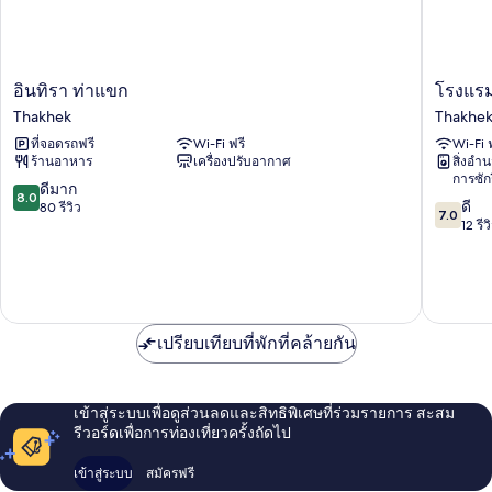
อิน
โรงแรม
อินทิรา ท่าแขก
โรงแร
ทิรา
เมะ
Thakhek
Thakhe
ท่า
คอง
ที่จอดรถฟรี
Wi-Fi ฟรี
Wi-Fi 
แขก
Thakhek
ร้านอาหาร
เครื่องปรับอากาศ
สิ่งอ
Thakhek
การซัก
8.0
ดีมาก
8.0
7.0
ดี
จาก
80 รีวิว
7.0
จาก
12 รีว
10,
10,
ดี
ดี,
มาก,
12
80
รีวิว
รีวิว
เปรียบเทียบที่พักที่คล้ายกัน
เข้าสู่ระบบเพื่อดูส่วนลดและสิทธิพิเศษที่ร่วมรายการ สะสม
รีวอร์ดเพื่อการท่องเที่ยวครั้งถัดไป
เข้าสู่ระบบ
สมัครฟรี