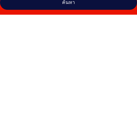
ค้นหา
คลัง
ภาพ
เอ
สอาร์
บูที