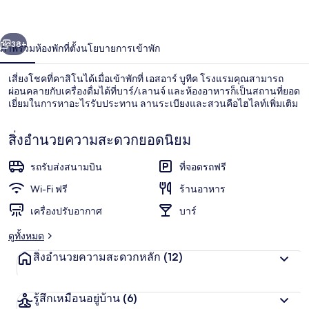
ค
่อน
ถัดไป
น้า
38+
ภาพรวม
ห้องพัก
ที่ตั้ง
นโยบายการเข้าพัก
โรงแรม
เสี่ยงโชคที่คาสิโนได้เมื่อเข้าพักที่ เอสอาร์ บูทีค โรงแรมคุณสามารถ
ผ่อนคลายกับเครื่องดื่มได้ที่บาร์/เลานจ์ และห้องอาหารก็เป็นสถานที่ยอด
เยี่ยมในการหาอะไรรับประทาน ลานระเบียงและสวนคือไฮไลท์เพิ่มเติม
สิ่งอำนวยความสะดวกยอดนิยม
รถรับส่งสนามบิน
ที่จอดรถฟรี
Wi-Fi ฟรี
ร้านอาหาร
ห้องสแตนดาร์ดดับเบิลหรือทวิน | ตู้นิรภ
เครื่องปรับอากาศ
บาร์
ดูทั้งหมด
สิ่งอำนวยความสะดวกหลัก
(12)
รู้สึกเหมือนอยู่บ้าน
(6)