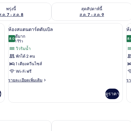
องพักว่างในพรุ่งนี้ ส.ค. 7 - ส.ค. 8
ตรวจสอบจำนวนห้องพักว่างในสุดสัปดาห์นี
พรุ่งนี้
สุดสัปดาห์นี้
ส.ค. 7 - ส.ค. 8
ส.ค. 7 - ส.ค. 9
ยงเสริม/เปล, Wi-Fi ฟรี
มินิบาร์, ตู้นิรภัยในห้องพัก, เตียงเสริม/เ
เปิด
เป
4
ห้องสแตนดาร์ดดับเบิล
ห
ภาพถ่าย
ภ
ดีมาก
8.0
8.
8.0 จาก 10
(1
1 รีวิว
ทั้งหมด
ทั
รีวิว)
วิวริมน้ำ
ของ
ข
พักได้ 2 คน
ห้อง
ห้
1 เตียงควีนไซส์
สแตนดาร์ด
ส
Wi-Fi ฟรี
ดับเบิล
ท
ราย
รา
รายละเอียดเพิ่มเติม
รา
ละเอียด
ละ
เพิ่ม
เพิ
า
ดูราคา
เติม
เต
เกี่ยว
เกี
กับ
กับ
ห้อง
ห้
สแตนดาร์ด
สแ
ดับเบิล
ทวิ
งแรม
อินทิรา วังเวียง
น