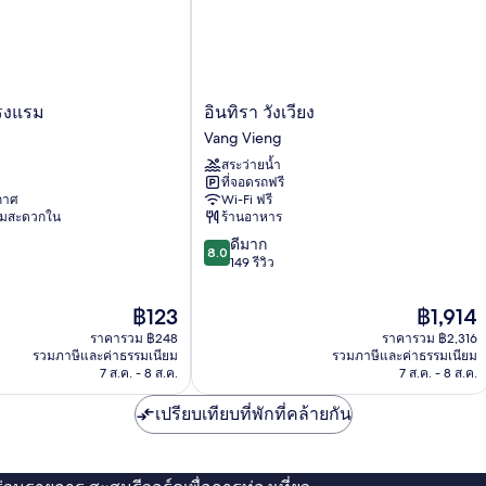
อิน
โรงแรม
อินทิรา วังเวียง
ทิรา
Vang Vieng
วัง
สระว่ายน้ำ
เวียง
ที่จอดรถฟรี
Vang
ากาศ
Wi-Fi ฟรี
Vieng
ามสะดวกใน
ร้านอาหาร
8.0
ดีมาก
8.0
จาก
149 รีวิว
10,
ดี
ราคา
ราคา
฿123
฿1,914
มาก,
ปัจจุบัน
ปัจจุบัน
ราคารวม ฿248
ราคารวม ฿2,316
149
คือ
คือ
รวมภาษีและค่าธรรมเนียม
รวมภาษีและค่าธรรมเนียม
รีวิว
฿123
฿1,914
7 ส.ค. - 8 ส.ค.
7 ส.ค. - 8 ส.ค.
เปรียบเทียบที่พักที่คล้ายกัน