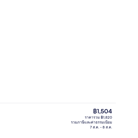
วิวจากที่พัก
ราคา
฿1,504
ปัจจุบัน
ราคารวม ฿1,820
฿1,504
รวมภาษีและค่าธรรมเนียม
วิวภูเขา
7 ส.ค. - 8 ส.ค.