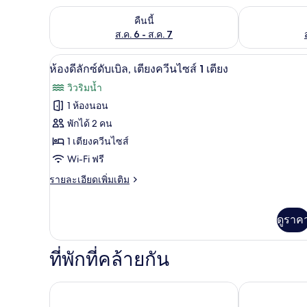
ตรวจสอบจำนวนห้องพักว่างในคืนนี้ ส.ค. 6 - ส.ค. 7
ตรวจสอบจำนวนห้
คืนนี้
ส.ค. 6 - ส.ค. 7
มินิบาร์, ตู้นิรภัยในห้องพัก, เตี
เปิด
7
ห้องดีลักซ์ดับเบิล, เตียงควีนไซส์ 1 เตียง
ภาพถ่าย
วิวริมน้ำ
ทั้งหมด
1 ห้องนอน
ของ
พักได้ 2 คน
ห้อง
1 เตียงควีนไซส์
Wi-Fi ฟรี
ดี
ราย
รายละเอียดเพิ่มเติม
ลัก
ละเอียด
ซ์
เพิ่ม
เติม
ดูราค
ดับเบิล,
เกี่ยว
เตียง
กับ
ห้อง
ที่พักที่คล้ายกัน
ควีน
ดี
ลัก
ไซส์
วังเวียง ไนท์มาร์เก็ต รีสอร์ต
ชัมปาอินน์โร
ซ์
1
ดับเบิล,