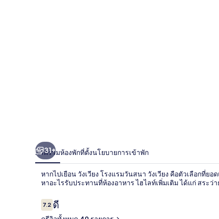
สนา
วัง
เวียง
31+
ภาพรวม
ห้องพัก
ที่ตั้ง
นโยบายการเข้าพัก
หากไปเยือน วังเวียง โรงแรมวันสนา วังเวียง คือตัวเลือกที่ยอด
หาอะไรรับประทานที่ห้องอาหาร ไฮไลท์เพิ่มเติม ได้แก่ สระว่
รีวิว
ดี
7.2
7.2 จาก 10
ดูรีวิวทั้งหมด 49 รายการ