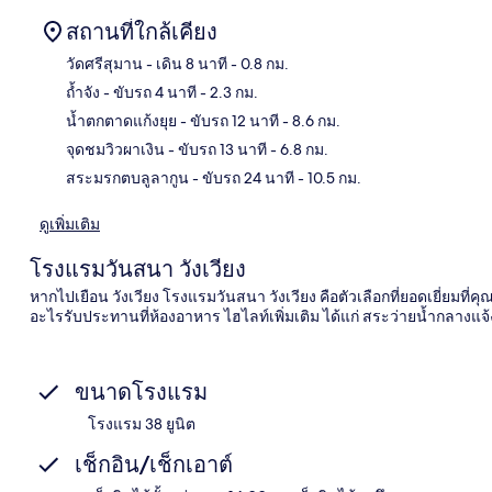
สถานที่ใกล้เคียง
วัดศรีสุมาน
- เดิน 8 นาที
- 0.8 กม.
ถ้ำจัง
- ขับรถ 4 นาที
- 2.3 กม.
แผนท
น้ำตกตาดแก้งยุย
- ขับรถ 12 นาที
- 8.6 กม.
จุดชมวิวผาเงิน
- ขับรถ 13 นาที
- 6.8 กม.
สระมรกตบลูลากูน
- ขับรถ 24 นาที
- 10.5 กม.
ดูเพิ่มเติม
โรงแรมวันสนา วังเวียง
หากไปเยือน วังเวียง โรงแรมวันสนา วังเวียง คือตัวเลือกที่ยอดเยี่ยมที่
อะไรรับประทานที่ห้องอาหาร ไฮไลท์เพิ่มเติม ได้แก่ สระว่ายน้ำกลางแจ
ขนาดโรงแรม
โรงแรม 38 ยูนิต
เช็กอิน/เช็กเอาต์