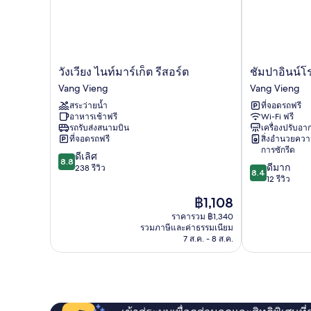
เตียง
เตียง
ควีน
ไซส์
1
เตียง
วัง
ชัม
วังเวียง ไนท์มาร์เก็ต รีสอร์ต
ชัมปาอินน์
เวียง
ปา
Vang Vieng
Vang Vieng
ไนท์
อินน์
สระว่ายน้ำ
ที่จอดรถฟรี
มาร์เก็ต
โรงแรม
อาหารเช้าฟรี
Wi-Fi ฟรี
รี
Vang
รถรับส่งสนามบิน
เครื่องปรับอ
สอร์ต
Vieng
ที่จอดรถฟรี
สิ่งอำนวยคว
Vang
การซักรีด
8.8
ดีเลิศ
Vieng
8.8
8.4
ดีมาก
จาก
238 รีวิว
8.4
จาก
12 รีวิว
10,
10,
ดี
ราคา
฿1,108
ดี
เลิศ,
ปัจจุบัน
มาก,
ราคารวม ฿1,340
238
คือ
รวมภาษีและค่าธรรมเนียม
12
รีวิว
฿1,108
7 ส.ค. - 8 ส.ค.
รีวิว