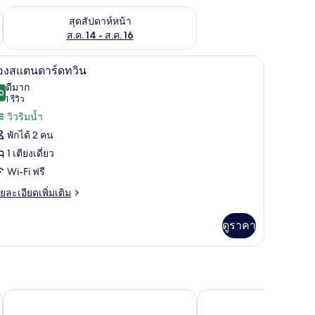
้ ส.ค. 7 - ส.ค. 9
ตรวจสอบจำนวนห้องพักว่างในสุดสัปดาห์หน้า ส.ค. 14 - ส.ค. 16
สุดสัปดาห์หน้า
ส.ค. 14 - ส.ค. 16
ปล, Wi-Fi ฟรี
ห้องสแตนดาร์ดทวิน | มินิบาร์, ตู้นิรภัยในห้องพัก
ิด
6
้องสแตนดาร์ดทวิน
าพถ่าย
ดีมาก
0
8.0 จาก 10
(1
1 รีวิว
้งหมด
รีวิว)
วิวริมน้ำ
อง
พักได้ 2 คน
อง
1 เตียงเดี่ยว
แตนดาร์ด
Wi-Fi ฟรี
วิน
ย
ยละเอียดเพิ่มเติม
เอียด
่ม
ดูราคา
ิม
่ยว
อง
ตนดาร์ด
โรงแรมอันซีย์ วังเวียง
โรงแรมคอนเซียนา วังเว