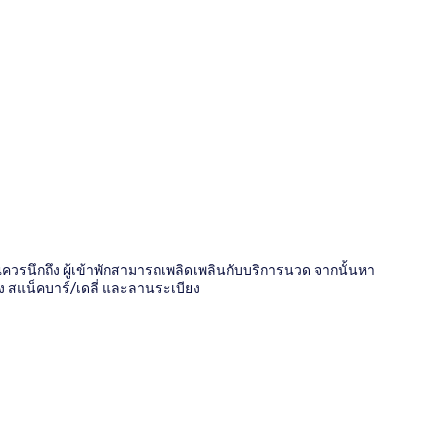
ี่
คุณควรนึกถึง ผู้เข้าพักสามารถเพลิดเพลินกับบริการนวด จากนั้นหา
้ง สแน็คบาร์/เดลี่ และลานระเบียง