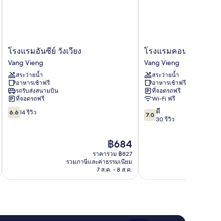
โรงแรม
โรงแรม
โรงแรมอันซีย์ วังเวียง
โรงแรมคอนเซียนา วังเ
อัน
คอน
Vang Vieng
Vang Vieng
ซีย์
เซียน
สระว่ายน้ำ
สระว่ายน้ำ
วัง
า
อาหารเช้าฟรี
อาหารเช้าฟรี
เวียง
วัง
รถรับส่งสนามบิน
ที่จอดรถฟรี
Vang
เวียง
ที่จอดรถฟรี
Wi-Fi ฟรี
Vieng
Vang
6.6
7.0
ดี
Vieng
6.6
14 รีวิว
7.0
จาก
จาก
30 รีวิว
10,
10,
14
ดี,
ราคา
฿684
รีวิว
30
ปัจจุบัน
ราคารวม ฿827
รีวิว
คือ
รวมภาษีและค่าธรรมเนียม
รวมภาษ
฿684
7 ส.ค. - 8 ส.ค.