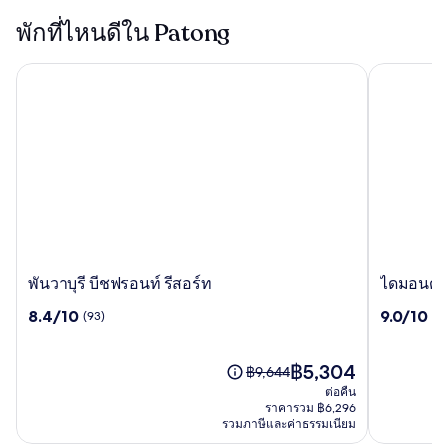
Phuket
พักที่ไหนดีใน Patong
พันวาบุรี บีชฟรอนท์ รีสอร์ท
ไดมอนด์ คล
พัน
ไดมอนด์
พันวาบุรี บีชฟรอนท์ รีสอร์ท
ไดมอนด์ ค
วา
คลิฟ
8.4
9.0
8.4/10
9.0/10
(93)
(1
บุรี
รีสอร์ท
จาก
จาก
บีชฟ
แอนด์
10,
10,
รอ
สปา
(93)
ราคา
(1009)
฿5,304
ราคา
฿9,644
นท์
-
ปัจจุบัน
เดิม
ต่อคืน
รีสอร์ท
หาด
คือ
คือ
ราคารวม ฿6,296
ป่า
฿5,304
รวมภาษีและค่าธรรมเนียม
฿9,644
ตอง
ดู