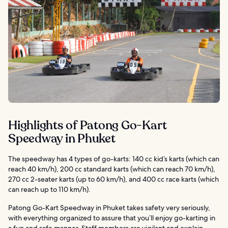
Highlights of Patong Go-Kart
Speedway in Phuket
The speedway has 4 types of go-karts: 140 cc kid’s karts (which can
reach 40 km/h), 200 cc standard karts (which can reach 70 km/h),
270 cc 2-seater karts (up to 60 km/h), and 400 cc race karts (which
can reach up to 110 km/h).
Patong Go-Kart Speedway in Phuket takes safety very seriously,
with everything organized to assure that you’ll enjoy go-karting in
a fun and safe manner. Staff members are vigilant and explain