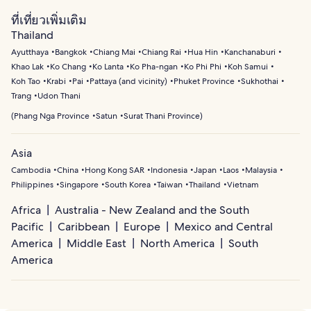
ที่เที่ยวเพิ่มเติม
Thailand
Ayutthaya
Bangkok
Chiang Mai
Chiang Rai
Hua Hin
Kanchanaburi
Khao Lak
Ko Chang
Ko Lanta
Ko Pha-ngan
Ko Phi Phi
Koh Samui
Koh Tao
Krabi
Pai
Pattaya (and vicinity)
Phuket Province
Sukhothai
Trang
Udon Thani
(
Phang Nga Province
Satun
Surat Thani Province
)
Asia
Cambodia
China
Hong Kong SAR
Indonesia
Japan
Laos
Malaysia
Philippines
Singapore
South Korea
Taiwan
Thailand
Vietnam
Africa
Australia - New Zealand and the South
Pacific
Caribbean
Europe
Mexico and Central
America
Middle East
North America
South
America