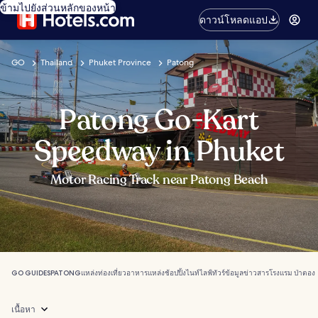
ข้ามไปยังส่วนหลักของหน้า
ดาวน์โหลดแอป
GO
Thailand
Phuket Province
Patong
Patong Go-Kart
Speedway in Phuket
Motor Racing Track near Patong Beach
GO GUIDES
PATONG
แหล่งท่องเที่ยว
อาหาร
แหล่งช้อปปิ้ง
ไนท์ไลฟ์
ทัวร์
ข้อมูลข่าวสาร
โรงแรม ป่าตอง
เนื้อหา