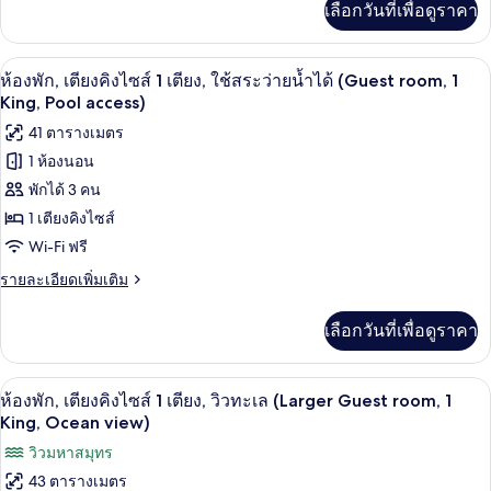
vw,Terrace)
ไซส์
เลือกวันที่เพื่อดูราคา
Guest
เติม
1
room,1K,Pool
เกี่ยว
vw,Terrace)
กับ
เตียง,
ห้องพัก, เตียงคิงไซส์ 1 เตียง, ใช้สระว่า
เปิด
5
ห้อง
ห้องพัก, เตียงคิงไซส์ 1 เตียง, ใช้สระว่ายน้ำได้ (Guest room, 1
วิว
พัก,
ภาพถ่าย
King, Pool access)
เตียง
สระ
ทั้งหมด
41 ตารางเมตร
คิง
ว่าย
ไซส์
1 ห้องนอน
ของ
1
น้ำ
พักได้ 3 คน
เตียง,
ห้อง
วิว
(Larger
1 เตียงคิงไซส์
พัก,
สระ
Guest
Wi-Fi ฟรี
ว่าย
เตียง
room,
น้ำ
ราย
รายละเอียดเพิ่มเติม
1
คิง
(Larger
ละเอียด
Guest
King,
เพิ่ม
ไซส์
เลือกวันที่เพื่อดูราคา
room,
เติม
Pool
1
1
เกี่ยว
view)
King,
กับ
เตียง,
1 ห้องนอน, เครื่องนอนระดับพรีเมียม, ผ้
เปิด
Pool
6
ห้อง
ห้องพัก, เตียงคิงไซส์ 1 เตียง, วิวทะเล (Larger Guest room, 1
view)
ใช้
พัก,
ภาพถ่าย
King, Ocean view)
เตียง
สระ
ทั้งหมด
วิวมหาสมุทร
คิง
ว่าย
ไซส์
43 ตารางเมตร
ของ