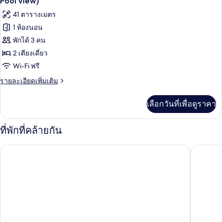
ภาพถ่าย
Pool view)
เตียง
Guest,2
ทั้งหมด
41 ตารางเมตร
ใหญ่
Dbls,Beach
2
1 ห้องนอน
ของ
acc,Terrace)
เตียง,
พักได้ 3 คน
วิว
ห้อง
ทะเล
2 เตียงเดี่ยว
พัก,
(Larger
Wi-Fi ฟรี
Guest,2
เตียง
Dbls,Beach
ราย
รายละเอียดเพิ่มเติม
เดี่ยว
acc,Terrace)
ละเอียด
เพิ่ม
2
เลือกวันที่เพื่อดูราคา
เติม
เตียง,
เกี่ยว
กับ
วิว
ที่พักที่คล้ายกัน
ห้อง
สระ
พัก,
คอร์ทยาร์ด บาย แมริออท ภูเก็ต ป่าตองบีช รีสอร์ท
ไดมอนด์ 
เตียง
ว่าย
เดี่ยว
น้ำ
2
เตียง,
(Guest
วิว
room,
สระ
2
ว่าย
น้ำ
Twins,