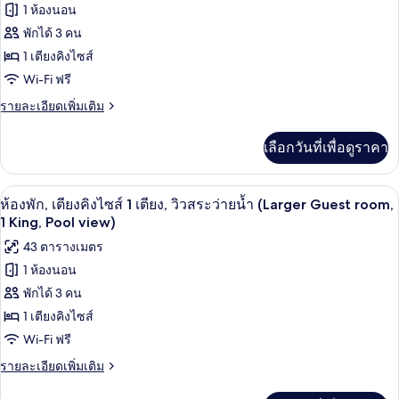
ว่าย
ไซส์
1 ห้องนอน
ของ
1
น้ำ
พักได้ 3 คน
เตียง,
ห้อง
วิว
(Guest
1 เตียงคิงไซส์
พัก,
สระ
room,
Wi-Fi ฟรี
ว่าย
เตียง
1
น้ำ
ราย
รายละเอียดเพิ่มเติม
King,
คิง
(Guest
ละเอียด
room,
Pool
เพิ่ม
ไซส์
เลือกวันที่เพื่อดูราคา
1
เติม
view)
1
King,
เกี่ยว
Pool
กับ
เตียง,
ห้องพัก, เตียงคิงไซส์ 1 เตียง, วิวสระว่า
เปิด
view)
10
ห้อง
ห้องพัก, เตียงคิงไซส์ 1 เตียง, วิวสระว่ายน้ำ (Larger Guest room,
ระเบียง,
พัก,
ภาพถ่าย
1 King, Pool view)
เตียง
วิว
ทั้งหมด
43 ตารางเมตร
คิง
สระ
ไซส์
1 ห้องนอน
ของ
1
ว่าย
พักได้ 3 คน
เตียง,
ห้อง
ระเบียง,
1 เตียงคิงไซส์
น้ำ
พัก,
วิว
Wi-Fi ฟรี
(Larger
สระ
เตียง
Guest
ว่าย
ราย
รายละเอียดเพิ่มเติม
คิง
น้ำ
room,1K,Pool
ละเอียด
(Larger
เพิ่ม