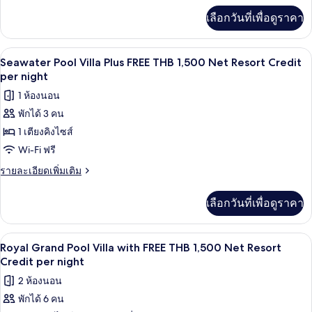
เพิ่ม
per
FREE
เลือกวันที่เพื่อดูราคา
เติม
night
THB
เกี่ยว
1,500
กับ
มินิบาร์, ตู้นิรภัยในห้องพัก, เตารีด/โต๊ะร
เปิด
7
Seawater
Net
Seawater Pool Villa Plus FREE THB 1,500 Net Resort Credit
Pool
ภาพถ่าย
per night
Resort
Villa
Credit
ทั้งหมด
1 ห้องนอน
with
per
FREE
พักได้ 3 คน
ของ
THB
night
1 เตียงคิงไซส์
Seawater
1,500
Net
Pool
Wi-Fi ฟรี
Resort
Villa
ราย
รายละเอียดเพิ่มเติม
Credit
Plus
ละเอียด
per
เพิ่ม
night
FREE
เลือกวันที่เพื่อดูราคา
เติม
THB
เกี่ยว
1,500
กับ
มินิบาร์, ตู้นิรภัยในห้องพัก, เตารีด/โต๊ะร
เปิด
10
Seawater
Net
Royal Grand Pool Villa with FREE THB 1,500 Net Resort
Pool
ภาพถ่าย
Credit per night
Resort
Villa
Credit
ทั้งหมด
2 ห้องนอน
Plus
per
FREE
พักได้ 6 คน
ของ
THB
night