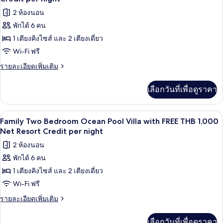
Net
Villa
Resort
ทั้งหมด
2 ห้องนอน
Plus
Credit
with
พักได้ 6 คน
ของ
FREE
per
1 เตียงคิงไซส์ และ 2 เตียงเดี่ยว
Royal
THB
night
1,000
Grand
Wi-Fi ฟรี
Net
Pool
ราย
รายละเอียดเพิ่มเติม
Resort
Villa
ละเอียด
Credit
เพิ่ม
per
with
เลือกวันที่เพื่อดูราคา
เติม
night
FREE
เกี่ยว
THB
กับ
ลานระเบียง/นอกชาน
เปิด
5
Royal
1,000
Family Two Bedroom Ocean Pool Villa with FREE THB 1,000
Grand
ภาพถ่าย
Net Resort Credit per night
Net
Pool
Resort
ทั้งหมด
2 ห้องนอน
Villa
Credit
with
พักได้ 6 คน
ของ
FREE
per
1 เตียงคิงไซส์ และ 2 เตียงเดี่ยว
Family
THB
night
1,000
Two
Wi-Fi ฟรี
Net
Bedroom
ราย
รายละเอียดเพิ่มเติม
Resort
Ocean
ละเอียด
Credit
เพิ่ม
per
Pool
เลือกวันที่เพื่อดูราคา