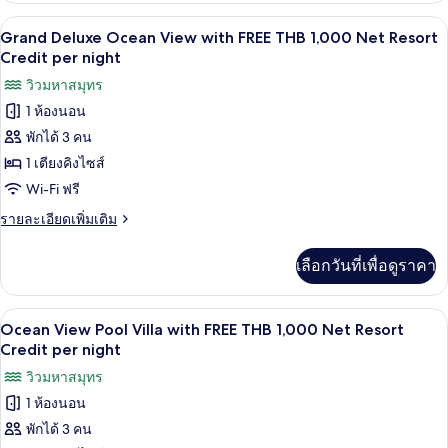
THB
กับ
บริการอาหารในห้องพัก
เปิด
5
Supreme
1,000
Grand Deluxe Ocean View with FREE THB 1,000 Net Resort
Deluxe
ภาพถ่าย
Credit per night
Net
Bay
Resort
ทั้งหมด
วิวมหาสมุทร
View
Credit
with
1 ห้องนอน
ของ
FREE
per
พักได้ 3 คน
Grand
THB
night
1,000
Deluxe
1 เตียงคิงไซส์
Net
Ocean
Wi-Fi ฟรี
Resort
View
Credit
ราย
รายละเอียดเพิ่มเติม
per
with
ละเอียด
night
เพิ่ม
FREE
เลือกวันที่เพื่อดูราคา
เติม
THB
เกี่ยว
1,000
กับ
ระเบียง
เปิด
Net
7
Grand
Ocean View Pool Villa with FREE THB 1,000 Net Resort
Deluxe
Resort
ภาพถ่าย
Credit per night
Ocean
Credit
ทั้งหมด
วิวมหาสมุทร
View
per
with
1 ห้องนอน
ของ
night
FREE
พักได้ 3 คน
Ocean
THB