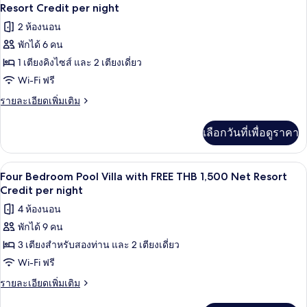
Two
ภาพถ่าย
Resort Credit per night
THB
Bedroom
1,500
ทั้งหมด
2 ห้องนอน
Ocean
Net
Pool
พักได้ 6 คน
ของ
Villa
Resort
1 เตียงคิงไซส์ และ 2 เตียงเดี่ยว
Two
with
Credit
FREE
Bedroom
Wi-Fi ฟรี
per
THB
Seawater
ราย
รายละเอียดเพิ่มเติม
night
1,500
Pool
ละเอียด
Net
เพิ่ม
Resort
Villa
เลือกวันที่เพื่อดูราคา
เติม
Credit
with
เกี่ยว
per
FREE
กับ
night
ระเบียง
เปิด
8
Two
THB
Four Bedroom Pool Villa with FREE THB 1,500 Net Resort
Bedroom
ภาพถ่าย
Credit per night
1,500
Seawater
Net
ทั้งหมด
4 ห้องนอน
Pool
Resort
Villa
พักได้ 9 คน
ของ
with
Credit
3 เตียงสำหรับสองท่าน และ 2 เตียงเดี่ยว
Four
FREE
per
THB
Bedroom
Wi-Fi ฟรี
night
1,500
Pool
ราย
รายละเอียดเพิ่มเติม
Net
Villa
ละเอียด
Resort
เพิ่ม