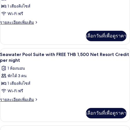
ของ
FREE
per
1 เตียงคิงไซส์
Grand
THB
night
1,500
Deluxe
Wi-Fi ฟรี
Net
Ocean
ราย
รายละเอียดเพิ่มเติม
Resort
View
ละเอียด
Credit
เพิ่ม
per
with
เลือกวันที่เพื่อดูราคา
เติม
night
FREE
เกี่ยว
THB
กับ
วิวริมน้ำ
เปิด
4
Grand
1,500
Seawater Pool Suite with FREE THB 1,500 Net Resort Credit
Deluxe
ภาพถ่าย
per night
Net
Ocean
Resort
ทั้งหมด
1 ห้องนอน
View
Credit
with
พักได้ 3 คน
ของ
FREE
per
1 เตียงคิงไซส์
Seawater
THB
night
1,500
Pool
Wi-Fi ฟรี
Net
Suite
ราย
รายละเอียดเพิ่มเติม
Resort
with
ละเอียด
Credit
เพิ่ม
per
FREE
เลือกวันที่เพื่อดูราคา
เติม
night
THB
เกี่ยว
1,500
กับ
ระเบียง
เปิด