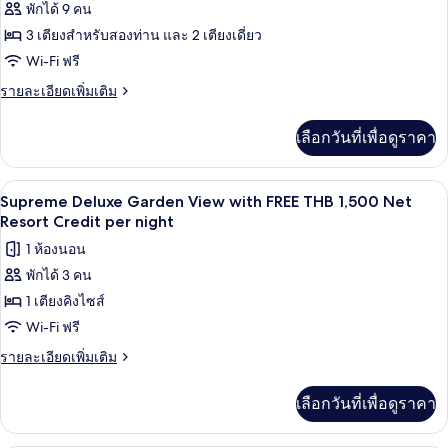
Resort
Villa
พักได้ 9 คน
ของ
with
Credit
3 เตียงสำหรับสองท่าน และ 2 เตียงเดี่ยว
Four
FREE
per
THB
Bedroom
Wi-Fi ฟรี
night
1,000
Pool
ราย
รายละเอียดเพิ่มเติม
Net
Villa
ละเอียด
Resort
เพิ่ม
Credit
with
เลือกวันที่เพื่อดูราคา
เติม
per
FREE
เกี่ยว
night
THB
กับ
มินิบาร์, ตู้นิรภัยในห้องพัก, เตารีด/โต๊ะร
เปิด
6
Four
1,000
Supreme Deluxe Garden View with FREE THB 1,500 Net
Bedroom
ภาพถ่าย
Resort Credit per night
Net
Pool
Resort
ทั้งหมด
1 ห้องนอน
Villa
Credit
with
พักได้ 3 คน
ของ
FREE
per
1 เตียงคิงไซส์
Supreme
THB
night
1,000
Deluxe
Wi-Fi ฟรี
Net
Garden
ราย
รายละเอียดเพิ่มเติม
Resort
View
ละเอียด
Credit
เพิ่ม
per
with
เลือกวันที่เพื่อดูราคา
เติม
night
FREE
เกี่ยว
THB
กับ