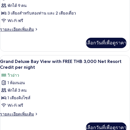
Credit
Villa
พักได้ 9 คน
Four
with
per
FREE
Bedroom
3 เตียงสำหรับสองท่าน และ 2 เตียงเดี่ยว
night
THB
Pool
Wi-Fi ฟรี
3,000
Villa
Net
ราย
รายละเอียดเพิ่มเติม
Resort
with
ละเอียด
Credit
เพิ่ม
FREE
เลือกวันที่เพื่อดูราคา
per
เติม
THB
night
เกี่ยว
3,000
กับ
ทีวีจอแบน 40 นิ้ว พร้อมช่องเคเบิล, ทีวี
เปิด
Net
4
Four
Grand Deluxe Bay View with FREE THB 3,000 Net Resort
Bedroom
Resort
ภาพถ่าย
Credit per night
Pool
Credit
ทั้งหมด
วิวอ่าว
Villa
per
with
1 ห้องนอน
ของ
night
FREE
พักได้ 3 คน
Grand
THB
3,000
Deluxe
1 เตียงคิงไซส์
Net
Bay
Wi-Fi ฟรี
Resort
View
Credit
ราย
รายละเอียดเพิ่มเติม
per
with
ละเอียด
night
เพิ่ม
FREE
เลือกวันที่เพื่อดูราคา
เติม