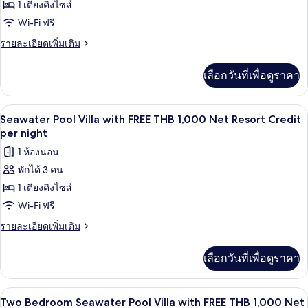
1,000
View
1 เตียงคิงไซส์
Net
Pool
Wi-Fi ฟรี
Resort
Villa
Credit
ราย
รายละเอียดเพิ่มเติม
per
with
ละเอียด
night
เพิ่ม
FREE
เลือกวันที่เพื่อดูราคา
เติม
THB
เกี่ยว
1,000
กับ
ทีวีจอแบน 40 นิ้ว พร้อมช่องเคเบิล, ทีวี
เปิด
Net
6
Ocean
Seawater Pool Villa with FREE THB 1,000 Net Resort Credit
View
Resort
ภาพถ่าย
per night
Pool
Credit
ทั้งหมด
1 ห้องนอน
Villa
per
with
พักได้ 3 คน
ของ
night
FREE
1 เตียงคิงไซส์
Seawater
THB
1,000
Pool
Wi-Fi ฟรี
Net
Villa
ราย
รายละเอียดเพิ่มเติม
Resort
with
ละเอียด
Credit
เพิ่ม
per
FREE
เลือกวันที่เพื่อดูราคา
เติม
night
THB
เกี่ยว
1,000
กับ
ลานระเบียง/นอกชาน
เปิด
6
Seawater
Net
Two Bedroom Seawater Pool Villa with FREE THB 1,000 Net