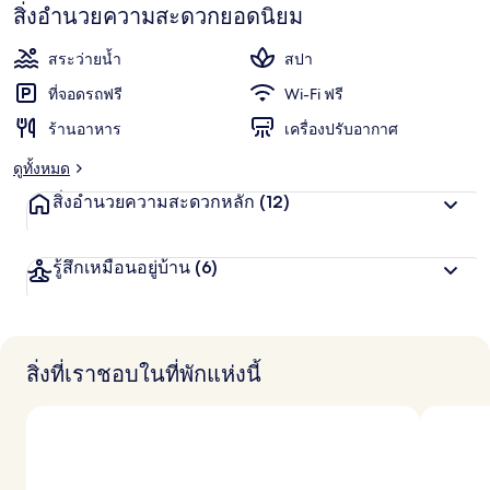
ทรวม
สิ่งอำนวยความสะดวกยอดนิยม
ไป/
สระว่ายน้ำ
สปา
กลับ
ที่จอดรถฟรี
Wi-Fi ฟรี
ร้านอาหาร
เครื่องปรับอากาศ
อ่าว
ดูทั้งหมด
ปอ
สิ่งอำนวยความสะดวกหลัก
(12)
แก
รนด์
รู้สึกเหมือนอยู่บ้าน
(6)
มา
รี
สิ่งที่เราชอบในที่พักแห่งนี้
น่า
ที่
ภูเก็ต