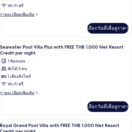
night
1,000
Pool
Wi-Fi ฟรี
Net
Suite
ราย
รายละเอียดเพิ่มเติม
Resort
with
ละเอียด
Credit
เพิ่ม
per
FREE
เลือกวันที่เพื่อดูราคา
เติม
night
THB
เกี่ยว
1,000
กับ
มินิบาร์, ตู้นิรภัยในห้องพัก, เตารีด/โต๊ะร
เปิด
7
Seawater
Net
Seawater Pool Villa Plus with FREE THB 1,000 Net Resort
Pool
ภาพถ่าย
Credit per night
Resort
Suite
Credit
ทั้งหมด
1 ห้องนอน
with
per
FREE
พักได้ 3 คน
ของ
THB
night
1 เตียงคิงไซส์
Seawater
1,000
Net
Pool
Wi-Fi ฟรี
Resort
Villa
ราย
รายละเอียดเพิ่มเติม
Credit
Plus
ละเอียด
per
เพิ่ม
night
with
เลือกวันที่เพื่อดูราคา
เติม
FREE
เกี่ยว
THB
กับ
มินิบาร์, ตู้นิรภัยในห้องพัก, เตารีด/โต๊ะร
เปิด
14
Seawater
1,000
Royal Grand Pool Villa with FREE THB 1,000 Net Resort
Pool
ภาพถ่าย
Credit per night