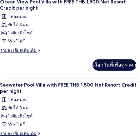
7
Seawater
Net
Ocean View Pool Villa with FREE THB 1,500 Net Resort
Pool
ภาพถ่าย
Credit per night
Resort
Suite
Credit
ทั้งหมด
1 ห้องนอน
with
per
FREE
พักได้ 3 คน
ของ
THB
night
1 เตียงคิงไซส์
Ocean
1,500
Net
View
Wi-Fi ฟรี
Resort
Pool
ราย
รายละเอียดเพิ่มเติม
Credit
Villa
ละเอียด
per
เพิ่ม
night
with
เลือกวันที่เพื่อดูราคา
เติม
FREE
เกี่ยว
THB
กับ
ทีวีจอแบน 40 นิ้ว พร้อมช่องเคเบิล, ทีวี
เปิด
6
Ocean
1,500
Seawater Pool Villa with FREE THB 1,500 Net Resort Credit
View
ภาพถ่าย
per night
Net
Pool
Resort
ทั้งหมด
1 ห้องนอน
Villa
Credit
with
พักได้ 3 คน
ของ
FREE
per
1 เตียงคิงไซส์
Seawater
THB
night
1,500
Pool
Wi-Fi ฟรี
Net
Villa
ราย
รายละเอียดเพิ่มเติม
Resort
with
ละเอียด
Credit