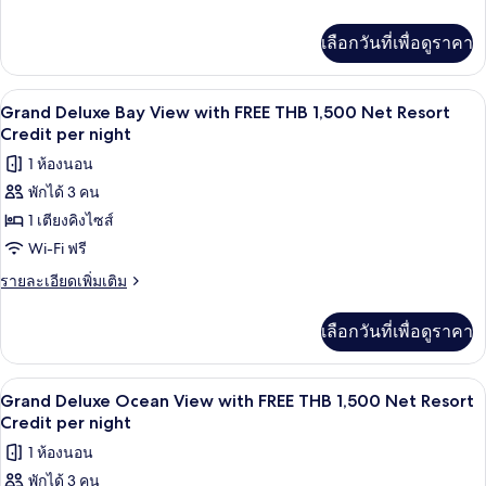
View
ละเอียด
Credit
เพิ่ม
per
with
เลือกวันที่เพื่อดูราคา
เติม
night
FREE
เกี่ยว
THB
กับ
ทีวีจอแบน 40 นิ้ว พร้อมช่องเคเบิล, ทีวี
เปิด
5
Supreme
1,500
Grand Deluxe Bay View with FREE THB 1,500 Net Resort
Deluxe
ภาพถ่าย
Credit per night
Net
Sea
Resort
ทั้งหมด
1 ห้องนอน
View
Credit
with
พักได้ 3 คน
ของ
FREE
per
1 เตียงคิงไซส์
Grand
THB
night
1,500
Deluxe
Wi-Fi ฟรี
Net
Bay
ราย
รายละเอียดเพิ่มเติม
Resort
View
ละเอียด
Credit
เพิ่ม
per
with
เลือกวันที่เพื่อดูราคา
เติม
night
FREE
เกี่ยว
THB
กับ
บริการอาหารในห้องพัก
เปิด
5
Grand
1,500
Grand Deluxe Ocean View with FREE THB 1,500 Net Resort
Deluxe
ภาพถ่าย
Credit per night
Net
Bay
Resort
ทั้งหมด
1 ห้องนอน
View
Credit
with
พักได้ 3 คน