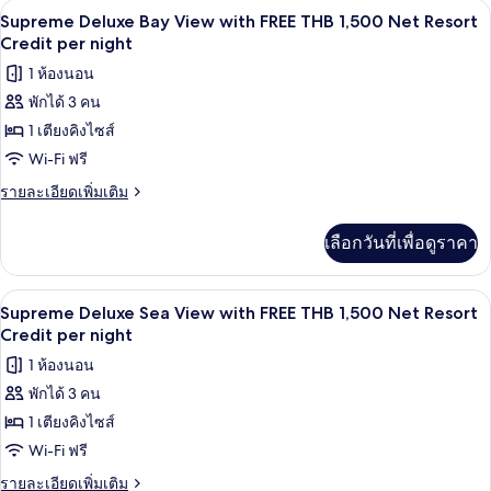
มินิบาร์, ตู้นิรภัยในห้องพัก, เตารีด/โต๊ะร
เปิด
7
Supreme
1,500
Supreme Deluxe Bay View with FREE THB 1,500 Net Resort
Deluxe
ภาพถ่าย
Credit per night
Net
Garden
Resort
ทั้งหมด
1 ห้องนอน
View
Credit
with
พักได้ 3 คน
ของ
FREE
per
1 เตียงคิงไซส์
Supreme
THB
night
1,500
Deluxe
Wi-Fi ฟรี
Net
Bay
ราย
รายละเอียดเพิ่มเติม
Resort
View
ละเอียด
Credit
เพิ่ม
per
with
เลือกวันที่เพื่อดูราคา
เติม
night
FREE
เกี่ยว
THB
กับ
ลานระเบียง/นอกชาน
เปิด
6
Supreme
1,500
Supreme Deluxe Sea View with FREE THB 1,500 Net Resort
Deluxe
ภาพถ่าย
Credit per night
Net
Bay
Resort
ทั้งหมด
1 ห้องนอน
View
Credit
with
พักได้ 3 คน
ของ
FREE
per
1 เตียงคิงไซส์
Supreme
THB
night
1,500
Deluxe
Wi-Fi ฟรี
Net
Sea
ราย
รายละเอียดเพิ่มเติม
Resort