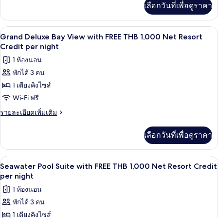
Credit
with
เลือกวันที่เพื่อดูราคา
เติม
per
FREE
เกี่ยว
night
THB
กับ
ทีวีจอแบน 40 นิ้ว พร้อมช่องเคเบิล, ทีวี
เปิด
13
Supreme
1,000
Grand Deluxe Bay View with FREE THB 1,000 Net Resort
Deluxe
ภาพถ่าย
Credit per night
Net
Garden
Resort
ทั้งหมด
1 ห้องนอน
View
Credit
with
พักได้ 3 คน
ของ
FREE
per
1 เตียงคิงไซส์
Grand
THB
night
1,000
Deluxe
Wi-Fi ฟรี
Net
Bay
ราย
รายละเอียดเพิ่มเติม
Resort
View
ละเอียด
Credit
เพิ่ม
per
with
เลือกวันที่เพื่อดูราคา
เติม
night
FREE
เกี่ยว
THB
กับ
วิวริมน้ำ
เปิด
4
Grand
1,000
Seawater Pool Suite with FREE THB 1,000 Net Resort Credit
Deluxe
ภาพถ่าย
per night
Net
Bay
Resort
ทั้งหมด
1 ห้องนอน
View
Credit
with
พักได้ 3 คน
ของ
FREE
per
1 เตียงคิงไซส์
Seawater
THB