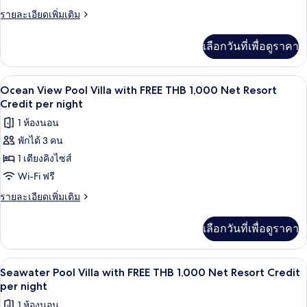
Net
Suite
ราย
รายละเอียดเพิ่มเติม
Resort
with
ละเอียด
Credit
เพิ่ม
per
FREE
เลือกวันที่เพื่อดูราคา
เติม
night
THB
เกี่ยว
2,000
กับ
ระเบียง
เปิด
7
Seawater
Net
Ocean View Pool Villa with FREE THB 1,000 Net Resort
Pool
ภาพถ่าย
Credit per night
Resort
Suite
Credit
ทั้งหมด
1 ห้องนอน
with
per
FREE
พักได้ 3 คน
ของ
THB
Night
1 เตียงคิงไซส์
Ocean
2,000
Net
View
Wi-Fi ฟรี
Resort
Pool
ราย
รายละเอียดเพิ่มเติม
Credit
Villa
ละเอียด
per
เพิ่ม
Night
with
เลือกวันที่เพื่อดูราคา
เติม
FREE
เกี่ยว
THB
กับ
ทีวีจอแบน 40 นิ้ว พร้อมช่องเคเบิล, ทีวี
เปิด
6
Ocean
1,000
Seawater Pool Villa with FREE THB 1,000 Net Resort Credit
View
ภาพถ่าย
per night
Net
Pool
Resort
ทั้งหมด
1 ห้องนอน
Villa