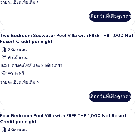
Bedroom
ราย
รายละเอียดเพิ่มเติม
Resort
Ocean
ละเอียด
Credit
เพิ่ม
per
Pool
เลือกวันที่เพื่อดูราคา
เติม
night
Villa
เกี่ยว
with
กับ
ลานระเบียง/นอกชาน
เปิด
6
Family
FREE
Two Bedroom Seawater Pool Villa with FREE THB 1,000 Net
Two
ภาพถ่าย
Resort Credit per night
THB
Bedroom
1,000
ทั้งหมด
2 ห้องนอน
Ocean
Net
Pool
พักได้ 6 คน
ของ
Villa
Resort
1 เตียงคิงไซส์ และ 2 เตียงเดี่ยว
Two
with
Credit
FREE
Bedroom
Wi-Fi ฟรี
per
THB
Seawater
ราย
รายละเอียดเพิ่มเติม
night
1,000
Pool
ละเอียด
Net
เพิ่ม
Resort
Villa
เลือกวันที่เพื่อดูราคา
เติม
Credit
with
เกี่ยว
per
FREE
กับ
night
ระเบียง
เปิด
8
Two
THB
Four Bedroom Pool Villa with FREE THB 1,000 Net Resort
Bedroom
ภาพถ่าย
Credit per night
1,000
Seawater
Net
ทั้งหมด
4 ห้องนอน
Pool