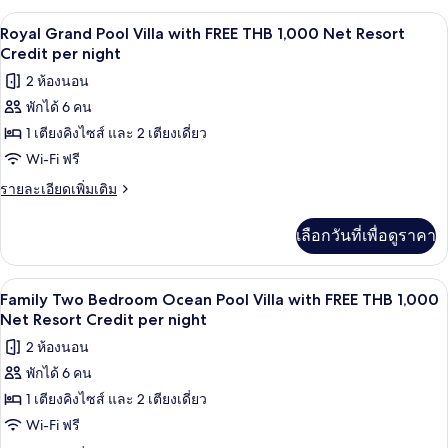
THB
กับ
มินิบาร์, ตู้นิรภัยในห้องพัก, เตารีด/โต๊ะร
เปิด
10
Seawater
1,000
Royal Grand Pool Villa with FREE THB 1,000 Net Resort
Pool
ภาพถ่าย
Credit per night
Net
Villa
Resort
ทั้งหมด
2 ห้องนอน
Plus
Credit
with
พักได้ 6 คน
ของ
FREE
per
1 เตียงคิงไซส์ และ 2 เตียงเดี่ยว
Royal
THB
night
1,000
Grand
Wi-Fi ฟรี
Net
Pool
ราย
รายละเอียดเพิ่มเติม
Resort
Villa
ละเอียด
Credit
เพิ่ม
per
with
เลือกวันที่เพื่อดูราคา
เติม
night
FREE
เกี่ยว
THB
กับ
ลานระเบียง/นอกชาน
เปิด
5
Royal
1,000
Family Two Bedroom Ocean Pool Villa with FREE THB 1,000
Grand
ภาพถ่าย
Net Resort Credit per night
Net
Pool
Resort
ทั้งหมด
2 ห้องนอน
Villa
Credit
with
พักได้ 6 คน
ของ
FREE
per
1 เตียงคิงไซส์ และ 2 เตียงเดี่ยว
Family
THB
night
1,000
Two
Wi-Fi ฟรี
Net