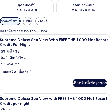
ตรวจสอบจำนวนห้องพักว่างในสุดสัปดาห์นี้ ส.ค. 7 - ส.ค. 9
ตรวจสอบจำนวนห้องพักว่างในสุดส
สุดสัปดาห์นี้
สุดสัปดาห์หน้า
ส.ค. 7 - ส.ค. 9
ส.ค. 14 - ส.ค. 16
ตัว
ห้องพักทั้งหมด
1 เตียง
3+ เตียง
กรอง
แสดงห้องพัก 53 ห้องจาก 53 ห้อง
ที่
มินิบาร์, ตู้นิรภัยในห้องพัก, เตารีด/โต๊ะร
เปิด
มี
5
Supreme Deluxe Sea View With FREE THB 1,000 Net Resort
ให้
ภาพถ่าย
Credit Per Night
สำหรับ
ทั้งหมด
พักได้ 3 คน
ห้อง
1 เตียงคิงไซส์
ของ
พัก
Wi-Fi ฟรี
Supreme
Deluxe
ราย
รายละเอียดเพิ่มเติม
ละเอียด
Sea
เพิ่ม
View
เลือกวันที่เพื่อดูราคา
เติม
With
เกี่ยว
FREE
กับ
ลานระเบียง/นอกชาน
เปิด
6
Supreme
Supreme Deluxe Sea View with FREE THB 1,000 Net Resort
THB
Deluxe
ภาพถ่าย
Credit per night
1,000
Sea