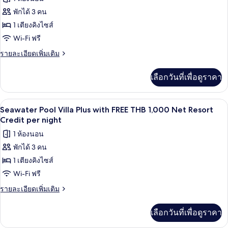
Credit
with
พักได้ 3 คน
ของ
FREE
per
1 เตียงคิงไซส์
Seawater
THB
night
1,000
Pool
Wi-Fi ฟรี
Net
Villa
ราย
รายละเอียดเพิ่มเติม
Resort
with
ละเอียด
Credit
เพิ่ม
per
FREE
เลือกวันที่เพื่อดูราคา
เติม
night
THB
เกี่ยว
1,000
กับ
มินิบาร์, ตู้นิรภัยในห้องพัก, เตารีด/โต๊ะร
เปิด
6
Seawater
Net
Seawater Pool Villa Plus with FREE THB 1,000 Net Resort
Pool
ภาพถ่าย
Credit per night
Resort
Villa
Credit
ทั้งหมด
1 ห้องนอน
with
per
FREE
พักได้ 3 คน
ของ
THB
night
1 เตียงคิงไซส์
Seawater
1,000
Net
Pool
Wi-Fi ฟรี
Resort
Villa
ราย
รายละเอียดเพิ่มเติม
Credit
Plus
ละเอียด
per
เพิ่ม
night
with
เลือกวันที่เพื่อดูราคา
เติม
FREE
เกี่ยว