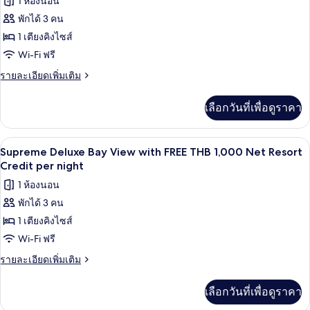
Net
ทั้งหมด
1 ห้องนอน
View
With
Resort
พักได้ 3 คน
ของ
FREE
Credit
1 เตียงคิงไซส์
Supreme
THB
Per
1,000
Deluxe
Wi-Fi ฟรี
Night
Net
Sea
ราย
รายละเอียดเพิ่มเติม
Resort
View
ละเอียด
Credit
เพิ่ม
Per
with
เลือกวันที่เพื่อดูราคา
เติม
Night
FREE
เกี่ยว
THB
กับ
ระเบียง
เปิด
4
Supreme
1,000
Supreme Deluxe Bay View with FREE THB 1,000 Net Resort
Deluxe
ภาพถ่าย
Credit per night
Net
Sea
Resort
ทั้งหมด
1 ห้องนอน
View
Credit
with
พักได้ 3 คน
ของ
FREE
per
1 เตียงคิงไซส์
Supreme
THB
night
1,000
Deluxe
Wi-Fi ฟรี
Net
Bay
ราย
รายละเอียดเพิ่มเติม
Resort
View
ละเอียด
Credit
เพิ่ม
per
with
เลือกวันที่เพื่อดูราคา
เติม
night
FREE
เกี่ยว