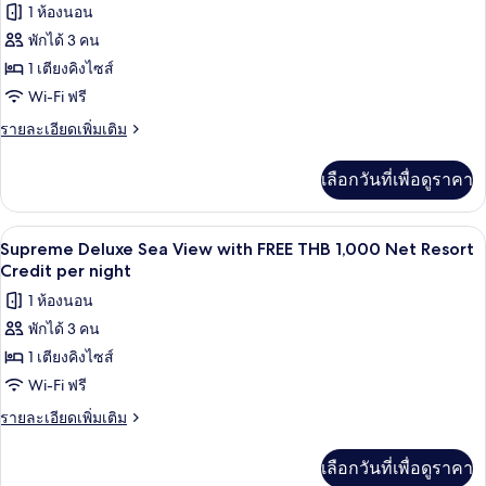
Resort
ทั้งหมด
1 ห้องนอน
View
Credit
with
พักได้ 3 คน
ของ
FREE
per
1 เตียงคิงไซส์
Supreme
THB
night
1,000
Deluxe
Wi-Fi ฟรี
Net
Bay
ราย
รายละเอียดเพิ่มเติม
Resort
View
ละเอียด
Credit
เพิ่ม
per
with
เลือกวันที่เพื่อดูราคา
เติม
night
FREE
เกี่ยว
THB
กับ
ลานระเบียง/นอกชาน
เปิด
6
Supreme
2,000
Supreme Deluxe Sea View with FREE THB 1,000 Net Resort
Deluxe
ภาพถ่าย
Credit per night
Net
Bay
Resort
ทั้งหมด
1 ห้องนอน
View
Credit
with
พักได้ 3 คน
ของ
FREE
per
1 เตียงคิงไซส์
Supreme
THB
night
2,000
Deluxe
Wi-Fi ฟรี
Net
Sea
ราย
รายละเอียดเพิ่มเติม
Resort
View
ละเอียด
Credit
เพิ่ม
per
with
เลือกวันที่เพื่อดูราคา
เติม
night