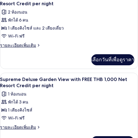
Pool
ภาพถ่าย
Resort Credit per night
Resort
Villa
Credit
ทั้งหมด
2 ห้องนอน
with
per
FREE
พักได้ 6 คน
ของ
THB
night
1 เตียงคิงไซส์ และ 2 เตียงเดี่ยว
Two
1,000
Net
Bedroom
Wi-Fi ฟรี
Resort
Seawater
ราย
รายละเอียดเพิ่มเติม
Credit
Pool
ละเอียด
per
เพิ่ม
night
Villa
เลือกวันที่เพื่อดูราคา
เติม
with
เกี่ยว
FREE
กับ
มินิบาร์, ตู้นิรภัยในห้องพัก, เตารีด/โต๊ะร
เปิด
7
Two
THB
Supreme Deluxe Garden View with FREE THB 1,000 Net
Bedroom
ภาพถ่าย
Resort Credit per night
1,000
Seawater
Net
ทั้งหมด
1 ห้องนอน
Pool
Resort
Villa
พักได้ 3 คน
ของ
with
Credit
1 เตียงคิงไซส์
Supreme
FREE
per
THB
Deluxe
Wi-Fi ฟรี
night
1,000
Garden
ราย
รายละเอียดเพิ่มเติม
Net
View
ละเอียด
Resort
เพิ่ม