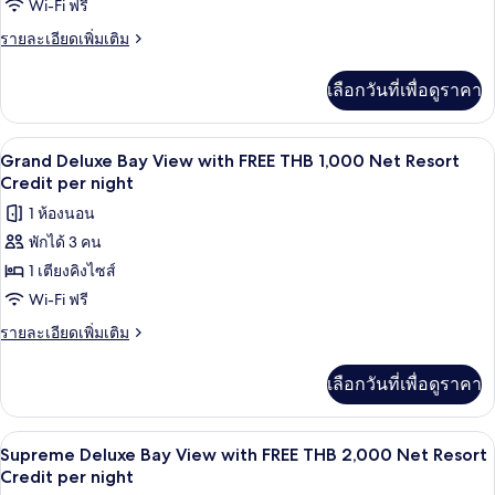
1,000
Deluxe
Wi-Fi ฟรี
Net
Garden
ราย
รายละเอียดเพิ่มเติม
Resort
View
ละเอียด
Credit
เพิ่ม
per
with
เลือกวันที่เพื่อดูราคา
เติม
night
FREE
เกี่ยว
THB
กับ
ทีวีจอแบน 40 นิ้ว พร้อมช่องเคเบิล, ทีวี
เปิด
5
Supreme
1,000
Grand Deluxe Bay View with FREE THB 1,000 Net Resort
Deluxe
ภาพถ่าย
Credit per night
Net
Garden
Resort
ทั้งหมด
1 ห้องนอน
View
Credit
with
พักได้ 3 คน
ของ
FREE
per
1 เตียงคิงไซส์
Grand
THB
night
1,000
Deluxe
Wi-Fi ฟรี
Net
Bay
ราย
รายละเอียดเพิ่มเติม
Resort
View
ละเอียด
Credit
เพิ่ม
per
with
เลือกวันที่เพื่อดูราคา
เติม
night
FREE
เกี่ยว
THB
กับ
มินิบาร์, ตู้นิรภัยในห้องพัก, เตารีด/โต๊ะร
เปิด
7
Grand
1,000
Supreme Deluxe Bay View with FREE THB 2,000 Net Resort
Deluxe
ภาพถ่าย
Credit per night
Net
Bay