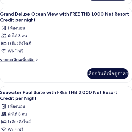
FREE
เกี่ยว
THB
กับ
บริการอาหารในห้องพัก
เปิด
5
Supreme
1,000
Grand Deluxe Ocean View with FREE THB 1,000 Net Resort
Deluxe
ภาพถ่าย
Credit per night
Net
Sea
Resort
ทั้งหมด
1 ห้องนอน
View
Credit
with
พักได้ 3 คน
ของ
FREE
per
1 เตียงคิงไซส์
Grand
THB
night
1,000
Deluxe
Wi-Fi ฟรี
Net
Ocean
ราย
รายละเอียดเพิ่มเติม
Resort
View
ละเอียด
Credit
เพิ่ม
per
with
เลือกวันที่เพื่อดูราคา
เติม
night
FREE
เกี่ยว
THB
กับ
วิวริมน้ำ
เปิด
4
Grand
1,000
Seawater Pool Suite with FREE THB 2,000 Net Resort
Deluxe
ภาพถ่าย
Credit per Night
Net
Ocean
Resort
ทั้งหมด
1 ห้องนอน
View
Credit
with
พักได้ 3 คน
ของ
FREE
per
1 เตียงคิงไซส์
Seawater
THB
night
1,000
Pool
Wi-Fi ฟรี