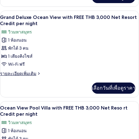
THB
เกี่ยว
3,000
กับ
บริการอาหารในห้องพัก
เปิด
Net
5
Grand
Grand Deluxe Ocean View with FREE THB 3,000 Net Resort
Deluxe
Resort
ภาพถ่าย
Credit per night
Bay
Credit
ทั้งหมด
วิวมหาสมุทร
View
per
with
1 ห้องนอน
ของ
night
FREE
พักได้ 3 คน
Grand
THB
3,000
Deluxe
1 เตียงคิงไซส์
Net
Ocean
Wi-Fi ฟรี
Resort
View
Credit
ราย
รายละเอียดเพิ่มเติม
per
with
ละเอียด
night
เพิ่ม
FREE
เลือกวันที่เพื่อดูราคา
เติม
THB
เกี่ยว
3,000
กับ
ระเบียง
เปิด
Net
7
Grand
Ocean View Pool Villa with FREE THB 3,000 Net Reso rt
Deluxe
Resort
ภาพถ่าย
Credit per night
Ocean
Credit
ทั้งหมด
วิวมหาสมุทร
View
per
with
1 ห้องนอน
ของ
night
FREE
พักได้ 3 คน