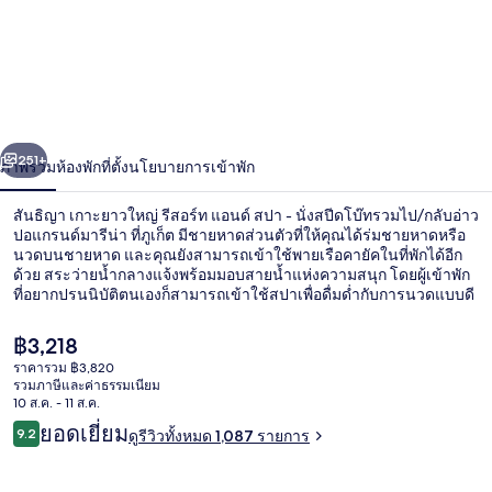
สัน
ธิญา
เกาะยาว
ใหญ่
่อน
ถัดไป
น้า
251+
ภาพรวม
ห้องพัก
ที่ตั้ง
นโยบายการเข้าพัก
รีสอร์ท
แอนด์
สันธิญา เกาะยาวใหญ่ รีสอร์ท แอนด์ สปา - นั่งสปีดโบ๊ทรวมไป/กลับอ่าว
ปอแกรนด์มารีน่า ที่ภูเก็ต มีชายหาดส่วนตัวที่ให้คุณได้ร่มชายหาดหรือ
สปา
นวดบนชายหาด และคุณยังสามารถเข้าใช้พายเรือคายัคในที่พักได้อีก
ด้วย สระว่ายน้ำกลางแจ้งพร้อมมอบสายน้ำแห่งความสนุก โดยผู้เข้าพัก
-
ที่อยากปรนนิบัติตนเองก็สามารถเข้าใช้สปาเพื่อดื่มด่ำกับการนวดแบบดี
พทิชชู อโรมาเธอราพี และการนวดกดจุด By The Sea คือหนึ่งใน 3 ห้อง
นั่ง
อาหารที่เสิร์ฟ อาหารนานาชาติ และให้บริการอาหารกลางวันและ
ราคา
฿3,218
อาหารเย็น ไฮไลท์เพิ่มเติมในรีสอร์ตสุดหรูแห่งนี้ ได้แก่ สโมสรสำหรับ
ปัจจุบัน
ราคารวม ฿3,820
ส
เด็กฟรี บาร์ริมสระว่ายน้ำ และสระว่ายน้ำสำหรับเด็ก นักเดินทางเท
฿3,218
รวมภาษีและค่าธรรมเนียม
คะแนนให้พนักงานและทำเลใกล้ชายหาด
สระว่ายน้ำกลางแจ้ง, ร่มริมสระว่ายน้ำ, 
10 ส.ค. - 11 ส.ค.
ปีด
รีวิว
ยอดเยี่ยม
9.2
ดูรีวิวทั้งหมด 1,087 รายการ
9.2 จาก 10
โบ๊