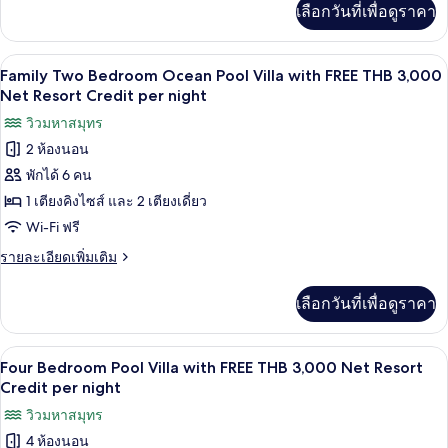
Credit
with
เลือกวันที่เพื่อดูราคา
เติม
per
FREE
เกี่ยว
night
THB
กับ
ลานระเบียง/นอกชาน
เปิด
5
Four
1,500
Family Two Bedroom Ocean Pool Villa with FREE THB 3,000
Bedroom
ภาพถ่าย
Net Resort Credit per night
Net
Pool
Resort
ทั้งหมด
วิวมหาสมุทร
Villa
Credit
with
2 ห้องนอน
ของ
FREE
per
พักได้ 6 คน
Family
THB
night
1,500
Two
1 เตียงคิงไซส์ และ 2 เตียงเดี่ยว
Net
Bedroom
Wi-Fi ฟรี
Resort
Ocean
Credit
ราย
รายละเอียดเพิ่มเติม
per
Pool
ละเอียด
night
เพิ่ม
Villa
เลือกวันที่เพื่อดูราคา
เติม
with
เกี่ยว
FREE
กับ
ระเบียง
เปิด
THB
8
Family
Four Bedroom Pool Villa with FREE THB 3,000 Net Resort
Two
3,000
ภาพถ่าย
Credit per night
Bedroom
Net
ทั้งหมด
วิวมหาสมุทร
Ocean
Resort
Pool
4 ห้องนอน
ของ