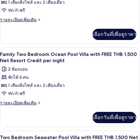
1 เตียงคิงไซส์ และ 2 เตียงเดี่ยว
Royal
1,500
Net
Grand
Wi-Fi ฟรี
Resort
Pool
ราย
รายละเอียดเพิ่มเติม
Credit
Villa
ละเอียด
per
เพิ่ม
night
with
เลือกวันที่เพื่อดูราคา
เติม
FREE
เกี่ยว
THB
กับ
ลานระเบียง/นอกชาน
เปิด
5
Royal
1,500
Family Two Bedroom Ocean Pool Villa with FREE THB 1,500
Grand
ภาพถ่าย
Net Resort Credit per night
Net
Pool
Resort
ทั้งหมด
2 ห้องนอน
Villa
Credit
with
พักได้ 6 คน
ของ
FREE
per
1 เตียงคิงไซส์ และ 2 เตียงเดี่ยว
Family
THB
night
1,500
Two
Wi-Fi ฟรี
Net
Bedroom
ราย
รายละเอียดเพิ่มเติม
Resort
Ocean
ละเอียด
Credit
เพิ่ม
per
Pool
เลือกวันที่เพื่อดูราคา
เติม
night
Villa
เกี่ยว
with
กับ
ลานระเบียง/นอกชาน
เปิด
6
Family
FREE
Two Bedroom Seawater Pool Villa with FREE THB 1,500 Net