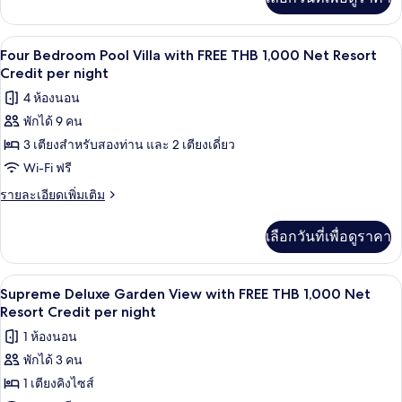
เติม
night
Villa
เกี่ยว
with
กับ
ระเบียง
เปิด
8
Family
FREE
Four Bedroom Pool Villa with FREE THB 1,000 Net Resort
Two
ภาพถ่าย
Credit per night
THB
Bedroom
1,000
ทั้งหมด
4 ห้องนอน
Ocean
Net
Pool
พักได้ 9 คน
ของ
Villa
Resort
3 เตียงสำหรับสองท่าน และ 2 เตียงเดี่ยว
Four
with
Credit
FREE
Bedroom
Wi-Fi ฟรี
per
THB
Pool
ราย
รายละเอียดเพิ่มเติม
night
1,000
Villa
ละเอียด
Net
เพิ่ม
Resort
with
เลือกวันที่เพื่อดูราคา
เติม
Credit
FREE
เกี่ยว
per
THB
กับ
night
มินิบาร์, ตู้นิรภัยในห้องพัก, เตารีด/โต๊ะร
เปิด
7
Four
1,000
Supreme Deluxe Garden View with FREE THB 1,000 Net
Bedroom
ภาพถ่าย
Resort Credit per night
Net
Pool
Resort
ทั้งหมด
1 ห้องนอน
Villa
Credit
with
พักได้ 3 คน
ของ
FREE
per
1 เตียงคิงไซส์
Supreme
THB
night