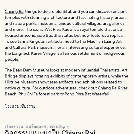
Chiang Rai
things to do are plentiful, and you can discover ancient
temples with stunning architecture and fascinating history, urban
and nature parks, museums, unique cultural villages, art galleries
and more. The iconic Wat Phra Kaew is a royal temple that once
housed an iconic jade Buddha statue but now features a replica.
To see Lanna Kingdom artifacts, head to the Mae Fah Luang Art
and Cultural Park museum. For an interesting cultural experience,
the Longneck Karen Village is a famous settlement of indigenous
people.
The Baan Dam Museum looks at modern influential Thai artists. Art
Bridge displays rotating exhibits of contemporary artists, while the
Hilltribe Museum showcases artifacts and exhibitions related to
native culture. For outdoor adventures, check out Chiang Rai River
Beach, Phu Chi Fa forest park or Pong Phra Bat Waterfall.
โรงแรมเชียงราย
เรื่องราวน่าสนใจและกิจกรรมสนุกๆ
กิจกรรมแนะนำใน Chiang Rai