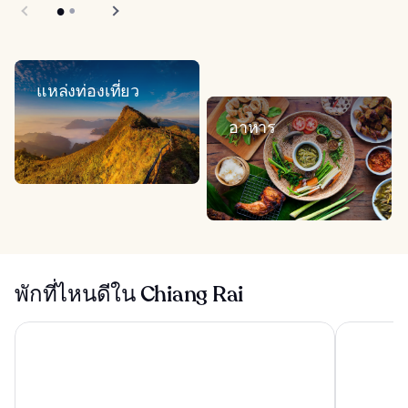
แหล่งท่องเที่ยว
อาหาร
พักที่ไหนดีใน Chiang Rai
คหวดี เชียงราย คิวริโอ คอลเล็กชัน บาย ฮิลตัน
เลอ เมอริเด