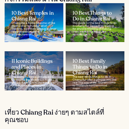
10 Best Temples in
10 Best Things to
Chiang Rai
Do in Chiang Rai
Chiang Rai is home to some of the
This guide to the best things to do
most iconic temples in all of
in Chiang Rai is essential reading
Thailand, with their unique stylings
for anyone thinking of making
representative of the
their way to this must-see
architecture of...
destination...
11 Iconic Buildings
10 Best Family
and Places in
Things to Do in
Chiang Rai
Chiang Rai
The iconic buildings and places in
The best family things to do in
Chiang Rai are steeped in history
Chiang Rai offer a glimpse into the
and heritage. Once the epicenter
real Thai way of life. Tourists come
of the Lanna Kingdom that ruled...
to Thailand’s northernmost
major...
เที่ยว Chiang Rai ง่ายๆ ตามสไตล์ที่
คุณชอบ