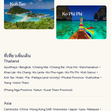
Koh Tao
Ko Phi Phi
ที่เที่ยวเพิ่มเติม
Thailand
Ayutthaya
Bangkok
Chiang Mai
Chiang Rai
Hua Hin
Kanchanaburi
Khao Lak
Ko Chang
Ko Lanta
Ko Pha-ngan
Ko Phi Phi
Koh Samui
Koh Tao
Krabi
Pai
Pattaya (and vicinity)
Phuket Province
Sukhothai
Trang
Udon Thani
(
Phang Nga Province
Satun
Surat Thani Province
)
Asia
Cambodia
China
Hong Kong SAR
Indonesia
Japan
Laos
Malaysia