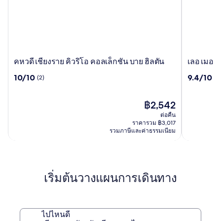
คห
เลอ
คหวดี เชียงราย คิวริโอ คอลเล็กชัน บาย ฮิลตัน
เลอ เมอริ
วดี
เมอริเดียน
10.0
9.4
10/10
9.4/10
(2)
(8
เชียงราย
เชียงราย
จาก
จาก
คิว
รีสอร์ท
10,
10,
ริโอ
ประเทศไ
(2)
ราคา
(887)
฿2,542
คอลเล็กชัน
ปัจจุบัน
ต่อคืน
บาย
คือ
ราคารวม ฿3,017
ฮิล
฿2,542
รวมภาษีและค่าธรรมเนียม
ตัน
เริ่มต้นวางแผนการเดินทาง
ไปไหนดี