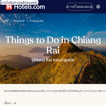
ข้ามไปยังส่วนหลักของหน้า
ดาวน์โหลดแอป
GO
Thailand
Chiang Rai
Things to Do in Chiang
Rai
Chiang Rai travel guide
GO GUIDES
CHIANG RAI
แหล่งท่องเที่ยว
อาหาร
แหล่งช้อปปิ้ง
ไนท์ไลฟ์
ข้อมูลข่าวสาร
โรงแรม เชียงรา
เนื้อหา