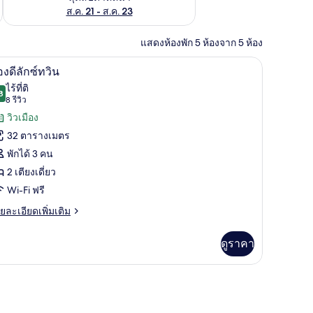
ส.ค. 21 - ส.ค. 23
แสดงห้องพัก 5 ห้องจาก 5 ห้อง
ในห้องพัก, โต๊ะทำงาน, ผ้าม่านกันแสง
ห้องดีลักซ์ทวิน | มินิบาร์, ตู้นิรภัยในห้องพัก, โ
ิด
21
องดีลักซ์ทวิน
าพถ่าย
ไร้ที่ติ
8
9.8 จาก 10
(8
8 รีวิว
้งหมด
รีวิว)
วิวเมือง
อง
32 ตารางเมตร
อง
พักได้ 3 คน
2 เตียงเดี่ยว
ก
Wi-Fi ฟรี
ย
ยละเอียดเพิ่มเติม
เอียด
วิน
่ม
ดูราคา
ิม
่ยว
 โต๊ะทำงาน, ผ้าม่านกันแสง
อง