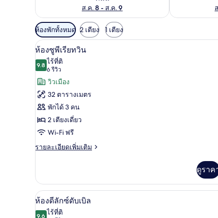
ส.ค. 8 - ส.ค. 9
ส
ตัว
ห้องพักทั้งหมด
2 เตียง
1 เตียง
กรอง
ห้องซูพีเรียทวิน | มินิบาร์, ตู้น
เปิด
14
ห้องซูพีเรียทวิน
ที่
ภาพถ่าย
ไร้ที่ติ
มี
9.8
9.8 จาก 10
(6
6 รีวิว
ทั้งหมด
ให้
รีวิว)
วิวเมือง
ของ
สำหรับ
32 ตารางเมตร
ห้อง
ห้อง
พักได้ 3 คน
พัก
ซู
2 เตียงเดี่ยว
พี
Wi-Fi ฟรี
เรีย
ราย
รายละเอียดเพิ่มเติม
ละเอียด
ทวิน
เพิ่ม
ดูราค
เติม
เกี่ยว
กับ
ห้องดีลักซ์ดับเบิล | มินิบาร์, ตู
เปิด
12
ห้อง
ห้องดีลักซ์ดับเบิล
ซู
ภาพถ่าย
ไร้ที่ติ
พี
9.6