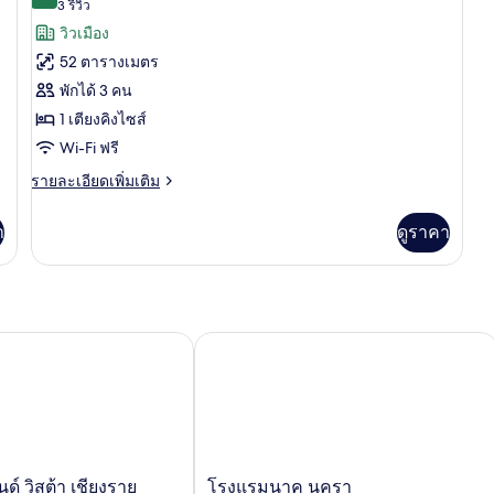
10.0 จาก 10
(3
3 รีวิว
ทั้งหมด
เรียดั
ซ์
รีวิว)
วิวเมือง
บเบิล
ทวิ
ของ
น
52 ตารางเมตร
ห้อง
พักได้ 3 คน
สวีท
1 เตียงคิงไซส์
Wi-Fi ฟรี
ราย
รายละเอียดเพิ่มเติม
ละเอียด
เพิ่ม
า
ดูราคา
เติม
เกี่ยว
กับ
ห้อง
สวี
ท
วิสต้า เชียงราย
โรงแรมนาค นครา
โรงแรม
์ วิสต้า เชียงราย
โรงแรมนาค นครา