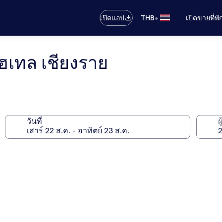
•
เปิดแอป
THB
เปิดขายที่พ
ฮเทล เชียงราย
วันที่
ผ