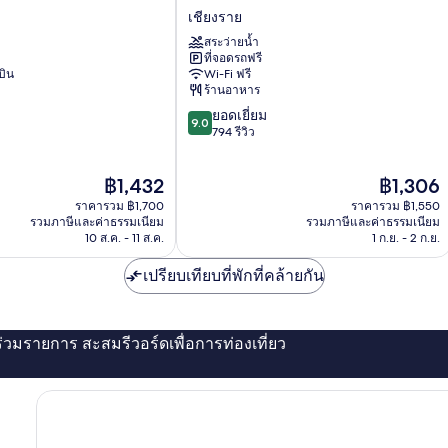
นาค
เชียงราย
นครา
สระว่ายน้ำ
เชียงราย
ที่จอดรถฟรี
บิน
Wi-Fi ฟรี
ร้านอาหาร
9.0
ยอดเยี่ยม
9.0
จาก
794 รีวิว
10,
ยอด
ราคา
ราคา
฿1,432
฿1,306
เยี่ยม,
ปัจจุบัน
ปัจจุบัน
794
ราคารวม ฿1,700
ราคารวม ฿1,550
คือ
คือ
รีวิว
รวมภาษีและค่าธรรมเนียม
รวมภาษีและค่าธรรมเนียม
฿1,432
฿1,306
10 ส.ค. - 11 ส.ค.
1 ก.ย. - 2 ก.ย.
เปรียบเทียบที่พักที่คล้ายกัน
่ร่วมรายการ สะสมรีวอร์ดเพื่อการท่องเที่ยว