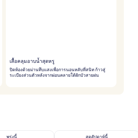
เสื้อคลุมอาบน้ำสุดหรู
ปิดห้องด้วยม่านทึบแสงเพื่อการนอนหลับที่สนิท ก้าวสู่
ระเบียงส่วนตัวหลังจากผ่อนคลายใต้ฝักบัวสายฝน
องพักว่างในพรุ่งนี้ ส.ค. 9 - ส.ค. 10
ตรวจสอบจำนวนห้องพักว่างในสุดสัปดาห์นี
พรุ่งนี้
สุดสัปดาห์นี้