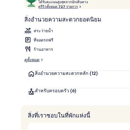
ไ
จาก
ได้รับคะแนนสูงสุดจากนักเดินทาง
ด้
ดูรีวิวทั้งหมด 727 รายการ
10,
รั
ผู้
บ
สิ่งอำนวยความสะดวกยอดนิยม
สระว่ายน้ำกลา
ค
เข้า
ะ
พัก
สระว่ายน้ำ
แ
ชื่น
น
ที่จอดรถฟรี
น
ชอบ
สู
ร้านอาหาร
ง
สุ
ดูทั้งหมด
ด
จ
สิ่งอำนวยความสะดวกหลัก
(12)
า
ก
นั
ก
สำหรับครอบครัว
(6)
เ
ดิ
น
ท
สิ่งที่เราชอบในที่พักแห่งนี้
า
ง