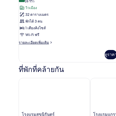
9.6 จาก 10
(28
28 รีวิว
ทั้งหมด
เรีย
รีวิว)
วิวเมือง
ทวิ
ของ
น
32 ตารางเมตร
ห้อง
พักได้ 3 คน
ดี
1 เตียงคิงไซส์
ลัก
Wi-Fi ฟรี
ซ์
ราย
รายละเอียดเพิ่มเติม
ละเอียด
ดับเบิล
เพิ่ม
ดูราค
เติม
เกี่ยว
กับ
ที่พักที่คล้ายกัน
ห้อง
ดี
ลัก
โรงแรมสุขนิรันดร์
โรงแรมแกรนด์ 
ซ์
ดับเบิล
โรงแรม
โรงแรม
โรงแรมสุขนิรันดร์
โรงแรมแกรนด