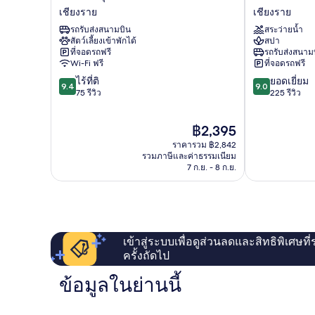
สุข
แก
เชียงราย
เชียงราย
นิ
รนด์
รถรับส่งสนามบิน
สระว่ายน้ำ
รัน
วิ
สัตว์เลี้ยงเข้าพักได้
สปา
ดร์
สต้า
ที่จอดรถฟรี
รถรับส่งสนาม
เชียงราย
เชียงราย
Wi-Fi ฟรี
ที่จอดรถฟรี
เชียงราย
9.4
9.0
ไร้ที่ติ
ยอดเยี่ยม
9.4
9.0
จาก
จาก
75 รีวิว
225 รีวิว
10,
10,
ไร้
ยอด
ราคา
฿2,395
ที่
เยี่ยม,
ปัจจุบัน
ติ,
225
ราคารวม ฿2,842
คือ
75
รีวิว
รวมภาษีและค่าธรรมเนียม
฿2,395
7 ก.ย. - 8 ก.ย.
รีวิว
เข้าสู่ระบบเพื่อดูส่วนลดและสิทธิพิเศษที
ครั้งถัดไป
ข้อมูลในย่านนี้