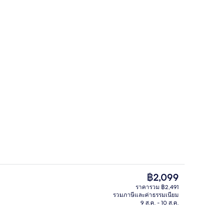
บริเวณนั่งเล่นที่ล็อบบี้
ราคา
฿2,099
ปัจจุบัน
ราคารวม ฿2,491
฿2,099
รวมภาษีและค่าธรรมเนียม
อก
อาหารเช้าปรุงตามสั่งทุกวัน (คิดค่าบริก
9 ส.ค. - 10 ส.ค.