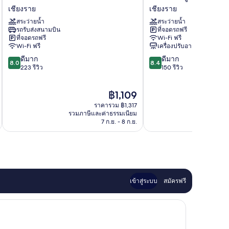
วัง
แรม
เชียงราย
เชียงราย
คำ
บลู
สระว่ายน้ำ
สระว่ายน้ำ
เชียงราย
ลา
รถรับส่งสนามบิน
ที่จอดรถฟรี
กูน
ที่จอดรถฟรี
Wi-Fi ฟรี
เชียงราย
Wi-Fi ฟรี
เครื่องปรับอากาศ
8.0
8.4
ดีมาก
ดีมาก
8.0
8.4
จาก
จาก
223 รีวิว
150 รีวิว
10,
10,
ดี
ดี
ราคา
฿1,109
มาก,
มาก,
ปัจจุบัน
223
150
ราคารวม ฿1,317
คือ
รีวิว
รีวิว
รวมภาษีและค่าธรรมเนียม
รวมภาษ
฿1,109
7 ก.ย. - 8 ก.ย.
เข้าสู่ระบบ
สมัครฟรี