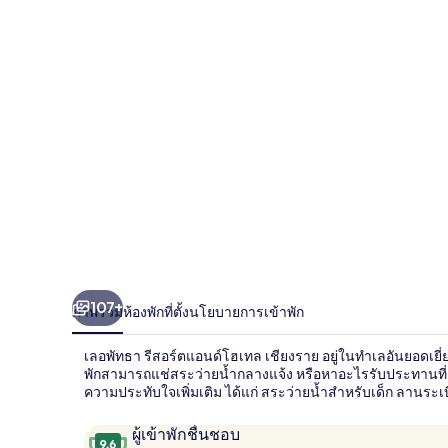
า
รี
สอร์ต
แอนด์
โฮ
เทล
เชียงราย
107+
ภาพรวม
ห้องพัก
ที่ตั้ง
นโยบายการเข้าพัก
เลอพัทธา รีสอร์ตแอนด์โฮเทล เชียงราย อยู่ในทำเลอันยอดเยี่
พักสามารถแช่สระว่ายน้ำกลางแจ้ง หรือหาอะไรรับประทานที่ 
ความประทับใจเพิ่มเติม ได้แก่ สระว่ายน้ำสำหรับเด็ก ลานร
รีวิว
9.6
ผู้เข้าพักชื่นชอบ