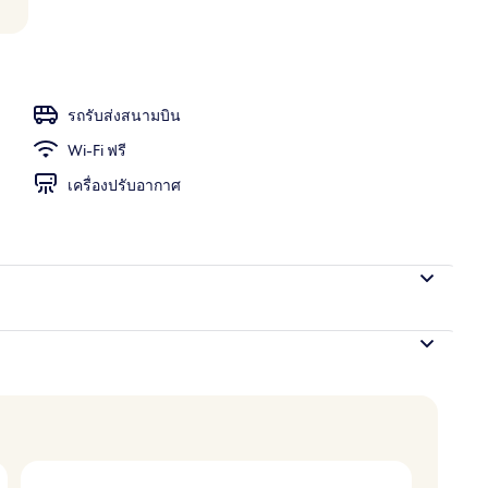
งแจ้ง เปิด 7:00 น. ถึง 20:00 น., เก้าอี้อาบแดดริมสระ
รถรับส่งสนามบิน
Wi-Fi ฟรี
เครื่องปรับอากาศ