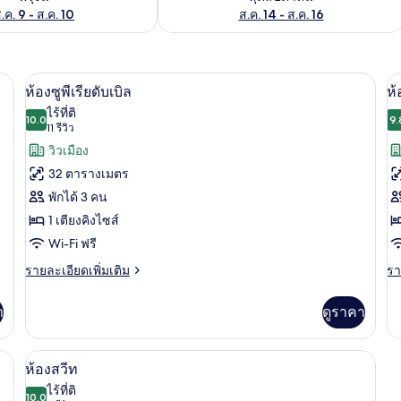
.ค. 9 - ส.ค. 10
ส.ค. 14 - ส.ค. 16
ิรภัยในห้องพัก, โต๊ะทำงาน, ผ้าม่านกันแสง
ห้องซูพีเรียดับเบิล | มินิบาร์, ตู้นิรภัย
เปิด
เป
13
ห้องซูพีเรียดับเบิล
ห้
ภาพถ่าย
ภ
ไร้ที่ติ
10.0
9.
10.0 จาก 10
(11
11 รีวิว
ทั้งหมด
ทั
รีวิว)
วิวเมือง
ของ
ข
32 ตารางเมตร
ห้อง
ห้
พักได้ 3 คน
ซู
ดี
1 เตียงคิงไซส์
พี
ลั
Wi-Fi ฟรี
เรียดั
ซ์
ราย
รา
รายละเอียดเพิ่มเติม
รา
ละเอียด
ละ
บเบิล
ท
เพิ่ม
เพิ
า
ดูราคา
เติม
เต
เกี่ยว
เกี
กับ
กับ
้นิรภัยในห้องพัก, โต๊ะทำงาน, ผ้าม่านกันแสง
ห้องสวีท | มินิบาร์, ตู้นิรภัยในห้องพัก,
เปิด
17
ห้อง
ห้
ห้องสวีท
ซู
ดี
ภาพถ่าย
ไร้ที่ติ
พี
10.0
ลัก