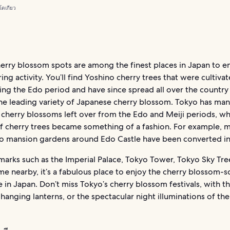
โตเกียว
erry blossom spots are among the finest places in Japan to en
ing activity. You’ll find Yoshino cherry trees that were cultivat
ng the Edo period and have since spread all over the country
e leading variety of Japanese cherry blossom. Tokyo has ma
 cherry blossoms left over from the Edo and Meiji periods, w
of cherry trees became something of a fashion. For example, 
o mansion gardens around Edo Castle have been converted in
marks such as the Imperial Palace, Tokyo Tower, Tokyo Sky Tre
e nearby, it’s a fabulous place to enjoy the cherry blossom-
 in Japan. Don’t miss Tokyo’s cherry blossom festivals, with th
anging lanterns, or the spectacular night illuminations of the