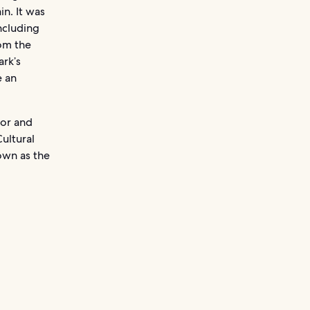
in. It was
ncluding
rom the
ark’s
e an
ror and
ultural
nown as the