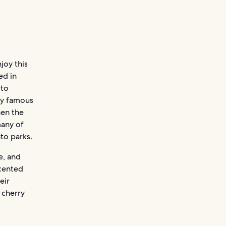
joy this
ed in
 to
ny famous
hen the
many of
to parks.
e, and
scented
eir
 cherry