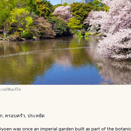
 เวอร์ชั่นแก้ไข
รัก, ครอบครัว, ประหยัด
yoen was once an imperial garden built as part of the botani