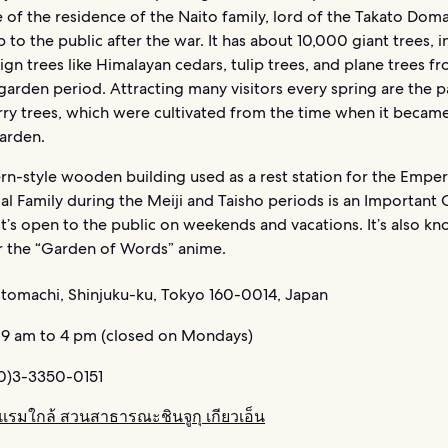
e of the residence of the Naito family, lord of the Takato Doma
to the public after the war. It has about 10,000 giant trees, i
gn trees like Himalayan cedars, tulip trees, and plane trees f
garden period. Attracting many visitors every spring are the p
rry trees, which were cultivated from the time when it becam
garden.
rn-style wooden building used as a rest station for the Empe
al Family during the Meiji and Taisho periods is an Important C
It’s open to the public on weekends and vacations. It’s also k
or the “Garden of Words” anime.
itomachi, Shinjuku-ku, Tokyo 160-0014, Japan
9 am to 4 pm (closed on Mondays)
0)3-3350-0151
รมใกล้ สวนสาธารณะชินจูกุ เกียวเอ็น