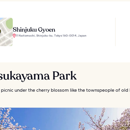
Shinjuku Gyoen
11 Naitomachi, Shinjuku-ku, Tokyo 160-0014, Japan
Asukayama Park
a picnic under the cherry blossom like the townspeople of old