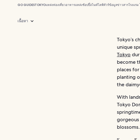
GO GUIDES
TOKYO
แหล่งท่องเที่ยว
อาหาร
แหล่งช้อปปิ้ง
ไนท์ไลฟ์
ทัวร์
ข้อมูลข่าวสาร
โรงแรม 
เนื้อหา
Tokyo’s ch
unique spr
Tokyo
duri
become th
places for
planting 
the daimy
With land
Tokyo Dom
springtime
gorgeous h
blossoms.