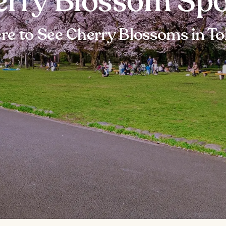
erry Blossom Spo
e to See Cherry Blossoms in T