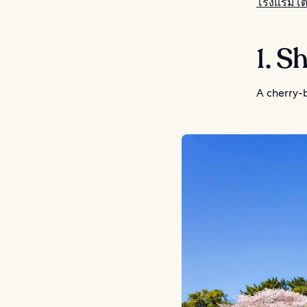
โรงแรมโต
1. S
A cherry-b