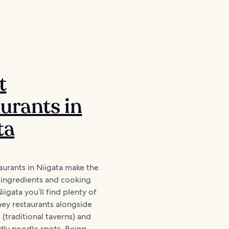
t
urants in
ta
aurants in Niigata make the
 ingredients and cooking
igata you’ll find plenty of
ey restaurants alongside
s (traditional taverns) and
dly noodle spots. Being