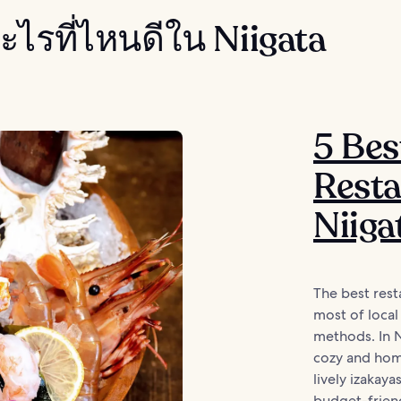
ะไรที่ไหนดีใน Niigata
5 Bes
Resta
Niiga
The best rest
most of local
methods. In Ni
cozy and hom
lively izakaya
budget-frien