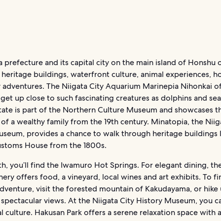
 a prefecture and its capital city on the main island of Honshu 
eritage buildings, waterfront culture, animal experiences, ho
y adventures. The Niigata City Aquarium Marinepia Nihonkai of
get up close to such fascinating creatures as dolphins and sea
state is part of the Northern Culture Museum and showcases th
 of a wealthy family from the 19th century. Minatopia, the Niig
useum, provides a chance to walk through heritage buildings l
ustoms House from the 1800s.
th, you’ll find the Iwamuro Hot Springs. For elegant dining, t
ery offers food, a vineyard, local wines and art exhibits. To fi
dventure, visit the forested mountain of Kakudayama, or hik
 spectacular views. At the Niigata City History Museum, you ca
l culture. Hakusan Park offers a serene relaxation space with 