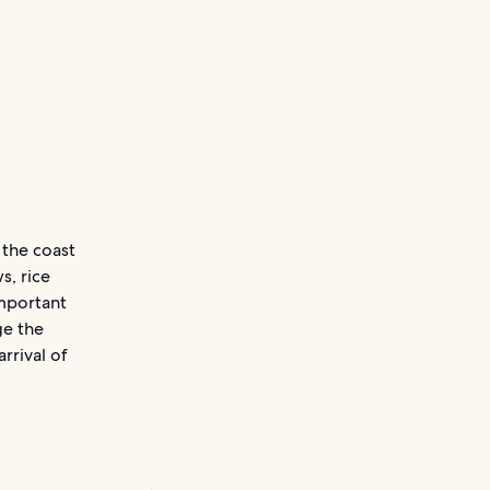
 the coast
s, rice
important
ge the
rrival of