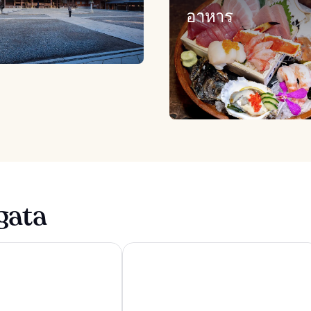
อาหาร
gata
นีงาตะ
เอเอ็นเอ คราวน์ พลาซ่า นีงาตะ บาย IH