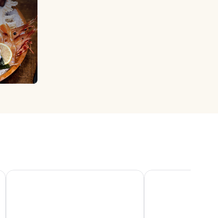
G
โรงแรมนิกโก นีงาตะ
โรงแรมโกลบอลวิว นี