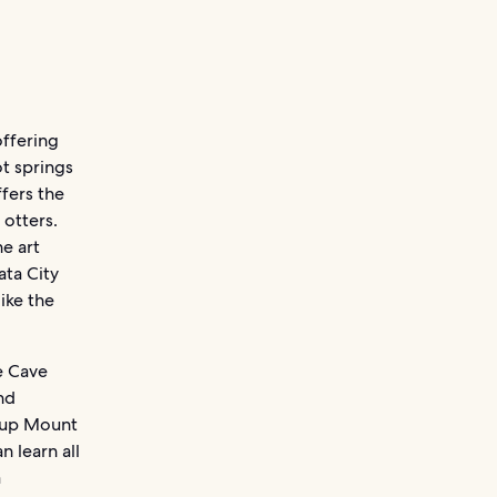
offering
t springs
fers the
 otters.
e art
ata City
ike the
he Cave
nd
e up Mount
n learn all
a