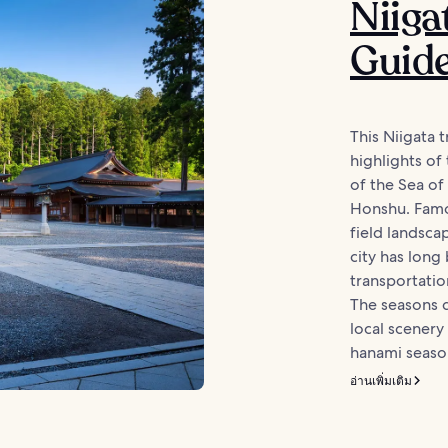
Niiga
Guid
This Niigata 
highlights of 
of the Sea of
Honshu. Famou
field landsca
city has lon
transportatio
The seasons 
local scenery 
hanami season
อ่านเพิ่มเติม