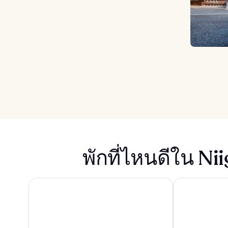
พักที่ไหนดีใน Nii
โรงแรม แอนด์ รีสอร์ท อะพา เนี่ยกาตะ อีกิมาอี โอโดริ
โรงแรมโอกุระ 