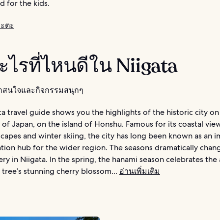
 for the kids.
งะตะ
ไรที่ไหนดีใน Niigata
น่าสนใจและกิจกรรมสนุกๆ
ta travel guide shows you the highlights of the historic city on
 of Japan, on the island of Honshu. Famous for its coastal view
scapes and winter skiing, the city has long been known as an 
tion hub for the wider region. The seasons dramatically chan
ery in Niigata. In the spring, the hanami season celebrates the a
 tree’s stunning cherry blossom...
อ่านเพิ่มเติม