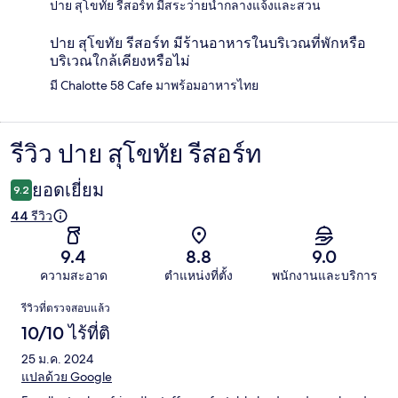
ปาย สุโขทัย รีสอร์ท มีสระว่ายน้ำกลางแจ้งและสวน
ปาย สุโขทัย รีสอร์ท มีร้านอาหารในบริเวณที่พักหรือ
บริเวณใกล้เคียงหรือไม่
มี Chalotte 58 Cafe มาพร้อมอาหารไทย
รีวิว ปาย สุโขทัย รีสอร์ท
รีวิว
ยอดเยี่ยม
9.2
44 รีวิว
9.4
8.8
9.0
ความสะอาด
ตำแหน่งที่ตั้ง
พนักงานและบริการ
รีวิว
รีวิวที่ตรวจสอบแล้ว
10/10 ไร้ที่ติ
25 ม.ค. 2024
แปลด้วย Google