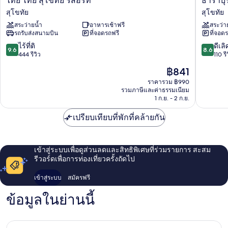
ไทย ไทย สุโขทัย รีสอร์ท
ธาราบุร
ไทย
บุรี
สุโขทัย
สุโขทัย
สุโขทัย
รีสอร์ท
สระว่ายน้ำ
อาหารเช้าฟรี
สระว่า
รีสอร์ท
สุโขทัย
รถรับส่งสนามบิน
ที่จอดรถฟรี
ที่จอด
สุโขทัย
สุโขทัย
9.6
8.6
ไร้ที่ติ
ดีเลิ
9.6
8.6
จาก
จาก
444 รีวิว
110 รี
10,
10,
ราคา
฿841
ไร้
ดี
ปัจจุบัน
ที่
เลิศ,
ราคารวม ฿990
คือ
รวมภาษีและค่าธรรมเนียม
ติ,
110
฿841
1 ก.ย. - 2 ก.ย.
444
รีวิว
รีวิว
เปรียบเทียบที่พักที่คล้ายกัน
เข้าสู่ระบบเพื่อดูส่วนลดและสิทธิพิเศษที่ร่วมรายการ สะสม
รีวอร์ดเพื่อการท่องเที่ยวครั้งถัดไป
เข้าสู่ระบบ
สมัครฟรี
ข้อมูลในย่านนี้