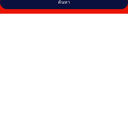
ค้นหา
คลัง
ภาพ
ปาย
สุโขทัย
รีสอร์ท