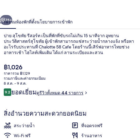
่อน
ถัดไป
น้า
75+
ภาพรวม
ห้องพัก
ที่ตั้ง
นโยบายการเข้าพัก
ปาย สุโขทัย รีสอร์ท เป็นที่พักที่ขับรถไม่เกิน 15 นาทีจาก อุทยาน
ประวัติศาสตร์สุโขทัย ผู้เข้าพักสามารถแช่สระว่ายน้ำกลางแจ้ง หรือหา
อะไรรับประทานที่ Chalotte 58 Cafe โดยร้านนี้เสิร์ฟอาหารไทยช่วง
อาหารเช้า ไฮไลท์เพิ่มเติม ได้แก่ ลานระเบียงและสวน
ราคา
฿1,026
ปัจจุบัน
ราคารวม ฿1,129
฿1,026
รวมภาษีและค่าธรรมเนียม
8 ส.ค. - 9 ส.ค.
ทางเดิน
รีวิว
ยอดเยี่ยม
9.2
ดูรีวิวทั้งหมด 44 รายการ
9.2 จาก 10
สิ่งอำนวยความสะดวกยอดนิยม
สระว่ายน้ำ
ที่จอดรถฟรี
Wi-Fi ฟรี
ร้านอาหาร