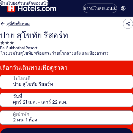
ข้ามไปยังส่วนหลักของหน้า
ดาวน์โหลดแอป
ดูที่พักทั้งหมด
ปาย สุโขทัย รีสอร์ท
ที่พัก
Pai Sukhothai Resort
3.0
โรงแรมในสุโขทัย พร้อมสระว่ายน้ำกลางแจ้ง และห้องอาหาร
ดาว
เลือกวันเดินทางเพื่อดูราคา
ไปไหนดี
วันที่
ผู้เข้าพัก