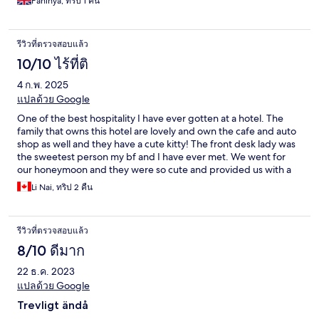
Paninya, ทริป 1 คืน
รีวิวที่ตรวจสอบแล้ว
10/10 ไร้ที่ติ
4 ก.พ. 2025
แปลด้วย Google
One of the best hospitality I have ever gotten at a hotel. The
family that owns this hotel are lovely and own the cafe and auto
shop as well and they have a cute kitty! The front desk lady was
the sweetest person my bf and I have ever met. We went for
our honeymoon and they were so cute and provided us with a
cake! Also their pool is so cozy and its also saltwater! Thank you
Li Nai, ทริป 2 คืน
so much for this stay it was wonderful and great experience.
Dont hesitate to book this place! You will be in good hands
รีวิวที่ตรวจสอบแล้ว
8/10 ดีมาก
22 ธ.ค. 2023
แปลด้วย Google
Trevligt ändå