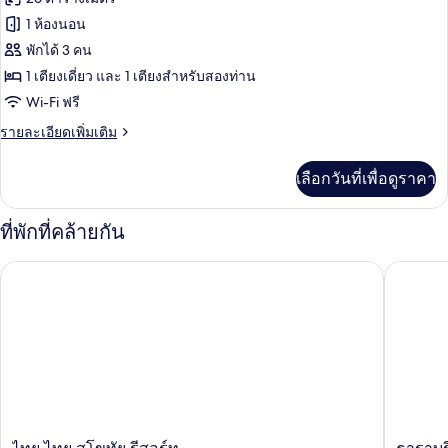
น,
ทั้งหมด
ห้องน้ำ
1 ห้องนอน
ส่วน
ของ
พักได้ 3 คน
ตัว
ห้อง
1 เตียงเดี่ยว และ 1 เตียงสำหรับสองท่าน
Wi-Fi ฟรี
แฟ
ราย
รายละเอียดเพิ่มเติม
มิ
ละเอียด
ลี่,
เพิ่ม
เลือกวันที่เพื่อดูราคา
เติม
ห้องน้ำ
เกี่ยว
ส่วน
กับ
ที่พักที่คล้ายกัน
ห้อง
ตัว
แฟ
ไทย ไทย สุโขทัย รีสอร์ท
ธาราบุรี 
มิ
ลี่,
ห้องน้ำ
ส่วน
ตัว
ไทย
ธารา