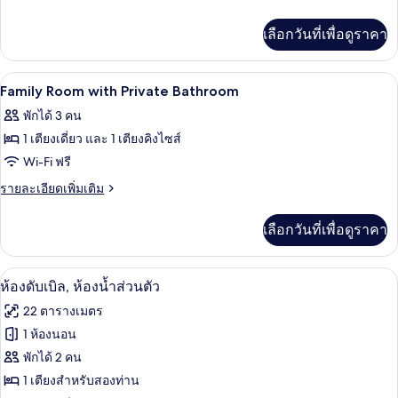
Room,
ละเอียด
เพิ่ม
Private
เลือกวันที่เพื่อดูราคา
เติม
Bathroom
เกี่ยว
กับ
โต๊ะทำงาน, Wi-Fi ฟรี, ผ้าปูที่นอน
เปิด
5
Twin
Family Room with Private Bathroom
Room,
ภาพถ่าย
พักได้ 3 คน
Private
ทั้งหมด
Bathroom
1 เตียงเดี่ยว และ 1 เตียงคิงไซส์
ของ
Wi-Fi ฟรี
Family
ราย
รายละเอียดเพิ่มเติม
Room
ละเอียด
เพิ่ม
with
เลือกวันที่เพื่อดูราคา
เติม
Private
เกี่ยว
Bathroom
กับ
ห้องดับเบิล, ห้องน้ำส่วนตัว | โต๊ะทำงาน, 
เปิด
11
Family
ห้องดับเบิล, ห้องน้ำส่วนตัว
Room
ภาพถ่าย
22 ตารางเมตร
with
ทั้งหมด
Private
1 ห้องนอน
Bathroom
ของ
พักได้ 2 คน
ห้อง
1 เตียงสำหรับสองท่าน