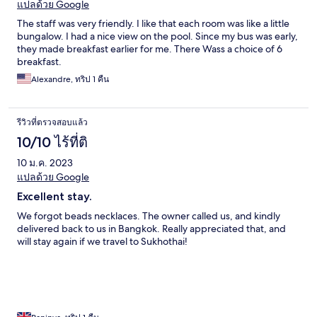
แปลด้วย Google
The staff was very friendly. I like that each room was like a little
bungalow. I had a nice view on the pool. Since my bus was early,
they made breakfast earlier for me. There Wass a choice of 6
breakfast.
Alexandre, ทริป 1 คืน
รีวิวที่ตรวจสอบแล้ว
10/10 ไร้ที่ติ
10 ม.ค. 2023
แปลด้วย Google
Excellent stay.
We forgot beads necklaces. The owner called us, and kindly
delivered back to us in Bangkok. Really appreciated that, and
will stay again if we travel to Sukhothai!