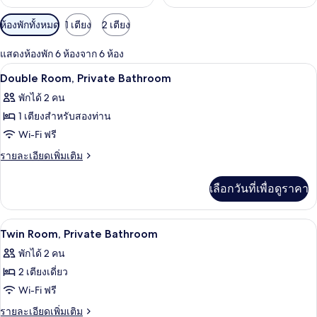
ตัว
ห้องพักทั้งหมด
1 เตียง
2 เตียง
กรอง
แสดงห้องพัก 6 ห้องจาก 6 ห้อง
ที่
โต๊ะทำงาน, Wi-Fi ฟรี, ผ้าปูที่นอน
เปิด
มี
11
Double Room, Private Bathroom
ให้
ภาพถ่าย
พักได้ 2 คน
สำหรับ
ทั้งหมด
1 เตียงสำหรับสองท่าน
ห้อง
ของ
Wi-Fi ฟรี
พัก
Double
ราย
รายละเอียดเพิ่มเติม
Room,
ละเอียด
เพิ่ม
Private
เลือกวันที่เพื่อดูราคา
เติม
Bathroom
เกี่ยว
กับ
โต๊ะทำงาน, Wi-Fi ฟรี, ผ้าปูที่นอน
เปิด
18
Double
Twin Room, Private Bathroom
Room,
ภาพถ่าย
พักได้ 2 คน
Private
ทั้งหมด
Bathroom
2 เตียงเดี่ยว
ของ
Wi-Fi ฟรี
Twin
ราย
รายละเอียดเพิ่มเติม