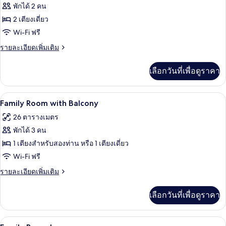
ทั้งหมด
พักได้ 2 คน
ของ
2 เตียงเดี่ยว
Superior
Wi-Fi ฟรี
Bungalow
ราย
รายละเอียดเพิ่มเติม
Twin
ละเอียด
เพิ่ม
เลือกวันที่เพื่อดูราคา
เติม
เกี่ยว
กับ
Family Room with Balcony | โต๊ะทำงาน, 
เปิด
16
Superior
Family Room with Balcony
Bungalow
ภาพถ่าย
26 ตารางเมตร
Twin
ทั้งหมด
พักได้ 3 คน
ของ
1 เตียงสำหรับสองท่าน หรือ 1 เตียงเดี่ยว
Family
Wi-Fi ฟรี
Room
ราย
รายละเอียดเพิ่มเติม
with
ละเอียด
เพิ่ม
Balcony
เลือกวันที่เพื่อดูราคา
เติม
เกี่ยว
กับ
Family Bungalow | โต๊ะทำงาน, Wi-Fi ฟรี,
เปิด
18
Family