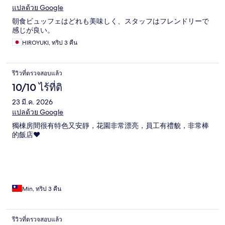
แปลด้วย Google
朝食ビュッフェはどれも美味しく、スタッフはフレンドリーで
感じが良い。
HIROYUKI, ทริป 3 คืน
รีวิวที่ตรวจสอบแล้ว
10/10 ไร้ที่ติ
23 มี.ค. 2026
แปลด้วย Google
獨棟房間很有特色又安靜，花園非常漂亮，員工有禮貌，非常棒
的飯店❤️
Min, ทริป 3 คืน
รีวิวที่ตรวจสอบแล้ว