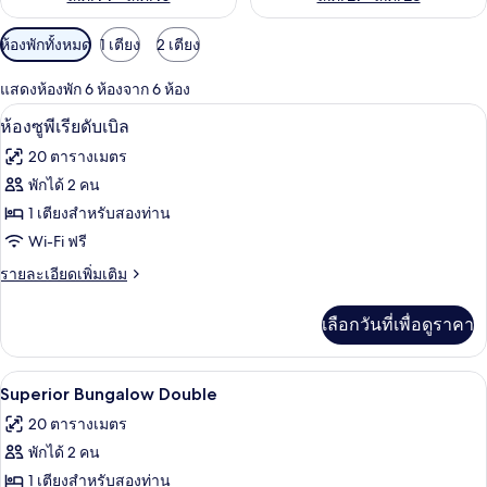
ตัว
ห้องพักทั้งหมด
1 เตียง
2 เตียง
กรอง
แสดงห้องพัก 6 ห้องจาก 6 ห้อง
ที่
ห้องซูพีเรียดับเบิล | โต๊ะทำงาน, Wi-Fi ฟรี
เปิด
มี
19
ห้องซูพีเรียดับเบิล
ให้
ภาพถ่าย
20 ตารางเมตร
สำหรับ
ทั้งหมด
พักได้ 2 คน
ห้อง
ของ
1 เตียงสำหรับสองท่าน
พัก
ห้อง
Wi-Fi ฟรี
ซู
ราย
รายละเอียดเพิ่มเติม
ละเอียด
พี
เพิ่ม
เลือกวันที่เพื่อดูราคา
เติม
เรียดั
เกี่ยว
บเบิล
กับ
Superior Bungalow Double | โต๊ะทำงาน, 
เปิด
20
ห้อง
Superior Bungalow Double
ซู
ภาพถ่าย
20 ตารางเมตร
พี
ทั้งหมด
เรียดั
พักได้ 2 คน
บเบิล
ของ
1 เตียงสำหรับสองท่าน