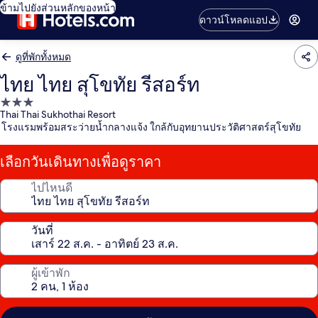
ข้ามไปยังส่วนหลักของหน้า
ดาวน์โหลดแอป
ดูที่พักทั้งหมด
ไทย ไทย สุโขทัย รีสอร์ท
ที่พัก
Thai Thai Sukhothai Resort
3.0
โรงแรมพร้อมสระว่ายน้ำกลางแจ้ง ใกล้กับอุทยานประวัติศาสตร์สุโขทัย
ดาว
เลือกวันเดินทางเพื่อดูราคา
ไปไหนดี
วันที่
ผู้เข้าพัก