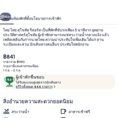
รีสอร์ท
่อน
ถัดไป
น้า
153+
ภาพรวม
ห้องพัก
ที่ตั้ง
นโยบายการเข้าพัก
ไทย ไทย สุโขทัย รีสอร์ท เป็นที่พักที่ขับรถเพียง 5 นาทีจาก อุทยาน
ประวัติศาสตร์สุโขทัย ผู้เข้าพักสามารถแช่สระว่ายน้ำกลางแจ้ง แล้ว
เพลิดเพลินกับการนวดไทย ความน่าประทับใจเพิ่มเติม ได้แก่ ลาน
ระเบียงและสวน นักเดินทางคนอื่นๆ ประทับใจพนักงาน
ราคา
฿841
ปัจจุบัน
ราคารวม ฿990
฿841
รวมภาษีและค่าธรรมเนียม
1 ก.ย. - 2 ก.ย.
Family Bungalow | ลานระเบียง/นอกช
รีวิว
9.6
ผู้เข้าพักชื่นชอบ
ไ
จาก
ได้รับคะแนนสูงสุดจากนักเดินทาง
ด้
ดูรีวิวทั้งหมด 444 รายการ
10,
รั
ผู้
บ
สิ่งอำนวยความสะดวกยอดนิยม
ค
เข้า
ะ
พัก
แ
สระว่ายน้ำ
อาหารเช้าฟรี
ชื่น
น