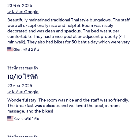
23 พ.ค. 2026
แปลด้วย Google
Beautifully maintained traditional Thai style bungalows. The staff
were all exceptionally nice and helpful. Room was nicely
decorated and was clean and spacious. The bed was super
comfortable. They had a nice pool at an adjacent property (< 1
min walk). They also had bikes for 50 baht a day which were very
useful when exploring the Sukhothai historic park. Overall we
Glen, ทริป 2 คืน
loved this hotel and would stay again.
รีวิวที่ตรวจสอบแล้ว
10/10 ไร้ที่ติ
23 ธ.ค. 2025
แปลด้วย Google
Wonderful stay! The room was nice and the staff was so friendly.
The breakfast was delicious and we loved the pool, in room
massage, and the bikes!
Kevin, ทริป 1 คืน