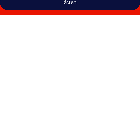
ค้นหา
คลัง
ภาพ
ไทย
ไทย
สุโขทัย