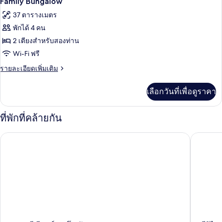
Family Bungalow
Room
ภาพถ่าย
37 ตารางเมตร
with
ทั้งหมด
Balcony
พักได้ 4 คน
ของ
2 เตียงสำหรับสองท่าน
Family
Wi-Fi ฟรี
Bungalow
ราย
รายละเอียดเพิ่มเติม
ละเอียด
เพิ่ม
เลือกวันที่เพื่อดูราคา
เติม
เกี่ยว
กับ
ที่พักที่คล้ายกัน
Family
Bungalow
ธาราบุรี รีสอร์ท สุโขทัย
ศรีวิไล ส