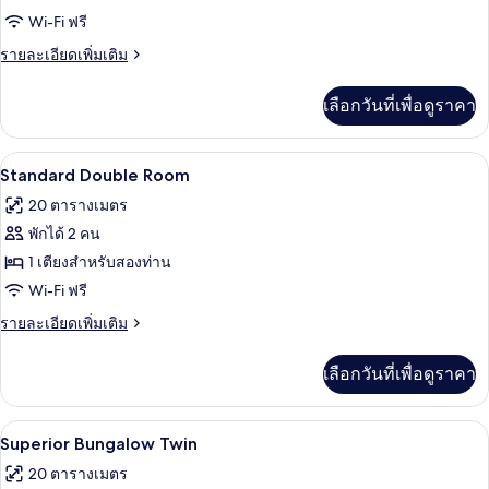
Superior
Wi-Fi ฟรี
Bungalow
ราย
รายละเอียดเพิ่มเติม
Double
ละเอียด
เพิ่ม
เลือกวันที่เพื่อดูราคา
เติม
เกี่ยว
กับ
Standard Double Room | โต๊ะทำงาน, Wi-
เปิด
14
Superior
Standard Double Room
Bungalow
ภาพถ่าย
20 ตารางเมตร
Double
ทั้งหมด
พักได้ 2 คน
ของ
1 เตียงสำหรับสองท่าน
Standard
Wi-Fi ฟรี
Double
ราย
รายละเอียดเพิ่มเติม
Room
ละเอียด
เพิ่ม
เลือกวันที่เพื่อดูราคา
เติม
เกี่ยว
กับ
Superior Bungalow Twin 
เปิด
18
Standard
Superior Bungalow Twin
Double
ภาพถ่าย
20 ตารางเมตร
Room