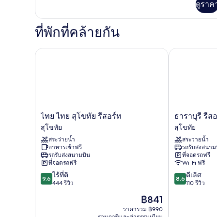
ดูราค
เติม
คิว
เกี่ยว
ทีฟ
กับ
ที่พักที่คล้ายกัน
ห้อง
เอ็ก
เซก
ไทย ไทย สุโขทัย รีสอร์ท
ธาราบุรี รีสอร
คิว
ทีฟ
ไทย
ธารา
ไทย ไทย สุโขทัย รีสอร์ท
ธาราบุรี รีส
ไทย
บุรี
สุโขทัย
สุโขทัย
สุโขทัย
รีสอร์ท
สระว่ายน้ำ
สระว่ายน้ำ
รีสอร์ท
สุโขทัย
อาหารเช้าฟรี
รถรับส่งสนาม
สุโขทัย
สุโขทัย
รถรับส่งสนามบิน
ที่จอดรถฟรี
ที่จอดรถฟรี
Wi-Fi ฟรี
9.6
8.6
ไร้ที่ติ
ดีเลิศ
9.6
8.6
จาก
จาก
444 รีวิว
110 รีวิว
10,
10,
ราคา
฿841
ไร้
ดี
ปัจจุบัน
ที่
เลิศ,
ราคารวม ฿990
คือ