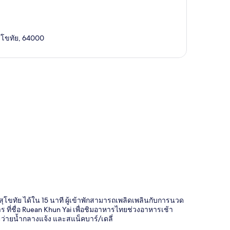
สุโขทัย, 64000
ี่
ขทัย ได้ใน 15 นาที ผู้เข้าพักสามารถเพลิดเพลินกับการนวด
ี่ชื่อ Ruean Khun Yai เพื่อชิมอาหารไทยช่วงอาหารเช้า
ะว่ายน้ำกลางแจ้ง และสแน็คบาร์/เดลี่