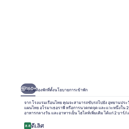
160+
ภาพรวม
ห้องพัก
ที่ตั้ง
นโยบายการเข้าพัก
จาก โรงแรมเรือนไทย คุณจะสามารถขับรถไปยัง อุทยานประวัติ
แผนไทย อโรมาเธอราพี หรือการนวดกดจุด และแวะหนึ่งใน 2 ห้
อาหารกลางวัน และอาหารเย็น ไฮไลท์เพิ่มเติม ได้แก่ 2 บาร์/
รีวิว
ดีเลิศ
8.8
8.8 จาก 10