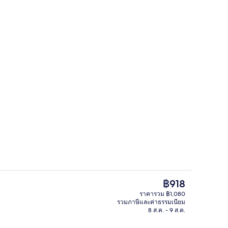
ภายนอก
ลานระเบียง/นอกชาน
ราคา
฿918
ปัจจุบัน
ราคารวม ฿1,080
฿918
รวมภาษีและค่าธรรมเนียม
 ตู้นิรภัยในห้องพัก, โต๊ะทำงาน, เปล/เตียงเด็กอ่อน, เตียงเสริม/เปล
ฝ่ายต้อนรับ
8 ส.ค. - 9 ส.ค.