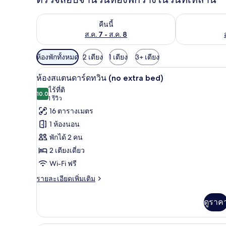
ตรวจสอบจำนวนห้องพักว่างในคืนนี้ ส.ค. 7 - ส.ค. 8
ตรวจสอบจำนวนห้
คืนนี้
ส.ค. 7 - ส.ค. 8
ตัว
ห้องพักทั้งหมด
2 เตียง
1 เตียง
3+ เตียง
กรอง
ห้องสแตนดาร์ดทวิน (no extra be
เปิด
6
ห้องสแตนดาร์ดทวิน (no extra bed)
ที่
ภาพถ่าย
ไร้ที่ติ
มี
10.0
10.0 จาก 10
(1
1 รีวิว
ทั้งหมด
ให้
รีวิว)
16 ตารางเมตร
ของ
สำหรับ
1 ห้องนอน
ห้อง
ห้อง
พักได้ 2 คน
พัก
สแตนดาร์ด
2 เตียงเดี่ยว
ทวิน
Wi-Fi ฟรี
(no
ราย
รายละเอียดเพิ่มเติม
extra
ละเอียด
เพิ่ม
bed)
ดูราค
เติม
เกี่ยว
กับ