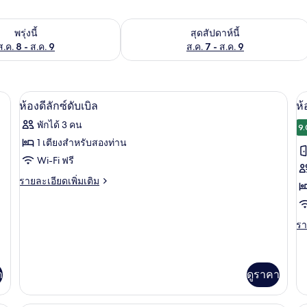
องพักว่างในพรุ่งนี้ ส.ค. 8 - ส.ค. 9
ตรวจสอบจำนวนห้องพักว่างในสุดสัปดาห์นี
พรุ่งนี้
สุดสัปดาห์นี้
ส.ค. 8 - ส.ค. 9
ส.ค. 7 - ส.ค. 9
d) | ตู้นิรภัยในห้องพัก, โต๊ะทำงาน, เปล/เตียงเด็กอ่อน, เตียงเสริม/เปล
ห้องดีลักซ์ดับเบิล | ตู้นิรภัยในห้องพัก,
เปิด
เป
17
ห้องดีลักซ์ดับเบิล
ห้
ภาพถ่าย
ภ
พักได้ 3 คน
9.
ทั้งหมด
ทั
1 เตียงสำหรับสองท่าน
ของ
ข
Wi-Fi ฟรี
ห้อง
ห้
ราย
รายละเอียดเพิ่มเติม
ละเอียด
ดี
ส
เพิ่ม
เติม
ลัก
ดั
รา
รา
เกี่ยว
(
ละ
ซ์
กับ
เพิ
e
ห้อง
ดับเบิล
เต
ดี
b
เกี
า
ดูราคา
ลัก
กับ
ซ์
ห้
ดับเบิล