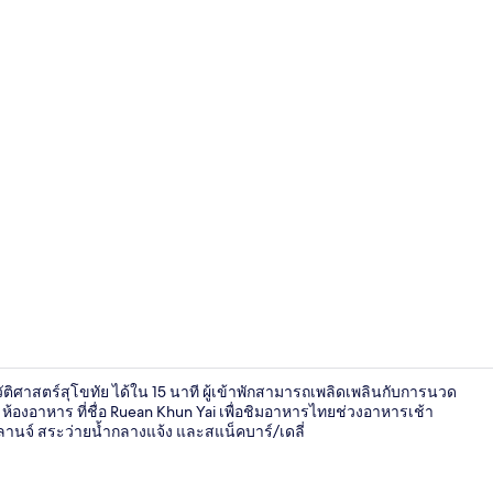
การตกแต่ง
ศาสตร์สุโขทัย ได้ใน 15 นาที ผู้เข้าพักสามารถเพลิดเพลินกับการนวด
องอาหาร ที่ชื่อ Ruean Khun Yai เพื่อชิมอาหารไทยช่วงอาหารเช้า
เลานจ์ สระว่ายน้ำกลางแจ้ง และสแน็คบาร์/เดลี่
Royal Suite |