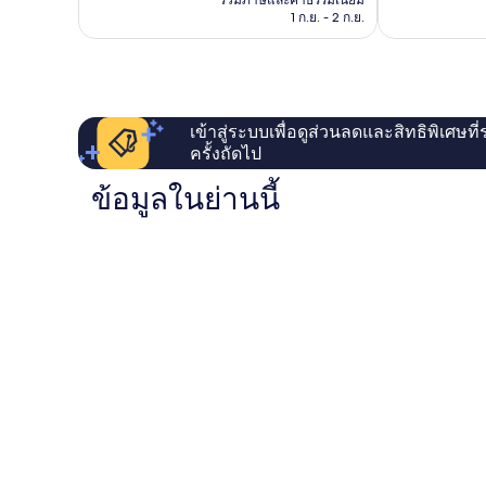
รวมภาษีและค่าธรรมเนียม
ติ,
110
฿841
1 ก.ย. - 2 ก.ย.
444
รีวิว
รีวิว
เข้าสู่ระบบเพื่อดูส่วนลดและสิทธิพิเศษที
ครั้งถัดไป
ข้อมูลในย่านนี้