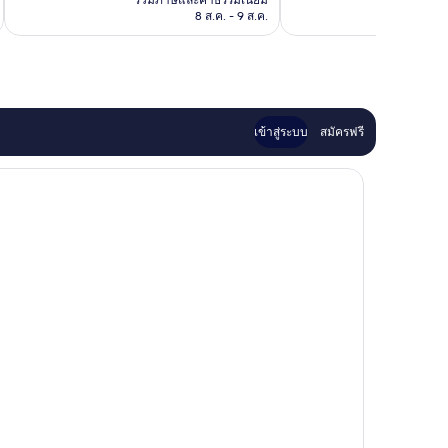
รวมภาษีและค่าธรรมเนียม
รวมภาษ
ติ,
162
฿2,999
8 ส.ค. - 9 ส.ค.
169
รีวิว
รีวิว
เข้าสู่ระบบ
สมัครฟรี