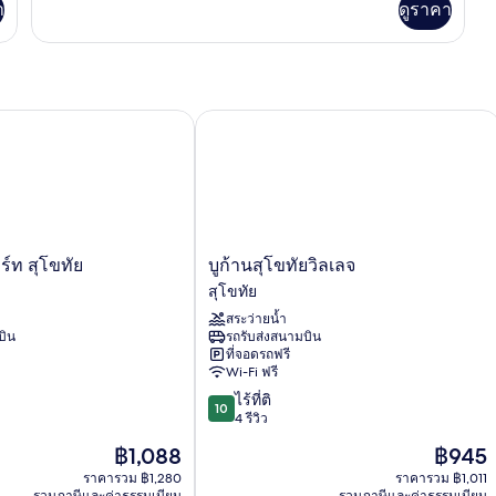
า
ดูราคา
เติม
เกี่ยว
กับ
Royal
Suite
์ท สุโขทัย
บูก้านสุโขทัยวิลเลจ
บู
อร์ท สุโขทัย
บูก้านสุโขทัยวิลเลจ
ก้าน
สุโขทัย
สุ
สระว่ายน้ำ
โข
บิน
รถรับส่งสนามบิน
ทัย
ที่จอดรถฟรี
วิลเลจ
Wi-Fi ฟรี
สุโขทัย
10.0
ไร้ที่ติ
10
จาก
4 รีวิว
10,
ราคา
ราคา
฿1,088
฿945
ไร้
ปัจจุบัน
ปัจจุบัน
ที่
ราคารวม ฿1,280
ราคารวม ฿1,011
คือ
คือ