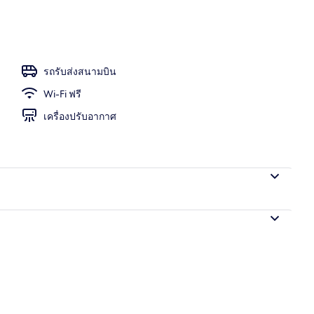
งแจ้ง, ร่มริมสระว่ายน้ำ, เก้าอี้อาบแดดริมสระ
รถรับส่งสนามบิน
Wi-Fi ฟรี
เครื่องปรับอากาศ