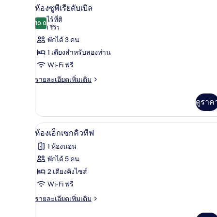
ห้องซูพีเรียดับเบิล | ตู้นิรภัยใ
เปิด
13
ห้อง
ห้องซูพีเรียดับเบิล
สแตนดาร์ด
ภาพถ่าย
ไร้ที่ติ
ทวิ
10.0
10.0 จาก 10
(1
1 รีวิว
ทั้งหมด
น
รีวิว)
พักได้ 3 คน
(no
ของ
extra
1 เตียงสำหรับสองท่าน
bed)
ห้อง
Wi-Fi ฟรี
ซู
ราย
รายละเอียดเพิ่มเติม
พี
ละเอียด
เพิ่ม
เรียดั
ดูราค
เติม
เกี่ยว
บเบิล
กับ
ห้องเอ็กเซกคิวทีฟ | ตู้นิรภัยใน
เปิด
7
ห้อง
ห้องเอ็กเซกคิวทีฟ
ซู
ภาพถ่าย
1 ห้องนอน
พี
ทั้งหมด
เรียดั
พักได้ 5 คน
บเบิล
ของ
2 เตียงคิงไซส์
ห้อง
Wi-Fi ฟรี
เอ็ก
ราย
รายละเอียดเพิ่มเติม
ละเอียด
เซก
เพิ่ม