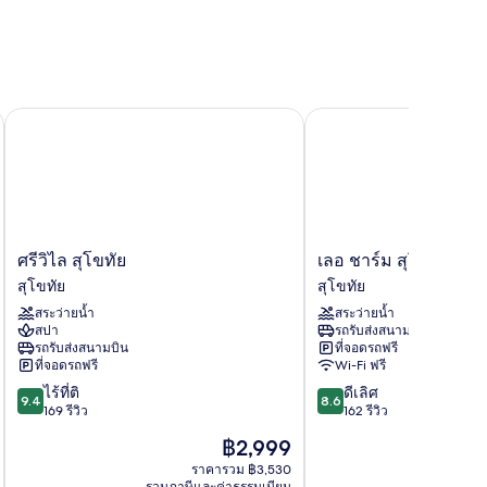
ศรีวิไล สุโขทัย
เลอ ชาร์ม สุโขทัย รีสอร์
ศรีวิไล
เลอ
ศรีวิไล สุโขทัย
เลอ ชาร์ม สุโขทัย รีสอ
สุโขทัย
ชาร์ม
สุโขทัย
สุโขทัย
สุโขทัย
สุโขทัย
สระว่ายน้ำ
สระว่ายน้ำ
รีสอร์ท
สปา
รถรับส่งสนามบิน
สุโขทัย
รถรับส่งสนามบิน
ที่จอดรถฟรี
ที่จอดรถฟรี
Wi-Fi ฟรี
9.4
8.6
ไร้ที่ติ
ดีเลิศ
9.4
8.6
จาก
จาก
169 รีวิว
162 รีวิว
10,
10,
ราคา
฿2,999
ไร้
ดี
ปัจจุบัน
ที่
เลิศ,
ราคารวม ฿3,530
คือ