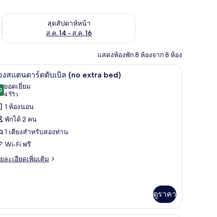
้ ส.ค. 7 - ส.ค. 9
ตรวจสอบจำนวนห้องพักว่างในสุดสัปดาห์หน้า ส.ค. 14 - ส.ค. 16
สุดสัปดาห์หน้า
ส.ค. 14 - ส.ค. 16
แสดงห้องพัก 8 ห้องจาก 8 ห้อง
 โต๊ะทำงาน, เปล/เตียงเด็กอ่อน, เตียงเสริม/เปล
ห้องสแตนดาร์ดดับเบิล (no extra bed) | ตู้นิรภั
ิด
7
องสแตนดาร์ดดับเบิล (no extra bed)
าพถ่าย
ยอดเยี่ยม
0
9.0 จาก 10
(4
4 รีวิว
้งหมด
รีวิว)
1 ห้องนอน
อง
พักได้ 2 คน
อง
1 เตียงสำหรับสองท่าน
แตนดาร์ด
Wi-Fi ฟรี
บเบิล
ย
ยละเอียดเพิ่มเติม
no
เอียด
่ม
xtra
ิม
ed)
่ยว
ดูราคา
อง