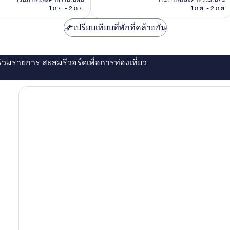
รวมภาษีและค่าธรรมเนียม
รวมภาษีและค่าธรรมเนียม
ติ,
฿1,088
฿945
1 ก.ย. - 2 ก.ย.
1 ก.ย. - 2 ก.ย.
4
รีวิว
เปรียบเทียบที่พักที่คล้ายกัน
่ร่วมรายการ สะสมรีวอร์ดเพื่อการท่องเที่ยว