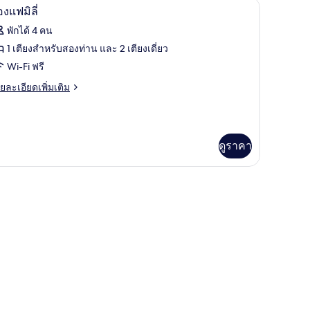
ต๊ะทำงาน, เปล/เตียงเด็กอ่อน, เตียงเสริม/เปล
ตนดาร์ด
ห้องแฟมิลี่ | ตู้นิรภัยในห้องพัก, โต๊ะทำงาน, เปล
ิด
7
องแฟมิลี่
บเบิล
าพถ่าย
o
พักได้ 4 คน
tra
้งหมด
1 เตียงสำหรับสองท่าน และ 2 เตียงเดี่ยว
d)
อง
Wi-Fi ฟรี
อง
ย
ยละเอียดเพิ่มเติม
เอียด
ฟ
่ม
ิม
่ยว
ดูราคา
อง
ฟ
ำงาน, เปล/เตียงเด็กอ่อน, เตียงเสริม/เปล