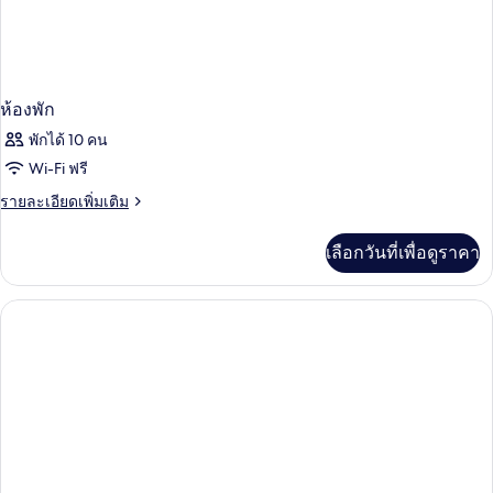
ห้องพัก
พักได้ 10 คน
Wi-Fi ฟรี
ราย
รายละเอียดเพิ่มเติม
ละเอียด
เพิ่ม
เลือกวันที่เพื่อดูราคา
เติม
เกี่ยว
กับ
ห้อง
พัก