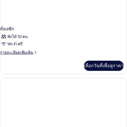
ห้องพัก
พักได้ 10 คน
Wi-Fi ฟรี
ราย
รายละเอียดเพิ่มเติม
ละเอียด
เพิ่ม
เลือกวันที่เพื่อดูราคา
เติม
เกี่ยว
กับ
ห้อง
พัก