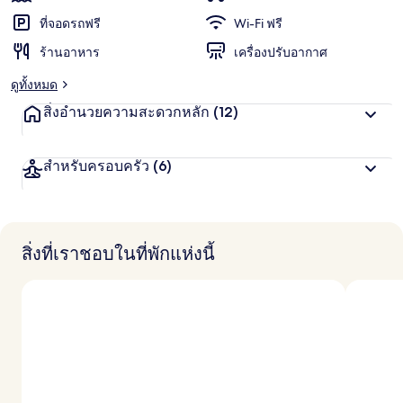
ชื่น
น
น
ที่จอดรถฟรี
Wi-Fi ฟรี
ชอบ
สู
ร้านอาหาร
เครื่องปรับอากาศ
ง
สุ
ดูทั้งหมด
ด
จ
สิ่งอำนวยความสะดวกหลัก
(12)
า
ก
นั
สำหรับครอบครัว
(6)
ก
เ
ดิ
น
ท
า
สิ่งที่เราชอบในที่พักแห่งนี้
ง