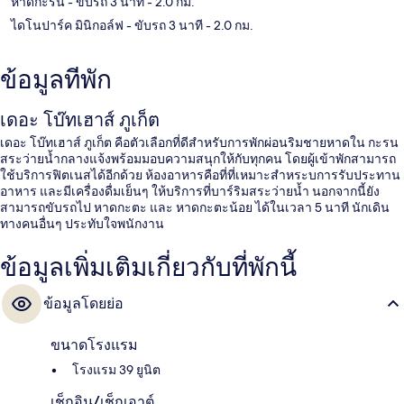
หาดกะรน
- ขับรถ 3 นาที
- 2.0 กม.
ไดโนปาร์ค มินิกอล์ฟ
- ขับรถ 3 นาที
- 2.0 กม.
ข้อมูลที่พัก
เดอะ โบ๊ทเฮาส์ ภูเก็ต
เดอะ โบ๊ทเฮาส์ ภูเก็ต คือตัวเลือกที่ดีสำหรับการพักผ่อนริมชายหาดใน กะรน
สระว่ายน้ำกลางแจ้งพร้อมมอบความสนุกให้กับทุกคน โดยผู้เข้าพักสามารถ
ใช้บริการฟิตเนสได้อีกด้วย ห้องอาหารคือที่ที่เหมาะสำหระบการรับประทาน
อาหาร และมีเครื่องดื่มเย็นๆ ให้บริการที่บาร์ริมสระว่ายน้ำ นอกจากนี้ยัง
สามารถขับรถไป หาดกะตะ และ หาดกะตะน้อย ได้ในเวลา 5 นาที นักเดิน
ทางคนอื่นๆ ประทับใจพนักงาน
ข้อมูลเพิ่มเติมเกี่ยวกับที่พักนี้
ข้อมูลโดยย่อ
ขนาดโรงแรม
โรงแรม 39 ยูนิต
เช็กอิน/เช็กเอาต์