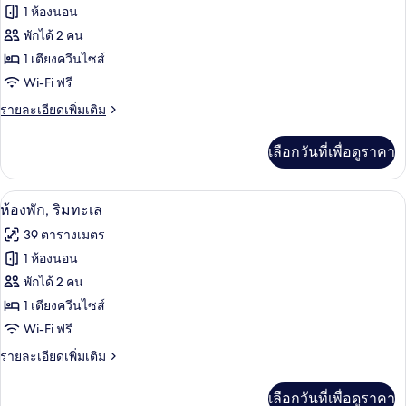
ของ
1 ห้องนอน
ห้อง
พักได้ 2 คน
1 เตียงควีนไซส์
ดี
Wi-Fi ฟรี
ลัก
ราย
รายละเอียดเพิ่มเติม
ซ์,
ละเอียด
วิว
เพิ่ม
เลือกวันที่เพื่อดูราคา
เติม
ทะเล
เกี่ยว
กับ
ห้องพัก, ริมทะเล | ตู้นิรภัยในห้องพัก, ผ
เปิด
3
ห้อง
ห้องพัก, ริมทะเล
ดี
ภาพถ่าย
39 ตารางเมตร
ลัก
ทั้งหมด
ซ์,
1 ห้องนอน
วิว
ของ
พักได้ 2 คน
ทะเล
ห้อง
1 เตียงควีนไซส์
Wi-Fi ฟรี
พัก,
ราย
รายละเอียดเพิ่มเติม
ริม
ละเอียด
ทะเล
เพิ่ม
เลือกวันที่เพื่อดูราคา
เติม