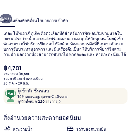
ส์
่อน
ถัดไป
น้า
48+
ภาพรวม
ห้องพัก
ที่ตั้ง
นโยบายการเข้าพัก
ภูเก็ต
เดอะ โบ๊ทเฮาส์ ภูเก็ต คือตัวเลือกที่ดีสำหรับการพักผ่อนริมชายหาดใน
กะรน สระว่ายน้ำกลางแจ้งพร้อมมอบความสนุกให้กับทุกคน โดยผู้เข้า
พักสามารถใช้บริการฟิตเนสได้อีกด้วย ห้องอาหารคือที่ที่เหมาะสำหระ
บการรับประทานอาหาร และมีเครื่องดื่มเย็นๆ ให้บริการที่บาร์ริมสระ
ว่ายน้ำ นอกจากนี้ยังสามารถขับรถไป หาดกะตะ และ หาดกะตะน้อย ได้
ในเวลา 5 นาที นักเดินทางคนอื่นๆ ประทับใจพนักงาน
ราคา
฿4,701
ปัจจุบัน
ราคารวม ฿5,580
฿4,701
รวมภาษีและค่าธรรมเนียม
บริเวณภายนอก
28 ส.ค. - 29 ส.ค.
รีวิว
9.6
ผู้เข้าพักชื่นชอบ
ไ
จาก
ได้รับคะแนนสูงสุดจากนักเดินทาง
ด้
ดูรีวิวทั้งหมด 220 รายการ
10,
รั
ผู้
บ
สิ่งอำนวยความสะดวกยอดนิยม
ค
เข้า
ะ
พัก
แ
สระว่ายน้ำ
รถรับส่งสนามบิน