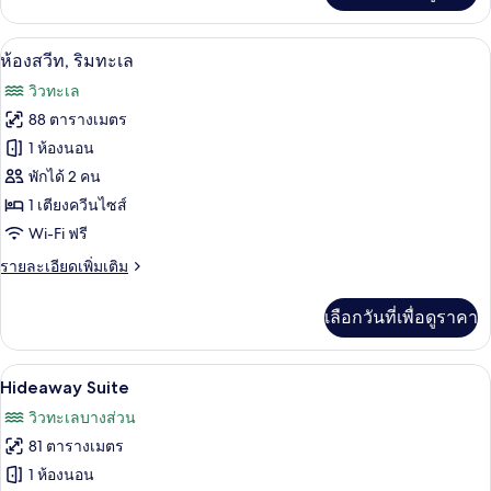
เกี่ยว
กับ
ห้องสวีท, ริมทะเล | ตู้นิรภัยในห้องพัก, 
เปิด
2
ห้อง
ห้องสวีท, ริมทะเล
พัก,
ภาพถ่าย
วิวทะเล
ริม
ทั้งหมด
ทะเล
88 ตารางเมตร
ของ
1 ห้องนอน
ห้อง
พักได้ 2 คน
1 เตียงควีนไซส์
สวีท,
Wi-Fi ฟรี
ริม
ราย
รายละเอียดเพิ่มเติม
ทะเล
ละเอียด
เพิ่ม
เลือกวันที่เพื่อดูราคา
เติม
เกี่ยว
กับ
Hideaway Suite | ตู้นิรภัยในห้
เปิด
4
ห้อง
Hideaway Suite
สวี
ภาพถ่าย
วิวทะเลบางส่วน
ท,
ทั้งหมด
ริม
81 ตารางเมตร
ทะเล
ของ
1 ห้องนอน