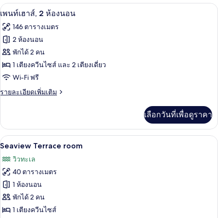
กับ
เพนท์เฮาส์, 2 ห้องนอน | ตู้นิรภัยในห้องพ
เปิด
3
ห้อง
เพนท์เฮาส์, 2 ห้องนอน
จู
ภาพถ่าย
146 ตารางเมตร
เนียร์
ทั้งหมด
สวี
2 ห้องนอน
ท
ของ
พักได้ 2 คน
เพ
1 เตียงควีนไซส์ และ 2 เตียงเดี่ยว
Wi-Fi ฟรี
นท์
ราย
รายละเอียดเพิ่มเติม
เฮา
ละเอียด
ส์,
เพิ่ม
เลือกวันที่เพื่อดูราคา
เติม
2
เกี่ยว
ห้อง
กับ
Seaview Terrace room | ตู้นิรภัยในห้องพ
เปิด
5
เพ
Seaview Terrace room
นอน
นท์
ภาพถ่าย
วิวทะเล
เฮา
ทั้งหมด
ส์,
40 ตารางเมตร
2
ของ
1 ห้องนอน
ห้อง
Seaview
นอน
พักได้ 2 คน
Terrace
1 เตียงควีนไซส์