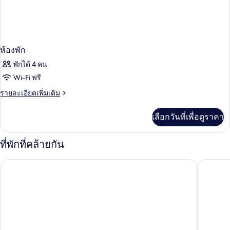
ห้องพัก
พักได้ 4 คน
Wi-Fi ฟรี
ราย
รายละเอียดเพิ่มเติม
ละเอียด
เพิ่ม
เลือกวันที่เพื่อดูราคา
เติม
เกี่ยว
กับ
ที่พักที่คล้ายกัน
ห้อง
พัก
กะตะธานี ภูเก็ต บีช รีสอร์ท
แกรนด์ ก