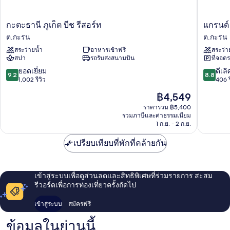
กะ
แก
กะตะธานี ภูเก็ต บีช รีสอร์ท
แกรนด์
ตะ
รนด์
ต.กะรน
ต.กะรน
ธานี
กะตะ
สระว่ายน้ำ
อาหารเช้าฟรี
สระว่า
ภูเก็ต
วี
สปา
รถรับส่งสนามบิน
ที่จอด
บีช
ไอพี
รีสอร์ท
-
9.2
8.8
ยอดเยี่ยม
ดีเลิ
9.2
8.8
ต.กะรน
หาด
จาก
จาก
1,002 รีวิว
406 ร
กะตะ
10,
10,
ราคา
฿4,549
ต.กะรน
ยอด
ดี
ปัจจุบัน
เยี่ยม,
เลิศ,
ราคารวม ฿5,400
คือ
รวมภาษีและค่าธรรมเนียม
1,002
406
฿4,549
1 ก.ย. - 2 ก.ย.
รีวิว
รีวิว
เปรียบเทียบที่พักที่คล้ายกัน
เข้าสู่ระบบเพื่อดูส่วนลดและสิทธิพิเศษที่ร่วมรายการ สะสม
รีวอร์ดเพื่อการท่องเที่ยวครั้งถัดไป
เข้าสู่ระบบ
สมัครฟรี
ข้อมูลในย่านนี้