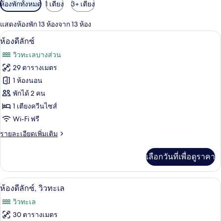
ตัว
ห้องพักทั้งหมด
1 เตียง
3+ เตียง
กรอง
แสดงห้องพัก 13 ห้องจาก 13 ห้อง
ที่
ห้องดีลักซ์ | ตู้นิรภัยในห้องพัก, ผ้าม่าน
เปิด
มี
3
ห้องดีลักซ์
ให้
ภาพถ่าย
วิวทะเลบางส่วน
สำหรับ
ทั้งหมด
29 ตารางเมตร
ห้อง
ของ
1 ห้องนอน
พัก
ห้อง
พักได้ 2 คน
1 เตียงควีนไซส์
ดี
Wi-Fi ฟรี
ลัก
ราย
รายละเอียดเพิ่มเติม
ซ์
ละเอียด
เพิ่ม
เลือกวันที่เพื่อดูราคา
เติม
เกี่ยว
กับ
ห้องดีลักซ์, วิวทะเล | ตู้นิรภัยในห้องพัก
เปิด
3
ห้อง
ห้องดีลักซ์, วิวทะเล
ดี
ภาพถ่าย
วิวทะเล
ลัก
ทั้งหมด
ซ์
30 ตารางเมตร