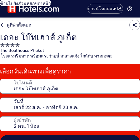
ข้ามไปยังส่วนหลักของหน้า
ดาวน์โหลดแอป
ดูที่พักทั้งหมด
เดอะ โบ๊ทเฮาส์ ภูเก็ต
ที่พัก
The Boathouse Phuket
4.0
โรงแรมริมหาด พร้อมสระว่ายน้ำกลางแจ้ง ใกล้กับ หาดกะตะ
ดาว
เลือกวันเดินทางเพื่อดูราคา
ไปไหนดี
วันที่
ผู้เข้าพัก