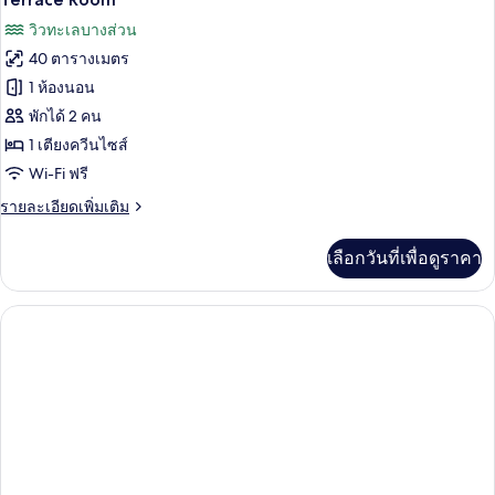
Suite
ภาพถ่าย
วิวทะเลบางส่วน
ทั้งหมด
40 ตารางเมตร
ของ
1 ห้องนอน
Terrace
พักได้ 2 คน
Room
1 เตียงควีนไซส์
Wi-Fi ฟรี
ราย
รายละเอียดเพิ่มเติม
ละเอียด
เพิ่ม
เลือกวันที่เพื่อดูราคา
เติม
เกี่ยว
กับ
Terrace
Room