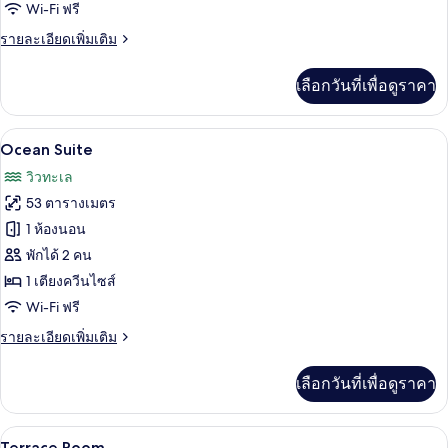
room
Wi-Fi ฟรี
ราย
รายละเอียดเพิ่มเติม
ละเอียด
เพิ่ม
เลือกวันที่เพื่อดูราคา
เติม
เกี่ยว
กับ
Ocean Suite | ตู้นิรภัยในห้องพัก, ผ้าม่า
เปิด
7
Seaview
Ocean Suite
Terrace
ภาพถ่าย
วิวทะเล
room
ทั้งหมด
53 ตารางเมตร
ของ
1 ห้องนอน
Ocean
พักได้ 2 คน
Suite
1 เตียงควีนไซส์
Wi-Fi ฟรี
ราย
รายละเอียดเพิ่มเติม
ละเอียด
เพิ่ม
เลือกวันที่เพื่อดูราคา
เติม
เกี่ยว
กับ
Terrace Room | ตู้นิรภัยในห้องพัก, ผ้าม
เปิด
4
Ocean
Terrace Room