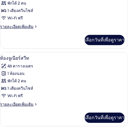
Hideaway
พักได้ 2 คน
Suite
1 เตียงควีนไซส์
Wi-Fi ฟรี
ราย
รายละเอียดเพิ่มเติม
ละเอียด
เพิ่ม
เลือกวันที่เพื่อดูราคา
เติม
เกี่ยว
กับ
ห้องจูเนียร์สวีท | ตู้นิรภัยในห้องพัก, ผ้
เปิด
4
Hideaway
ห้องจูเนียร์สวีท
Suite
ภาพถ่าย
46 ตารางเมตร
ทั้งหมด
1 ห้องนอน
ของ
พักได้ 2 คน
ห้อง
1 เตียงควีนไซส์
Wi-Fi ฟรี
จู
ราย
รายละเอียดเพิ่มเติม
เนียร์
ละเอียด
สวีท
เพิ่ม
เลือกวันที่เพื่อดูราคา
เติม
เกี่ยว