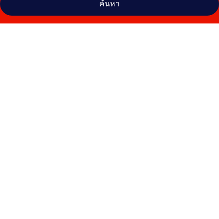
ค้นหา
คลัง
ภาพ
เดอะ
โบ๊ท
เฮา