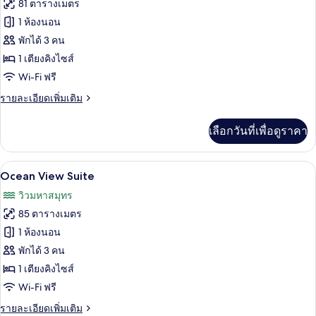
ทั้งหมด
ซ์,
81 ตารางเมตร
วิว
ของ
1 ห้องนอน
ทะเล
Grand
พักได้ 3 คน
Ocean
1 เตียงคิงไซส์
View
Wi-Fi ฟรี
Room
ราย
รายละเอียดเพิ่มเติม
ละเอียด
เพิ่ม
เลือกวันที่เพื่อดูราคา
เติม
เกี่ยว
กับ
Ocean View Suite | เครื่องน
เปิด
7
Grand
Ocean View Suite
Ocean
ภาพถ่าย
วิวมหาสมุทร
View
ทั้งหมด
Room
85 ตารางเมตร
ของ
1 ห้องนอน
Ocean
พักได้ 3 คน
View
1 เตียงคิงไซส์
Suite
Wi-Fi ฟรี
ราย
รายละเอียดเพิ่มเติม