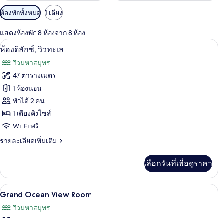
ตัว
ห้องพักทั้งหมด
1 เตียง
กรอง
แสดงห้องพัก 8 ห้องจาก 8 ห้อง
ที่
ห้องดีลักซ์, วิวทะเล | เครื่องนอนระดับพร
เปิด
มี
5
ห้องดีลักซ์, วิวทะเล
ให้
ภาพถ่าย
วิวมหาสมุทร
สำหรับ
ทั้งหมด
47 ตารางเมตร
ห้อง
ของ
1 ห้องนอน
พัก
ห้อง
พักได้ 2 คน
1 เตียงคิงไซส์
ดี
Wi-Fi ฟรี
ลัก
ราย
รายละเอียดเพิ่มเติม
ซ์,
ละเอียด
วิว
เพิ่ม
เลือกวันที่เพื่อดูราคา
เติม
ทะเล
เกี่ยว
กับ
Grand Ocean View Room | เครื่องนอนระด
เปิด
7
ห้อง
Grand Ocean View Room
ดี
ภาพถ่าย
วิวมหาสมุทร
ลัก