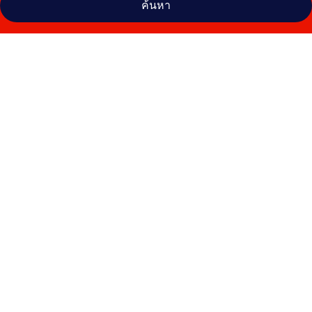
ค้นหา
คลัง
ภาพ
เดอะ
ใน
หาน