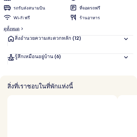
ชื่น
น
น
รถรับส่งสนามบิน
ที่จอดรถฟรี
ชอบ
สู
Wi-Fi ฟรี
ร้านอาหาร
ง
สุ
ดูทั้งหมด
ด
จ
สิ่งอำนวยความสะดวกหลัก
(12)
า
ก
นั
รู้สึกเหมือนอยู่บ้าน
(6)
ก
เ
ดิ
น
ท
า
สิ่งที่เราชอบในที่พักแห่งนี้
ง