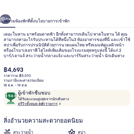
่อน
ถัดไป
น้า
71+
ภาพรวม
ห้องพัก
ที่ตั้ง
นโยบายการเข้าพัก
เดอะในหาน มาพร้อมดาดฟ้า อีกทั้งสามารถเดินไป หาดในหาน ได้ คุณ
สามารถหาอะไรรับประทานได้ที่หนึ่งใน3 ห้องอาหารของที่นี่ และเข้าใช้
สปาเพื่อรับการปรนนิบัติด้วยการนวดแผนไทย ทรีทเมนท์ดูแลผิวหน้า
หรืออโรมาเธอราพี ไฮไลท์เพิ่มเติมของโรงแรมสุดหรูแห่งนี้ ได้แก่ 2
บาร์/เลานจ์ สระว่ายน้ำกลางแจ้ง และบาร์ริมสระว่ายน้ำ นักเดินทาง
ล้วนแล้วแต่ประทับใจพนักงานและสภาพที่พัก
ราคา
฿4,693
ปัจจุบัน
ราคารวม ฿5,570
฿4,693
รวมภาษีและค่าธรรมเนียม
2 บาร์/เลานจ์, บาร์บนดาดฟ้า, บาร์ค็อกเ
18 ส.ค. - 19 ส.ค.
รีวิว
9.6
ผู้เข้าพักชื่นชอบ
ไ
จาก
ได้รับคะแนนสูงสุดจากนักเดินทาง
ด้
ดูรีวิวทั้งหมด 681 รายการ
10,
รั
ผู้
บ
สิ่งอำนวยความสะดวกยอดนิยม
ค
เข้า
ะ
พัก
แ
สระว่ายน้ำ
สปา