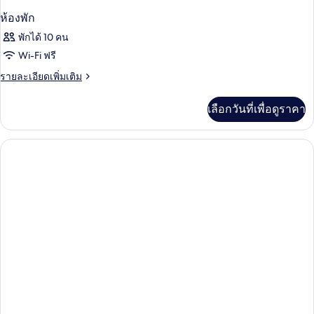
ห้องพัก
พักได้ 10 คน
Wi-Fi ฟรี
ราย
รายละเอียดเพิ่มเติม
ละเอียด
เพิ่ม
เลือกวันที่เพื่อดูราคา
เติม
เกี่ยว
กับ
ห้อง
พัก