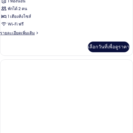
ของ
1 ห้องนอน
Mountain
พักได้ 2 คน
View
1 เตียงคิงไซส์
Room
Wi-Fi ฟรี
ราย
รายละเอียดเพิ่มเติม
ละเอียด
เพิ่ม
เลือกวันที่เพื่อดูราคา
เติม
เกี่ยว
กับ
Mountain
View
Room