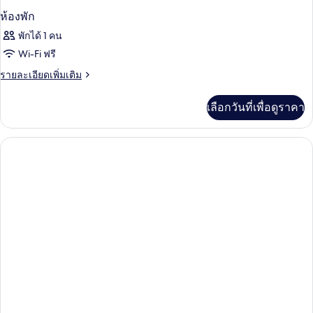
ห้องพัก
พักได้ 1 คน
Wi-Fi ฟรี
ราย
รายละเอียดเพิ่มเติม
ละเอียด
เพิ่ม
เลือกวันที่เพื่อดูราคา
เติม
เกี่ยว
กับ
ห้อง
พัก