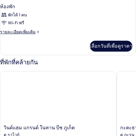
ห้องพัก
พักได้ 1 คน
Wi-Fi ฟรี
ราย
รายละเอียดเพิ่มเติม
ละเอียด
เพิ่ม
เลือกวันที่เพื่อดูราคา
เติม
เกี่ยว
กับ
ที่พักที่คล้ายกัน
ห้อง
พัก
วินด์แฮม แกรนด์ ในหาน บีช ภูเก็ต
กะตะธานี 
วิน
กะ
วินด์แฮม แกรนด์ ในหาน บีช ภูเก็ต
กะตะธาน
ด์
ตะ
ต.ราไวย์
ต.กะรน