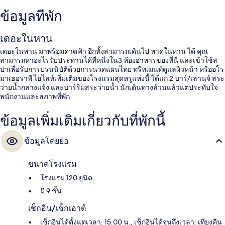
ข้อมูลที่พัก
เดอะในหาน
เดอะในหาน มาพร้อมดาดฟ้า อีกทั้งสามารถเดินไป หาดในหาน ได้ คุณ
สามารถหาอะไรรับประทานได้ที่หนึ่งใน3 ห้องอาหารของที่นี่ และเข้าใช้ส
ปาเพื่อรับการปรนนิบัติด้วยการนวดแผนไทย ทรีทเมนท์ดูแลผิวหน้า หรืออโร
มาเธอราพี ไฮไลท์เพิ่มเติมของโรงแรมสุดหรูแห่งนี้ ได้แก่ 2 บาร์/เลานจ์ สระ
ว่ายน้ำกลางแจ้ง และบาร์ริมสระว่ายน้ำ นักเดินทางล้วนแล้วแต่ประทับใจ
พนักงานและสภาพที่พัก
ข้อมูลเพิ่มเติมเกี่ยวกับที่พักนี้
ข้อมูลโดยย่อ
ขนาดโรงแรม
โรงแรม 120 ยูนิต
มี 9 ชั้น
เช็กอิน/เช็กเอาต์
เช็กอินได้ตั้งแต่เวลา: 15:00 น., เช็กอินได้จนถึงเวลา: เที่ยงคืน