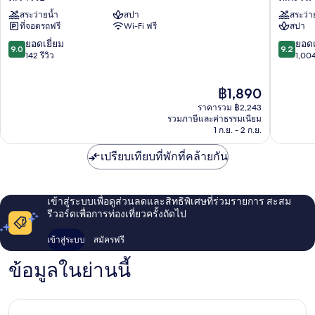
แฮม
ธานี
สระว่ายน้ำ
สปา
สระว่า
แก
ภูเก็ต
ที่จอดรถฟรี
Wi-Fi ฟรี
สปา
รนด์
บีช
ใน
รีสอร์ท
9.0
9.2
ยอดเยี่ยม
ยอดเ
9.0
9.2
หาน
ต.กะรน
จาก
จาก
142 รีวิว
1,004
บีช
10,
10,
ภูเก็ต
ยอด
ยอด
ราคา
฿1,890
ต.รา
เยี่ยม,
เยี่ยม,
ปัจจุบัน
ไวย์
142
1,004
ราคารวม ฿2,243
คือ
รีวิว
รีวิว
รวมภาษีและค่าธรรมเนียม
฿1,890
1 ก.ย. - 2 ก.ย.
เปรียบเทียบที่พักที่คล้ายกัน
เข้าสู่ระบบเพื่อดูส่วนลดและสิทธิพิเศษที่ร่วมรายการ สะสม
รีวอร์ดเพื่อการท่องเที่ยวครั้งถัดไป
เข้าสู่ระบบ
สมัครฟรี
ข้อมูลในย่านนี้