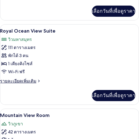
ละเอียด
เพิ่ม
เลือกวันที่เพื่อดูราคา
เติม
เกี่ยว
กับ
Royal Ocean View Suite | เครื่องนอนระด
เปิด
7
Ocean
Royal Ocean View Suite
View
ภาพถ่าย
วิวมหาสมุทร
Suite
ทั้งหมด
111 ตารางเมตร
ของ
พักได้ 3 คน
Royal
1 เตียงคิงไซส์
Ocean
Wi-Fi ฟรี
View
ราย
รายละเอียดเพิ่มเติม
Suite
ละเอียด
เพิ่ม
เลือกวันที่เพื่อดูราคา
เติม
เกี่ยว
กับ
Mountain View Room | เครื่องนอนระดับพ
เปิด
5
Royal
Mountain View Room
Ocean
ภาพถ่าย
วิวภูเขา
View
ทั้งหมด
Suite
42 ตารางเมตร