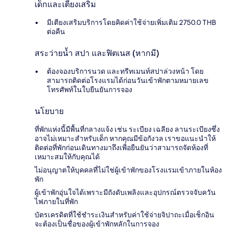
เด็กและเตียงเสริม
มีเตียงเสริมบริการโดยคิดค่าใช้จ่ายเพิ่มเติม 2750.0 THB
ต่อคืน
สระว่ายน้ำ สปา และฟิตเนส (หากมี)
ต้องจองบริการนวด และทรีทเมนท์สปาล่วงหน้า โดย
สามารถติดต่อโรงแรมได้ก่อนวันเข้าพักตามหมายเลข
โทรศัพท์ในใบยืนยันการจอง
นโยบาย
ที่พักแห่งนี้มีพื้นที่กลางแจ้ง เช่น ระเบียง เฉลียง ลานระเบียงซึ่ง
อาจไม่เหมาะสำหรับเด็ก หากคุณมีข้อกังวล เราขอแนะนำให้
ติดต่อที่พักก่อนเดินทางมาถึงเพื่อยืนยันว่าสามารถจัดห้องที่
เหมาะสมให้กับคุณได้
ไม่อนุญาตให้บุคคลที่ไม่ใช่ผู้เข้าพักของโรงแรมเข้าภายในห้อง
พัก
ผู้เข้าพักอุ่นใจได้เพราะมีถังดับเพลิงและอุปกรณ์ตรวจจับควัน
ไฟภายในที่พัก
บัตรเครดิตที่ใช้ชำระเงินสำหรับค่าใช้จ่ายจิปาถะเมื่อเช็กอิน
จะต้องเป็นชื่อของผู้เข้าพักหลักในการจอง