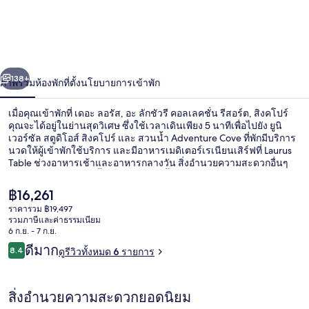
ล
อรัส,
อะ
่อน
ถัดไป
น้า
138+
ภาพรวม
ห้องพัก
ที่ตั้ง
นโยบายการเข้าพัก
ลัก
ชัว
เมื่อคุณเข้าพักที่ เดอะ ลอรัส, อะ ลักชัวรี คอลเลคชั่น รีสอร์ต, สิงคโปร์
คุณจะได้อยู่ในย่านสุดวิเศษ ซึ่งใช้เวลาเดินเพียง 5 นาทีเพื่อไปยัง ยูนิ
รี
เวอร์ซัล สตูดิโอส์ สิงคโปร์ และ สวนน้ำ Adventure Cove ที่พักมีบริการ
นวดให้ผู้เข้าพักใช้บริการ และมีอาหารเมดิเตอร์เรเนียนเสิร์ฟที่ Laurus
Table ช่วงอาหารเช้าและอาหารกลางวัน สิ่งอำนวยความสะดวกอื่นๆ
คอลเล
ในโรงแรมสุดหรูแห่งนี้ ได้แก่ สระว่ายน้ำกลางแจ้ง บาร์/เลานจ์ และ
ฟิตเนส 24 ชม. นักเดินทางคนอื่นๆ ประทับใจพนักงาน ใกล้ขนส่ง
คชั่น
ราคา
฿16,261
สาธารณะ: เดิน 6 นาทีถึง สถานีวิวรีสอร์ทส์เวิลด์ และ 7 นาทีถึง สถานี
ปัจจุบัน
ราคารวม ฿19,497
อิมบิอะ
฿16,261
รี
รวมภาษีและค่าธรรมเนียม
สระว่ายน้ำกลางแจ้ง
6 ก.ย. - 7 ก.ย.
สอร์ต,
รีวิว
ดีมาก
8.4
ดูรีวิวทั้งหมด 6 รายการ
8.4 จาก 10
สิงคโปร์
สิ่งอำนวยความสะดวกยอดนิยม