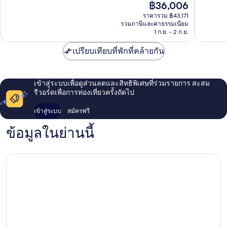
ราคา
฿36,006
เกาะ
เลิศ,
ที่
ปัจจุบัน
เซน
23
ติ,
ราคารวม ฿43,171
คือ
โตซา
รีวิว
1,000
รวมภาษีและค่าธรรมเนียม
฿36,006
1 ก.ย. - 2 ก.ย.
รีวิว
เปรียบเทียบที่พักที่คล้ายกัน
เข้าสู่ระบบเพื่อดูส่วนลดและสิทธิพิเศษที่ร่วมรายการ สะสม
รีวอร์ดเพื่อการท่องเที่ยวครั้งถัดไป
เข้าสู่ระบบ
สมัครฟรี
ข้อมูลในย่านนี้