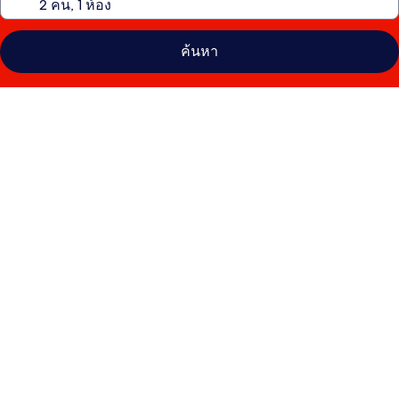
ค้นหา
คลัง
ภาพ
เดอะ