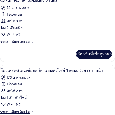
ห้องดีลักซ์สวีท, เตียงเดี่ยว 2 เตียง
ห้อง
ดี
ภาพถ่าย
72 ตารางเมตร
นอน
ลัก
ทั้งหมด
ซ์
1 ห้องนอน
สวี
ของ
พักได้ 3 คน
ท,
1
ห้อง
2 เตียงเดี่ยว
ห้อง
Wi-Fi ฟรี
ดี
นอน
ราย
รายละเอียดเพิ่มเติม
ลัก
ละเอียด
ซ์
เพิ่ม
เลือกวันที่เพื่อดูราคา
เติม
สวีท,
เกี่ยว
เตียง
กับ
ห้องเพรสซิเดนเชียลสวีท, เตียงคิงไซส์ 1 
เปิด
9
ห้อง
ห้องเพรสซิเดนเชียลสวีท, เตียงคิงไซส์ 1 เตียง, วิวสระว่ายน้ำ
เดี่ยว
ดี
ภาพถ่าย
172 ตารางเมตร
ลัก
2
ทั้งหมด
ซ์
1 ห้องนอน
เตียง
สวี
ของ
พักได้ 2 คน
ท,
เตียง
ห้อง
1 เตียงคิงไซส์
เดี่ยว
Wi-Fi ฟรี
เพรส
2
เตียง
ราย
รายละเอียดเพิ่มเติม
ซิ