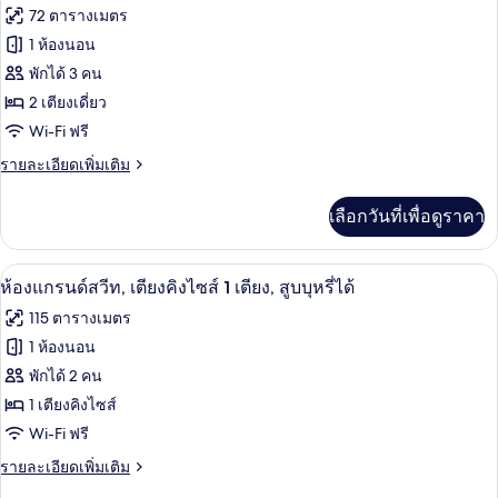
พรีเมียร์
ภาพถ่าย
72 ตารางเมตร
เตียง,
สวี
ทั้งหมด
ท,
1 ห้องนอน
วิว
เตียง
ของ
พักได้ 3 คน
คิง
สระ
ไซส์
ห้อง
2 เตียงเดี่ยว
ว่าย
1
Wi-Fi ฟรี
พรีเมียร์
เตียง,
น้ำ
วิว
ราย
รายละเอียดเพิ่มเติม
สวีท,
สระ
ละเอียด
เตียง
ว่าย
เพิ่ม
เลือกวันที่เพื่อดูราคา
น้ำ
เติม
เดี่ยว
เกี่ยว
2
กับ
ห้องแกรนด์สวีท, เตียงคิงไซส์ 1 เตียง, สู
เปิด
7
ห้อง
ห้องแกรนด์สวีท, เตียงคิงไซส์ 1 เตียง, สูบบุหรี่ได้
เตียง,
พรีเมียร์
ภาพถ่าย
115 ตารางเมตร
วิว
สวี
ทั้งหมด
ท,
1 ห้องนอน
สระ
เตียง
ของ
พักได้ 2 คน
เดี่ยว
ว่าย
2
ห้อง
1 เตียงคิงไซส์
น้ำ
เตียง,
Wi-Fi ฟรี
แก
วิว
สระ
ราย
รายละเอียดเพิ่มเติม
รนด์
ว่าย
ละเอียด