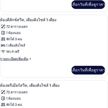
สวีท,
น้ำ
เพิ่ม
เลือกวันที่เพื่อดูราคา
เติม
เตียง
เกี่ยว
คิง
กับ
เครื่องนอนระดับพรีเมียม, เตียงพร้อมฟูกเ
เปิด
7
ห้อง
ห้องดีลักซ์สวีท, เตียงคิงไซส์ 1 เตียง
ไซส์
แก
ภาพถ่าย
72 ตารางเมตร
รนด์
1
ทั้งหมด
สวี
1 ห้องนอน
เตียง,
ท,
ของ
พักได้ 3 คน
เตียง
สูบ
คิง
ห้อง
1 เตียงคิงไซส์
บุหรี่
ไซส์
Wi-Fi ฟรี
ดี
1
ได้
เตียง,
ราย
รายละเอียดเพิ่มเติม
ลัก
สูบ
ละเอียด
ซ์
บุหรี่
เพิ่ม
เลือกวันที่เพื่อดูราคา
ได้
เติม
สวีท,
เกี่ยว
เตียง
กับ
ห้องพรีเมียร์สวีท, เตียงคิงไซส์ 1 เตียง 
เปิด
9
ห้อง
ห้องพรีเมียร์สวีท, เตียงคิงไซส์ 1 เตียง
คิง
ดี
ภาพถ่าย
72 ตารางเมตร
ลัก
ไซส์
ทั้งหมด
ซ์
1 ห้องนอน
1
สวี
ของ
พักได้ 3 คน
ท,
เตียง