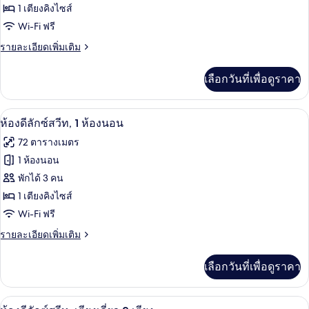
เตียง
ห้อง
1 เตียงคิงไซส์
คิง
Wi-Fi ฟรี
พรีเมียร์
ไซส์
1
ราย
รายละเอียดเพิ่มเติม
สวีท,
เตียง
ละเอียด
เตียง
เพิ่ม
เลือกวันที่เพื่อดูราคา
เติม
คิง
เกี่ยว
ไซส์
กับ
เครื่องนอนระดับพรีเมียม, เตียงพร้อมฟูกเ
เปิด
8
ห้อง
ห้องดีลักซ์สวีท, 1 ห้องนอน
1
พรีเมียร์
ภาพถ่าย
72 ตารางเมตร
เตียง
สวี
ทั้งหมด
ท,
1 ห้องนอน
เตียง
ของ
พักได้ 3 คน
คิง
ไซส์
ห้อง
1 เตียงคิงไซส์
1
Wi-Fi ฟรี
ดี
เตียง
ราย
รายละเอียดเพิ่มเติม
ลัก
ละเอียด
ซ์
เพิ่ม
เลือกวันที่เพื่อดูราคา
เติม
สวีท,
เกี่ยว
1
กับ
ทีวีจอพลาสมา 65 นิ้ว พร้อมช่องดิจิตอล
เปิด
8
ห้อง