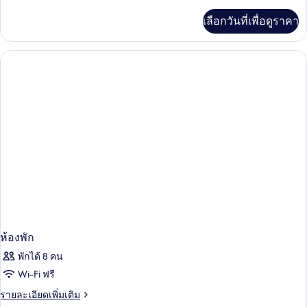
ละเอียด
เพิ่ม
เลือกวันที่เพื่อดูราคา
เติม
เกี่ยว
กับ
ห้อง
พัก
ห้องพัก
พักได้ 8 คน
Wi-Fi ฟรี
ราย
รายละเอียดเพิ่มเติม
ละเอียด