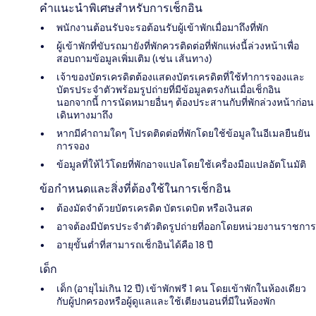
คำแนะนำพิเศษสำหรับการเช็กอิน
พนักงานต้อนรับจะรอต้อนรับผู้เข้าพักเมื่อมาถึงที่พัก
ผู้เข้าพักที่ขับรถมายังที่พักควรติดต่อที่พักแห่งนี้ล่วงหน้าเพื่อ
สอบถามข้อมูลเพิ่มเติม (เช่น เส้นทาง)
เจ้าของบัตรเครดิตต้องแสดงบัตรเครดิตที่ใช้ทำกา​รจองและ
บัตรประจำตัวพร้อมรูปถ่ายที่มีข้อมูลตรงกันเมื่อเช็กอิ​น
นอกจากนี้ การนัดหมายอื่นๆ ต้องประสานกับที่พักล่วงหน้าก่อน
เดินทางมาถึง
หากมีคำถามใดๆ โปรดติดต่อที่พักโดยใช้ข้อมูลในอีเมลยืนยัน
การจอง
ข้อมูลที่ให้ไว้โดยที่พักอาจแปลโดยใช้เครื่องมือแปลอัตโนมัติ
ข้อกำหนดและสิ่งที่ต้องใช้ในการเช็กอิน
ต้องมัดจำด้วยบัตรเครดิต บัตรเดบิต หรือเงินสด
อาจต้องมีบัตรประจำตัวติดรูปถ่ายที่ออกโดยหน่วยงานราชการ
อายุขั้นต่ำที่สามารถเช็กอินได้คือ 18 ปี
เด็ก
เด็ก (อายุไม่เกิน 12 ปี) เข้าพักฟรี 1 คน โดยเข้าพักในห้องเดียว
กับผู้ปกครองหรือผู้ดูแลและใช้เตียงนอนที่มีในห้องพัก