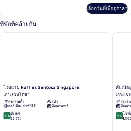
เพิ่ม
เลือกวันที่เพื่อดูราคา
เติม
เกี่ยว
กับ
ที่พักที่คล้ายกัน
ห้อง
พัก
โรงแรม Raffles Sentosa Singapore
ดับเบิลยู
โรงแรม
ดับเบิล
โรงแรม Raffles Sentosa Singapore
ดับเบิล
Raffles
ยู
เกาะเซนโตซา
เกาะเซ
Sentosa
สิงคโปร์
สระว่ายน้ำ
สปา
สระว่า
Singapore
-
สัตว์เลี้ยงเข้าพักได้
ที่จอดรถฟรี
ที่จอด
เกาะ
เซน
เซน
โตซา
8.6
9.4
ดีเลิศ
ไร้ที่
8.6
9.4
โตซา
โคฟ
จาก
จาก
23 รีวิว
1,000
(ปรับปรุ
10,
10,
ใหม่)
ดี
ไร้