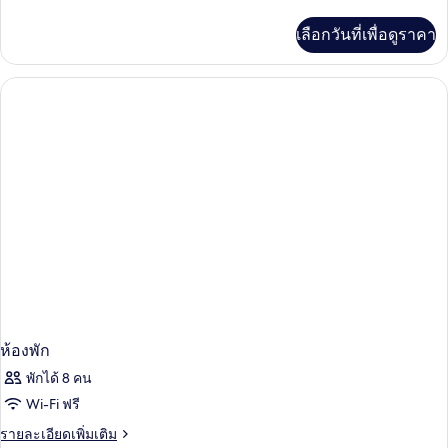
ละเอียด
เดน
เพิ่ม
เลือกวันที่เพื่อดูราคา
เติม
เชีย
เกี่ยว
ล
กับ
ห้อง
สวีท,
เพรส
ซิ
เตียง
เดน
คิง
เชีย
ล
ไซส์
สวี
1
ท,
เตียง
เตียง,
คิง
วิว
ไซส์
1
สระ
เตียง,
วิว
ว่าย
สระ
ห้องพัก
น้ำ
ว่าย
พักได้ 8 คน
น้ำ
Wi-Fi ฟรี
ราย
รายละเอียดเพิ่มเติม