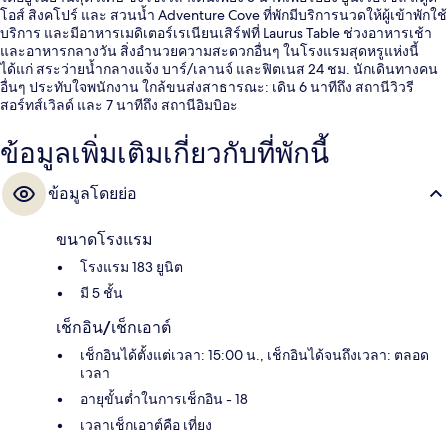
โอส์ สิงคโปร์ และ สวนน้ำ Adventure Cove ที่พักมีบริการนวดให้ผู้เข้าพักใช้
บริการ และมีอาหารเมดิเตอร์เรเนียนเสิร์ฟที่ Laurus Table ช่วงอาหารเช้า
และอาหารกลางวัน สิ่งอำนวยความสะดวกอื่นๆ ในโรงแรมสุดหรูแห่งนี้
ได้แก่ สระว่ายน้ำกลางแจ้ง บาร์/เลานจ์ และฟิตเนส 24 ชม. นักเดินทางคน
อื่นๆ ประทับใจพนักงาน ใกล้ขนส่งสาธารณะ: เดิน 6 นาทีถึง สถานีวิวรี
สอร์ทส์เวิลด์ และ 7 นาทีถึง สถานีอิมบิอะ
ข้อมูลเพิ่มเติมเกี่ยวกับที่พักนี้
ข้อมูลโดยย่อ
ขนาดโรงแรม
โรงแรม 183 ยูนิต
มี 5 ชั้น
เช็กอิน/เช็กเอาต์
เช็กอินได้ตั้งแต่เวลา: 15:00 น., เช็กอินได้จนถึงเวลา: ตลอด
เวลา
อายุขั้นต่ำในการเช็กอิน - 18
เวลาเช็กเอาต์คือ เที่ยง