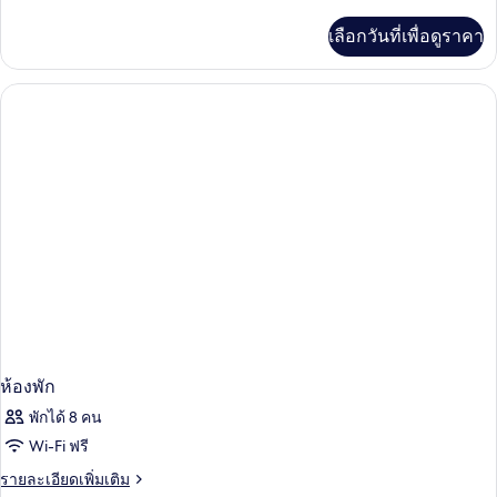
ละเอียด
เพิ่ม
เลือกวันที่เพื่อดูราคา
เติม
เกี่ยว
กับ
ห้อง
พัก
ห้องพัก
พักได้ 8 คน
Wi-Fi ฟรี
ราย
รายละเอียดเพิ่มเติม