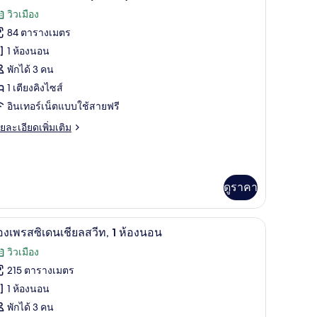
าพถ่าย
วิวเมือง
้งหมด
84 ตารางเมตร
ียง
อง
1 ห้องนอน
ส์
อง
พักได้ 3 คน
1 เตียงคิงไซส์
ีท,
ียง
อินเทอร์เน็ตแบบใช้สายฟรี
อง
ย
ยละเอียดเพิ่มเติม
เอียด
อน
่ม
ิม
Urban)
่ยว
ดูราคา
อง
นวมขนเป็ด, เตียงพร้อมฟูกเสริมที่นอน, มินิบาร์, ตู้นิรภัยในห้องพัก
ห้องเพรสซิเดนเชียลสวีท, 1 ห้องนอน | ห้องนั่งเล่น
ิด
26
องเพรสซิเดนเชียลสวีท, 1 ห้องนอน
าพถ่าย
วิวเมือง
อง
้งหมด
อน
215 ตารางเมตร
rban)
อง
1 ห้องนอน
อง
พักได้ 3 คน