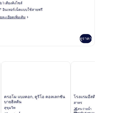
1 เตียงคิงไซส์
พรส
อินเทอร์เน็ตแบบใช้สายฟรี
ย
ยละเอียดเพิ่มเติม
ดน
เอียด
ีย
่ม
ิม
่ยว
ดูราคา
ีท,
อง
รส
อง
น
อน
ีย
ครอโม แบงคอก, คูริโอ คอลเลกชัน บายฮิลตัน
โรงแรมอีสติน แกรนด์ 
อง
อน
ค
โรงแรม
ครอโม แบงคอก, คูริโอ คอลเลกชัน
โรงแรมอีสติน แกรนด์
รอโม
อี
บายฮิลตัน
สาทร
แบง
สติน
สุขุมวิท
สระว่ายน้ำ
คอก,
แก
รถรับส่งสนามบิน