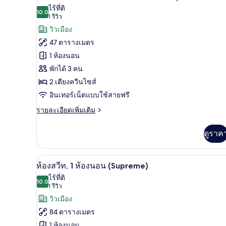
สแตนดาร์ด,
ภาพถ่าย
ไร้ที่ติ
เตียง
10.0
10.0 จาก 10
(1
1 รีวิว
ทั้งหมด
คิง
รีวิว)
วิวเมือง
ไซส์
ของ
1
47 ตารางเมตร
เตียง
ห้อง
1 ห้องนอน
พรีเมียร์,
พักได้ 3 คน
เตียง
2 เตียงควีนไซส์
ควีน
อินเทอร์เน็ตแบบใช้สายฟรี
ไซส์
ราย
รายละเอียดเพิ่มเติม
ละเอียด
2
เพิ่ม
ดูราค
เตียง,
เติม
เกี่ยว
ห้อง
กับ
ห้องสวีท, 1 ห้องนอน (Supreme) | 
เปิด
มุม
12
ห้อง
ห้องสวีท, 1 ห้องนอน (Supreme)
พรีเมียร์,
ภาพถ่าย
ไร้ที่ติ
เตียง
10.0
10.0 จาก 10
(1
1 รีวิว
ทั้งหมด
ควีน
รีวิว)
วิวเมือง
ไซส์
ของ
2
84 ตารางเมตร
เตียง,
ห้อง
1 ห้องนอน