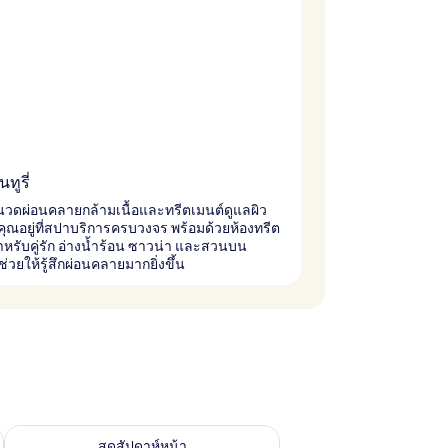
ทูรี่
นวดผ่อนคลายกล้ามเนื้อและทรีตเมนต์ดูแลผิว
ุณอยู่ที่สปาบริการครบวงจร พร้อมด้วยห้องทรีต
หรับคู่รัก อ่างน้ำร้อน ซาวน่า และสวนบน
่วยให้รู้สึกผ่อนคลายมากยิ่งขึ้น
้ ส.ค. 7 - ส.ค. 9
ตรวจสอบจำนวนห้องพักว่างในสุดสัปดาห์หน้า ส.ค. 14 - ส.ค. 16
สุดสัปดาห์หน้า