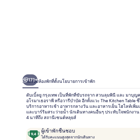
171+
ภาพรวม
ห้องพัก
ที่ตั้ง
นโยบายการเข้าพัก
ดับเบิ้ลยู กรุงเทพ เป็นที่พักที่ขับรถจาก สวนลุมพินี และ มาบ
อโรมาเธอราพี หรือวารีบำบัด อีกทั้งแวะ The Kitchen Table ซึ่
บริการอาหารเช้า อาหารกลางวัน และอาหารเย็น ไฮไลท์เพิ่มเติ
และบาร์ริมสระว่ายน้ำ นักเดินทางคนอื่นๆ ประทับใจพนักงาน ที
4 นาทีถึง สถานีเซนต์หลุยส์
รีวิว
9.4
ผู้เข้าพักชื่นชอบ
ไ
จาก
ได้รับคะแนนสูงสุดจากนักเดินทาง