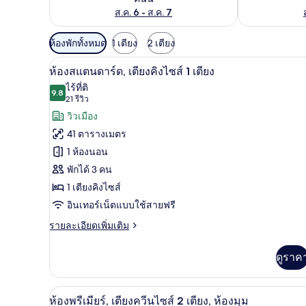
ส.ค. 6 - ส.ค. 7
ตัว
ห้องพักทั้งหมด
1 เตียง
2 เตียง
กรอง
ห้องสแตนดาร์ด, เตียงคิงไซส์ 1 เต
เปิด
8
ห้องสแตนดาร์ด, เตียงคิงไซส์ 1 เตียง
ที่
ภาพถ่าย
ไร้ที่ติ
มี
9.8
9.8 จาก 10
(21
21 รีวิว
ทั้งหมด
ให้
รีวิว)
วิวเมือง
ของ
สำหรับ
41 ตารางเมตร
ห้อง
ห้อง
1 ห้องนอน
พัก
สแตนดาร์ด,
พักได้ 3 คน
เตียง
1 เตียงคิงไซส์
คิง
อินเทอร์เน็ตแบบใช้สายฟรี
ไซส์
ราย
รายละเอียดเพิ่มเติม
ละเอียด
1
เพิ่ม
ดูราค
เตียง
เติม
เกี่ยว
กับ
ห้องพรีเมียร์, เตียงควีนไซส์ 2 เต
เปิด
7
ห้อง
ห้องพรีเมียร์, เตียงควีนไซส์ 2 เตียง, ห้องมุม