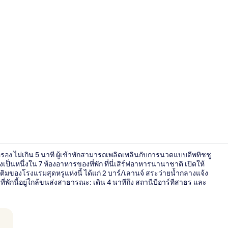
วิดีโอจากที่พั
ุญครอง ไม่เกิน 5 นาที ผู้เข้าพักสามารถเพลิดเพลินกับการนวดแบบดีพทิชชู
งเป็นหนึ่งใน 7 ห้องอาหารของที่พัก ที่นี่เสิร์ฟอาหารนานาชาติ เปิดให้
มของโรงแรมสุดหรูแห่งนี้ ได้แก่ 2 บาร์/เลานจ์ สระว่ายน้ำกลางแจ้ง
่พักนี้อยู่ใกล้ขนส่งสาธารณะ: เดิน 4 นาทีถึง สถานีบีอาร์ทีสาธร และ
7 ห้องอาหาร