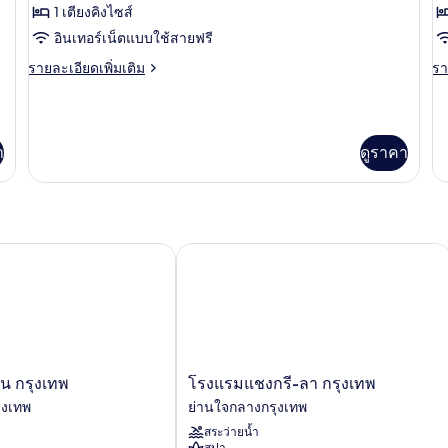
ห้อง
1 เตียงคิงไซส์
เพรส
เ
นอน
อินเทอร์เน็ตแบบใช้สายฟรี
ซิ
ซิ
ราย
รา
รายละเอียดเพิ่มเติม
รา
เดน
เ
ละเอียด
ละ
เชีย
เช
เพิ่ม
เพิ
เติม
เต
ล
ล
เกี่ยว
เกี
า
ดูราคา
กับ
กับ
สวีท,
สว
ห้อง
ห้
1
1
เพรส
เพ
ซิ
ซิ
ห้อง
ห้
เดน
เด
นอน
น
เชีย
เช
 กรุงเทพ
โรงแรมแชงกรี-ลา กรุงเทพ
ล
ล
สวี
สวี
ท,
ท,
1
1
ห้อง
ห้
นอน
น
โรงแรม
ยน กรุงเทพ
โรงแรมแชงกรี-ลา กรุงเทพ
แช
ุงเทพ
ย่านใจกลางกรุงเทพ
งกรี-
สระว่ายน้ำ
ลา
สปา