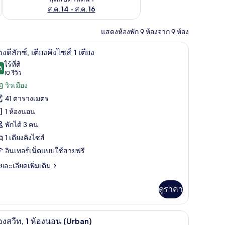
ส.ค. 14 - ส.ค. 16
แสดงห้องพัก 9 ห้องจาก 9 ห้อง
ผ้านวมขนเป็ด, เตียงพร้อมฟูกเสริมที่นอน, มินิบาร์, ตู้นิรภัยในห้องพัก
ห้องดีลักซ์, เตียงคิงไซส์ 1 เตียง | ผ้านวมขนเป็ด,
ิด
7
องดีลักซ์, เตียงคิงไซส์ 1 เตียง
าพถ่าย
ไร้ที่ติ
6
9.6 จาก 10
(10
10 รีวิว
้งหมด
รีวิว)
วิวเมือง
อง
41 ตารางเมตร
อง
1 ห้องนอน
พักได้ 3 คน
ก
1 เตียงคิงไซส์
,
อินเทอร์เน็ตแบบใช้สายฟรี
ียง
ย
ยละเอียดเพิ่มเติม
เอียด
ง
่ม
ดูราคา
ิม
ส์
่ยว
ก
ด, เตียงพร้อมฟูกเสริมที่นอน, มินิบาร์, ตู้นิรภัยในห้องพัก
ห้องสวีท, 1 ห้องนอน (Urban) | ผ้านวมขนเป็ด, เตีย
ิด
ียง
9
อง
องสวีท, 1 ห้องนอน (Urban)