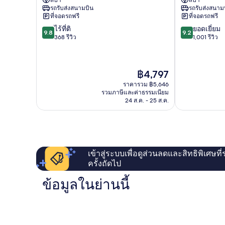
ยต์
ใจกลาง
รถรับส่งสนามบิน
รถรับส่งสนาม
ลุมพิ
กรุงเทพ
ที่จอดรถฟรี
ที่จอดรถฟรี
นี
9.8
9.2
ไร้ที่ติ
ยอดเยี่ยม
ถนน
9.8
9.2
จาก
จาก
368 รีวิว
1,001 รีวิว
ย่าน
10,
10,
ธุรกิจ
ไร้
ยอด
ใจกลาง
ที่
เยี่ยม,
กรุงเทพ
ราคา
฿4,797
ติ,
1,001
ปัจจุบัน
368
รีวิว
ราคารวม ฿5,646
คือ
รีวิว
รวมภาษีและค่าธรรมเนียม
฿4,797
24 ส.ค. - 25 ส.ค.
เข้าสู่ระบบเพื่อดูส่วนลดและสิทธิพิเศษที
ครั้งถัดไป
ข้อมูลในย่านนี้