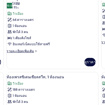
สแตนดาร์ด,
ดี
ภาพถ่าย
ภ
ไร้ที่ติ
เตียง
10.0
ลัก
10.0 จาก 10
(1
1 รีวิว
ทั้งหมด
ทั
ควีน
ซ์,
รีวิว)
วิวเมือง
ไซส์
เต
ของ
ข
2
คิง
64 ตารางเมตร
เตียง
ไซ
ห้อง
ห้
1 ห้องนอน
1
สตู
สว
เต
พักได้ 3 คน
1
ดิ
1 เตียงคิงไซส์
ห้
รา
รา
โอ
อินเทอร์เน็ตแบบใช้สายฟรี
ละ
น
สวีท,
เพิ
ราย
รายละเอียดเพิ่มเติม
เต
(
ละเอียด
1
เกี
เพิ่ม
า
ดูราคา
ห้อง
กับ
เติม
ห้
เกี่ยว
นอน
สวี
กับ
ผ้านวมขนเป็ด, เตียงพร้อมฟูกเสริมที่นอน, มินิบาร์, ตู้นิรภัยในห้องพัก
ห้องเพรสซิเดนเชียลสวีท, 1 ห้องนอน | ผ้า
เปิด
เป
ท,
15
ห้อง
ห้องเพรสซิเดนเชียลสวีท, 1 ห้องนอน
ห้
1
สตู
ภาพถ่าย
ภ
วิวเมือง
ห้
ดิ
ทั้งหมด
ทั
น
โอ
188 ตารางเมตร
(U
สวี
ของ
ข
1 ห้องนอน
ท,
1
ห้อง
พักได้ 3 คน
ห้