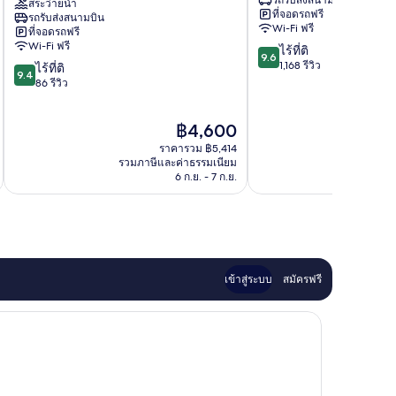
คู
สระว่ายน้ำ
รนด์
ที่จอดรถฟรี
รถรับส่งสนามบิน
ริโอ
สาทร
Wi-Fi ฟรี
ที่จอดรถฟรี
คอล
สาทร
Wi-Fi ฟรี
9.6
ไร้ที่ติ
เลก
9.6
จาก
1,168 รีวิว
9.4
ชัน
ไร้ที่ติ
9.4
10,
จาก
บาย
86 รีวิว
ไร้
10,
ฮิล
ที่
ไร้
ตัน
ราคา
฿4,600
ติ,
ที่
สุขุมวิท
ปัจจุบัน
1,168
ติ,
ราคารวม ฿5,414
คือ
รีวิว
86
รวมภาษีและค่าธรรมเนียม
รวมภาษ
฿4,600
6 ก.ย. - 7 ก.ย.
รีวิว
เข้าสู่ระบบ
สมัครฟรี