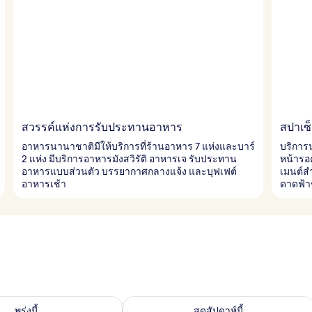
สวรรค์แห่งการรับประทานอาหาร
สปาเซ็น
อาหารนานาชาติมีให้บริการที่ร้านอาหาร 7 แห่งและบาร์
บริการ
2 แห่ง มีบริการอาหารมังสวิรัติ อาหารเจ รับประทาน
หน้ารอค
อาหารแบบส่วนตัว บรรยากาศกลางแจ้ง และบุฟเฟต์
เมนต์สำ
อาหารเช้า
ดาดฟ้าช
องพักว่างในพรุ่งนี้ ส.ค. 7 - ส.ค. 8
ตรวจสอบจำนวนห้องพักว่างในสุดสัปดาห์นี
พรุ่งนี้
สุดสัปดาห์นี้