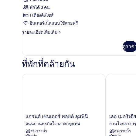
ห้อง
สวีท,
มุม
พักได้ 3 คน
1
1 เตียงคิงไซส์
ห้อง
อินเทอร์เน็ตแบบใช้สายฟรี
นอน
ราย
รายละเอียดเพิ่มเติม
(Supreme)
ละเอียด
เพิ่ม
ดูราค
เติม
เกี่ยว
กับ
ที่พักที่คล้ายกัน
ห้อง
สวี
ท,
แกรนด์ เซนเตอร์ พอยต์ ลุมพินี
เลอ เมอริเดียน
1
ห้อง
นอน
(Supreme)
แก
เลอ
แกรนด์ เซนเตอร์ พอยต์ ลุมพินี
เลอ เมอริเดี
รนด์
เมอริเดียน
ถนนย่านธุรกิจใจกลางกรุงเทพ
ย่านใจกลางกร
เซนเตอร์
กรุงเทพ
สระว่ายน้ำ
สระว่ายน้ำ
พอ
ย่าน
สปา
สปา