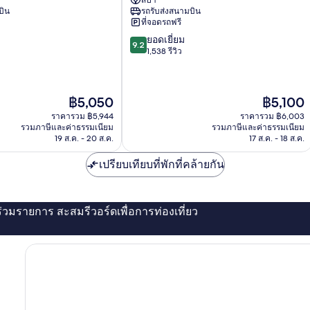
กรุงเทพ
บิน
รถรับส่งสนามบิน
ย่าน
ที่จอดรถฟรี
ใจกลาง
9.2
ยอดเยี่ยม
กรุงเทพ
9.2
จาก
1,538 รีวิว
10,
ยอด
เยี่ยม,
ราคา
ราคา
฿5,050
฿5,100
1,538
ปัจจุบัน
ปัจจุบัน
รีวิว
ราคารวม ฿5,944
ราคารวม ฿6,003
คือ
คือ
รวมภาษีและค่าธรรมเนียม
รวมภาษีและค่าธรรมเนียม
฿5,050
฿5,100
19 ส.ค. - 20 ส.ค.
17 ส.ค. - 18 ส.ค.
เปรียบเทียบที่พักที่คล้ายกัน
่ร่วมรายการ สะสมรีวอร์ดเพื่อการท่องเที่ยว