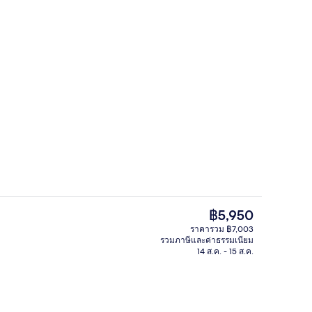
สระว่ายน้ำกลางแจ้ง, ร่มริมสระว่ายน้ำ, 
ก
ราคา
฿5,950
ปัจจุบัน
ราคารวม ฿7,003
฿5,950
รวมภาษีและค่าธรรมเนียม
, บริการอาหารเช้า อาหารกลางวัน อาหารเย็น และบรันช์
สถานที่จัดงานประชุม
14 ส.ค. - 15 ส.ค.