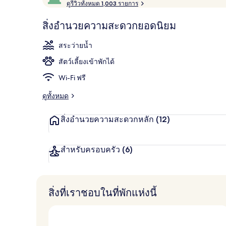
ด้
ดูรีวิวทั้งหมด 1,003 รายการ
10,
บริเวณภายน
รั
ผู้
บ
สิ่งอำนวยความสะดวกยอดนิยม
ค
เข้า
ะ
พัก
สระว่ายน้ำ
แ
ชื่น
น
สัตว์เลี้ยงเข้าพักได้
น
ชอบ
สู
Wi-Fi ฟรี
ง
สุ
ดูทั้งหมด
ด
จ
สิ่งอำนวยความสะดวกหลัก
(12)
า
ก
นั
ก
สำหรับครอบครัว
(6)
เ
ดิ
น
ท
สิ่งที่เราชอบในที่พักแห่งนี้
า
ง