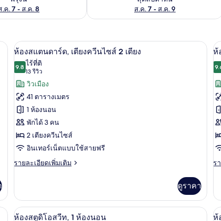
ส.ค. 7 - ส.ค. 8
ส.ค. 7 - ส.ค. 9
ียง | ผ้านวมขนเป็ด, เตียงพร้อมฟูกเสริมที่นอน, มินิบาร์, ตู้นิรภัยในห้องพัก
ห้องสแตนดาร์ด, เตียงควีนไซส์ 2 เตียง | 
เปิด
เป
8
ห้องสแตนดาร์ด, เตียงควีนไซส์ 2 เตียง
ห้
ภาพถ่าย
ภ
ไร้ที่ติ
9.8
9.
9.8 จาก 10
(13
13 รีวิว
ทั้งหมด
ทั
รีวิว)
วิวเมือง
ของ
ข
41 ตารางเมตร
ห้อง
ห้
1 ห้องนอน
สแตนดาร์ด,
ดี
พักได้ 3 คน
เตียง
ลั
2 เตียงควีนไซส์
ควีน
ซ์
อินเทอร์เน็ตแบบใช้สายฟรี
ไซส์
เต
ราย
รา
รายละเอียดเพิ่มเติม
รา
ละเอียด
ละ
2
คิ
เพิ่ม
เพิ
า
ดูราคา
เตียง
เติม
เต
ไซ
เกี่ยว
เกี
1
กับ
กับ
ียง, ห้องมุม | ผ้านวมขนเป็ด, เตียงพร้อมฟูกเสริมที่นอน, มินิบาร์, ตู้นิรภัยในห้องพั
ห้องสตูดิโอสวีท, 1 ห้องนอน | ผ้านวมขนเป็
เปิด
เป
9
เต
ห้อง
ห้
ห้องสตูดิโอสวีท, 1 ห้องนอน
ห้