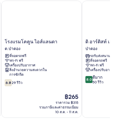
โรงแรมโคคูน ไอส์แลนดา
ดิ อาร์ติสท์ เฮาส์ หาดป่
โรงแรม
ดิ
โรงแรมโคคูน ไอส์แลนดา
ดิ อาร์ติสท์ เฮาส์ หาด
โค
อาร์ติ
ต.ป่าตอง
ป่าตอง
คูน
สท์
ที่จอดรถฟรี
รถรับส่งสนามบิน
ไอส์
เฮา
Wi-Fi ฟรี
ที่จอดรถฟรี
แลน
ส์
เครื่องปรับอากาศ
Wi-Fi ฟรี
ดา
หาด
สิ่งอำนวยความสะดวกใน
เครื่องปรับอากาศ
ต.ป่า
ป่า
การซักรีด
8.0
ดีมาก
ตอง
ตอง
8.0
6.8
จาก
50 รีวิว
6.8
29 รีวิว
ป่า
จาก
10,
ตอง
10,
ดี
ราคา
฿265
29
มาก,
ปัจจุบัน
รีวิว
ราคารวม ฿315
50
คือ
รวมภาษีและค่าธรรมเนียม
รวมภาษ
รีวิว
฿265
10 ส.ค. - 11 ส.ค.