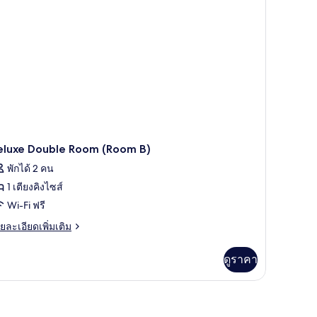
eluxe Double Room (Room B)
พักได้ 2 คน
1 เตียงคิงไซส์
Wi-Fi ฟรี
ย
ยละเอียดเพิ่มเติม
เอียด
่ม
ดูราคา
ิม
่ยว
luxe
uble