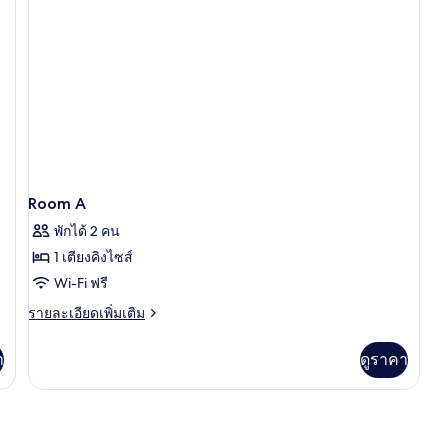
R
(
B)
Room A
พักได้ 2 คน
1 เตียงคิงไซส์
Wi-Fi ฟรี
ราย
รายละเอียดเพิ่มเติม
ละเอียด
เพิ่ม
า
ดูราคา
เติม
เกี่ยว
กับ
Room
A