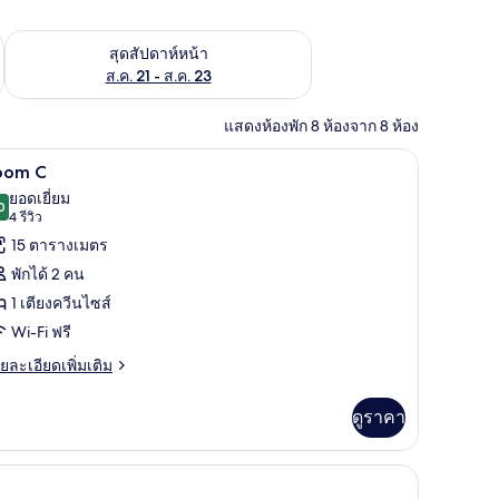
้ ส.ค. 14 - ส.ค. 16
ตรวจสอบจำนวนห้องพักว่างในสุดสัปดาห์หน้า ส.ค. 21 - ส.ค. 23
สุดสัปดาห์หน้า
ส.ค. 21 - ส.ค. 23
แสดงห้องพัก 8 ห้องจาก 8 ห้อง
 เตารีด/โต๊ะรีดผ้า, Wi-Fi ฟรี
Room C | ตู้นิรภัยในห้องพัก, โต๊ะทำงาน, เตารีด/
ิด
5
oom C
าพถ่าย
ยอดเยี่ยม
0
9.0 จาก 10
(4
4 รีวิว
้งหมด
รีวิว)
15 ตารางเมตร
อง
พักได้ 2 คน
oom
1 เตียงควีนไซส์
Wi-Fi ฟรี
ย
ยละเอียดเพิ่มเติม
เอียด
่ม
ดูราคา
ิม
่ยว
เตารีด/โต๊ะรีดผ้า, Wi-Fi ฟรี
oom