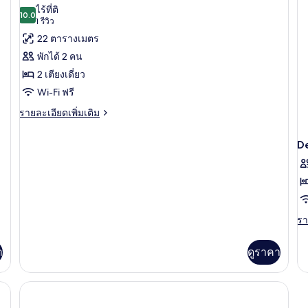
C
ภาพถ่าย
ไร้ที่ติ
10.0
10.0 จาก 10
(1
1 รีวิว
ทั้งหมด
รีวิว)
22 ตารางเมตร
ของ
พักได้ 2 คน
Room
2 เตียงเดี่ยว
E
Wi-Fi ฟรี
ราย
รายละเอียดเพิ่มเติม
ละเอียด
เพิ่ม
D
เติม
เกี่ยว
กับ
Room
E
รา
รา
ละ
เพิ
า
ดูราคา
เต
เกี
กับ
De
Do