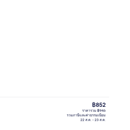
สิ่งอำนวยความสะดวกในที่พัก
ราคา
฿852
ปัจจุบัน
ราคารวม ฿946
฿852
รวมภาษีและค่าธรรมเนียม
ิรภัยในห้องพัก, โต๊ะทำงาน, เตารีด/โต๊ะรีดผ้า, Wi-Fi ฟรี
การตกแต่งภายใน
22 ส.ค. - 23 ส.ค.