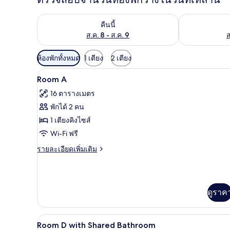
ตรวจสอบจำนวนห้องพักว่างในคืนนี้ ส.ค. 8 - ส.ค. 9
ตรวจสอบจำนวนห้
คืนนี้
ส.ค. 8 - ส.ค. 9
ส
ตัว
ห้องพักทั้งหมด
1 เตียง
2 เตียง
กรอง
Room A | ตู้นิรภัยในห้องพั
เปิด
4
Room A
ที่
ภาพถ่าย
มี
16 ตารางเมตร
ทั้งหมด
ให้
พักได้ 2 คน
ของ
สำหรับ
1 เตียงคิงไซส์
ห้อง
Room
Wi-Fi ฟรี
A
พัก
ราย
รายละเอียดเพิ่มเติม
ละเอียด
เพิ่ม
เติม
เกี่ยว
ดูราค
กับ
Room
A
Room D with Shared Bathroom | 
เปิด
4
Room D with Shared Bathroom