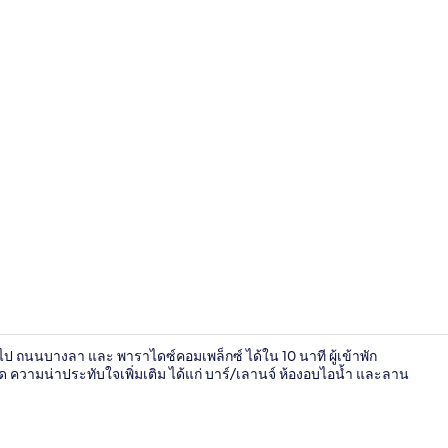
ศาลา
รถไป ถนนบางลา และ พาราไดซ์คอมเพล็กซ์ ได้ใน 10 นาที ผู้เข้าพัก
ความน่าประทับใจเพิ่มเติม ได้แก่ บาร์/เลานจ์ ห้องอบไอน้ำ และลาน
Room B | ตู้น