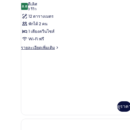
ภาพถ่าย
ดีเลิศ
8.8
8.8 จาก 10
(3
3 รีวิว
ทั้งหมด
รีวิว)
12 ตารางเมตร
ของ
พักได้ 2 คน
Room
1 เตียงควีนไซส์
D
Wi-Fi ฟรี
with
Shared
ราย
รายละเอียดเพิ่มเติม
ละเอียด
Bathroom
เพิ่ม
เติม
เกี่ยว
กับ
Room
D
with
Shared
Bathroom
ดูราค