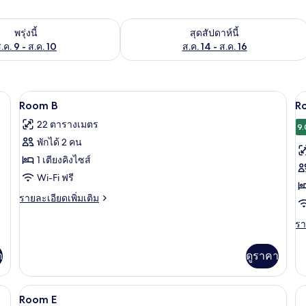
องพักว่างในพรุ่งนี้ ส.ค. 9 - ส.ค. 10
ตรวจสอบจำนวนห้องพักว่างในสุดสัปดาห์นี
พรุ่งนี้
สุดสัปดาห์นี้
.ค. 9 - ส.ค. 10
ส.ค. 14 - ส.ค. 16
ก, โต๊ะทำงาน, เตารีด/โต๊ะรีดผ้า, Wi-Fi ฟรี
Room B | ตู้นิรภัยในห้องพัก, โต๊ะทำงาน,
เปิด
เป
6
Room B
R
ภาพถ่าย
ภ
22 ตารางเมตร
9.
ทั้งหมด
ทั
พักได้ 2 คน
ของ
ข
1 เตียงคิงไซส์
Room
R
Wi-Fi ฟรี
B
C
ราย
รายละเอียดเพิ่มเติม
ละเอียด
เพิ่ม
รา
รา
เติม
ละ
เกี่ยว
เพิ
า
ดูราคา
กับ
เต
Room
เกี
B
กับ
ตู้นิรภัยในห้องพัก, โต๊ะทำงาน, เตารีด/โต๊ะรีดผ้า, Wi-Fi ฟรี
Room E | ตู้นิรภัยในห้องพัก, โต๊ะทำงาน, 
เปิด
9
R
Room E