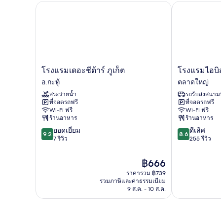
With
โรงแรมเดอะชีต้าร์ ภูเก็ต
โรงแรมไอบิส สไต
Shared
Bathroom
(Room
D)
โรงแรม
โรงแรม
โรงแรมเดอะชีต้าร์ ภูเก็ต
โรงแรมไอบิส ส
เดอะ
ไอ
อ.กะทู้
ตลาดใหญ่
ชี
บิส
สระว่ายน้ำ
รถรับส่งสนาม
ต้าร์
สไตล์
ที่จอดรถฟรี
ที่จอดรถฟรี
ภูเก็ต
ภูเก็ต
Wi-Fi ฟรี
Wi-Fi ฟรี
อ.กะทู้
ซิตี้
ร้านอาหาร
ร้านอาหาร
ตลาด
9.2
8.6
ยอดเยี่ยม
ดีเลิศ
ใหญ่
9.2
8.6
จาก
จาก
7 รีวิว
255 รีวิว
10,
10,
ยอด
ดี
ราคา
฿666
เยี่ยม,
เลิศ,
ปัจจุบัน
ราคารวม ฿739
7
255
คือ
รวมภาษีและค่าธรรมเนียม
รีวิว
รีวิว
฿666
9 ส.ค. - 10 ส.ค.