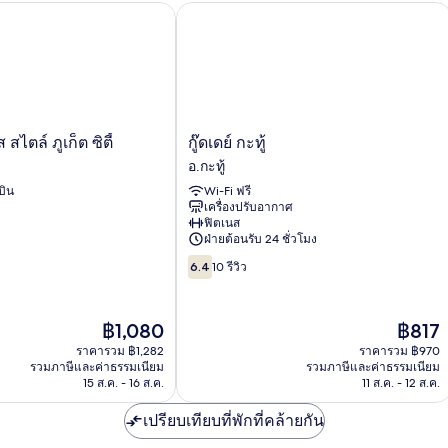
ล์ ภูเก็ต ซิตี้
กู๊ดเดย์ กะทู้
กู๊ด
ไตล์ ภูเก็ต ซิตี้
กู๊ดเดย์ กะทู้
เดย์
อ.กะทู้
กะทู้
บิน
Wi-Fi ฟรี
อ.กะทู้
เครื่องปรับอากาศ
ฟิตเนส
ฝ่ายต้อนรับ 24 ชั่วโมง
6.4
6.4
10 รีวิว
จาก
10,
10
ราคา
ราคา
฿1,080
฿817
รีวิว
ปัจจุบัน
ปัจจุบัน
ราคารวม ฿1,282
ราคารวม ฿970
คือ
คือ
รวมภาษีและค่าธรรมเนียม
รวมภาษีและค่าธรรมเนียม
฿1,080
฿817
15 ส.ค. - 16 ส.ค.
11 ส.ค. - 12 ส.ค.
เปรียบเทียบที่พักที่คล้ายกัน