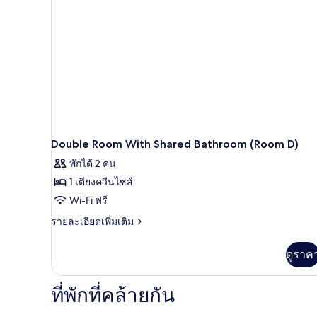
Double Room With Shared Bathroom (Room D)
พักได้ 2 คน
1 เตียงควีนไซส์
Wi-Fi ฟรี
ราย
รายละเอียดเพิ่มเติม
ละเอียด
เพิ่ม
ดูราค
เติม
เกี่ยว
กับ
ที่พักที่คล้ายกัน
Double
Room