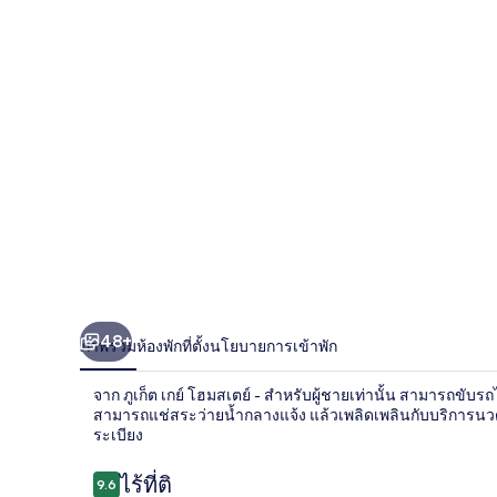
โฮม
สเตย์
-
สำหรับ
ผู้ชาย
เท่านั้น
48+
ภาพรวม
ห้องพัก
ที่ตั้ง
นโยบายการเข้าพัก
จาก ภูเก็ต เกย์ โฮมสเตย์ - สำหรับผู้ชายเท่านั้น สามารถขับ
สามารถแช่สระว่ายน้ำกลางแจ้ง แล้วเพลิดเพลินกับบริการนวด 
ระเบียง
รีวิว
ไร้ที่ติ
9.6
9.6 จาก 10