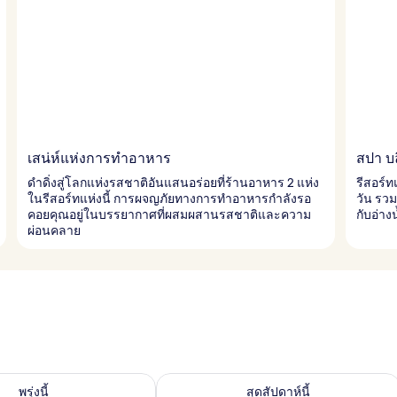
เสน่ห์แห่งการทำอาหาร
สปา บล
ดำดิ่งสู่โลกแห่งรสชาติอันแสนอร่อยที่ร้านอาหาร 2 แห่ง
รีสอร์ท
ในรีสอร์ทแห่งนี้ การผจญภัยทางการทำอาหารกำลังรอ
วัน รว
คอยคุณอยู่ในบรรยากาศที่ผสมผสานรสชาติและความ
กับอ่า
ผ่อนคลาย
องพักว่างในพรุ่งนี้ ส.ค. 10 - ส.ค. 11
ตรวจสอบจำนวนห้องพักว่างในสุดสัปดาห์นี
พรุ่งนี้
สุดสัปดาห์นี้