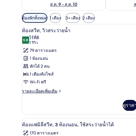
ส.ค. 9 - ส.ค. 10
ส
ตัว
ห้องพักทั้งหมด
1 เตียง
3+ เตียง
2 เตียง
กรอง
ลานระเบียง/นอกชาน
เปิด
6
ห้องสวีท, วิวสระว่ายน้ำ
ที่
ภาพถ่าย
ไร้ที่ติ
มี
9.8
9.8 จาก 10
(7
7 รีวิว
ทั้งหมด
ให้
รีวิว)
79 ตารางเมตร
ของ
สำหรับ
1 ห้องนอน
ห้อง
ห้อง
พักได้ 2 คน
พัก
สวีท,
1 เตียงคิงไซส์
วิว
Wi-Fi ฟรี
สระ
ราย
รายละเอียดเพิ่มเติม
ละเอียด
ว่าย
เพิ่ม
ดูราค
น้ำ
เติม
เกี่ยว
กับ
มินิบาร์, ตู้นิรภัยในห้องพัก, โต
เปิด
7
ห้อง
ห้องแฟมิลี่สวีท, 3 ห้องนอน, ใช้สระว่ายน้ำได้
สวี
ภาพถ่าย
170 ตารางเมตร
ท,