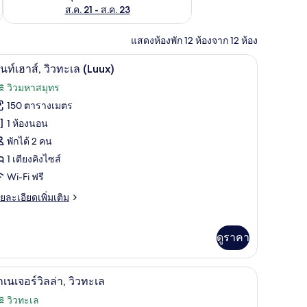
ส.ค. 21 - ส.ค. 23
แสดงห้องพัก 12 ห้องจาก 12 ห้อง
 พื้นที่ทำงานแบบใช้แล็ปท็อป
เพนท์เฮาส์, วิวทะเล (Luux) | มินิบาร์, ตู้นิรภัย
ิด
8
นท์เฮาส์, วิวทะเล (Luux)
าพถ่าย
วิวมหาสมุทร
้งหมด
150 ตารางเมตร
อง
1 ห้องนอน
พ
พักได้ 2 คน
1 เตียงคิงไซส์
์
Wi-Fi ฟรี
ฮา
ย
ยละเอียดเพิ่มเติม
เอียด
ว
่ม
ิม
ดูราคา
ะเล
่ยว
Luux)
มินิบาร์, ตู้นิรภัยในห้องพัก, โต๊ะทำงาน, พื้นที
ิด
6
กเนเจอร์วิลล่า, วิวทะเล
์
าพถ่าย
า
วิวทะเล