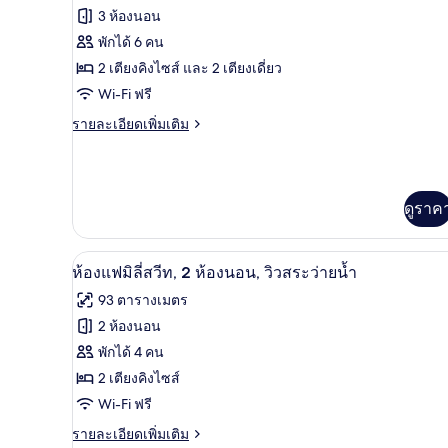
ทั้งหมด
วิว
3 ห้องนอน
สระ
ของ
พักได้ 6 คน
ว่าย
น้ำ
ห้อง
2 เตียงคิงไซส์ และ 2 เตียงเดี่ยว
Wi-Fi ฟรี
แฟ
ราย
รายละเอียดเพิ่มเติม
มิ
ละเอียด
ลี่
เพิ่ม
เติม
สวีท,
เกี่ยว
ดูราค
3
กับ
ห้อง
ห้อง
แฟ
มินิบาร์, ตู้นิรภัยในห้องพัก, โต
เปิด
นอน,
มิ
5
ห้องแฟมิลี่สวีท, 2 ห้องนอน, วิวสระว่ายน้ำ
ลี่
ภาพถ่าย
ใช้
93 ตารางเมตร
สวี
ทั้งหมด
ท,
สระ
2 ห้องนอน
3
ของ
ว่าย
พักได้ 4 คน
ห้อง
นอน,
ห้อง
2 เตียงคิงไซส์
น้ำ
ใช้
Wi-Fi ฟรี
แฟ
ได้
สระ
ว่าย
ราย
รายละเอียดเพิ่มเติม
มิ
น้ำ