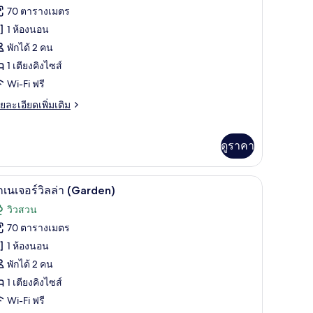
้งหมด
70 ตารางเมตร
เล
อง
1 ห้องนอน
uux)
ก
พักได้ 2 คน
1 เตียงคิงไซส์
เจอร์
Wi-Fi ฟรี
ลล่า,
ย
ยละเอียดเพิ่มเติม
ว
เอียด
ะเล
่ม
ิม
ดูราคา
่ยว
ก
Pool) | ลานระเบียง/นอกชาน
ลานระเบียง/นอกชาน
ิด
6
กเนเจอร์วิลล่า (Garden)
เจอร์
าพถ่าย
ล่า,
วิวสวน
้งหมด
70 ตารางเมตร
เล
อง
1 ห้องนอน
ก
พักได้ 2 คน
1 เตียงคิงไซส์
เจอร์
Wi-Fi ฟรี
ลล่า