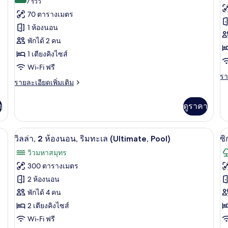
ส์,
(7
7 รีวิว
ทั้งหมด
ทั
สระ
ลี่
วิว
รีวิว)
70 ตารางเมตร
สวี
ทะ
ของ
ข
ว่าย
ท,
1 ห้องนอน
(L
2
ห้อง
ซิ
น้ำ
พักได้ 2 คน
ห้อง
สวีท,
เน
ได้
นอน,
1 เตียงคิงไซส์
ใช้
ใช้
วิ
Wi-Fi ฟรี
สระ
รา
รา
สระ
วิ
ว่าย
ราย
รายละเอียดเพิ่มเติม
ละ
น้ำ
ละเอียด
ว่าย
ท
เพิ
ได้
เพิ่ม
เต
า
ดูราคา
น้ำ
เติม
เกี
เกี่ยว
กับ
ได้
กับ
ซิ
๊ะทำงาน, พื้นที่ทำงานแบบใช้แล็ปท็อป
วิลล่า, 2 ห้องนอน, ริมทะเล (Ultimate, 
เปิด
เป
7
ห้อง
วิลล่า, 2 ห้องนอน, ริมทะเล (Ultimate, Pool)
ซิ
เน
สวี
ภาพถ่าย
ภ
วิล
วิวมหาสมุทร
ท,
วิว
ทั้งหมด
ทั
ใช้
300 ตารางเมตร
ทะ
สระ
ของ
ข
2 ห้องนอน
ว่าย
น้ำ
วิลล่า,
พักได้ 4 คน
ซิ
ได้
2
2 เตียงคิงไซส์
เน
ห้อง
Wi-Fi ฟรี
วิ