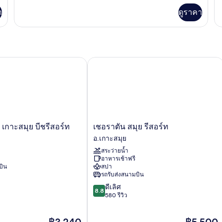
เพิ่ม
เพิ
า
ดูราคา
เติม
เต
เกี่ยว
เกี
กับ
กับ
ห้อง
ห้
พัก
พัก
เกาะสมุย บีชรีสอร์ท
เชอราตัน สมุย รีสอร์ท
เชอราตัน
์ เกาะสมุย บีชรีสอร์ท
เชอราตัน สมุย รีสอร์ท
สมุย
อ.เกาะสมุย
รีสอร์ท
สระว่ายน้ำ
อ.เกาะสมุย
อาหารเช้าฟรี
บิน
สปา
รถรับส่งสนามบิน
8.8
ดีเลิศ
8.8
จาก
580 รีวิว
10,
ดี
ราคา
ราคา