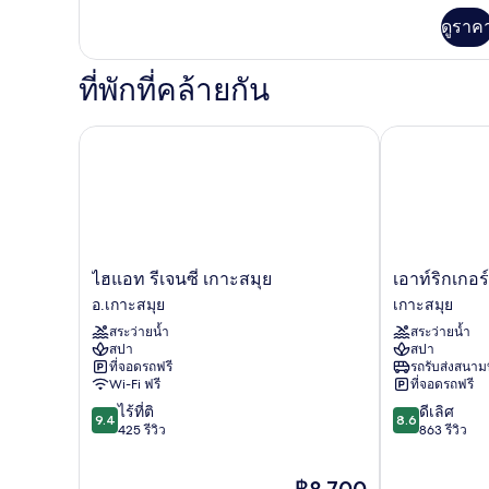
เพิ่ม
ดูราค
เติม
เกี่ยว
กับ
ที่พักที่คล้ายกัน
ห้อง
พัก
ไฮแอท รีเจนซี่ เกาะสมุย
เอาท์ริกเกอร์ 
ไฮ
เอา
ไฮแอท รีเจนซี่ เกาะสมุย
เอาท์ริกเกอร
แอท
ท์
อ.เกาะสมุย
เกาะสมุย
รี
ริก
สระว่ายน้ำ
สระว่ายน้ำ
เจน
เกอร์
สปา
สปา
ซี่
เกาะสมุย
ที่จอดรถฟรี
รถรับส่งสนาม
เกาะสมุย
บี
Wi-Fi ฟรี
ที่จอดรถฟรี
อ.เกาะสมุย
ชรี
9.4
8.6
ไร้ที่ติ
ดีเลิศ
สอร์ท
9.4
8.6
จาก
จาก
425 รีวิว
863 รีวิว
เกาะสมุย
10,
10,
ไร้
ดี
ราคา