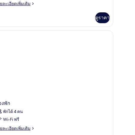
ย
ยละเอียดเพิ่มเติม
Garden)
เอียด
่ม
ดูราคา
ิม
่ยว
ก
เจอร์
ล่า
arden)
องพัก
พักได้ 4 คน
Wi-Fi ฟรี
ย
ยละเอียดเพิ่มเติม
เอียด