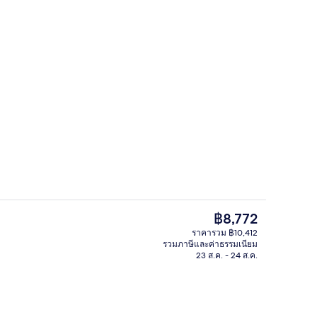
/นอกชาน
เพนท์เฮาส์, วิวทะเล (Luux) | อ่างอาบน้
ราคา
฿8,772
ปัจจุบัน
ราคารวม ฿10,412
฿8,772
รวมภาษีและค่าธรรมเนียม
กลางแจ้ง, ร่มริมสระว่ายน้ำ, เก้าอี้อาบแดดริมสระ
2 สระว่ายน้ำกลางแจ้ง, ร่มริมสระว่ายน้ำ
23 ส.ค. - 24 ส.ค.