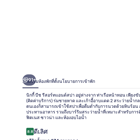
รี
สอร์ท
แอนด์
สปา
91+
ภาพรวม
ห้องพัก
ที่ตั้ง
นโยบายการเข้าพัก
นิกกี้ บีช รีสอร์ทแอนด์สปา อยู่ห่างจาก ท่าเรือหน้าทอน เพีย
(คิดค่าบริการ) ร่มชายหาด และเก้าอี้อาบแดด 2 สระว่ายน้ำกล
ตนเองก็สามารถเข้าใช้สปาเพื่อดื่มด่ำกับการนวดด้วยหินร้อน 
ประทานอาหาร รวมถึงบาร์ริมสระว่ายน้ำที่เหมาะสำหรับการดื่มอะ
ฟิตเนส ซาวน่า และห้องอบไอน้ำ
รีวิว
ดีเลิศ
8.8
8.8 จาก 10