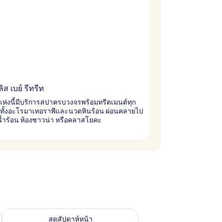
ิส เบย์ รีทรีท
แห่งนี้มีบริการสปาครบวงจรพร้อมทรีตเมนต์ทุก
มทั้งอะโรมาเทอราพีและนวดหินร้อน ผ่อนคลายไป
งน้ำร้อน ห้องซาวน่า หรือคลาสโยคะ
้ ส.ค. 14 - ส.ค. 16
ตรวจสอบจำนวนห้องพักว่างในสุดสัปดาห์หน้า ส.ค. 21 - ส.ค. 23
สุดสัปดาห์หน้า