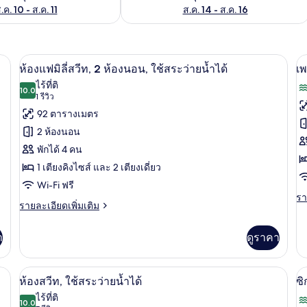
.ค. 10 - ส.ค. 11
ส.ค. 14 - ส.ค. 16
มินิบาร์, ตู้นิรภัยในห้องพัก, โต๊ะทำงาน,
เปิด
เป
7
ห้องแฟมิลี่สวีท, 2 ห้องนอน, ใช้สระว่ายน้ำได้
เพ
ภาพถ่าย
ภ
ไร้ที่ติ
10.0
10.0 จาก 10
(1
1 รีวิว
ทั้งหมด
ทั
รีวิว)
92 ตารางเมตร
ของ
ข
2 ห้องนอน
ห้อง
เ
พักได้ 4 คน
แฟ
นท
1 เตียงคิงไซส์ และ 2 เตียงเดี่ยว
มิ
เ
Wi-Fi ฟรี
รา
รา
ลี่
ส์,
ราย
รายละเอียดเพิ่มเติม
ละ
ละเอียด
สวีท,
วิ
เพิ
เพิ่ม
เต
า
ดูราคา
2
ท
เติม
เกี
เกี่ยว
ห้อง
(
กับ
กับ
เพ
๊ะทำงาน, พื้นที่ทำงานแบบใช้แล็ปท็อป
ลานระเบียง/นอกชาน
เปิด
เป
นอน,
4
ห้อง
ห้องสวีท, ใช้สระว่ายน้ำได้
ซิ
นท
แฟ
ภาพถ่าย
ภ
เฮ
ใช้
ไร้ที่ติ
มิ
10.0
10.0 จาก 10