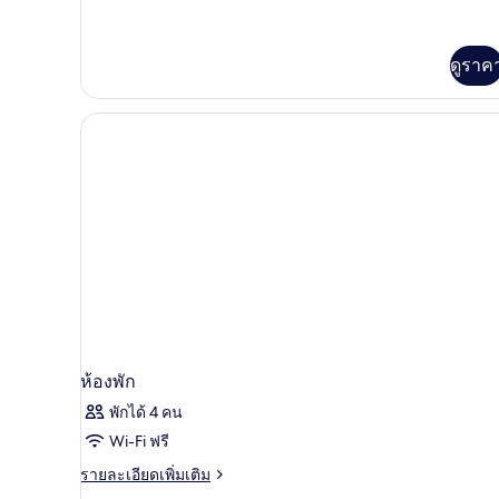
ละเอียด
ได้
ลี่
เพิ่ม
เติม
สวีท,
เกี่ยว
ดูราค
2
กับ
ห้อง
ห้อง
แฟ
นอน,
มิ
ลี่
วิว
สวี
ท,
สระ
2
ว่าย
ห้อง
นอน,
น้ำ
วิว
สระ
ว่าย
น้ำ
ห้องพัก
พักได้ 4 คน
Wi-Fi ฟรี
ราย
รายละเอียดเพิ่มเติม
ละเอียด