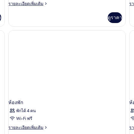
นอน,
ราย
รา
รายละเอียดเพิ่มเติม
รา
(
ละเอียด
ละ
ริม
เพิ่ม
เพิ
า
ดูราคา
เติม
เต
ทะเล
เกี่ยว
เกี
(Ultimate,
กับ
กับ
Pool)
วิลล่า,
ซิ
2
เน
ห้อง
วิล
นอน,
(G
ริม
ทะเล
(Ultimate,
Pool)
ห้องพัก
ห้
พักได้ 4 คน
Wi-Fi ฟรี
ราย
รา
รายละเอียดเพิ่มเติม
รา
ละเอียด
ละ