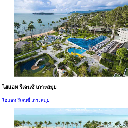
ไฮแอท รีเจนซี่ เกาะสมุย
ไฮแอท รีเจนซี่ เกาะสมุย