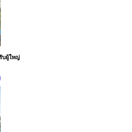
ับผู้ใหญ่
่