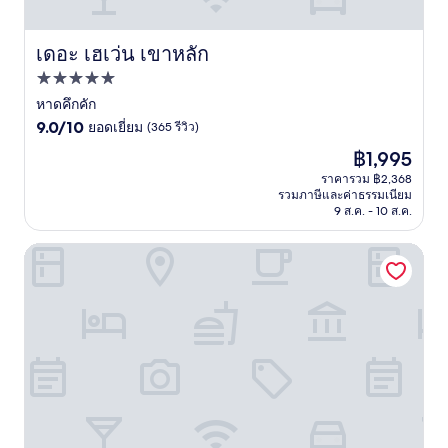
เดอะ เฮเว่น เขาหลัก
เดอะ เฮเว่น เขาหลัก
ที่พัก
5.0
หาดคึกคัก
9.0
ดาว
9.0/10
ยอดเยี่ยม
(365 รีวิว)
จาก
ราคา
฿1,995
10,
ปัจจุบัน
ยอด
ราคารวม ฿2,368
คือ
รวมภาษีและค่าธรรมเนียม
เยี่ยม,
฿1,995
9 ส.ค. - 10 ส.ค.
(365
รีวิว)
เอ็กซ์เท็น เขาหลัก