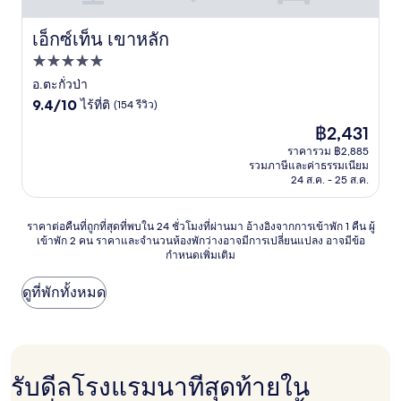
เอ็กซ์เท็น เขาหลัก
เอ็กซ์เท็น เขาหลัก
ที่พัก
5.0
อ.ตะกั่วป่า
9.4
ดาว
9.4/10
ไร้ที่ติ
(154 รีวิว)
จาก
ราคา
฿2,431
10,
ปัจจุบัน
ไร้
ราคารวม ฿2,885
คือ
รวมภาษีและค่าธรรมเนียม
ที่
฿2,431
24 ส.ค. - 25 ส.ค.
ติ,
(154
รีวิว)
ราคา
ราคาต่อคืนที่ถูกที่สุดที่พบใน 24 ชั่วโมงที่ผ่านมา อ้างอิงจากการเข้าพัก 1 คืน ผู้
เข้าพัก 2 คน ราคาและจำนวนห้องพักว่างอาจมีการเปลี่ยนแปลง อาจมีข้อ
ต่อ
กำหนดเพิ่มเติม
คืน
ที่
ถูก
ดูที่พักทั้งหมด
ที่สุด
ที่
พบใน
24
ชั่วโมง
รับดีลโรงแรมนาทีสุดท้ายใน
ที่