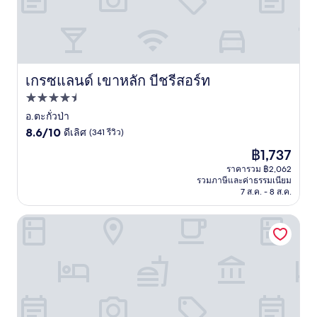
เกรซแลนด์ เขาหลัก บีชรีสอร์ท
เกรซแลนด์ เขาหลัก บีชรีสอร์ท
ที่พัก
4.5
อ.ตะกั่วป่า
8.6
ดาว
8.6/10
ดีเลิศ
(341 รีวิว)
จาก
ราคา
฿1,737
10,
ปัจจุบัน
ดี
ราคารวม ฿2,062
คือ
รวมภาษีและค่าธรรมเนียม
เลิศ,
฿1,737
7 ส.ค. - 8 ส.ค.
(341
รีวิว)
เดอะลิตเติ้ล ชอร์ เขาหลัก บาย กะตะธานี