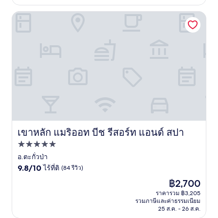
รีวิว)
เขาหลัก แมริออท บีช รีสอร์ท แอนด์ สปา
เขาหลัก แมริออท บีช รีสอร์ท แอนด์ สปา
เขาหลัก แมริออท บีช รีสอร์ท แอนด์ สปา
ที่พัก
5.0
อ.ตะกั่วป่า
9.8
ดาว
9.8/10
ไร้ที่ติ
(84 รีวิว)
จาก
ราคา
฿2,700
10,
ปัจจุบัน
ไร้
ราคารวม ฿3,205
คือ
รวมภาษีและค่าธรรมเนียม
ที่
฿2,700
25 ส.ค. - 26 ส.ค.
ติ,