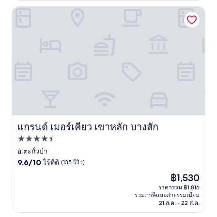
(84
รีวิว)
แกรนด์ เมอร์เคียว เขาหลัก บางสัก
แกรนด์ เมอร์เคียว เขาหลัก บางสัก
แกรนด์ เมอร์เคียว เขาหลัก บางสัก
ที่พัก
4.5
อ.ตะกั่วป่า
9.6
ดาว
9.6/10
ไร้ที่ติ
(135 รีวิว)
จาก
ราคา
฿1,530
10,
ปัจจุบัน
ไร้
ราคารวม ฿1,816
คือ
รวมภาษีและค่าธรรมเนียม
ที่
฿1,530
21 ส.ค. - 22 ส.ค.
ติ,
(135