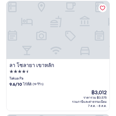
รีวิว)
ลา โซลายา เขาหลัก
ลา โซลายา เขาหลัก
ลา โซลายา เขาหลัก
ที่พัก
4.5
Takua Pa
9.6
ดาว
9.6/10
ไร้ที่ติ
(19 รีวิว)
จาก
ราคา
฿3,012
10,
ปัจจุบัน
ไร้
ราคารวม ฿3,575
คือ
รวมภาษีและค่าธรรมเนียม
ที่
฿3,012
7 ส.ค. - 8 ส.ค.
ติ,
(19