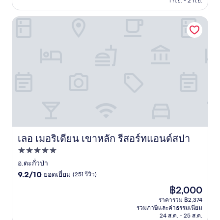
1 ก.ย. - 2 ก.ย.
(1,005
รีวิว)
เลอ เมอริเดียน เขาหลัก รีสอร์ทแอนด์สปา
เลอ เมอริเดียน เขาหลัก รีสอร์ทแอนด์สปา
เลอ เมอริเดียน เขาหลัก รีสอร์ทแอนด์สปา
ที่พัก
5.0
อ.ตะกั่วป่า
9.2
ดาว
9.2/10
ยอดเยี่ยม
(251 รีวิว)
จาก
ราคา
฿2,000
10,
ปัจจุบัน
ยอด
ราคารวม ฿2,374
คือ
รวมภาษีและค่าธรรมเนียม
เยี่ยม,
฿2,000
24 ส.ค. - 25 ส.ค.
(251