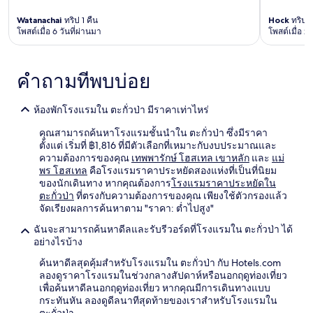
Watanachai
ทริป 1 คืน
Hock
ทริป 1
โพสต์เมื่อ 6 วันที่ผ่านมา
โพสต์เมื่อ 2
คำถามที่พบบ่อย
ห้องพักโรงแรมใน ตะกั่วป่า มีราคาเท่าไหร่
คุณสามารถค้นหาโรงแรมชั้นนำใน ตะกั่วป่า ซึ่งมีราคา
ตั้งแต่ เริ่มที่ ฿1,816 ที่มีตัวเลือกที่เหมาะกับงบประมาณและ
ความต้องการของคุณ
เทพพารักษ์ โฮสเทล เขาหลัก
และ
แม่
พร โฮสเทล
คือโรงแรมราคาประหยัดสองแห่งที่เป็นที่นิยม
ของนักเดินทาง หากคุณต้องการ
โรงแรมราคาประหยัดใน
ตะกั่วป่า
ที่ตรงกับความต้องการของคุณ เพียงใช้ตัวกรองแล้ว
จัดเรียงผลการค้นหาตาม "ราคา: ต่ำไปสูง"
ฉันจะสามารถค้นหาดีลและรับรีวอร์ดที่โรงแรมใน ตะกั่วป่า ได้
อย่างไรบ้าง
ค้นหาดีลสุดคุ้มสำหรับโรงแรมใน ตะกั่วป่า กับ Hotels.com
ลองดูราคาโรงแรมในช่วงกลางสัปดาห์หรือนอกฤดูท่องเที่ยว
เพื่อค้นหาดีลนอกฤดูท่องเที่ยว หากคุณมีการเดินทางแบบ
กระทันหัน ลองดูดีลนาทีสุดท้ายของเราสำหรับโรงแรมใน