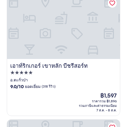
เอาท์ริกเกอร์ เขาหลัก บีชรีสอร์ท
เอาท์ริกเกอร์ เขาหลัก บีชรีสอร์ท
ที่พัก
5.0
อ.ตะกั่วป่า
9.0
ดาว
9.0/10
ยอดเยี่ยม
(318 รีวิว)
จาก
ราคา
฿1,597
10,
ปัจจุบัน
ยอด
ราคารวม ฿1,896
คือ
รวมภาษีและค่าธรรมเนียม
เยี่ยม,
฿1,597
7 ส.ค. - 8 ส.ค.
(318
รีวิว)
เจดับบลิว แมริออท เขาหลัก รีสอรท์ แอนด์ สปา