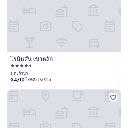
โรบินสัน เขาหลัก
โรบินสัน เขาหลัก
ที่พัก
4.5
อ.ตะกั่วป่า
9.4
ดาว
9.4/10
ไร้ที่ติ
(272 รีวิว)
จาก
10,
เกรซแลนด์ เขาหลัก บีชรีสอร์ท
ไร้
ที่
ติ,
(272
รีวิว)