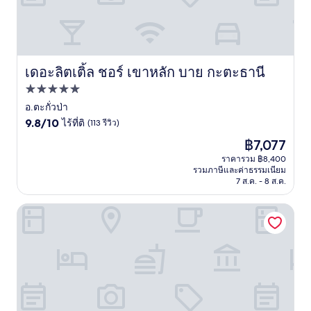
เดอะลิตเติ้ล ชอร์ เขาหลัก บาย กะตะธานี
เดอะลิตเติ้ล ชอร์ เขาหลัก บาย กะตะธานี
ที่พัก
5.0
อ.ตะกั่วป่า
9.8
ดาว
9.8/10
ไร้ที่ติ
(113 รีวิว)
จาก
ราคา
฿7,077
10,
ปัจจุบัน
ไร้
ราคารวม ฿8,400
คือ
รวมภาษีและค่าธรรมเนียม
ที่
฿7,077
7 ส.ค. - 8 ส.ค.
ติ,
(113
รีวิว)
เดอะ วอเตอร์ เขาหลัก บาย กะตะธานี