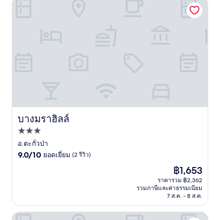
รีวิว)
บางมราฮิลล์
บางมราฮิลล์
บางมราฮิลล์
ที่พัก
3.0
อ.ตะกั่วป่า
9.0
ดาว
9.0/10
ยอดเยี่ยม
(2 รีวิว)
จาก
ราคา
฿1,653
10,
ปัจจุบัน
ยอด
ราคารวม ฿2,362
คือ
รวมภาษีและค่าธรรมเนียม
เยี่ยม,
฿1,653
7 ส.ค. - 8 ส.ค.
(2
รีวิว)
เอาท์ริกเกอร์ เขาหลัก บีชรีสอร์ท