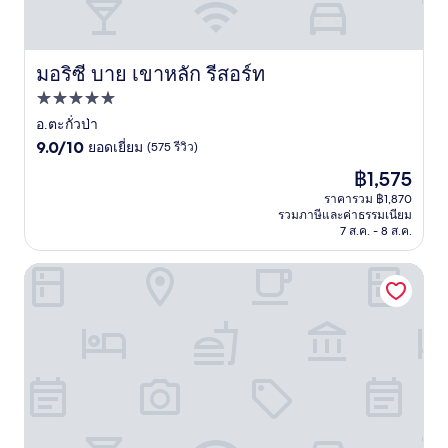
มอริซี บาย เขาหลัก รีสอร์ท
มอริซี บาย เขาหลัก รีสอร์ท
ที่พัก
5.0
อ.ตะกั่วป่า
9.0
ดาว
9.0/10
ยอดเยี่ยม
(575 รีวิว)
จาก
ราคา
฿1,575
10,
ปัจจุบัน
ยอด
ราคารวม ฿1,870
คือ
รวมภาษีและค่าธรรมเนียม
เยี่ยม,
฿1,575
7 ส.ค. - 8 ส.ค.
(575
รีวิว)
บางสัก วิลเลจ - สำหรับผู้ใหญ่เท่านั้น