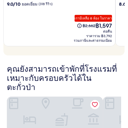
มี
9.0
8.6
9.0/10
8.6
ยอดเยี่ยม
(318 รีวิว)
ดาว
ดาว
เกอร์
เกอร์
หลัก
ข้อ
จาก
จาก
กำหนด
เขา
เขา
บี
10,
10,
เพิ่ม
เรามีเหลือ 6 ห้อง ในราคา
ยอด
ดี
หลัก
หลัก
ชรี
เติม
เยี่ยม,
เลิศ,
ราคา
฿1,597
ราคา
฿2,662
บี
บี
สอร์ท
(318
(341
ปัจจุบัน
เดิม
ต่อคืน
รีวิว)
รีวิว)
ชรี
ชรี
คือ
คือ
ราคารวม ฿3,792
฿1,597
รวมภาษีและค่าธรรมเนียม
฿2,662
สอร์ท
สอร์ท
คุณยังสามารถเข้าพักที่โรงแรมที่
เหมาะกับครอบครัวได้ใน
ตะกั่วป่า
เลอ เมอริเดียน เขาหลัก รีสอร์ทแอนด์สปา
เจดับบลิว แ