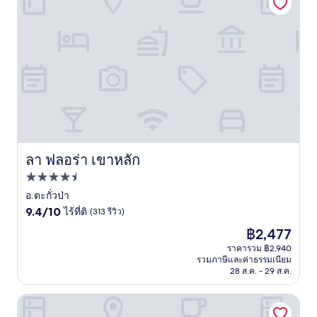
ลา ฟลอร่า เขาหลัก
ลา ฟลอร่า เขาหลัก
ที่พัก
4.5
อ.ตะกั่วป่า
9.4
ดาว
9.4/10
ไร้ที่ติ
(313 รีวิว)
จาก
ราคา
฿2,477
10,
ปัจจุบัน
ไร้
ราคารวม ฿2,940
คือ
รวมภาษีและค่าธรรมเนียม
ที่
฿2,477
28 ส.ค. - 29 ส.ค.
ติ,
(313
รีวิว)
พูลแมน เขาหลัก รีสอร์ท