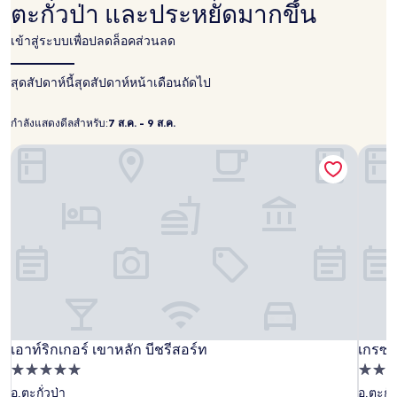
ผ่าน
ตะกั่วป่า และประหยัดมากขึ้น
มา
อ้างอิง
เข้าสู่ระบบเพื่อปลดล็อคส่วนลด
จาก
การ
สุดสัปดาห์นี้
เข้า
สุดสัปดาห์หน้า
เดือนถัดไป
พัก
1
กำลังแสดงดีลสำหรับ:
7 ส.ค. - 9 ส.ค.
7
คืน
กำลัง
ผู้
ส.ค.
เอาท์ริกเกอร์ เขาหลัก บีชรีสอร์ท
เกรซแล
แส
เข้า
-
ดง
พัก
9
2
ดี
ส.ค.
คน
ล
ราคา
และ
สำหรับ:
จำนวน
ห้อง
พัก
ว่าง
อาจ
มี
เอา
เอาท์ริกเกอร์ เขาหลัก บีชรีสอร์ท
เอา
เกรซ
เกรซแ
เอาท์ริกเกอร์ เขาหลัก บีชรีสอร์ท
เกรซแล
การ
เปลี่ยนแปลง
ท์
ที่พัก
ท์
แลนด์
ที่พัก
อาจ
5.0
4.5
อ.ตะกั่วป่า
อ.ตะกั่
ริก
ริก
เขา