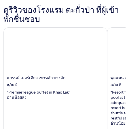
ดูรีวิวของโรงแรม ตะกั่วป่า ที่ผู้เข้า
พักชื่นชอบ
แกรนด์ เมอร์เคียว เขาหลัก บางสัก
พูลแมน เขา
แกรนด์ เมอร์เคียว เขาหลัก บางสัก
พูลแมน เข
8/10
ดี
8/10
ดี
"Premier league buffet in Khao Lak"
"Resort fac
อ่านน้อยลง
pool at th
adequate. 
resort is q
shuttle to
restful st
อ่านน้อยล