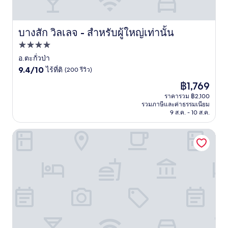
บางสัก วิลเลจ - สำหรับผู้ใหญ่เท่านั้น
บางสัก วิลเลจ - สำหรับผู้ใหญ่เท่านั้น
ที่พัก
4.0
อ.ตะกั่วป่า
9.4
ดาว
9.4/10
ไร้ที่ติ
(200 รีวิว)
จาก
ราคา
฿1,769
10,
ปัจจุบัน
ไร้
ราคารวม ฿2,100
คือ
รวมภาษีและค่าธรรมเนียม
ที่
฿1,769
9 ส.ค. - 10 ส.ค.
ติ,
(200
รีวิว)
เดอะ เฮเว่น เขาหลัก