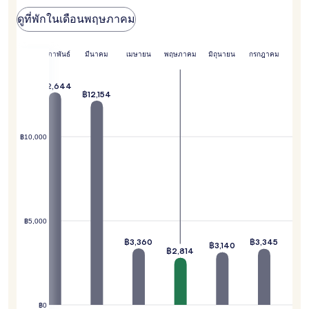
เปลี่ยนแปลง
ดูที่พักในเดือนพฤษภาคม
อาจ
มี
ข้อ
มกราคม
กุมภาพันธ์
มีนาคม
เมษายน
พฤษภาคม
มิถุนายน
กรกฎาคม
กำหนด
เพิ่ม
เติม
฿12,644
฿12,321
฿12,154
฿10,000
฿5,000
฿3,360
฿3,345
฿3,140
฿2,814
฿0