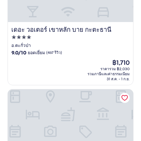
เดอะ วอเตอร์ เขาหลัก บาย กะตะธานี
เดอะ วอเตอร์ เขาหลัก บาย กะตะธานี
ที่พัก
4.0
อ.ตะกั่วป่า
9.0
ดาว
9.0/10
ยอดเยี่ยม
(467 รีวิว)
จาก
ราคา
฿1,710
10,
ปัจจุบัน
ยอด
ราคารวม ฿2,030
คือ
รวมภาษีและค่าธรรมเนียม
เยี่ยม,
฿1,710
31 ส.ค. - 1 ก.ย.
(467
รีวิว)
360 อิสระโฟลทติ้ง รีสอร์ท