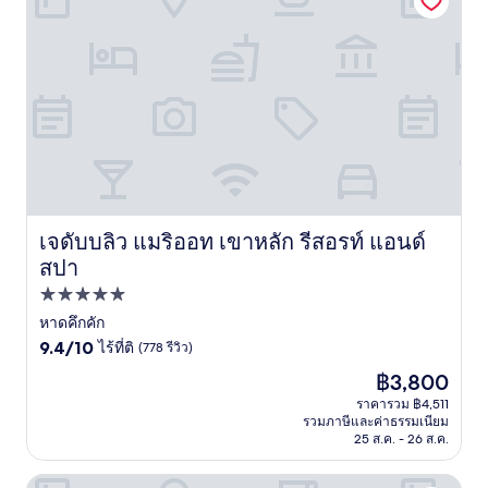
เจดับบลิว แมริออท เขาหลัก รีสอรท์ แอนด์
เจดับบลิว แมริออท เขาหลัก รีสอรท์ แอนด์ สปา
สปา
ที่พัก
5.0
หาดคึกคัก
9.4
ดาว
9.4/10
ไร้ที่ติ
(778 รีวิว)
จาก
ราคา
฿3,800
10,
ปัจจุบัน
ไร้
ราคารวม ฿4,511
คือ
รวมภาษีและค่าธรรมเนียม
ที่
฿3,800
25 ส.ค. - 26 ส.ค.
ติ,
(778
รีวิว)
อวานี+ เขาหลักรีสอร์ท