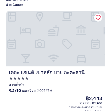
สิงหาคม 2026
อ่านน้อยลง
เดอะ แซนด์ เขาหลัก บาย กะตะธานี
เดอะ แซนด์ เขาหลัก บาย กะตะธานี
เดอะ แซนด์ เขาหลัก บาย กะตะธานี
ที่พัก
5.0
อ.ตะกั่วป่า
9.2
ดาว
9.2/10
ยอดเยี่ยม
(1,005 รีวิว)
จาก
ราคา
฿2,443
10,
ปัจจุบัน
ยอด
ราคารวม ฿2,900
คือ
รวมภาษีและค่าธรรมเนียม
เยี่ยม,
฿2,443