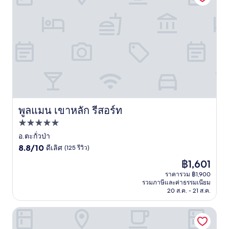
พูลแมน เขาหลัก รีสอร์ท
พูลแมน เขาหลัก รีสอร์ท
ที่พัก
5.0
อ.ตะกั่วป่า
8.8
ดาว
8.8/10
ดีเลิศ
(125 รีวิว)
จาก
ราคา
฿1,601
10,
ปัจจุบัน
ดี
ราคารวม ฿1,900
คือ
รวมภาษีและค่าธรรมเนียม
เลิศ,
฿1,601
20 ส.ค. - 21 ส.ค.
(125
รีวิว)
โรบินสัน เขาหลัก