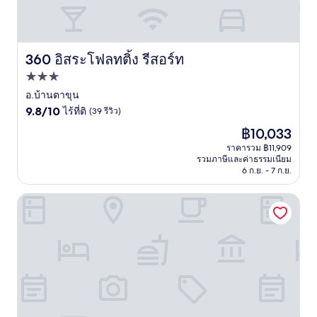
360 อิสระโฟลทติ้ง รีสอร์ท
360 อิสระโฟลทติ้ง รีสอร์ท
ที่พัก
3.0
อ.บ้านตาขุน
9.8
ดาว
9.8/10
ไร้ที่ติ
(39 รีวิว)
จาก
ราคา
฿10,033
10,
ปัจจุบัน
ไร้
ราคารวม ฿11,909
คือ
รวมภาษีและค่าธรรมเนียม
ที่
฿10,033
6 ก.ย. - 7 ก.ย.
ติ,
(39
รีวิว)
มอริซี บาย เขาหลัก รีสอร์ท