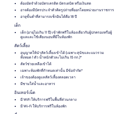
ต้องมัดจำด้วยบัตรเครดิต บัตรเดบิต หรือเงินสด
อาจต้องมีบัตรประจำตัวติดรูปถ่ายที่ออกโดยหน่วยงานราชการ
อายุขั้นต่ำที่สามารถเช็กอินได้คือ 18 ปี
เด็ก
เด็ก (อายุไม่เกิน 11 ปี) เข้าพักฟรีในห้องเดียวกับผู้ปกครองหรือผู้
ดูแลและใช้เตียงนอนที่มีในห้องพัก
สัตว์เลี้ยง
อนุญาตให้นำสัตว์เลี้ยงเข้าได้ (เฉพาะสุนัขและแมวรวม
ทั้งหมด 1 ตัว น้ำหนักตัวละไม่เกิน 15 กก.)*
สัตว์ช่วยเหลือเข้าได้
เฉพาะห้องพักที่กำหนดเท่านั้น มีข้อจำกัด*
เจ้าของต้องดูแลสัตว์เลี้ยงตลอดเวลา
มีชามใส่น้ำและอาหาร
อินเทอร์เน็ต
มี WiFi ให้บริการฟรีในพื้นที่ส่วนกลาง
มี Wi-Fi ให้บริการฟรีในห้องพัก