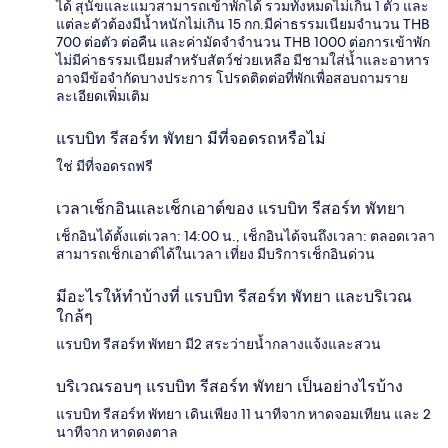
ได้ สุนัขและแมวสามารถเข้าพักได้ รวมทั้งหมดไม่เกิน 1 ตัว และ
แต่ละตัวต้องมีน้ำหนักไม่เกิน 15 กก.มีค่าธรรมเนียมจำนวน THB
700 ต่อตัว ต่อคืน และค่ามัดจำจำนวน THB 1000 ต่อการเข้าพัก
ไม่มีค่าธรรมเนียมสำหรับสัตว์ช่วยเหลือ มีชามใส่น้ำและอาหาร
อาจมีข้อจำกัดบางประการ โปรดติดต่อที่พักเพื่อสอบถามราย
ละเอียดเพิ่มเติม
แรบบิท รีสอร์ท พัทยา มีที่จอดรถหรือไม่
ใช่ มีที่จอดรถฟรี
เวลาเช็กอินและเช็กเอาต์ของ แรบบิท รีสอร์ท พัทยา
เช็กอินได้ตั้งแต่เวลา: 14:00 น., เช็กอินได้จนถึงเวลา: ตลอดเวลา
สามารถเช็กเอาต์ได้ในเวลา เที่ยง มีบริการเช็กอินด่วน
มีอะไรให้ทำบ้างที่ แรบบิท รีสอร์ท พัทยา และบริเวณ
ใกล้ๆ
แรบบิท รีสอร์ท พัทยา มี2 สระว่ายน้ำกลางแจ้งและสวน
บริเวณรอบๆ แรบบิท รีสอร์ท พัทยา เป็นอย่างไรบ้าง
แรบบิท รีสอร์ท พัทยา เดินเพียง 11 นาทีจาก หาดจอมเทียน และ 2
นาทีจาก หาดดงตาล