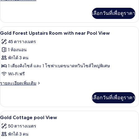
with
ละเอียด
Forest
เพิ่ม
เลือกวันที่เพื่อดูราคา
View
เติม
เกี่ยว
กับ
Gold Forest Upstairs Room with near Po
เปิด
3
Gold
Gold Forest Upstairs Room with near Pool View
Antique
ภาพถ่าย
45 ตารางเมตร
Downstairs
ทั้งหมด
Room
1 ห้องนอน
with
ของ
พักได้ 3 คน
Forest
Gold
View
1 เตียงคิงไซส์ และ 1 โซฟาเบดขนาดทวินไซส์ใหญ่พิเศษ
Forest
Wi-Fi ฟรี
Upstairs
ราย
รายละเอียดเพิ่มเติม
Room
ละเอียด
with
เพิ่ม
เลือกวันที่เพื่อดูราคา
เติม
near
เกี่ยว
Pool
กับ
Gold Cottage pool View | ตู้นิรภัยในห้
เปิด
View
2
Gold
Gold Cottage pool View
Forest
ภาพถ่าย
50 ตารางเมตร
Upstairs
ทั้งหมด
Room
พักได้ 3 คน
with