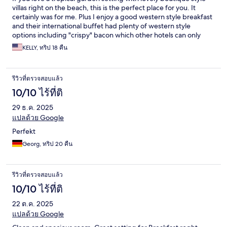
villas right on the beach, this is the perfect place for you. It
certainly was for me. Plus I enjoy a good western style breakfast
and their international buffet had plenty of western style
options including "crispy" bacon which other hotels can only
label as crispy because their finished product certainly is not.
KELLY, ทริป 18 คืน
Another plus for me is the broad selection of cable TV news
channels which I watch upon waking up and before going to
sleep after a long day outdoors hiking or at the beach. To
รีวิวที่ตรวจสอบแล้ว
conclude, all the other aspects of a wonderful hotel such as a
high quality staff and cleanliness are a given here.
10/10 ไร้ที่ติ
29 ธ.ค. 2025
แปลด้วย Google
Perfekt
Georg, ทริป 20 คืน
รีวิวที่ตรวจสอบแล้ว
10/10 ไร้ที่ติ
22 ต.ค. 2025
แปลด้วย Google