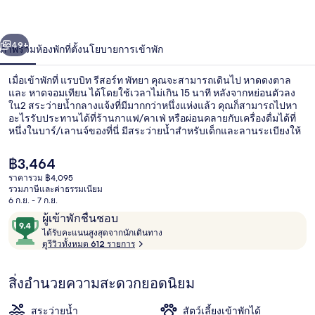
พัทยา
่อน
ถัดไป
น้า
49+
ภาพรวม
ห้องพัก
ที่ตั้ง
นโยบายการเข้าพัก
เมื่อเข้าพักที่ แรบบิท รีสอร์ท พัทยา คุณจะสามารถเดินไป หาดดงตาล
และ หาดจอมเทียน ได้โดยใช้เวลาไม่เกิน 15 นาที หลังจากหย่อนตัวลง
ใน2 สระว่ายน้ำกลางแจ้งที่มีมากกว่าหนึ่งแห่งแล้ว คุณก็สามารถไปหา
อะไรรับประทานได้ที่ร้านกาแฟ/คาเฟ่ หรือผ่อนคลายกับเครื่องดื่มได้ที่
หนึ่งในบาร์/เลานจ์ของที่นี่ มีสระว่ายน้ำสำหรับเด็กและลานระเบียงให้
บริการ โดยสิ่งอำนวยความสะดวกในห้องพัก ได้แก่ ตู้เย็นและไมโครเวฟ
นักเดินทางหลายคนถูกใจพนักงาน
ราคา
฿3,464
ปัจจุบัน
ราคารวม ฿4,095
฿3,464
รวมภาษีและค่าธรรมเนียม
มาตรฐานความสะอาด
6 ก.ย. - 7 ก.ย.
รีวิว
9.4
ผู้เข้าพักชื่นชอบ
ไ
จาก
ได้รับคะแนนสูงสุดจากนักเดินทาง
ด้
ดูรีวิวทั้งหมด 612 รายการ
10,
รั
ผู้
บ
สิ่งอำนวยความสะดวกยอดนิยม
ค
เข้า
ะ
พัก
แ
สระว่ายน้ำ
สัตว์เลี้ยงเข้าพักได้