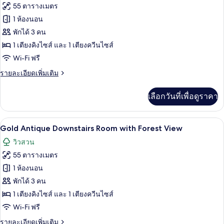
ภาพถ่าย
55 ตารางเมตร
Upstairs
ทั้งหมด
Room
1 ห้องนอน
with
ของ
พักได้ 3 คน
Forest
Gold
View
1 เตียงคิงไซส์ และ 1 เตียงควีนไซส์
Antique
Wi-Fi ฟรี
Downstairs
ราย
รายละเอียดเพิ่มเติม
Room
ละเอียด
with
เพิ่ม
เลือกวันที่เพื่อดูราคา
เติม
near
เกี่ยว
Pool
กับ
Gold Antique Downstairs Room with 
เปิด
View
3
Gold
Gold Antique Downstairs Room with Forest View
Antique
ภาพถ่าย
วิวสวน
Downstairs
ทั้งหมด
Room
55 ตารางเมตร
with
ของ
1 ห้องนอน
near
Gold
Pool
พักได้ 3 คน
View
Antique
1 เตียงคิงไซส์ และ 1 เตียงควีนไซส์
Downstairs
Wi-Fi ฟรี
Room
ราย
รายละเอียดเพิ่มเติม