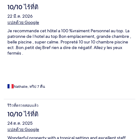
10/10 ไร้ที่ติ
22 มี.ค. 2026
แปลด้วย Google
Je recommande cet hôtel a 100 %vraiment Personnel au top. La
patronne de l hotel au top Bon emplacement, grande chambre ,
belle piscine , super calme. Propreté 10 sur 10 chambre piscine
ect .Bon.petit dej Bref rien a dire de négatif. Allez y les yeux
fermés .
Nathalie, ทริป 7 คืน
รีวิวที่ตรวจสอบแล้ว
10/10 ไร้ที่ติ
24 ต.ค. 2025
แปลด้วย Google
Wonderful property with a tropical setting and excellent staff