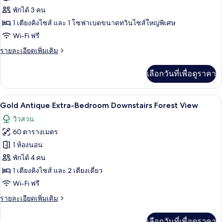
With
ของ
พักได้ 3 คน
Near
Gold
Pool
1 เตียงคิงไซส์ และ 1 โซฟาเบดขนาดทวินไซส์ใหญ่พิเศษ
View
Forest
Wi-Fi ฟรี
Downstairs
ราย
รายละเอียดเพิ่มเติม
Room
ละเอียด
with
เพิ่ม
เลือกวันที่เพื่อดูราคา
เติม
near
เกี่ยว
Pool
กับ
Gold Antique Extra-Bedroom Downstairs
เปิด
View
2
Gold
Gold Antique Extra-Bedroom Downstairs Forest View
Forest
ภาพถ่าย
วิวสวน
Downstairs
ทั้งหมด
Room
60 ตารางเมตร
with
ของ
1 ห้องนอน
near
Gold
Pool
พักได้ 4 คน
View
Antique
1 เตียงคิงไซส์ และ 2 เตียงเดี่ยว
Extra-
Wi-Fi ฟรี
Bedroom
ราย
รายละเอียดเพิ่มเติม
Downstairs
ละเอียด
Forest
เพิ่ม
เลือกวันที่เพื่อดูราคา