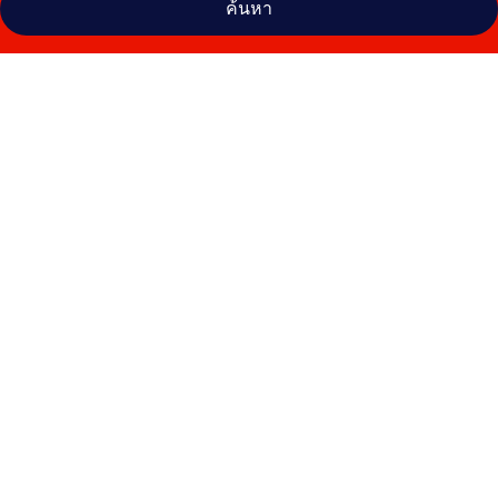
ค้นหา
คลัง
ภาพ
แรบ
บิท
รีสอร์ท