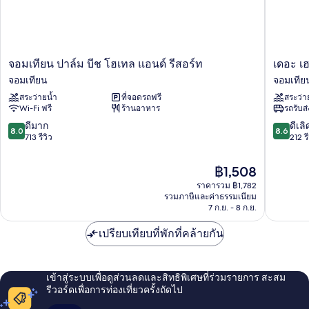
จอม
เดอะ
จอมเทียน ปาล์ม บีช โฮเทล แอนด์ รีสอร์ท
เดอะ เฮ
เทียน
เฮอ
จอมเทียน
จอมเทีย
ปาล์ม
ริ
สระว่ายน้ำ
ที่จอดรถฟรี
สระว่า
บีช
เทจ
Wi-Fi ฟรี
ร้านอาหาร
รถรับส
โฮ
พัทยา
เทล
บีช
8.0
8.6
ดีมาก
ดีเลิ
8.0
8.6
แอนด์
ฟร้อนท์
จาก
จาก
713 รีวิว
212 รี
รีสอร์ท
รี
10,
10,
จอม
สอร์ต
ดี
ดี
ราคา
฿1,508
เทียน
จอม
มาก,
เลิศ,
ปัจจุบัน
ราคารวม ฿1,782
เทียน
713
212
คือ
รวมภาษีและค่าธรรมเนียม
รีวิว
รีวิว
฿1,508
7 ก.ย. - 8 ก.ย.
เปรียบเทียบที่พักที่คล้ายกัน
เข้าสู่ระบบเพื่อดูส่วนลดและสิทธิพิเศษที่ร่วมรายการ สะสม
รีวอร์ดเพื่อการท่องเที่ยวครั้งถัดไป