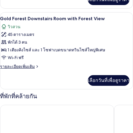
View
เติม
เกี่ยว
กับ
ตู้นิรภัยในห้องพัก, โต๊ะทำงาน, ผ้าม่านก
เปิด
2
Gold
Gold Forest Downstairs Room with Forest View
Antique
ภาพถ่าย
วิวสวน
Extra-
ทั้งหมด
Bedroom
45 ตารางเมตร
Downstairs
ของ
พักได้ 3 คน
Forest
Gold
View
1 เตียงคิงไซส์ และ 1 โซฟาเบดขนาดทวินไซส์ใหญ่พิเศษ
Forest
Wi-Fi ฟรี
Downstairs
ราย
รายละเอียดเพิ่มเติม
Room
ละเอียด
with
เพิ่ม
เลือกวันที่เพื่อดูราคา
เติม
Forest
เกี่ยว
View
กับ
ที่พักที่คล้ายกัน
Gold
Forest
จอมเทียน ปาล์ม บีช โฮเทล แอนด์ รีสอร์ท
เดอะ เฮอร
Downstairs
Room
with
Forest
View