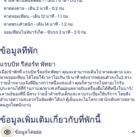
ชายหาดในพื้นที่พัทยา
- เดิน 1 นาที
- 0.0 กม.
หาดดงตาล
- เดิน 2 นาที
- 0.2 กม.
หาดจอมเทียน
- เดิน 12 นาที
- 1.1 กม.
หาดพระตำหนัก
- เดิน 14 นาที
- 1.2 กม.
จอมเทียนไนท์มาร์เก็ต
- ขับรถ 3 นาที
- 2.0 กม.
ข้อมูลที่พัก
แรบบิท รีสอร์ท พัทยา
เมื่อเข้าพักที่ แรบบิท รีสอร์ท พัทยา คุณจะสามารถเดินไป หาดดงตาล และ
หาดจอมเทียน ได้โดยใช้เวลาไม่เกิน 15 นาที หลังจากหย่อนตัวลงใน2 สระ
ว่ายน้ำกลางแจ้งที่มีมากกว่าหนึ่งแห่งแล้ว คุณก็สามารถไปหาอะไรรับ
ประทานได้ที่ร้านกาแฟ/คาเฟ่ หรือผ่อนคลายกับเครื่องดื่มได้ที่หนึ่งในบาร์/
เลานจ์ของที่นี่ มีสระว่ายน้ำสำหรับเด็กและลานระเบียงให้บริการ โดยสิ่ง
อำนวยความสะดวกในห้องพัก ได้แก่ ตู้เย็นและไมโครเวฟ นักเดินทางหลาย
คนถูกใจพนักงาน
ข้อมูลเพิ่มเติมเกี่ยวกับที่พักนี้
ข้อมูลโดยย่อ