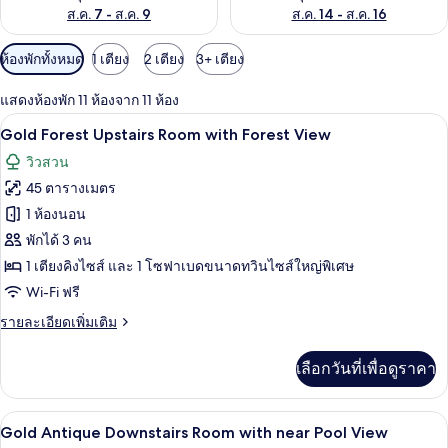
ส.ค. 7 - ส.ค. 9
ส.ค. 14 - ส.ค. 16
ตัว
ห้องพักทั้งหมด
1 เตียง
2 เตียง
3+ เตียง
กรอง
แสดงห้องพัก 11 ห้องจาก 11 ห้อง
ที่
Gold Forest Upstairs Room with Forest
เปิด
มี
4
Gold Forest Upstairs Room with Forest View
ให้
ภาพถ่าย
วิวสวน
สำหรับ
ทั้งหมด
45 ตารางเมตร
ห้อง
ของ
1 ห้องนอน
พัก
Gold
พักได้ 3 คน
Forest
1 เตียงคิงไซส์ และ 1 โซฟาเบดขนาดทวินไซส์ใหญ่พิเศษ
Upstairs
Wi-Fi ฟรี
Room
ราย
รายละเอียดเพิ่มเติม
with
ละเอียด
Forest
เพิ่ม
เลือกวันที่เพื่อดูราคา
View
เติม
เกี่ยว
กับ
Gold Antique Downstairs Room with n
เปิด
1
Gold
Gold Antique Downstairs Room with near Pool View
Forest