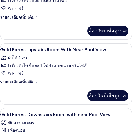
1 เตียงคิงไซส์ และ 1 เตียงควีนไซส์
With
ของ
Wi-Fi ฟรี
Forest
Gold
View
ราย
รายละเอียดเพิ่มเติม
Antique
ละเอียด
เพิ่ม
Room
เลือกวันที่เพื่อดูราคา
เติม
With
เกี่ยว
Forest
กับ
ฝักบัว, ของใช้ในห้องน้ำฟรี, ไดร์เป่าผม, 
เปิด
2
Gold
View
Gold Forest-upstairs Room With Near Pool View
Antique
ภาพถ่าย
พักได้ 2 คน
Room
ทั้งหมด
With
1 เตียงคิงไซส์ และ 1 โซฟาเบดขนาดทวินไซส์
Forest
ของ
Wi-Fi ฟรี
View
Gold
ราย
รายละเอียดเพิ่มเติม
Forest-
ละเอียด
เพิ่ม
upstairs
เลือกวันที่เพื่อดูราคา
เติม
Room
เกี่ยว
With
กับ
ตู้นิรภัยในห้องพัก, โต๊ะทำงาน, ผ้าม่านก
เปิด
2
Gold
Near
Gold Forest Downstairs Room with near Pool View
Forest-
ภาพถ่าย
Pool
45 ตารางเมตร
upstairs
View
ทั้งหมด
Room
1 ห้องนอน