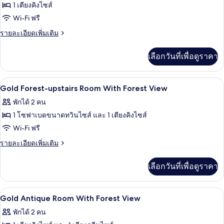
ของ
1 เตียงคิงไซส์
near
Gold
Pool
Wi-Fi ฟรี
View
Cottage
ราย
รายละเอียดเพิ่มเติม
pool
ละเอียด
เพิ่ม
View
เลือกวันที่เพื่อดูราคา
เติม
เกี่ยว
กับ
ตู้นิรภัยในห้องพัก, โต๊ะทำงาน, ผ้าม่านก
เปิด
2
Gold
Gold Forest-upstairs Room With Forest View
Cottage
ภาพถ่าย
พักได้ 2 คน
pool
ทั้งหมด
View
1 โซฟาเบดขนาดทวินไซส์ และ 1 เตียงคิงไซส์
ของ
Wi-Fi ฟรี
Gold
ราย
รายละเอียดเพิ่มเติม
Forest-
ละเอียด
เพิ่ม
upstairs
เลือกวันที่เพื่อดูราคา
เติม
Room
เกี่ยว
With
กับ
ตู้นิรภัยในห้องพัก, โต๊ะทำงาน, ผ้าม่านก
เปิด
1
Gold
Forest
Gold Antique Room With Forest View
Forest-
ภาพถ่าย
View
พักได้ 2 คน
upstairs
ทั้งหมด
Room