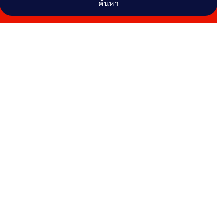
ค้นหา
คลัง
ภาพ
เลอ
บาหลี
รีสอร์ท