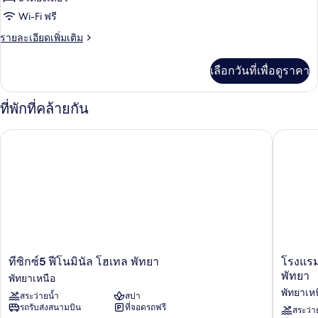
ห้อง
Wi-Fi ฟรี
ดี
ราย
รายละเอียดเพิ่มเติม
ละเอียด
ลัก
เพิ่ม
เลือกวันที่เพื่อดูราคา
เติม
ซ์
เกี่ยว
ทริปเปิล
กับ
ที่พักที่คล้ายกัน
ห้อง
ดี
ทีซิกซ์5 ฟีโนมินัล โฮเทล พัทยา
โรงแรมไบ
ลัก
ซ์
ทริปเปิล
ที
โรงแรม
ทีซิกซ์5 ฟีโนมินัล โฮเทล พัทยา
โรงแรม
ซิก
ไบรท์
พัทยา
พัทยาเหนือ
ซ์5
ตัน
พัทยาเห
สระว่ายน้ำ
สปา
ฟี
แก
รถรับส่งสนามบิน
ที่จอดรถฟรี
โน
รนด์
สระว่า