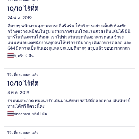
10/10 ไร้ที่ติ
24 พ.ค. 2019
ดีมากๆ พนักงานสุภาพทกระตือรือร้น ให้บริการอย่างเต็มที่ ห้องพัก
กว้างขวางเหมือนในรูป บรรยากาศรแบโรงแรมสวย เดินเล่นได้ มินิ
บาร์ในห้องทานได้หมด เราไปช่วงวันหยุดห้องอาหารตอนเช้าจะ
แน่นหน่อยแต่พนักงานทุกคนให้บริการดีมากๆ เติมอาหารตลอด และ
GM มีความเป็นกันเองดูแลแขกแบบดีมากๆ สรุปแล้วชอบมากกกกก
กก ไม่มีผิดหวังเลย ถ้าไปพัทยาอีกก็ต้องกลับไปอีกแน่นอน
R, ทริป 2 คืน
รีวิวที่ตรวจสอบแล้ว
10/10 ไร้ที่ติ
8 พ.ค. 2019
รรมหม่สะอาด พนงน่ารักเดินผ่านทักทายสวัสดีตลอดทาง. มินนิบาร์
ทานได้ฟรีดีตรงนี้ค่ะ
sineenard, ทริป 1 คืน
รีวิวที่ตรวจสอบแล้ว