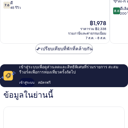
Wi-Fi 
มิ
โฮ
7.6
ดี
7.6
นัล
เทล
จาก
45 รีวิว
8.6
ดีเลิ
8.6
โฮ
แอนด์
10,
จาก
200 ร
เทล
คอน
ดี,
10,
ราคา
฿1,978
พัทยา
เวน
45
ดี
ปัจจุบัน
พัทยา
ชั่น
รีวิว
เลิศ,
ราคารวม ฿2,338
คือ
เหนือ
พัทยา
รวมภาษีและค่าธรรมเนียม
200
฿1,978
7 ส.ค. - 8 ส.ค.
พัทยา
รีวิว
เหนือ
เปรียบเทียบที่พักที่คล้ายกัน
เข้าสู่ระบบเพื่อดูส่วนลดและสิทธิพิเศษที่ร่วมรายการ สะสม
รีวอร์ดเพื่อการท่องเที่ยวครั้งถัดไป
เข้าสู่ระบบ
สมัครฟรี
ข้อมูลในย่านนี้