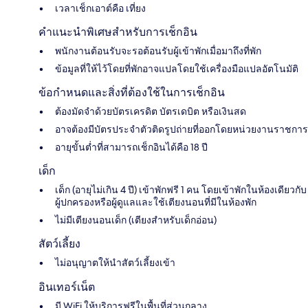
เวลาเช็กเอาต์คือ เที่ยง
คำแนะนำพิเศษสำหรับการเช็กอิน
พนักงานต้อนรับจะรอต้อนรับผู้เข้าพักเมื่อมาถึงที่พัก
ข้อมูลที่ให้ไว้โดยที่พักอาจแปลโดยใช้เครื่องมือแปลอัตโนมัติ
ข้อกำหนดและสิ่งที่ต้องใช้ในการเช็กอิน
ต้องมัดจำด้วยบัตรเครดิต บัตรเดบิต หรือเงินสด
อาจต้องมีบัตรประจำตัวติดรูปถ่ายที่ออกโดยหน่วยงานราชการ
อายุขั้นต่ำที่สามารถเช็กอินได้คือ 18 ปี
เด็ก
เด็ก (อายุไม่เกิน 4 ปี) เข้าพักฟรี 1 คน โดยเข้าพักในห้องเดียวกับ
ผู้ปกครองหรือผู้ดูแลและใช้เตียงนอนที่มีในห้องพัก
ไม่มีเตียงนอนเด็ก (เตียงสำหรับเด็กอ่อน)
สัตว์เลี้ยง
ไม่อนุญาตให้นำสัตว์เลี้ยงเข้า
อินเทอร์เน็ต
มี WiFi ให้บริการฟรีในพื้นที่ส่วนกลาง