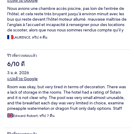
แปลด้วย Google
Nous avions une chambre accès piscine, pas loin de l’entrée de
l’hôtel, et cela reste très bruyant jusqu’à environ minuit avec les
bus qui reste devant l’hôtel moteur allumé. mauvaise maîtrise de
l’anglais à l’accueil et incapacité à renseigner pour des locations
de scooter, alors que nous nous sommes rendus compte qu’il y
en avait à peine 100 m
LAURENCE, ทริป 4 คืน
รีวิวที่ตรวจสอบแล้ว
6/10 ดี
3 ม.ค. 2026
แปลด้วย Google
Room was okay, but very tired in terms of decoration. There was
a lack of storage in the rooms. The hotel had a rating of 5stars
and it is not clear why. The pool was very small almost unusable,
and the breakfast each day was very limited in choice, examine
pineapple watermelon or dragon fruit only daily options. Staff
were very helpful although English extremely limited.
Edward Robert, ทริป 7 คืน
รีวิวที่ตรวจสอบแล้ว