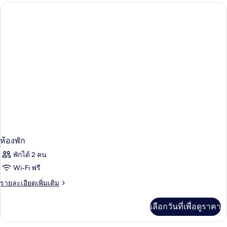
กับ
Deluxe
Twin
Room
ห้องพัก
พักได้ 2 คน
Wi-Fi ฟรี
ราย
รายละเอียดเพิ่มเติม
ละเอียด
เพิ่ม
เลือกวันที่เพื่อดูราคา
เติม
เกี่ยว