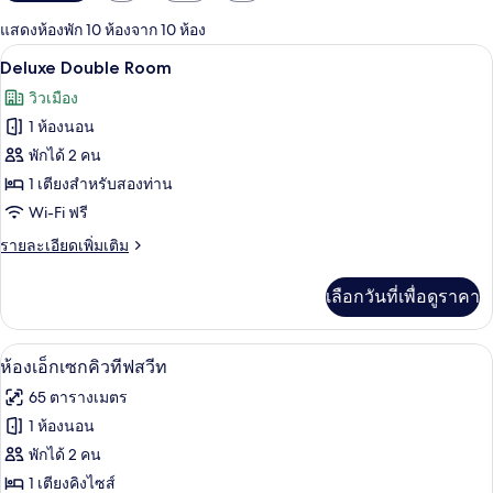
กรอง
แสดงห้องพัก 10 ห้องจาก 10 ห้อง
ที่
โต๊ะทำงาน, เตียงเสริม/เปล, Wi-Fi ฟรี, 
เปิด
มี
14
Deluxe Double Room
ให้
ภาพถ่าย
วิวเมือง
สำหรับ
ทั้งหมด
1 ห้องนอน
ห้อง
ของ
พักได้ 2 คน
พัก
Deluxe
1 เตียงสำหรับสองท่าน
Double
Wi-Fi ฟรี
Room
ราย
รายละเอียดเพิ่มเติม
ละเอียด
เพิ่ม
เลือกวันที่เพื่อดูราคา
เติม
เกี่ยว
กับ
ห้องเอ็กเซกคิวทีฟสวีท | โต๊ะทำงาน, เตีย
เปิด
19
Deluxe
ห้องเอ็กเซกคิวทีฟสวีท
Double
ภาพถ่าย
65 ตารางเมตร
Room
ทั้งหมด
1 ห้องนอน
ของ
พักได้ 2 คน
ห้อง
1 เตียงคิงไซส์