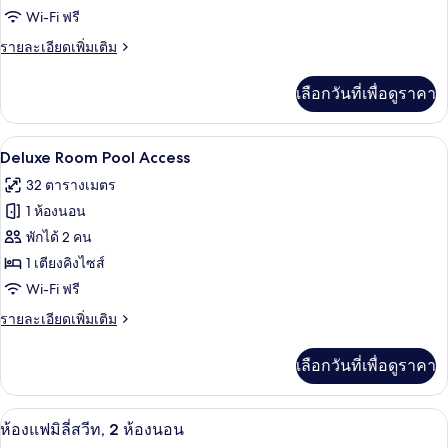
Wi-Fi ฟรี
เอ็ก
ราย
รายละเอียดเพิ่มเติม
เซก
ละเอียด
คิว
เพิ่ม
เลือกวันที่เพื่อดูราคา
เติม
ทีฟ
เกี่ยว
สวีท
กับ
Deluxe Room Pool Access | โต๊ะทำงาน, 
เปิด
18
ห้อง
Deluxe Room Pool Access
เอ็ก
ภาพถ่าย
32 ตารางเมตร
เซก
ทั้งหมด
คิว
1 ห้องนอน
ทีฟ
ของ
พักได้ 2 คน
สวี
Deluxe
ท
1 เตียงคิงไซส์
Room
Wi-Fi ฟรี
Pool
ราย
รายละเอียดเพิ่มเติม
Access
ละเอียด
เพิ่ม
เลือกวันที่เพื่อดูราคา
เติม
เกี่ยว
กับ
ห้องแฟมิลี่สวีท, 2 ห้องนอน | โต๊ะทำงาน,
เปิด
12
Deluxe
ห้องแฟมิลี่สวีท, 2 ห้องนอน
Room