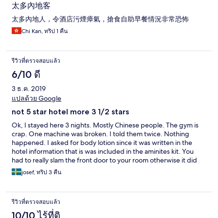
太多內地客
太多內地人，令酒店污煙瘴氣，搶食自助早餐情況非常恐怖
Chi Kan, ทริป 1 คืน
รีวิวที่ตรวจสอบแล้ว
6/10 ดี
3 ธ.ค. 2019
แปลด้วย Google
not 5 star hotel more 3 1/2 stars
Ok, I stayed here 3 nights. Mostly Chinese people. The gym is
crap. One machine was broken. I told them twice. Nothing
happened. I asked for body lotion since it was written in the
hotel information that is was included in the aminites kit. You
had to really slam the front door to your room otherwise it did
not close. The safety box was old and hard to reach since it was
josef, ทริป 3 คืน
on the top self. I stayed at Hilton Pattaya before and you cannot
compare this two hotel. They both say it is five star hotels. Hilton
is, Le Bali is not. It is fare from the beach walk, I walked one
รีวิวที่ตรวจสอบแล้ว
night, it took around 45 minutes, I did walk slowely. It is near the
shopping mall terminal 21. The staff is nice. I gave the cleaners a
10/10 ไร้ที่ติ