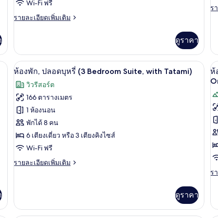
Ta
Wi-Fi ฟรี
ห้อง
ห้
รา
รา
ละ
ราย
รายละเอียดเพิ่มเติม
นอน,
น
เพิ
ละเอียด
เต
เพิ่ม
ปลอด
ป
า
ดูราคา
เกี
เติม
บุหรี่
บุห
กับ
เกี่ยว
ห้
กับ
(Suite,
(S
ite, Yotei) | ตู้นิรภัยในห้องพัก, เตารีด/โต๊ะรีดผ้า, Wi-Fi ฟรี, ผ้าปูที่นอน
ห้องพัก, ปลอดบุหรี่ (3 Bedroom Suite, wit
เปิด
เป
พัก
5
ห้อง
ห้องพัก, ปลอดบุหรี่ (3 Bedroom Suite, with Tatami)
ห้
Yotei,
A
3
พัก,
ภาพถ่าย
ภ
O
with
วิวรีสอร์ต
ห้
2
ทั้งหมด
ทั
นอ
Tatami)
ห้อง
166 ตารางเมตร
ป
นอน,
ของ
ข
1 ห้องนอน
บุห
ปลอด
(S
บุหรี่
ห้อง
พักได้ 8 คน
ห้
An
(Suite,
6 เตียงเดี่ยว หรือ 3 เตียงคิงไซส์
พัก,
พั
Yotei,
Wi-Fi ฟรี
with
4
ปลอด
Tatami)
ราย
ห้
รายละเอียดเพิ่มเติม
บุหรี่
ละเอียด
รา
รา
น
(3
เพิ่ม
ละ
เติม
Bedroom
เพิ
ป
า
ดูราคา
เกี่ยว
เต
Suite,
บุห
กับ
เกี
with
ห้อง
กับ