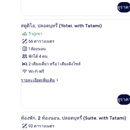
(Village)
เพิ่ม
ดูราค
เติม
เกี่ยว
กับ
สตูดิโอ, ปลอดบุหรี่ (Yotei, with T
เปิด
4
สตู
สตูดิโอ, ปลอดบุหรี่ (Yotei, with Tatami)
ดิ
ภาพถ่าย
วิวภูเขา
โอ,
ทั้งหมด
ปลอด
66 ตารางเมตร
บุหรี่
ของ
1 ห้องนอน
(Village)
สตู
พักได้ 4 คน
2 เตียงเดี่ยว หรือ 1 เตียงคิงไซส์
ดิโอ,
Wi-Fi ฟรี
ปลอด
ราย
รายละเอียดเพิ่มเติม
บุหรี่
ละเอียด
(Yotei,
เพิ่ม
เติม
with
ดูราค
เกี่ยว
Tatami)
กับ
สตู
ทีวีจอแบน, พื้นอุ่น
เปิด
ดิ
5
ห้องพัก, 2 ห้องนอน, ปลอดบุหรี่ (Suite, with Tatami)
โอ,
ภาพถ่าย
92 ตารางเมตร
ปลอด