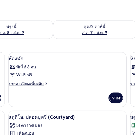
องพักว่างในพรุ่งนี้ ส.ค. 8 - ส.ค. 9
ตรวจสอบจำนวนห้องพักว่างในสุดสัปดาห์นี
พรุ่งนี้
สุดสัปดาห์นี้
ส.ค. 8 - ส.ค. 9
ส.ค. 7 - ส.ค. 9
น
ตู้นิรภัยในห้องพัก, เตารีด/โต๊ะรีดผ้า, Wi-
เปิด
เป
2
ห้องพัก
ห้
ภาพถ่าย
ภ
พักได้ 3 คน
ทั้งหมด
ทั
Wi-Fi ฟรี
ของ
ข
ราย
รา
รายละเอียดเพิ่มเติม
รา
ละเอียด
ละ
ห้อง
ห้
เพิ่ม
เพิ
า
ดูราคา
พัก
พั
เติม
เต
เกี่ยว
เกี
กับ
กับ
่น | ทีวีจอแบน, พื้นอุ่น
สตูดิโอ, ปลอดบุหรี่ (Courtyard) | บริเวณนั
เปิด
เป
3
ห้อง
ห้
สตูดิโอ, ปลอดบุหรี่ (Courtyard)
สต
พัก
พัก
ภาพถ่าย
ภ
51 ตารางเมตร
ทั้งหมด
ทั
1 ห้องนอน