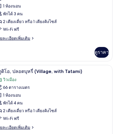
อง
1 ห้องนอน
ู
พักได้ 3 คน
2 เตียงเดี่ยว หรือ 1 เตียงคิงไซส์
โอ,
Wi-Fi ฟรี
ลอด
ย
ยละเอียดเพิ่มเติม
รี่
เอียด
Annupuri)
่ม
ดูราคา
ิม
่ยว
Fi ฟรี, ผ้าปูที่นอน
ตู้นิรภัยในห้องพัก, เตารีด/โต๊ะรีดผ้า, Wi-Fi ฟรี, 
ิด
4
ู
ูดิโอ, ปลอดบุหรี่ (Village, with Tatami)
าพถ่าย
วิวเมือง
,
้งหมด
ลอด
66 ตารางเมตร
รี่
อง
1 ห้องนอน
nnupuri)
ู
พักได้ 4 คน
2 เตียงเดี่ยว หรือ 1 เตียงคิงไซส์
โอ,
Wi-Fi ฟรี
ลอด
ย
ยละเอียดเพิ่มเติม
รี่
เอียด