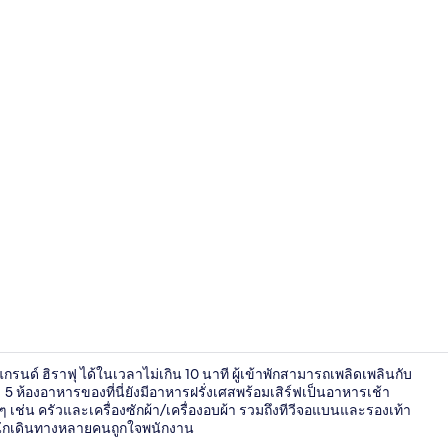
ห้องพัก, 4 ห้
กรนด์ ฮิราฟุ ได้ในเวลาไม่เกิน 10 นาที ผู้เข้าพักสามารถเพลิดเพลินกับ
 5 ห้องอาหารของที่นี่ยังมีอาหารฝรั่งเศสพร้อมเสิร์ฟเป็นอาหารเช้า
เช่น ครัวและเครื่องซักผ้า/เครื่องอบผ้า รวมถึงทีวีจอแบนและรองเท้า
่า นักเดินทางหลายคนถูกใจพนักงาน
ห้องพัก, 3 ห้