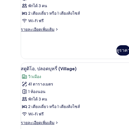
ของ
พักได้ 3 คน
สตู
2 เตียงเดี่ยว หรือ 1 เตียงคิงไซส์
Wi-Fi ฟรี
ดิโอ,
ราย
รายละเอียดเพิ่มเติม
ปลอด
ละเอียด
บุหรี่
เพิ่ม
เติม
เกี่ยว
ดูราค
กับ
สตู
ดิ
ตู้นิรภัยในห้องพัก, เตารีด/โต๊ะรีด
เปิด
3
สตูดิโอ, ปลอดบุหรี่ (Village)
โอ,
ภาพถ่าย
ปลอด
วิวเมือง
บุหรี่
ทั้งหมด
41 ตารางเมตร
ของ
1 ห้องนอน
สตู
พักได้ 3 คน
2 เตียงเดี่ยว หรือ 1 เตียงคิงไซส์
ดิโอ,
Wi-Fi ฟรี
ปลอด
ราย
รายละเอียดเพิ่มเติม
บุหรี่
ละเอียด