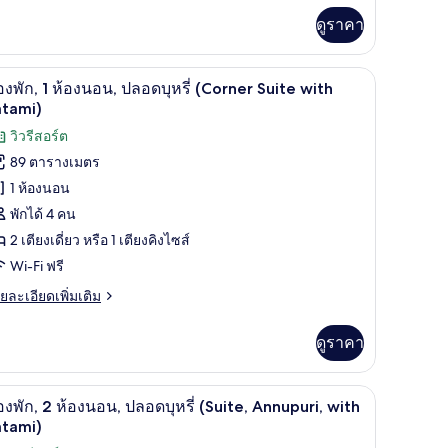
illage,
่ม
ดูราคา
ิม
ith
่ยว
atami)
Fi ฟรี, ผ้าปูที่นอน
ห้องพัก, 1 ห้องนอน, ปลอดบุหรี่ (Corner Suite with
ิด
4
ู
องพัก, 1 ห้องนอน, ปลอดบุหรี่ (Corner Suite with
าพถ่าย
atami)
,
้งหมด
วิวรีสอร์ต
ลอด
รี่
89 ตารางเมตร
อง
illage,
1 ห้องนอน
th
อง
tami)
พักได้ 4 คน
ก,
2 เตียงเดี่ยว หรือ 1 เตียงคิงไซส์
Wi-Fi ฟรี
อง
ย
ยละเอียดเพิ่มเติม
อน,
เอียด
่ม
ลอด
ดูราคา
ิม
รี่
่ยว
Corner
ห้องพัก, 2 ห้องนอน, ปลอดบุหรี่ (Suite, Annupuri, 
ิด
5
อง
องพัก, 2 ห้องนอน, ปลอดบุหรี่ (Suite, Annupuri, with
uite
,
าพถ่าย
atami)
ith