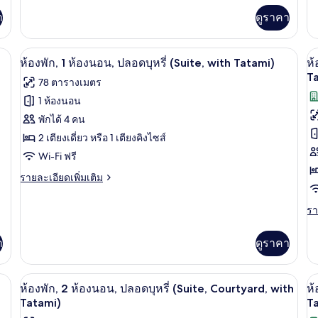
(Yotei)
(V
เพิ่ม
เพิ
า
ดูราคา
เติม
เต
w
เกี่ยว
เกี
T
กับ
กับ
atami) | ตู้นิรภัยในห้องพัก, เตารีด/โต๊ะรีดผ้า, Wi-Fi ฟรี, ผ้าปูที่นอน
ตู้นิรภัยในห้องพัก, เตารีด/โต๊ะรีดผ้า, Wi-
เปิด
เป
3
สตู
สต
ห้องพัก, 1 ห้องนอน, ปลอดบุหรี่ (Suite, with Tatami)
ห้
ดิ
ดิ
ภาพถ่าย
ภ
T
78 ตารางเมตร
โอ,
โอ
ทั้งหมด
ทั
ปลอด
ป
1 ห้องนอน
บุหรี่
บุห
ของ
ข
พักได้ 4 คน
(Yotei)
(V
wi
ห้อง
2 เตียงเดี่ยว หรือ 1 เตียงคิงไซส์
ห้
Ta
Wi-Fi ฟรี
พัก,
พั
1
ราย
1
รายละเอียดเพิ่มเติม
ละเอียด
ห้อง
ห้
เพิ่ม
รา
รา
เติม
นอน,
น
ละ
เกี่ยว
เพิ
ปลอด
ป
กับ
า
ดูราคา
เต
ห้อง
บุหรี่
บุห
เกี
พัก,
กับ
(Suite,
(
1
บริการอาหารในห้องพัก
เปิด
เป
5
ห้
ห้องพัก, 2 ห้องนอน, ปลอดบุหรี่ (Suite, Courtyard, with
ห้
with
ห้อง
S
พัก
ภาพถ่าย
ภ
Tatami)
T
นอน,
Tatami)
w
1
ปลอด