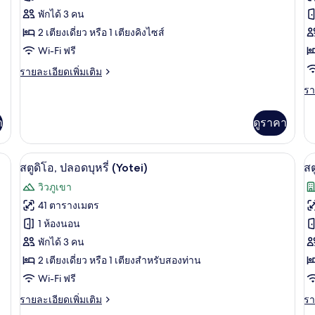
ของ
ข
พักได้ 3 คน
สตู
2 เตียงเดี่ยว หรือ 1 เตียงคิงไซส์
สต
Wi-Fi ฟรี
ดิโอ,
ดิ
ราย
รายละเอียดเพิ่มเติม
ปลอด
ป
ละเอียด
รา
รา
บุหรี่
บุห
เพิ่ม
ละ
เติม
(Courtyard)
(
เพิ
เกี่ยว
า
ดูราคา
เต
กับ
เกี
สตู
กับ
ผ้า, Wi-Fi ฟรี, ผ้าปูที่นอน
ดิ
ตู้นิรภัยในห้องพัก, เตารีด/โต๊ะรีดผ้า, Wi-
เปิด
เป
3
สต
สตูดิโอ, ปลอดบุหรี่ (Yotei)
สต
โอ,
ดิ
ภาพถ่าย
ภ
ปลอด
วิวภูเขา
โอ
บุหรี่
ทั้งหมด
ทั
ป
41 ตารางเมตร
(Courtyard)
บุห
ของ
ข
1 ห้องนอน
(A
สตู
พักได้ 3 คน
สต
2 เตียงเดี่ยว หรือ 1 เตียงสำหรับสองท่าน
ดิโอ,
ดิ
Wi-Fi ฟรี
ปลอด
ป
ราย
รา
รายละเอียดเพิ่มเติม
รา
บุหรี่
บุห
ละเอียด
ละ