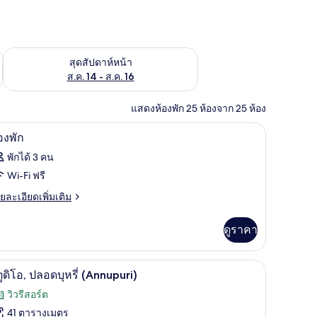
้ ส.ค. 7 - ส.ค. 9
ตรวจสอบจำนวนห้องพักว่างในสุดสัปดาห์หน้า ส.ค. 14 - ส.ค. 16
สุดสัปดาห์หน้า
ส.ค. 14 - ส.ค. 16
แสดงห้องพัก 25 ห้องจาก 25 ห้อง
Fi ฟรี, ผ้าปูที่นอน
ตู้นิรภัยในห้องพัก, เตารีด/โต๊ะรีดผ้า, Wi-Fi ฟรี, 
ิด
2
องพัก
าพถ่าย
พักได้ 3 คน
้งหมด
Wi-Fi ฟรี
อง
ย
ยละเอียดเพิ่มเติม
เอียด
อง
่ม
ดูราคา
ก
ิม
่ยว
่งเล่น | ทีวีจอแบน, พื้นอุ่น
สตูดิโอ, ปลอดบุหรี่ (Annupuri) | ตู้นิรภัยในห้องพั
ิด
3
อง
ูดิโอ, ปลอดบุหรี่ (Annupuri)
าพถ่าย
วิวรีสอร์ต
้งหมด
41 ตารางเมตร