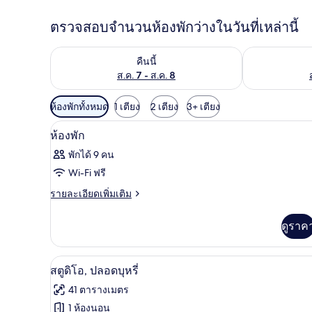
ง
ตรวจสอบจำนวนห้องพักว่างในวันที่เหล่านี้
ตรวจสอบจำนวนห้องพักว่างในคืนนี้ ส.ค. 7 - ส.ค. 8
ตรวจสอบจำนวนห้
คืนนี้
ส.ค. 7 - ส.ค. 8
ตัว
ห้องพักทั้งหมด
1 เตียง
2 เตียง
3+ เตียง
กรอง
บริเวณนั่งเล่น | ทีวีจอแบน, พื้นอุ่
เปิด
1
ห้องพัก
ที่
ภาพถ่าย
มี
พักได้ 9 คน
ทั้งหมด
ให้
Wi-Fi ฟรี
ของ
สำหรับ
ราย
รายละเอียดเพิ่มเติม
ละเอียด
ห้อง
ห้อง
เพิ่ม
พัก
ดูราค
พัก
เติม
เกี่ยว
กับ
สตูดิโอ, ปลอดบุหรี่ | บริเวณนั่งเล
เปิด
3
ห้อง
สตูดิโอ, ปลอดบุหรี่
พัก
ภาพถ่าย
41 ตารางเมตร
ทั้งหมด
1 ห้องนอน