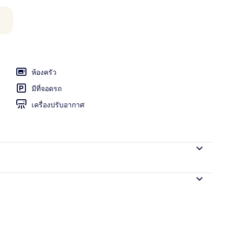
งนอน, ปลอดบุหรี่ (Suite, Yotei) | บริเวณนั่งเล่น | ทีวีจอแบน, พื้นอุ่น
ห้องครัว
มีที่จอดรถ
เครื่องปรับอากาศ