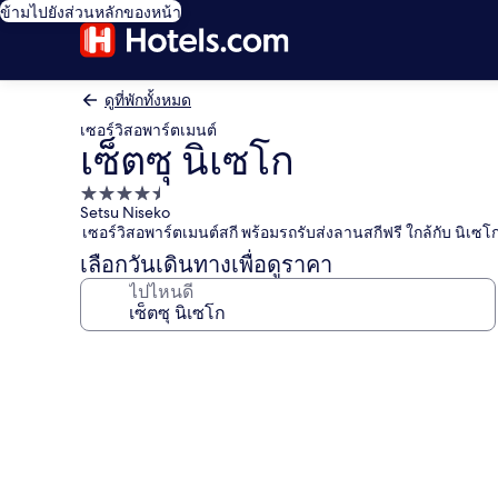
ข้ามไปยังส่วนหลักของหน้า
ดูที่พักทั้งหมด
เซอร์วิสอพาร์ตเมนต์
เซ็ตซุ นิเซโก
ที่พัก
Setsu Niseko
4.5
เซอร์วิสอพาร์ตเมนต์สกี พร้อมรถรับส่งลานสกีฟรี ใกล้กับ นิเซโ
ดาว
เลือกวันเดินทางเพื่อดูราคา
ไปไหนดี
คลัง
ภาพ
เซ็ตซุ
นิ