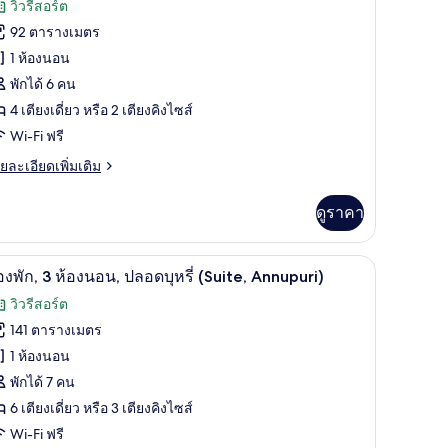
้งหมด
วิวรีสอร์ต
atami)
อง
น,
92 ตารางเมตร
อง
ลอด
1 ห้องนอน
รี่
อง
orner
พักได้ 6 คน
ก,
ite
4 เตียงเดี่ยว หรือ 2 เตียงคิงไซส์
th
tami)
Wi-Fi ฟรี
อง
ย
ยละเอียดเพิ่มเติม
อน,
เอียด
่ม
ลอด
ดูราคา
ิม
รี่
่ยว
uite,
ูที่นอน
tei, with Tatami) | ตู้นิรภัยในห้องพัก, เตารีด/โต๊ะรีดผ้า, Wi-Fi ฟรี, ผ้าปูที่นอน
ห้องพัก, 3 ห้องนอน, ปลอดบุหรี่ (Suite, Annupuri) 
ิด
5
อง
องพัก, 3 ห้องนอน, ปลอดบุหรี่ (Suite, Annupuri)
nnupuri,
,
าพถ่าย
ith
วิวรีสอร์ต
้งหมด
atami)
อง
141 ตารางเมตร
น,
อง
1 ห้องนอน
ลอด
รี่
อง
พักได้ 7 คน
uite,
6 เตียงเดี่ยว หรือ 3 เตียงคิงไซส์
ก,
nupuri,
Wi-Fi ฟรี
th