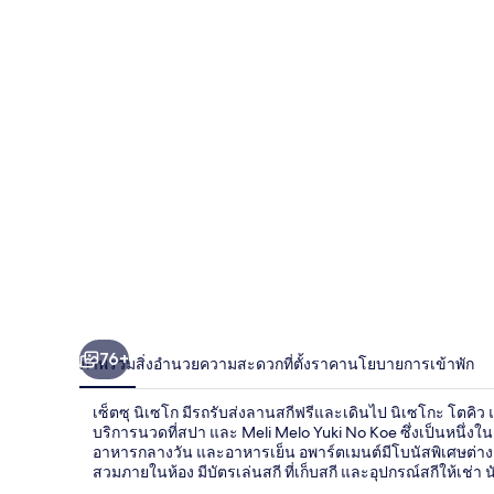
เซโก
76+
ภาพรวม
สิ่งอำนวยความสะดวก
ที่ตั้ง
ราคา
นโยบายการเข้าพัก
เซ็ตซุ นิเซโก มีรถรับส่งลานสกีฟรีและเดินไป นิเซโกะ โตคิว แ
บริการนวดที่สปา และ Meli Melo Yuki No Koe ซึ่งเป็นหนึ่งใน
อาหารกลางวัน และอาหารเย็น อพาร์ตเมนต์มีโบนัสพิเศษต่างๆ 
สวมภายในห้อง มีบัตรเล่นสกี ที่เก็บสกี และอุปกรณ์สกีให้เช