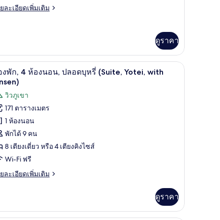
tami)
อง
ย
ยละเอียดเพิ่มเติม
เอียด
อน,
่ม
ิม
ลอด
ดูราคา
่ยว
รี่
อง
uite,
h Tatami) | บริเวณนั่งเล่น | ทีวีจอแบน, พื้นอุ่น
ห้องพัก, 4 ห้องนอน, ปลอดบุหรี่ (Suite, Yotei, w
ิด
,
3
องพัก, 4 ห้องนอน, ปลอดบุหรี่ (Suite, Yotei, with
nnupuri)
าพถ่าย
nsen)
อง
้งหมด
วิวภูเขา
น,
ลอด
171 ตารางเมตร
อง
รี่
1 ห้องนอน
uite,
อง
nupuri)
พักได้ 9 คน
ก,
8 เตียงเดี่ยว หรือ 4 เตียงคิงไซส์
Wi-Fi ฟรี
อง
ย
ยละเอียดเพิ่มเติม
อน,
เอียด
่ม
ลอด
ดูราคา
ิม
รี่
่ยว