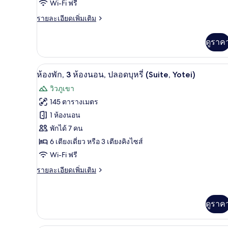
Wi-Fi ฟรี
ห้อง
ราย
รายละเอียดเพิ่มเติม
นอน,
ละเอียด
เพิ่ม
ปลอด
ดูราค
เติม
บุหรี่
เกี่ยว
กับ
(Suite,
ห้องพัก, 3 ห้องนอน, ปลอดบุหรี่ (Su
เปิด
5
ห้อง
ห้องพัก, 3 ห้องนอน, ปลอดบุหรี่ (Suite, Yotei)
Village,
พัก,
ภาพถ่าย
with
วิวภูเขา
2
ทั้งหมด
Tatami)
ห้อง
145 ตารางเมตร
นอน,
ของ
1 ห้องนอน
ปลอด
บุหรี่
ห้อง
พักได้ 7 คน
(Suite,
6 เตียงเดี่ยว หรือ 3 เตียงคิงไซส์
พัก,
Village,
Wi-Fi ฟรี
with
3
Tatami)
ห้อง
ราย
รายละเอียดเพิ่มเติม
ละเอียด
นอน,
เพิ่ม
เติม
ปลอด
ดูราค
เกี่ยว
บุหรี่
กับ
ห้อง