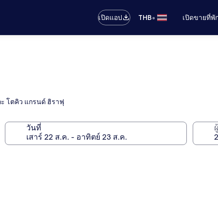
•
เปิดแอป
THB
เปิดขายที่พ
กะ โตคิว แกรนด์ ฮิราฟุ
วันที่
ผ