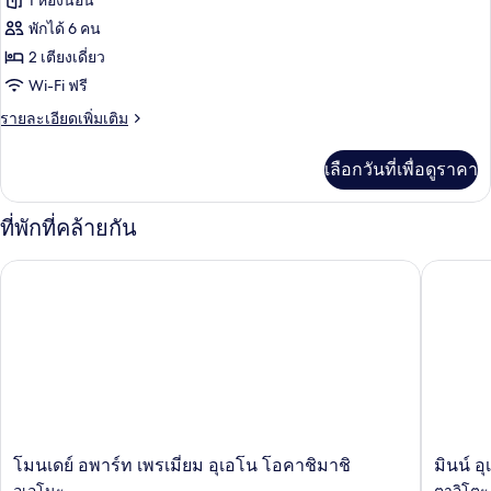
1 ห้องนอน
ลัก
ทั้งหมด
ซ์,
พักได้ 6 คน
ปลอด
ของ
2 เตียงเดี่ยว
บุหรี่
(Japanese)
ห้อง
Wi-Fi ฟรี
พัก,
ราย
รายละเอียดเพิ่มเติม
ละเอียด
ปลอด
เพิ่ม
เลือกวันที่เพื่อดูราคา
เติม
บุหรี่
เกี่ยว
(Run
กับ
ที่พักที่คล้ายกัน
of
ห้อง
พัก,
House,
โมนเดย์ อพาร์ท เพรเมี่ยม อุเอโน โอคาชิมาชิ
มินน์ อุเ
ปลอด
Bed
บุหรี่
Type
(Run
of
not
House,
guaranteed)
Bed
Type
not
guaranteed)
โม
มิ
โมนเดย์ อพาร์ท เพรเมี่ยม อุเอโน โอคาชิมาชิ
มินน์ อ
น
นน์
อุเอโนะ
ตาอิโตะ