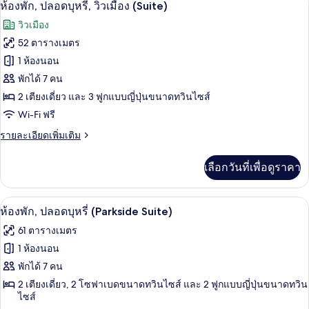
เปิด
18
ห้อง
ห้องพัก, ปลอดบุหรี่, วิวเมือง (Suite)
แก
ภาพถ่าย
วิวเมือง
รนด์,
ทั้งหมด
ปลอด
52 ตารางเมตร
บุหรี่
ของ
1 ห้องนอน
(Japanese)
ห้อง
พักได้ 7 คน
2 เตียงเดี่ยว และ 3 ฟูกแบบญี่ปุ่นขนาดทวินไซส์
พัก,
Wi-Fi ฟรี
ปลอด
ราย
รายละเอียดเพิ่มเติม
บุหรี่,
ละเอียด
วิว
เพิ่ม
เลือกวันที่เพื่อดูราคา
เติม
เมือง
เกี่ยว
(Suite)
กับ
ตู้นิรภัยในห้องพัก, ผ้าม่านกันแสง, เตารี
เปิด
19
ห้อง
ห้องพัก, ปลอดบุหรี่ (Parkside Suite)
พัก,
ภาพถ่าย
61 ตารางเมตร
ปลอด
ทั้งหมด
บุหรี่,
1 ห้องนอน
วิว
ของ
พักได้ 7 คน
เมือง
(Suite)
ห้อง
2 เตียงเดี่ยว, 2 โซฟาเบดขนาดทวินไซส์ และ 2 ฟูกแบบญี่ปุ่นขนาดทวิน
ไซส์
พัก,