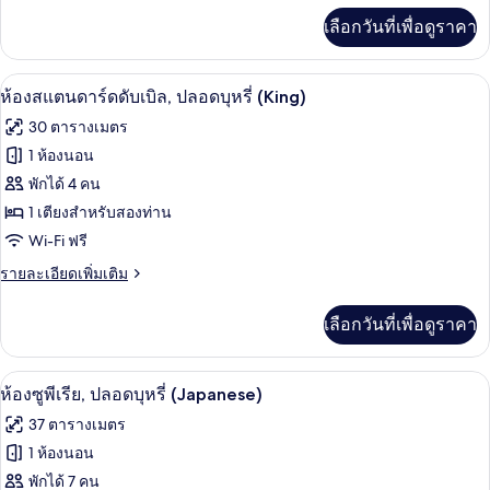
ลี่,
เพิ่ม
เลือกวันที่เพื่อดูราคา
เติม
ปลอด
เกี่ยว
บุหรี่
กับ
ตู้นิรภัยในห้องพัก, ผ้าม่านกันแสง, เตารี
เปิด
13
ห้อง
ห้องสแตนดาร์ดดับเบิล, ปลอดบุหรี่ (King)
(Standard)
แฟ
ภาพถ่าย
30 ตารางเมตร
มิ
ทั้งหมด
ลี่,
1 ห้องนอน
ปลอด
ของ
พักได้ 4 คน
บุหรี่
(Standard)
ห้อง
1 เตียงสำหรับสองท่าน
Wi-Fi ฟรี
สแตนดาร์ด
ราย
รายละเอียดเพิ่มเติม
ดับเบิล,
ละเอียด
ปลอด
เพิ่ม
เลือกวันที่เพื่อดูราคา
เติม
บุหรี่
เกี่ยว
(King)
กับ
ตู้นิรภัยในห้องพัก, ผ้าม่านกันแสง, เตารี
เปิด
13
ห้อง
ห้องซูพีเรีย, ปลอดบุหรี่ (Japanese)
สแตนดาร์ด
ภาพถ่าย
37 ตารางเมตร
ดับเบิล,
ทั้งหมด
ปลอด
1 ห้องนอน
บุหรี่
ของ
พักได้ 7 คน
(King)