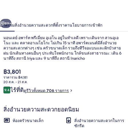
อ
พาร์
่อน
ถัดไป
น้า
89+
ภาพรวม
สิ่งอำนวยความสะดวก
ที่ตั้ง
ราคา
นโยบายการเข้าพัก
ท
พรี
มอนเดย์ อพาร์ท พรีเมี่ยม อุเอโน อยู่ในทำเลดี เพราะเดินจาก สวนอุเอ
โนะ และ ตลาดอาเมโยโกะ ไม่เกิน 15 นาที อพาร์ตเมนต์มีสิ่งอำนวย
เมี่
ความสะดวกต่างๆ เช่น ครัวขนาดเล็ก รวมถึงทีวีจอแบนและฝักบัวสาย
ฝน นักเดินทางคนอื่นๆ ประทับใจพนักงาน ใกล้ขนส่งสาธารณะ: เดิน 6
นาทีถึง สถานี Iriya และ 9 นาทีถึง สถานี Inaricho
ยม
อุ
ราคา
฿3,801
ปัจจุบัน
ราคารวม ฿4,181
฿3,801
เอโน
20 ส.ค. - 21 ส.ค.
ด้านหน้าที่พัก
รีวิว
ไร้ที่ติ
9.4
ดูรีวิวทั้งหมด 706 รายการ
9.4 จาก 10
สิ่งอำนวยความสะดวกยอดนิยม
ห้องครัวขนาดเล็ก
สิ่งอำนวยความสะดวกในการ
ซักรีด