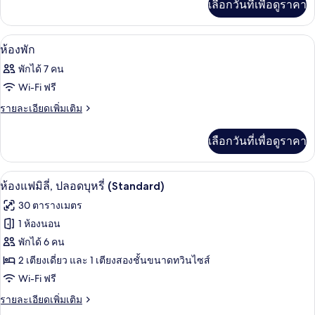
เลือกวันที่เพื่อดูราคา
พัก
เติม
เกี่ยว
กับ
ตู้นิรภัยในห้องพัก, ผ้าม่านกันแสง, เตารี
เปิด
9
ห้อง
ห้องพัก
พัก
ภาพถ่าย
พักได้ 7 คน
ทั้งหมด
Wi-Fi ฟรี
ของ
ราย
รายละเอียดเพิ่มเติม
ละเอียด
ห้อง
เพิ่ม
เลือกวันที่เพื่อดูราคา
พัก
เติม
เกี่ยว
กับ
ตู้นิรภัยในห้องพัก, ผ้าม่านกันแสง, เตารี
เปิด
14
ห้อง
ห้องแฟมิลี่, ปลอดบุหรี่ (Standard)
พัก
ภาพถ่าย
30 ตารางเมตร
ทั้งหมด
1 ห้องนอน
ของ
พักได้ 6 คน
ห้อง
2 เตียงเดี่ยว และ 1 เตียงสองชั้นขนาดทวินไซส์
Wi-Fi ฟรี
แฟ
ราย
รายละเอียดเพิ่มเติม
มิ
ละเอียด