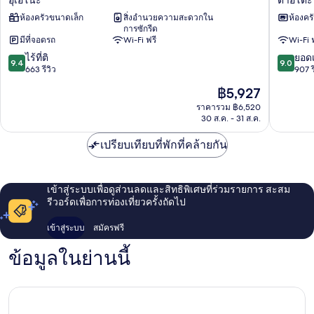
เดย์
อุ
ห้องครัวขนาดเล็ก
สิ่งอำนวยความสะดวกใน
ห้องคร
อ
เอ
การซักรีด
พาร์
โนะ
มีที่จอดรถ
Wi-Fi ฟรี
Wi-Fi 
ท
ตา
9.4
9.0
เพ
ไร้ที่ติ
อิ
ยอดเ
9.4
9.0
จาก
จาก
ร
663 รีวิว
โตะ
907 ร
10,
10,
เมี่
ราคา
฿5,927
ไร้
ยอด
ยม
ปัจจุบัน
ที่
เยี่ยม,
อุ
ราคารวม ฿6,520
คือ
30 ส.ค. - 31 ส.ค.
ติ,
907
เอโน
฿5,927
663
รีวิว
โอ
เปรียบเทียบที่พักที่คล้ายกัน
รีวิว
คา
ชิ
มาชิ
อุ
เข้าสู่ระบบเพื่อดูส่วนลดและสิทธิพิเศษที่ร่วมรายการ สะสม
เอ
รีวอร์ดเพื่อการท่องเที่ยวครั้งถัดไป
โนะ
เข้าสู่ระบบ
สมัครฟรี
ข้อมูลในย่านนี้