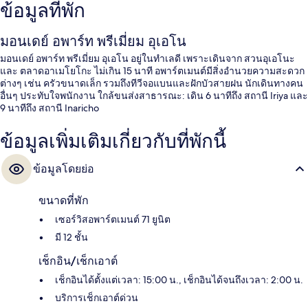
ข้อมูลที่พัก
มอนเดย์ อพาร์ท พรีเมี่ยม อุเอโน
มอนเดย์ อพาร์ท พรีเมี่ยม อุเอโน อยู่ในทำเลดี เพราะเดินจาก สวนอุเอโนะ
และ ตลาดอาเมโยโกะ ไม่เกิน 15 นาที อพาร์ตเมนต์มีสิ่งอำนวยความสะดวก
ต่างๆ เช่น ครัวขนาดเล็ก รวมถึงทีวีจอแบนและฝักบัวสายฝน นักเดินทางคน
อื่นๆ ประทับใจพนักงาน ใกล้ขนส่งสาธารณะ: เดิน 6 นาทีถึง สถานี Iriya และ
9 นาทีถึง สถานี Inaricho
ข้อมูลเพิ่มเติมเกี่ยวกับที่พักนี้
ข้อมูลโดยย่อ
ขนาดที่พัก
เซอร์วิสอพาร์ตเมนต์ 71 ยูนิต
มี 12 ชั้น
เช็กอิน/เช็กเอาต์
เช็กอินได้ตั้งแต่เวลา: 15:00 น., เช็กอินได้จนถึงเวลา: 2:00 น.
บริการเช็กเอาต์ด่วน