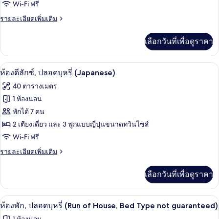
Wi-Fi ฟรี
ปลอด
ราย
รายละเอียดเพิ่มเติม
บุหรี่
ละเอียด
เพิ่ม
(Parkside
เลือกวันที่เพื่อดูราคา
เติม
Suite)
เกี่ยว
กับ
ห้องดีลักซ์, ปลอดบุหรี่ (Japanese) | ตู้น
เปิด
14
ห้อง
ห้องดีลักซ์, ปลอดบุหรี่ (Japanese)
พัก,
ภาพถ่าย
40 ตารางเมตร
ปลอด
ทั้งหมด
บุหรี่
1 ห้องนอน
(Parkside
ของ
พักได้ 7 คน
Suite)
ห้อง
2 เตียงเดี่ยว และ 3 ฟูกแบบญี่ปุ่นขนาดทวินไซส์
Wi-Fi ฟรี
ดี
ราย
รายละเอียดเพิ่มเติม
ลัก
ละเอียด
ซ์,
เพิ่ม
เลือกวันที่เพื่อดูราคา
เติม
ปลอด
เกี่ยว
บุหรี่
กับ
ตู้นิรภัยในห้องพัก, ผ้าม่านกันแสง, เตารี
เปิด
5
ห้อง
ห้องพัก, ปลอดบุหรี่ (Run of House, Bed Type not guaranteed)
(Japanese)
ดี
ภาพถ่าย