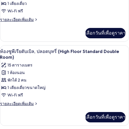
ท่าน,
ของ
1 เตียงเดี่ยว
ปลอด
บุหรี่
ห้อง
Wi-Fi ฟรี
(Wooden
ซู
ราย
รายละเอียดเพิ่มเติม
Floor)
ละเอียด
พี
เพิ่ม
เลือกวันที่เพื่อดูราคา
เติม
เรีย
เกี่ยว
ซิงเกิล,
กับ
ห้องซูพีเรียดับเบิล, ปลอดบุหรี่ (High F
เปิด
5
ห้อง
ห้องซูพีเรียดับเบิล, ปลอดบุหรี่ (High Floor Standard Double
ปลอด
ซู
ภาพถ่าย
Room)
พี
บุหรี่
ทั้งหมด
15 ตารางเมตร
เรีย
(High
ซิงเกิล,
1 ห้องนอน
ของ
Floor
ปลอด
พักได้ 2 คน
บุหรี่
Deluxe
ห้อง
(High
1 เตียงเดี่ยวขนาดใหญ่
Single
ซู
Floor
Room)
Wi-Fi ฟรี
Deluxe
พี
Single
ราย
รายละเอียดเพิ่มเติม
เรียดั
Room)
ละเอียด
เพิ่ม
บเบิล,
เลือกวันที่เพื่อดูราคา
เติม
ปลอด
เกี่ยว