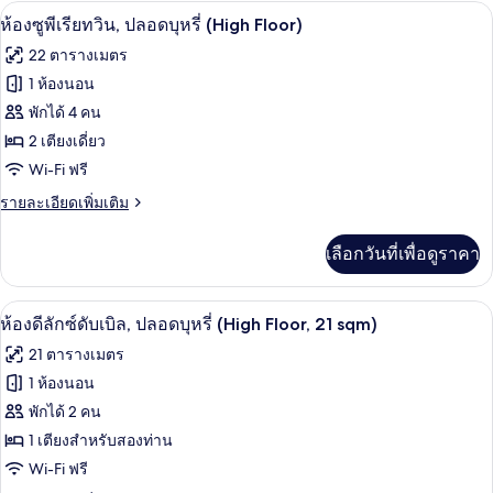
กับ
บุหรี่
ห้องซูพีเรียทวิน, ปลอดบุหรี่ (High Floor)
เปิด
5
ห้อง
ห้องซูพีเรียทวิน, ปลอดบุหรี่ (High Floor)
(High
ซู
ภาพถ่าย
22 ตารางเมตร
พี
Floor
ทั้งหมด
เรียดั
1 ห้องนอน
Standard
บเบิล,
ของ
พักได้ 4 คน
Double
ปลอด
บุหรี่
Room)
ห้อง
2 เตียงเดี่ยว
(High
Wi-Fi ฟรี
ซู
Floor
Standard
ราย
รายละเอียดเพิ่มเติม
พี
Double
ละเอียด
เรีย
Room)
เพิ่ม
เลือกวันที่เพื่อดูราคา
เติม
ทวิน,
เกี่ยว
ปลอด
กับ
ห้องดีลักซ์ดับเบิล, ปลอดบุหรี่ (High Floo
เปิด
5
ห้อง
ห้องดีลักซ์ดับเบิล, ปลอดบุหรี่ (High Floor, 21 sqm)
บุหรี่
ซู
ภาพถ่าย
21 ตารางเมตร
พี
(High
ทั้งหมด
เรีย
1 ห้องนอน
Floor)
ทวิ
ของ
พักได้ 2 คน
น,
ปลอด
ห้อง
1 เตียงสำหรับสองท่าน
บุหรี่
Wi-Fi ฟรี
ดี
(High