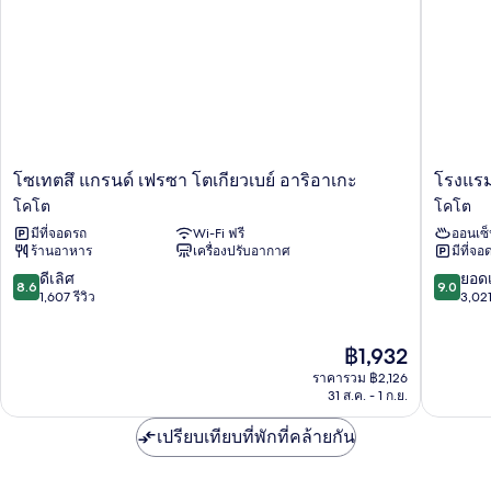
ปลอด
บุหรี่
(Renovated)
โซ
โรงแรม
โซเทตสึ แกรนด์ เฟรซา โตเกียวเบย์ อาริอาเกะ
โรงแรม
เทตสึ
วิลล่า
โคโต
โคโต
แก
ฟอน
มีที่จอดรถ
Wi-Fi ฟรี
ออนเซ็
รนด์
แทน
ร้านอาหาร
เครื่องปรับอากาศ
มีที่จอ
เฟร
แก
ซา
รนด์
8.6
9.0
ดีเลิศ
ยอดเ
8.6
9.0
โต
โตเกียว
จาก
จาก
1,607 รีวิว
3,021
เกีย
อา
10,
10,
วเบย์
ริ
ดี
ยอด
ราคา
฿1,932
อา
อา
เลิศ,
เยี่ยม,
ปัจจุบัน
ริ
เกะ
1,607
3,021
ราคารวม ฿2,126
คือ
อา
โคโต
รีวิว
รีวิว
31 ส.ค. - 1 ก.ย.
฿1,932
เกะ
โคโต
เปรียบเทียบที่พักที่คล้ายกัน