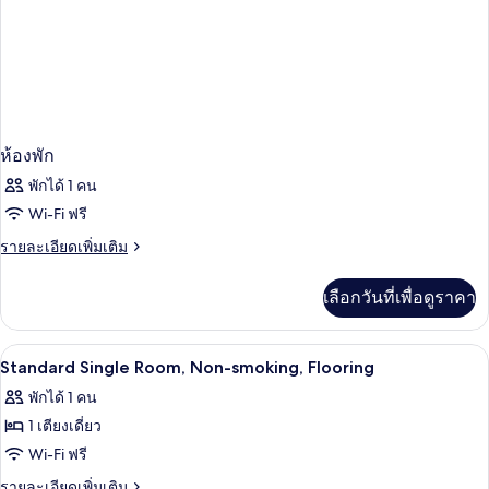
ห้องพัก
พักได้ 1 คน
Wi-Fi ฟรี
ราย
รายละเอียดเพิ่มเติม
ละเอียด
เพิ่ม
เลือกวันที่เพื่อดูราคา
เติม
เกี่ยว
กับ
โต๊ะทำงาน, Wi-Fi ฟรี, ผ้าปูที่นอน
เปิด
1
ห้อง
Standard Single Room, Non-smoking, Flooring
พัก
ภาพถ่าย
พักได้ 1 คน
ทั้งหมด
1 เตียงเดี่ยว
ของ
Wi-Fi ฟรี
Standard
ราย
รายละเอียดเพิ่มเติม