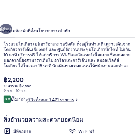
เบย์
อา
่อน
ถัดไป
น้า
98+
ภาพรวม
ห้องพัก
ที่ตั้ง
นโยบายการเข้าพัก
ริ
อา
โรงแรมโตเกียว เบย์ อาริอาเกะ วอชิงตัน ตั้งอยู่ในทำเลดี เพราะเดินจาก
โตเกียวการ์เด้นเธียเตอร์ และ ศูนย์จัดงานประชุมโตเกียวบิ๊กไซท์ ไม่เกิน
เกะ
10 นาที บริการฟรี ได้แก่ บริการ Wi-Fiและอินเทอร์เน็ตแบบเชื่อมต่อสาย
นอกจากนี้ยังสามารถเดินไป อาริอาเกะการ์เด้น และ สมอลเวิลด์ส์
โตเกียว ได้ในเวลา 15 นาที นักเดินทางเทคะแนนให้พนักงานและทำเล
วอชิงตัน
ใกล้ขนส่งสาธารณะ: เดิน 4 นาทีถึง สถานี Ariake และ 4 นาทีถึง สถานี
โตเกียวบิ๊กไซต์
ราคา
฿2,200
ปัจจุบัน
ราคารวม ฿2,662
฿2,200
9 ก.ย. - 10 ก.ย.
บริเวณภายนอก
รีวิว
ดีมาก
8.0
ดูรีวิวทั้งหมด 1,421 รายการ
8.0 จาก 10
สิ่งอำนวยความสะดวกยอดนิยม
มีที่จอดรถ
Wi-Fi ฟรี