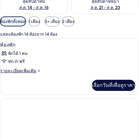
สุดสัปดาห์นี้
สุดสัปดาห์หน้า
ส.ค. 14 - ส.ค. 16
ส.ค. 21 - ส.ค. 23
ตัว
ห้องพักทั้งหมด
1 เตียง
3+ เตียง
2 เตียง
กรอง
แสดงห้องพัก 14 ห้องจาก 14 ห้อง
ที่
โต๊ะทำงาน, Wi-Fi ฟรี, ผ้าปูที่นอน
เปิด
มี
1
ห้องพัก
ให้
ภาพถ่าย
พักได้ 1 คน
สำหรับ
ทั้งหมด
Wi-Fi ฟรี
ห้อง
ของ
ราย
รายละเอียดเพิ่มเติม
พัก
ละเอียด
ห้อง
เพิ่ม
เลือกวันที่เพื่อดูราคา
พัก
เติม
เกี่ยว
กับ
ห้อง
พัก