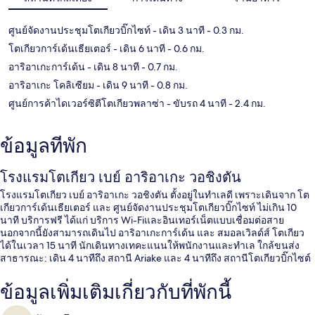
ศูนย์จัดงานประชุมโตเกียวบิ๊กไซท์
- เดิน 3 นาที
- 0.3 กม.
โตเกียวการ์เด้นเธียเตอร์
- เดิน 6 นาที
- 0.6 กม.
อาริอาเกะการ์เด้น
- เดิน 8 นาที
- 0.7 กม.
อาริอาเกะ โคลิเซียม
- เดิน 9 นาที
- 0.8 กม.
ศูนย์การค้าไดเวอร์ซิตีโตเกียวพลาซ่า
- ขับรถ 4 นาที
- 2.4 กม.
ข้อมูลที่พัก
โรงแรมโตเกียว เบย์ อาริอาเกะ วอชิงตัน
โรงแรมโตเกียว เบย์ อาริอาเกะ วอชิงตัน ตั้งอยู่ในทำเลดี เพราะเดินจาก โต
เกียวการ์เด้นเธียเตอร์ และ ศูนย์จัดงานประชุมโตเกียวบิ๊กไซท์ ไม่เกิน 10
นาที บริการฟรี ได้แก่ บริการ Wi-Fiและอินเทอร์เน็ตแบบเชื่อมต่อสาย
นอกจากนี้ยังสามารถเดินไป อาริอาเกะการ์เด้น และ สมอลเวิลด์ส์ โตเกียว
ได้ในเวลา 15 นาที นักเดินทางเทคะแนนให้พนักงานและทำเล ใกล้ขนส่ง
สาธารณะ: เดิน 4 นาทีถึง สถานี Ariake และ 4 นาทีถึง สถานีโตเกียวบิ๊กไซต์
ข้อมูลเพิ่มเติมเกี่ยวกับที่พักนี้