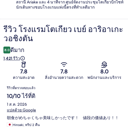
สถานี Ariake และ 4 นาทีจาก ศูนย์จัดงานประชุมโตเกียวบิ๊กไซท์
นักเดินทางชอบโรงแรมแห่งนี้ตรงที่ทำเลดีมาก
รีวิว โรงแรมโตเกียว เบย์ อาริอาเกะ
รีวิว
วอชิงตัน
ดีมาก
8.0
1,421 รีวิว
7.8
7.8
8.0
ความสะอาด
สิ่งอำนวยความสะดวก
พนักงานและบริการ
รีวิว
รีวิวที่ตรวจสอบแล้ว
10/10 ไร้ที่ติ
1 ส.ค. 2026
แปลด้วย Google
朝食がめちゃくちゃ美味しかったです！ 値段の価値あり！！
Hiroaki, ทริป 2 คืน