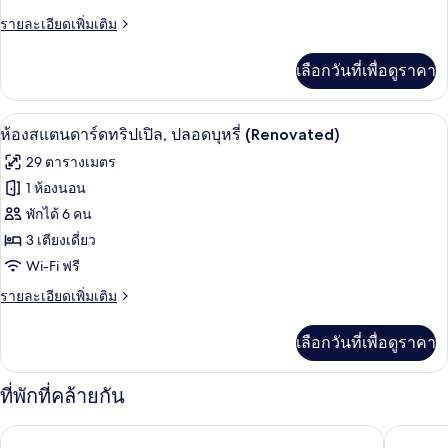
ราย
รายละเอียดเพิ่มเติม
ทวิน,
ละเอียด
ปลอด
เพิ่ม
เลือกวันที่เพื่อดูราคา
เติม
บุหรี่
เกี่ยว
(Renovated)
กับ
ห้องสแตนดาร์ดทริปเปิล, ปลอดบุหรี่ (Ren
เปิด
4
ห้อง
ห้องสแตนดาร์ดทริปเปิล, ปลอดบุหรี่ (Renovated)
สแตนดาร์ด
ภาพถ่าย
29 ตารางเมตร
ทวิ
ทั้งหมด
น,
1 ห้องนอน
ปลอด
ของ
พักได้ 6 คน
บุหรี่
(Renovated)
ห้อง
3 เตียงเดี่ยว
Wi-Fi ฟรี
สแตนดาร์ด
ราย
รายละเอียดเพิ่มเติม
ทริปเปิล,
ละเอียด
ปลอด
เพิ่ม
เลือกวันที่เพื่อดูราคา
เติม
บุหรี่
เกี่ยว
(Renovated)
กับ
ที่พักที่คล้ายกัน
ห้อง
สแตนดาร์ด
โซเทตสึ แกรนด์ เฟรซา โตเกียวเบย์ อาริอาเกะ
โรงแรมวิ
ทริปเปิล,