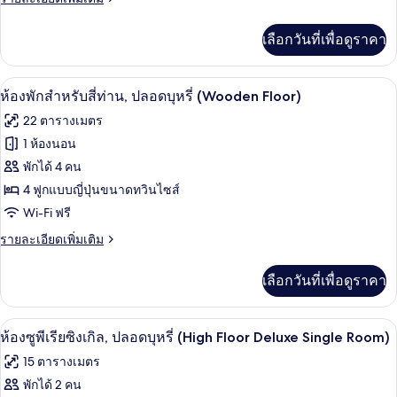
Single
ละเอียด
เพิ่ม
Room,
เลือกวันที่เพื่อดูราคา
เติม
Non-
เกี่ยว
smoking,
กับ
ห้องพักสำหรับสี่ท่าน, ปลอดบุหรี่ (Wooden
เปิด
5
Standard
Flooring
ห้องพักสำหรับสี่ท่าน, ปลอดบุหรี่ (Wooden Floor)
Single
ภาพถ่าย
22 ตารางเมตร
Room,
ทั้งหมด
Non-
1 ห้องนอน
smoking,
ของ
พักได้ 4 คน
Flooring
ห้อง
4 ฟูกแบบญี่ปุ่นขนาดทวินไซส์
Wi-Fi ฟรี
พัก
ราย
รายละเอียดเพิ่มเติม
สำหรับ
ละเอียด
สี่
เพิ่ม
เลือกวันที่เพื่อดูราคา
เติม
ท่าน,
เกี่ยว
ปลอด
กับ
ห้องซูพีเรียซิงเกิล, ปลอดบุหรี่ (High Fl
เปิด
5
ห้อง
ห้องซูพีเรียซิงเกิล, ปลอดบุหรี่ (High Floor Deluxe Single Room)
บุหรี่
พัก
ภาพถ่าย
15 ตารางเมตร
สำหรับ
(Wooden
ทั้งหมด
สี่
พักได้ 2 คน
Floor)