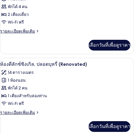
(High
ของ
พักได้ 4 คน
Floor)
ห้อง
2 เตียงเดี่ยว
Wi-Fi ฟรี
ดี
ราย
รายละเอียดเพิ่มเติม
ลัก
ละเอียด
ซ์
เพิ่ม
เลือกวันที่เพื่อดูราคา
เติม
ทวิน
เกี่ยว
กับ
ห้องดีลักซ์ซิงเกิล, ปลอดบุหรี่ (Renovated
เปิด
4
ห้อง
ห้องดีลักซ์ซิงเกิล, ปลอดบุหรี่ (Renovated)
ดี
ภาพถ่าย
14 ตารางเมตร
ลัก
ทั้งหมด
ซ์
1 ห้องนอน
ทวิ
ของ
พักได้ 2 คน
น
ห้อง
1 เตียงสำหรับสองท่าน
Wi-Fi ฟรี
ดี
ราย
รายละเอียดเพิ่มเติม
ลัก
ละเอียด
ซ์
เพิ่ม
เลือกวันที่เพื่อดูราคา
เติม
ซิงเกิล,
เกี่ยว