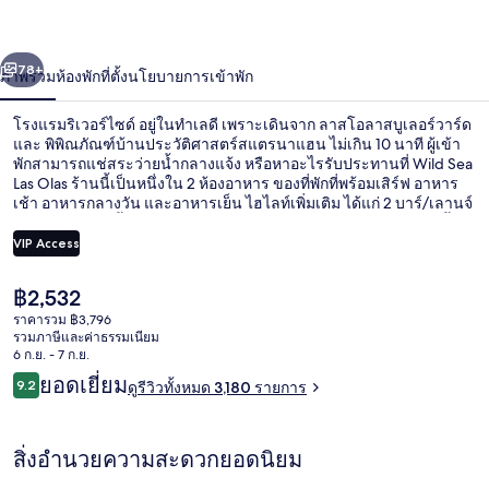
ไซด์
่อน
ถัดไป
น้า
78+
ภาพรวม
ห้องพัก
ที่ตั้ง
นโยบายการเข้าพัก
โรงแรมริเวอร์ไซด์ อยู่ในทำเลดี เพราะเดินจาก ลาสโอลาสบูเลอร์วาร์ด
และ พิพิณภัณฑ์บ้านประวัติศาสตร์สแตรนาแฮน ไม่เกิน 10 นาที ผู้เข้า
พักสามารถแช่สระว่ายน้ำกลางแจ้ง หรือหาอะไรรับประทานที่ Wild Sea
Las Olas ร้านนี้เป็นหนึ่งใน 2 ห้องอาหาร ของที่พักที่พร้อมเสิร์ฟ อาหาร
เช้า อาหารกลางวัน และอาหารเย็น ไฮไลท์เพิ่มเติม ได้แก่ 2 บาร์/เลานจ์
บาร์ริมสระว่ายน้ำ และเฮลท์คลับ นักเดินทางเทคะแนนให้สระว่ายน้ำ
และพนักงาน
VIP Access
ราคา
฿2,532
วิวจากที่พัก
ปัจจุบัน
ราคารวม ฿3,796
฿2,532
รวมภาษีและค่าธรรมเนียม
6 ก.ย. - 7 ก.ย.
รีวิว
ยอดเยี่ยม
9.2
ดูรีวิวทั้งหมด 3,180 รายการ
9.2 จาก 10
สิ่งอำนวยความสะดวกยอดนิยม