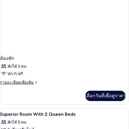
คิว
ไซส์
ทีฟ,
เตียง
2
ควีน
เตียง,
ไซส์
2
ชั้น
เตียง,
บน
ชั้น
บน
ห้องพัก
พักได้ 2 คน
Wi-Fi ฟรี
ราย
รายละเอียดเพิ่มเติม
ละเอียด
เพิ่ม
เลือกวันที่เพื่อดูราคา
เติม
เกี่ยว
กับ
ตู้นิรภัยในห้องพัก, โต๊ะทำงาน, เตารีด/โต
เปิด
5
ห้อง
Superior Room With 2 Queen Beds
พัก
ภาพถ่าย
พักได้ 5 คน
ทั้งหมด