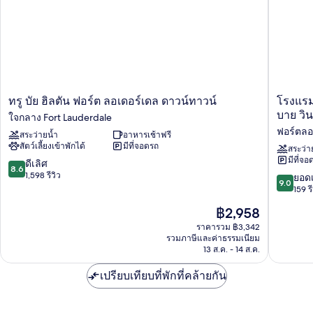
ควีน
ไซส์
2
เตียง
ทรู
โรงแรม
ทรู บัย ฮิลตัน ฟอร์ต ลอเดอร์เดล ดาวน์ทาวน์
โรงแรม 
บัย
บาร์
บาย วิ
ใจกลาง Fort Lauderdale
ฮิล
ลีย์
ฟอร์ตลอ
สระว่ายน้ำ
อาหารเช้าฟรี
ตัน
เฮา
สัตว์เลี้ยงเข้าพักได้
มีที่จอดรถ
ฟ
ส์
สระว่า
มีที่จอ
อร์ต
โฮ
8.6
ดีเลิศ
8.6
ลอเด
เทล,
จาก
1,598 รีวิว
9.0
ยอดเ
9.0
อร์เดล
เทรดมาร
10,
จาก
159 รี
ดาวน์
คอลเล
ดี
10,
ราคา
฿2,958
ทาวน์
คชั่น
เลิศ,
ยอด
ปัจจุบัน
ใจกลาง
บาย
1,598
เยี่ยม,
ราคารวม ฿3,342
คือ
Fort
วิน
รีวิว
รวมภาษีและค่าธรรมเนียม
159
฿2,958
Lauderdale
13 ส.ค. - 14 ส.ค.
ด์
รีวิว
แฮม
เปรียบเทียบที่พักที่คล้ายกัน
ฟ
อร์
ตล
อเด