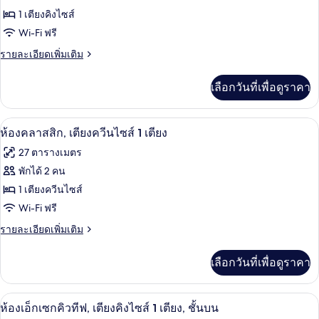
Bed
City
ของ
1 เตียงคิงไซส์
View,
1
ห้อง
Wi-Fi ฟรี
King
คลาส
ราย
รายละเอียดเพิ่มเติม
Bed
ละเอียด
สิก,
เพิ่ม
เลือกวันที่เพื่อดูราคา
เติม
เตียง
เกี่ยว
คิง
กับ
ตู้นิรภัยในห้องพัก, โต๊ะทำงาน, เตารีด/โต
เปิด
4
ห้อง
ห้องคลาสสิก, เตียงควีนไซส์ 1 เตียง
ไซส์
คลาส
ภาพถ่าย
27 ตารางเมตร
1
สิก,
ทั้งหมด
เตียง
พักได้ 2 คน
เตียง
คิง
ของ
1 เตียงควีนไซส์
ไซส์
1
ห้อง
Wi-Fi ฟรี
เตียง
คลาส
ราย
รายละเอียดเพิ่มเติม
ละเอียด
สิก,
เพิ่ม
เลือกวันที่เพื่อดูราคา
เติม
เตียง
เกี่ยว
ควีน
กับ
ห้องเอ็กเซกคิวทีฟ, เตียงคิงไซส์ 1 เตียง, 
เปิด
5
ห้อง
ห้องเอ็กเซกคิวทีฟ, เตียงคิงไซส์ 1 เตียง, ชั้นบน
ไซส์
คลาส