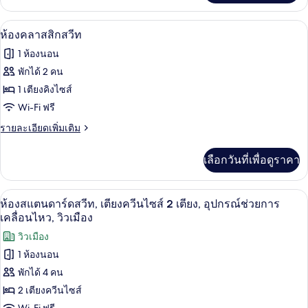
เกี่ยว
นอน,
กับ
ห้องคลาสสิกสวีท | ตู้นิรภัยในห้องพัก, โต
เปิด
7
ห้อง
ห้องคลาสสิกสวีท
ระเบียง,
สแตนดาร์ด
ภาพถ่าย
1 ห้องนอน
วิว
สวี
ทั้งหมด
ท,
พักได้ 2 คน
เมือง
1
ของ
1 เตียงคิงไซส์
ห้อง
นอน,
ห้อง
Wi-Fi ฟรี
ระเบียง,
คลาส
ราย
รายละเอียดเพิ่มเติม
วิว
ละเอียด
เมือง
สิ
เพิ่ม
เลือกวันที่เพื่อดูราคา
เติม
ก
เกี่ยว
สวีท
กับ
ห้องสแตนดาร์ดสวีท, เตียงควีนไซส์ 2 เตีย
เปิด
5
ห้อง
ห้องสแตนดาร์ดสวีท, เตียงควีนไซส์ 2 เตียง, อุปกรณ์ช่วยการ
คลาส
ภาพถ่าย
เคลื่อนไหว, วิวเมือง
สิ
ทั้งหมด
วิวเมือง
ก
สวี
1 ห้องนอน
ของ
ท
พักได้ 4 คน
ห้อง
2 เตียงควีนไซส์
สแตนดาร์ด