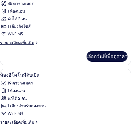
ภาพถ่าย
45 ตารางเมตร
1
สิก,
ทั้งหมด
เตียง
1 ห้องนอน
เตียง
ควีน
ของ
พักได้ 2 คน
ไซส์
1
ห้อง
1 เตียงคิงไซส์
เตียง
Wi-Fi ฟรี
เอ็ก
ราย
รายละเอียดเพิ่มเติม
เซก
ละเอียด
คิว
เพิ่ม
เลือกวันที่เพื่อดูราคา
เติม
ทีฟ,
เกี่ยว
เตียง
กับ
ห้องอีโคโนมีดับเบิล | ตู้นิรภัยในห้องพัก
เปิด
4
ห้อง
ห้องอีโคโนมีดับเบิล
คิง
เอ็ก
ภาพถ่าย
19 ตารางเมตร
เซก
ไซส์
ทั้งหมด
คิว
1 ห้องนอน
1
ทีฟ,
ของ
พักได้ 2 คน
เตียง
เตียง,
คิง
ห้อง
1 เตียงสำหรับสองท่าน
ชั้น
ไซส์
Wi-Fi ฟรี
อี
1
บน
เตียง,
ราย
รายละเอียดเพิ่มเติม
โค
ชั้น
ละเอียด