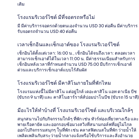
เติม
โรงแรมริเวอร์ไซด์ มีที่จอดรถหรือไม่
มี มีค่าบริการจอดรถด้วยตนเองจำนวน USD 30 ต่อคืน มีค่าบริการ
รับจอดรถจำนวน USD 40 ต่อคืน
เวลาเช็กอินและเช็กเอาต์ของ โรงแรมริเวอร์ไซด์
เช็กอินได้ตั้งแต่เวลา: 16:00 น., เช็กอินได้จนถึงเวลา: ตลอดเวลา
สามารถเช็กเอาต์ได้ในเวลา 11:00 น. มีค่าธรรมเนียมสำหรับการ
เช็กอินหลังเวลาที่กำหนดจำนวน USD 75.00 มีบริการเช็กเอาต์
ด่วนและบริการเช็กเอาต์แบบไร้สัมผัส
โรงแรมริเวอร์ไซด์ มีคาสิโนภายในที่พักไหม
โรงแรมแห่งนี้ไม่มีคาสิโน แต่อยู่ใกล้ เดอะคาสิโน แอท ดาเนีย บีช
(ขับรถ 9 นาที) และ คาสิโนฮาร์ราห์ส์ปอมปาโนบีช (ขับรถ 15 นาที)
มีอะไรให้ทำบ้างที่ โรงแรมริเวอร์ไซด์ และบริเวณใกล้ๆ
สนุกสนานไปกับกิจกรรมใกล้ๆ ที่พัก เช่น ทัวร์ท่องเที่ยวทางเรือ และ
พายเรือคายัค และออกรอบซ้อมวงสวิงที่สนามกอล์ฟที่อยู่ไม่ไกล
ออกไปกิจกรรมสนุกๆ ในที่พัก เช่น คลาสฟิตเนสในที่พัก ว่ายน้ำให้
เพลิดเพลินกับสระว่ายน้ำกลางแจ้งหรือใช้บริการและสิ่งอำนวย