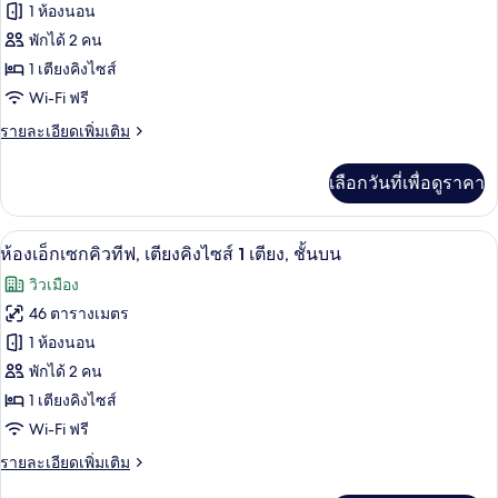
ของ
1 ห้องนอน
เตียง
ระเบียง,
คิง
ห้อง
พักได้ 2 คน
ชั้น
ไซส์
1 เตียงคิงไซส์
เอ็ก
1
บน
Wi-Fi ฟรี
เตียง,
เซก
ระเบียง,
ราย
รายละเอียดเพิ่มเติม
คิว
ชั้น
ละเอียด
บน
ทีฟ,
เพิ่ม
เลือกวันที่เพื่อดูราคา
เติม
เตียง
เกี่ยว
กับ
คิง
ตู้นิรภัยในห้องพัก, โต๊ะทำงาน, เตารีด/โต
เปิด
4
ห้อง
ห้องเอ็กเซกคิวทีฟ, เตียงคิงไซส์ 1 เตียง, ชั้นบน
ไซส์
เอ็ก
ภาพถ่าย
วิวเมือง
เซก
1
ทั้งหมด
คิว
46 ตารางเมตร
เตียง,
ทีฟ,
ของ
1 ห้องนอน
เตียง
ชั้น
คิง
ห้อง
พักได้ 2 คน
บน
ไซส์
1 เตียงคิงไซส์
เอ็ก
1
Wi-Fi ฟรี
เตียง,
เซก
ชั้น
ราย
รายละเอียดเพิ่มเติม
คิว
บน
ละเอียด