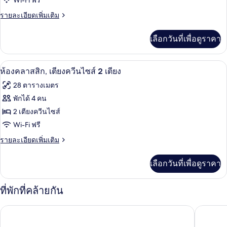
Wi-Fi ฟรี
สวีท,
ราย
รายละเอียดเพิ่มเติม
เตียง
ละเอียด
เพิ่ม
ควีน
เลือกวันที่เพื่อดูราคา
เติม
ไซส์
เกี่ยว
กับ
2
ตู้นิรภัยในห้องพัก, โต๊ะทำงาน, เตารีด/โต
เปิด
4
ห้อง
ห้องคลาสสิก, เตียงควีนไซส์ 2 เตียง
เตียง,
สแตนดาร์ด
ภาพถ่าย
28 ตารางเมตร
สวี
อุปกรณ์
ทั้งหมด
ท,
พักได้ 4 คน
ช่วย
เตียง
ของ
2 เตียงควีนไซส์
ควีน
การ
ไซส์
ห้อง
Wi-Fi ฟรี
2
เคลื่อนไหว,
คลาส
ราย
รายละเอียดเพิ่มเติม
เตียง,
ละเอียด
วิว
อุปกรณ์
สิก,
เพิ่ม
ช่วย
เลือกวันที่เพื่อดูราคา
เมือง
เติม
เตียง
การ
เกี่ยว
เคลื่อนไหว,
ควีน
กับ
วิว
ที่พักที่คล้ายกัน
ห้อง
เมือง
ไซส์
คลาส
ทรู บัย ฮิลตัน ฟอร์ต ลอเดอร์เดล ดาวน์ทาวน์
โรงแรม บ
2
สิก,
เตียง
เตียง