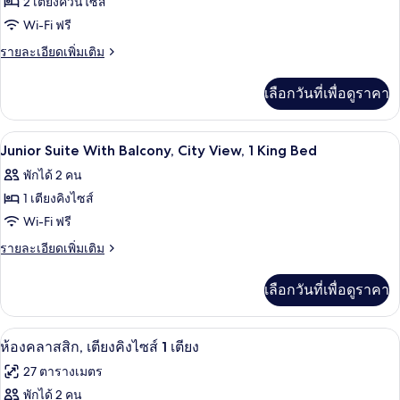
2 เตียงควีนไซส์
ของ
Wi-Fi ฟรี
Superior
ราย
รายละเอียดเพิ่มเติม
Room
ละเอียด
เพิ่ม
With
เลือกวันที่เพื่อดูราคา
เติม
2
เกี่ยว
Queen
กับ
ตู้นิรภัยในห้องพัก, โต๊ะทำงาน, เตารีด/โต
เปิด
4
Superior
Beds
Junior Suite With Balcony, City View, 1 King Bed
Room
ภาพถ่าย
พักได้ 2 คน
With
ทั้งหมด
2
1 เตียงคิงไซส์
Queen
ของ
Wi-Fi ฟรี
Beds
Junior
ราย
รายละเอียดเพิ่มเติม
Suite
ละเอียด
เพิ่ม
With
เลือกวันที่เพื่อดูราคา
เติม
Balcony,
เกี่ยว
City
กับ
ห้องคลาสสิก, เตียงคิงไซส์ 1 เตียง | ตู้น
เปิด
4
Junior
View,
ห้องคลาสสิก, เตียงคิงไซส์ 1 เตียง
Suite
ภาพถ่าย
1
27 ตารางเมตร
With
King
ทั้งหมด
Balcony,
พักได้ 2 คน