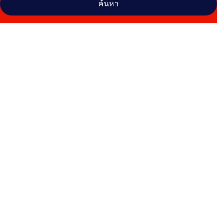
ค้นหา
คลัง
ภาพ
โรงแรม
ริ
เวอร์