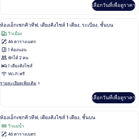
โน
บน
เพิ่ม
เลือกวันที่เพื่อดูราคา
เติม
มี
เกี่ยว
ดับเบิล
กับ
ตู้นิรภัยในห้องพัก, โต๊ะทำงาน, เตารีด/โต
เปิด
4
ห้อง
ห้องเอ็กเซกคิวทีฟ, เตียงคิงไซส์ 1 เตียง, ระเบียง, ชั้นบน
อี
ภาพถ่าย
วิวเมือง
โค
ทั้งหมด
โน
46 ตารางเมตร
มี
ของ
1 ห้องนอน
ดับเบิล
ห้อง
พักได้ 2 คน
1 เตียงคิงไซส์
เอ็ก
Wi-Fi ฟรี
เซก
ราย
รายละเอียดเพิ่มเติม
คิว
ละเอียด
ทีฟ,
เพิ่ม
เลือกวันที่เพื่อดูราคา
เติม
เตียง
เกี่ยว
กับ
คิง
ตู้นิรภัยในห้องพัก, โต๊ะทำงาน, เตารีด/โต
เปิด
4
ห้อง
ห้องเอ็กเซกคิวทีฟ, เตียงคิงไซส์ 1 เตียง, ชั้นบน
ไซส์
เอ็ก
ภาพถ่าย
วิวแม่น้ำ
เซก
1
ทั้งหมด
คิว
46 ตารางเมตร
เตียง,
ทีฟ,