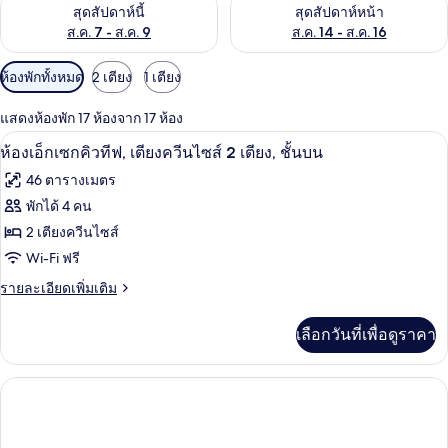
ตรวจสอบจำนวนห้องพักว่างในสุดสัปดาห์นี้ ส.ค. 7 - ส.ค. 9
ตรวจสอบจำนวนห้องพักว่างในสุดส
สุดสัปดาห์นี้
สุดสัปดาห์หน้า
ส.ค. 7 - ส.ค. 9
ส.ค. 14 - ส.ค. 16
ตัว
ห้องพักทั้งหมด
2 เตียง
1 เตียง
กรอง
แสดงห้องพัก 17 ห้องจาก 17 ห้อง
ที่
ตู้นิรภัยในห้องพัก, โต๊ะทำงาน, เตารีด/โต
เปิด
มี
4
ห้องเอ็กเซกคิวทีฟ, เตียงควีนไซส์ 2 เตียง, ชั้นบน
ให้
ภาพถ่าย
46 ตารางเมตร
สำหรับ
ทั้งหมด
พักได้ 4 คน
ห้อง
ของ
2 เตียงควีนไซส์
พัก
ห้อง
Wi-Fi ฟรี
เอ็ก
ราย
รายละเอียดเพิ่มเติม
ละเอียด
เซก
เพิ่ม
เลือกวันที่เพื่อดูราคา
เติม
คิว
เกี่ยว
ทีฟ,
กับ
ห้อง
เตียง
เอ็ก
เซก
ควีน