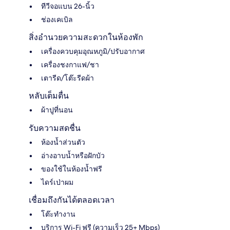
ทีวีจอแบน 26-นิ้ว
ช่องเคเบิล
สิ่งอำนวยความสะดวกในห้องพัก
เครื่องควบคุมอุณหภูมิ/ปรับอากาศ
เครื่องชงกาแฟ/ชา
เตารีด/โต๊ะรีดผ้า
หลับเต็มตื่น
ผ้าปูที่นอน
รับความสดชื่น
ห้องน้ำส่วนตัว
อ่างอาบน้ำหรือฝักบัว
ของใช้ในห้องน้ำฟรี
ไดร์เป่าผม
เชื่อมถึงกันได้ตลอดเวลา
โต๊ะทำงาน
บริการ Wi-Fi ฟรี (ความเร็ว 25+ Mbps)