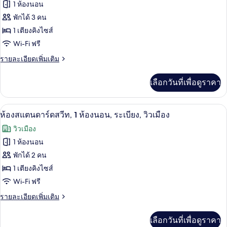
ของ
1 ห้องนอน
ไซส์
2
ห้อง
พักได้ 3 คน
เตียง
1 เตียงคิงไซส์
เอ็ก
Wi-Fi ฟรี
เซก
ราย
รายละเอียดเพิ่มเติม
คิว
ละเอียด
ทีฟ
เพิ่ม
เลือกวันที่เพื่อดูราคา
เติม
ซิงเกิล
เกี่ยว
กับ
ตู้นิรภัยในห้องพัก, โต๊ะทำงาน, เตารีด/โต
เปิด
4
ห้อง
ห้องสแตนดาร์ดสวีท, 1 ห้องนอน, ระเบียง, วิวเมือง
เอ็ก
ภาพถ่าย
วิวเมือง
เซก
ทั้งหมด
คิว
1 ห้องนอน
ทีฟ
ของ
พักได้ 2 คน
ซิงเกิล
ห้อง
1 เตียงคิงไซส์
Wi-Fi ฟรี
สแตนดาร์ด
ราย
รายละเอียดเพิ่มเติม
สวีท,
ละเอียด
1
เพิ่ม
เลือกวันที่เพื่อดูราคา
เติม
ห้อง