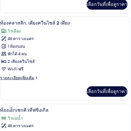
ทีฟ,
เพิ่ม
เลือกวันที่เพื่อดูราคา
เติม
เตียง
เกี่ยว
กับ
คิง
ห้องคลาสสิก, เตียงควีนไซส์ 2 เตียง | ตู้
เปิด
4
ห้อง
ห้องคลาสสิก, เตียงควีนไซส์ 2 เตียง
ไซส์
เอ็ก
ภาพถ่าย
วิวเมือง
เซก
1
ทั้งหมด
คิว
46 ตารางเมตร
เตียง,
ทีฟ,
ของ
1 ห้องนอน
เตียง
ชั้น
คิง
ห้อง
พักได้ 4 คน
บน
ไซส์
2 เตียงควีนไซส์
คลาส
1
Wi-Fi ฟรี
เตียง,
สิก,
ชั้น
ราย
รายละเอียดเพิ่มเติม
เตียง
บน
ละเอียด
ควีน
เพิ่ม
เลือกวันที่เพื่อดูราคา
เติม
ไซส์
เกี่ยว
2
กับ
ตู้นิรภัยในห้องพัก, โต๊ะทำงาน, เตารีด/โต
เปิด
3
ห้อง
ห้องเอ็กเซกคิวทีฟซิงเกิล
เตียง
คลาส
ภาพถ่าย
วิวแม่น้ำ
สิก,
ทั้งหมด
เตียง
46 ตารางเมตร
ควีน