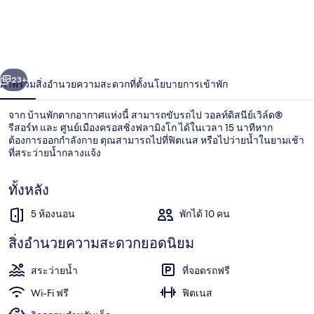
คัน
ฮิ
ลล์ส
่อน
ถัดไป
น้า
23+
-
ภาพรวม
สิ่งอำนวยความสะดวก
ที่ตั้ง
นโยบายการเข้าพัก
916
จาก บ้านพักตากอากาศแห่งนี้ สามารถขับรถไป วอลท์ดิสนีย์เวิล์ด®
ทัส
รีสอร์ท และ ศูนย์เมืองครอสซิ่งฟลามิงโก ได้ในเวลา 15 นาทีหาก
ต้องการออกกำลังกาย ตุณสามารถไปที่ฟิตเนส หรือไปว่ายน้ำในยามเช้า
คัน
ที่สระว่ายน้ำกลางแจ้ง
ฮิ
ทั้งหลัง
ลล์ส
5 ห้องนอน
พักได้ 10 คน
วิลล่า, 5 ห้องนอน | สระว่ายน้ำกลางแจ้ง
บู
สิ่งอำนวยความสะดวกยอดนิยม
เลอ
สระว่ายน้ำ
ที่จอดรถฟรี
วาร์
Wi-Fi ฟรี
ฟิตเนส