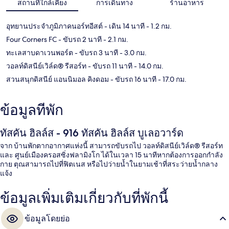
สถานที่ใกล้เคียง
การเดินทาง
ร้านอาหาร
อุทยานประจำภูมิภาคนอร์ทอีสต์
- เดิน 14 นาที
- 1.2 กม.
Four Corners FC
- ขับรถ 2 นาที
- 2.1 กม.
ทะเลสาบดาเวนพอร์ต
- ขับรถ 3 นาที
- 3.0 กม.
วอลท์ดิสนีย์เวิล์ด® รีสอร์ท
- ขับรถ 11 นาที
- 14.0 กม.
สวนสนุกดิสนีย์ แอนนิมอล คิงดอม
- ขับรถ 16 นาที
- 17.0 กม.
ข้อมูลที่พัก
ทัสคัน ฮิลล์ส - 916 ทัสคัน ฮิลล์ส บูเลอวาร์ด
จาก บ้านพักตากอากาศแห่งนี้ สามารถขับรถไป วอลท์ดิสนีย์เวิล์ด® รีสอร์ท
และ ศูนย์เมืองครอสซิ่งฟลามิงโก ได้ในเวลา 15 นาทีหากต้องการออกกำลัง
กาย ตุณสามารถไปที่ฟิตเนส หรือไปว่ายน้ำในยามเช้าที่สระว่ายน้ำกลาง
แจ้ง
ข้อมูลเพิ่มเติมเกี่ยวกับที่พักนี้
ข้อมูลโดยย่อ