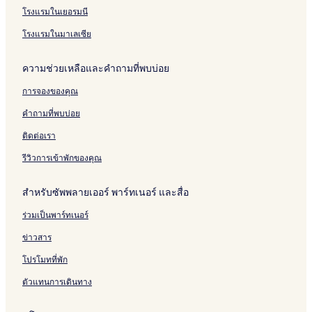
o
u
,
l
t
,
l
y
r
n
e
R
f
G
-
g
โรงแรมในเยอรมนี
m
i
P
e
a
H
a
:
i
i
b
e
&
o
1
h
e
l
o
V
l
u
W
B
v
t
y
s
C
l
4
t
โรงแรมในมาเลเซีย
b
t
o
R
e
g
i
o
e
y
F
o
o
f
2
.
y
S
l
V
e
t
w
a
r
u
&
2
W
ความช่วยเหลือและคำถามที่พบบ่อย
R
i
,
R
L
h
l
i
t
n
C
T
h
e
n
N
r
S
i
r
2
t
o
h
i
การจองของคุณ
d
g
e
/
c
n
y
0
r
u
u
m
A
l
a
d
i
g
t
M
y
n
n
s
คำถามที่พบบ่อย
w
e
r
r
f
,
a
i
C
t
d
i
n
S
C
,
i
S
l
n
l
r
e
c
ติดต่อเรา
i
t
o
P
B
i
e
u
u
y
r
a
n
o
n
o
R
m
V
t
b
C
b
l
รีวิวการเข้าพักของคุณ
g
r
c
o
,
u
R
e
-
l
i
T
y
e
l
S
l
s
4
u
r
h
สำหรับซัพพลายเออร์ พาร์ทเนอร์ และสื่อ
V
r
,
i
a
F
6
b
d
e
i
t
N
m
t
r
8
5
R
m
ร่วมเป็นพาร์ทเนอร์
l
s
e
u
o
o
B
4
o
e
l
&
a
l
r
m
e
3
a
d
ข่าวสาร
a
M
r
a
,
D
l
d
R
W
u
C
t
H
i
f
o
โปรโมทที่พัก
i
s
h
o
o
s
r
o
ตัวแทนการเดินทาง
t
i
a
r
m
n
y
m
h
c
m
,
e
e
D
s
A
a
p
N
-
y
r
a