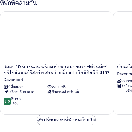
ที่พักที่คล้ายกัน
วิลล่า 10 ห้องนอน พร้อมห้องเกมมายคราฟที่วินด์เซอร์ไอส์แลนด์รีส
บ้านสไตล
วิลล่า
บ้าน
วิลล่า 10 ห้องนอน พร้อมห้องเกมมายคราฟที่วินด์เซ
บ้านสไต
10
สไตล์
อร์ไอส์แลนด์รีสอร์ท สระว่ายน้ำ สปา ใกล้ดิสนีย์ 4157
Davenp
ห้อง
5
Davenport
สระว่า
นอน
ห้อง
สิ่งอ
พร้อม
มีที่จอดรถ
Wi-Fi ฟรี
นอน
การซัก
เครื่องปรับอากาศ
กิจกรรมสำหรับเด็ก
ห้อง
พร้อม
เกม
ห้อง
8.0
ดีมาก
8.0
มาย
มิ
จาก
1 รีวิว
ครา
กกี้
10,
ฟ
เมาส์
ดี
ที่
และ
เปรียบเทียบที่พักที่คล้ายกัน
มาก,
วิน
คาร์ส
1
ด์
Davenpo
รีวิว