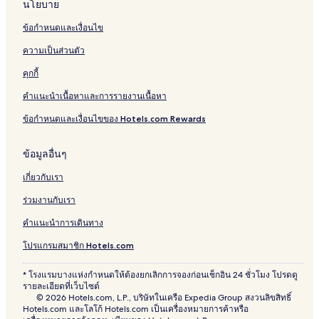
นโยบาย
d
l
i
e
r
-
i
n
d
s
o
a
u
4
v
d
ข้อกำหนดและเงื่อนไข
i
n
r
n
7
e
P
t
s
U
A
0
s
ความเป็นส่วนตัว
i
h
n
m
5
o
i
i
e
!
คุกกี้
n
p
v
n
คำแนะนำเนื้อหาและการรายงานเนื้อหา
a
G
e
i
l
o
r
t
ข้อกำหนดและเงื่อนไขของ Hotels.com Rewards
L
l
s
i
i
f
a
e
v
l
s
ข้อมูลอื่นๆ
i
n
เกี่ยวกับเรา
g
ร่วมงานกับเรา
S
p
คำแนะนำการเดินทาง
a
c
โปรแกรมสมาชิก Hotels.com
e
F
* โรงแรมบางแห่งกำหนดให้ต้องยกเลิกการจองก่อนเช็กอิน 24 ชั่วโมง โปรดดู
e
รายละเอียดที่เว็บไซต์
a
© 2026 Hotels.com, L.P., บริษัทในเครือ Expedia Group สงวนลิขสิทธิ์
t
Hotels.com และโลโก้ Hotels.com เป็นเครื่องหมายการค้าหรือ
u