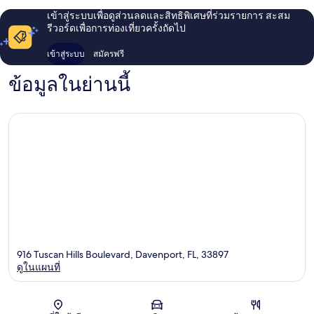
เซ
เข้าสู่ระบบเพื่อดูส่วนลดและสิทธิพิเศษที่ร่วมรายการ สะสม
อร์
รีวอร์ดเพื่อการท่องเที่ยวครั้งถัดไป
ไอส์
แลนด์
เข้าสู่ระบบ
สมัครฟรี
รีสอร์ท
สระ
ข้อมูลในย่านนี้
ว่าย
น้ำ
สปา
ใกล้
ดิสนีย์
4157
Davenport
916 Tuscan Hills Boulevard, Davenport, FL, 33897
ดูในแผนที่
แผนที่