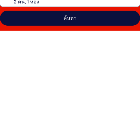
ค้นหา
คลัง
ภาพ
ทัส