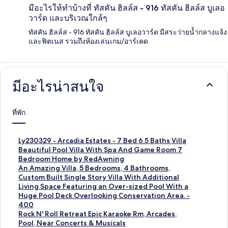
มีอะไรให้ทำบ้างที่ ทัสคัน ฮิลล์ส - 916 ทัสคัน ฮิลล์ส บูเลอ
วาร์ด และบริเวณใกล้ๆ
ทัสคัน ฮิลล์ส - 916 ทัสคัน ฮิลล์ส บูเลอวาร์ด มีสระว่ายน้ำกลางแจ้ง
และฟิตเนส รวมถึงห้องเล่นเกม/อาร์เคด
มีอะไรน่าสนใจ
ที่พัก
ลิ
Ly230329 - Arcadia Estates - 7 Bed 6.5 Baths Villa
ง
ลิ
Beautiful Pool Villa With Spa And Game Room 7
ก์
ง
Bedroom Home by RedAwning
ม
ก์
ลิ
An Amazing Villa, 5 Bedrooms, 4 Bathrooms,
า
ม
ง
Custom Built Single Story Villa With Additional
ต
า
ก์
Living Space Featuring an Over-sized Pool With a
ร
ต
ม
Huge Pool Deck Overlooking Conservation Area. -
ฐ
ร
า
400
า
ฐ
ต
ลิ
Rock N' Roll Retreat Epic Karaoke Rm, Arcades,
น
า
ร
ง
Pool, Near Concerts & Musicals