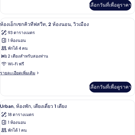
สวีท,
เพิ่ม
เลือกวันที่เพื่อดูราคา
เติม
1
เกี่ยว
ห้อง
กับ
ห้องเอ็กเซกคิวทีฟสวีท, 2 ห้องนอน, วิวเมือ
เปิด
14
ห้อง
ห้องเอ็กเซกคิวทีฟสวีท, 2 ห้องนอน, วิวเมือง
นอน
ซี
ภาพถ่าย
93 ตารางเมตร
เนียร์
ทั้งหมด
สวี
1 ห้องนอน
ท,
ของ
พักได้ 4 คน
1
ห้อง
ห้อง
2 เตียงสำหรับสองท่าน
นอน
Wi-Fi ฟรี
เอ็ก
ราย
รายละเอียดเพิ่มเติม
เซก
ละเอียด
คิว
เพิ่ม
เลือกวันที่เพื่อดูราคา
เติม
ทีฟ
เกี่ยว
สวีท,
กับ
Urban, ห้องพัก, เตียงเดี่ยว 1 เตียง | เคร
เปิด
7
ห้อง
Urban, ห้องพัก, เตียงเดี่ยว 1 เตียง
2
เอ็ก
ภาพถ่าย
18 ตารางเมตร
ห้อง
เซก
ทั้งหมด
คิว
1 ห้องนอน
นอน,
ทีฟ
ของ
พักได้ 1 คน
สวี
วิว