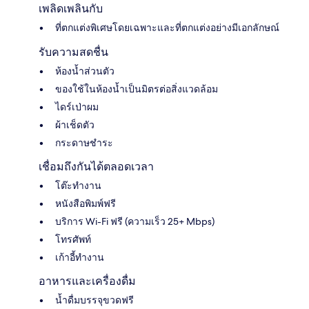
เพลิดเพลินกับ
ที่ตกแต่งพิเศษโดยเฉพาะและที่ตกแต่งอย่างมีเอกลักษณ์
รับความสดชื่น
ห้องน้ำส่วนตัว
ของใช้ในห้องน้ำเป็นมิตรต่อสิ่งแวดล้อม
ไดร์เป่าผม
ผ้าเช็ดตัว
กระดาษชำระ
เชื่อมถึงกันได้ตลอดเวลา
โต๊ะทำงาน
หนังสือพิมพ์ฟรี
บริการ Wi-Fi ฟรี (ความเร็ว 25+ Mbps)
โทรศัพท์
เก้าอี้ทำงาน
อาหารและเครื่องดื่ม
น้ำดื่มบรรจุขวดฟรี