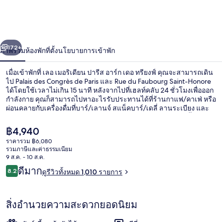
ปารีส
อาร์ก
่อน
ถัดไป
น้า
172+
ภาพรวม
ห้องพัก
ที่ตั้ง
นโยบายการเข้าพัก
เดอ
ทรี
เมื่อเข้าพักที่ เลอ เมอริเดียน ปารีส อาร์ก เดอ ทรียงฟ์ คุณจะสามารถเดิน
ไป Palais des Congrès de Paris และ Rue du Faubourg Saint-Honore
ยงฟ์
ได้โดยใช้เวลาไม่เกิน 15 นาที หลังจากไปที่เฮลท์คลับ 24 ชั่วโมงเพื่อออก
กำลังกาย คุณก็สามารถไปหาอะไรรับประทานได้ที่ร้านกาแฟ/คาเฟ่ หรือ
ผ่อนคลายกับเครื่องดื่มที่บาร์/เลานจ์ สแน็คบาร์/เดลี่ ลานระเบียง และ
สวนคือไฮไลท์เพิ่มเติม นักเดินทางหลายคนถูกใจพนักงาน ที่พักนี้อยู่ใกล้
ขนส่งสาธารณะ: เดิน 3 นาทีถึง สถานี Paris Neuilly-Porte-Maillot และ
ราคา
฿4,940
3 นาทีถึง สถานีรถไฟฟ้า Anny Flore
ปัจจุบัน
ราคารวม ฿6,080
฿4,940
รวมภาษีและค่าธรรมเนียม
ร้านอาหาร
9 ส.ค. - 10 ส.ค.
รีวิว
ดีมาก
8.2
ดูรีวิวทั้งหมด 1,010 รายการ
8.2 จาก 10
สิ่งอำนวยความสะดวกยอดนิยม