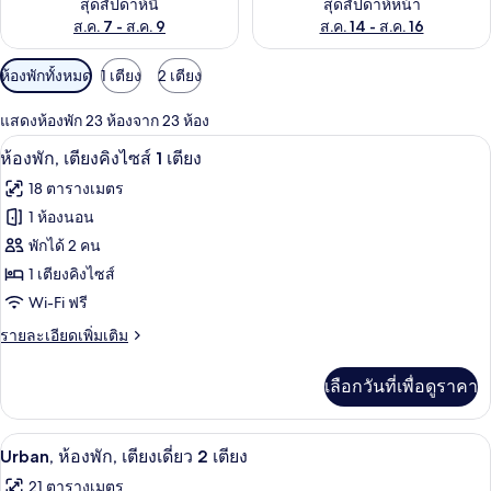
สุดสัปดาห์นี้
สุดสัปดาห์หน้า
ส.ค. 7 - ส.ค. 9
ส.ค. 14 - ส.ค. 16
ตัว
ห้องพักทั้งหมด
1 เตียง
2 เตียง
กรอง
แสดงห้องพัก 23 ห้องจาก 23 ห้อง
ที่
เครื่องนอนระดับพรีเมียม, มินิบาร์, ตู้นิ
เปิด
มี
10
ห้องพัก, เตียงคิงไซส์ 1 เตียง
ให้
ภาพถ่าย
18 ตารางเมตร
สำหรับ
ทั้งหมด
1 ห้องนอน
ห้อง
ของ
พักได้ 2 คน
พัก
ห้อง
1 เตียงคิงไซส์
Wi-Fi ฟรี
พัก,
ราย
รายละเอียดเพิ่มเติม
เตียง
ละเอียด
คิง
เพิ่ม
เลือกวันที่เพื่อดูราคา
เติม
ไซส์
เกี่ยว
1
กับ
Urban, ห้องพัก, เตียงเดี่ยว 2 เตียง | เคร
เปิด
10
ห้อง
Urban, ห้องพัก, เตียงเดี่ยว 2 เตียง
เตียง
พัก,
ภาพถ่าย
21 ตารางเมตร