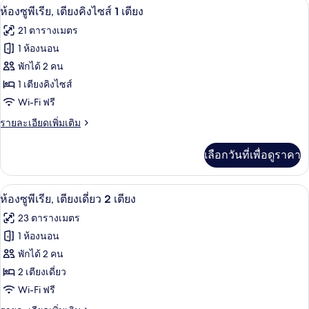
เครื่องนอนระดับพรีเมียม, มินิบาร์, ตู้นิ
เปิด
9
ห้อง
ห้องซูพีเรีย, เตียงคิงไซส์ 1 เตียง
คิง
เอ็ก
ภาพถ่าย
21 ตารางเมตร
เซก
ไซส์
ทั้งหมด
คิว
1 ห้องนอน
1
ทีฟ,
ของ
พักได้ 2 คน
เตียง
เตียง
คิง
ห้อง
1 เตียงคิงไซส์
ไซส์
Wi-Fi ฟรี
ซู
1
เตียง
ราย
รายละเอียดเพิ่มเติม
พี
ละเอียด
เรีย,
เพิ่ม
เลือกวันที่เพื่อดูราคา
เติม
เตียง
เกี่ยว
คิง
กับ
ห้องซูพีเรีย, เตียงเดี่ยว 2 เตียง | เครื่
เปิด
7
ห้อง
ห้องซูพีเรีย, เตียงเดี่ยว 2 เตียง
ไซส์
ซู
ภาพถ่าย
23 ตารางเมตร
พี
1
ทั้งหมด
เรีย,
1 ห้องนอน
เตียง
เตียง
ของ
พักได้ 2 คน
คิง
ไซส์
ห้อง
2 เตียงเดี่ยว
1
Wi-Fi ฟรี
ซู
เตียง