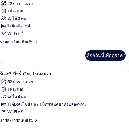
ภาพถ่าย
22 ตารางเมตร
เนียร์
ทั้งหมด
สวี
1 ห้องนอน
ท,
ของ
พักได้ 3 คน
1
ห้อง
ห้อง
1 เตียงคิงไซส์
นอน
Wi-Fi ฟรี
พัก,
ราย
รายละเอียดเพิ่มเติม
เตียง
ละเอียด
คิง
เพิ่ม
เลือกวันที่เพื่อดูราคา
เติม
ไซส์
เกี่ยว
1
กับ
ห้องซีเนียร์สวีท, 1 ห้องนอน | เครื่องนอน
เปิด
6
ห้อง
ห้องซีเนียร์สวีท, 1 ห้องนอน
เตียง
พัก,
ภาพถ่าย
52 ตารางเมตร
เตียง
ทั้งหมด
คิง
1 ห้องนอน
ไซส์
ของ
พักได้ 4 คน
1
เตียง
ห้อง
1 เตียงคิงไซส์ และ 1 โซฟาเบดสำหรับสองท่าน
Wi-Fi ฟรี
ซี
ราย
รายละเอียดเพิ่มเติม
เนียร์
ละเอียด