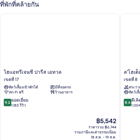
เตียง
กับ
ที่พักที่คล้ายกัน
ห้อง
คิง
ซู
ไฮแอทรีเจนซี ปารีส เอทวล
ล’โฮเต็ล 
พี
ไซส์
เรีย,
1
เตียง
เตียง
คิง
ไซส์
1
เตียง
ไฮ
ล’โฮเต็ล
ไฮแอทรีเจนซี ปารีส เอทวล
ล’โฮเต็
แอ
ดู
เขตที่ 17
เขตที่ 8
ทรี
คอลเลค
สัตว์เลี้ยงเข้าพักได้
มีที่จอดรถ
สระว่า
เจน
เนอ
Wi-Fi ฟรี
ร้านอาหาร
สัตว์เลี
ซี
ร์
ปารีส
ปารีส
9.2
8.6
ยอดเยี่ยม
ดีเลิ
9.2
8.6
เอ
เขต
จาก
จาก
1,183 รีวิว
1,004
ทวล
ที่
10,
10,
เขต
8
ยอด
ดี
ราคา
฿5,542
ที่
เยี่ยม,
เลิศ,
ปัจจุบัน
17
ราคารวม ฿6,744
1,183
1,004
คือ
รวมภาษีและค่าธรรมเนียม
รีวิว
รีวิว
฿5,542
18 ส.ค. - 19 ส.ค.