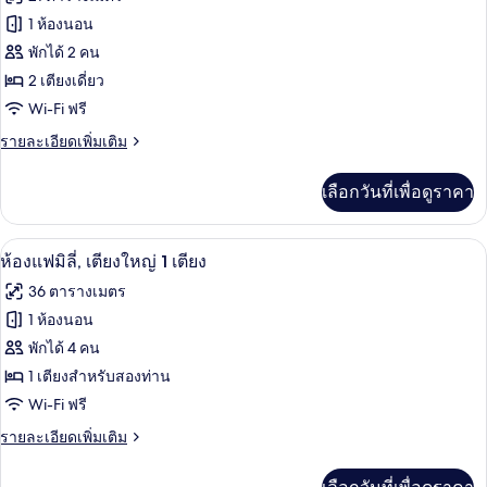
เตียง
ทั้งหมด
คิง
1 ห้องนอน
ไซส์
ของ
พักได้ 2 คน
1
Urban,
เตียง
2 เตียงเดี่ยว
ห้อง
Wi-Fi ฟรี
พัก,
ราย
รายละเอียดเพิ่มเติม
ละเอียด
เตียง
เพิ่ม
เลือกวันที่เพื่อดูราคา
เติม
เดี่ยว
เกี่ยว
2
กับ
เครื่องนอนระดับพรีเมียม, มินิบาร์, ตู้นิ
เปิด
เตียง
7
Urban,
ห้องแฟมิลี่, เตียงใหญ่ 1 เตียง
ห้อง
ภาพถ่าย
36 ตารางเมตร
พัก,
ทั้งหมด
เตียง
1 ห้องนอน
เดี่ยว
ของ
พักได้ 4 คน
2
เตียง
ห้อง
1 เตียงสำหรับสองท่าน
Wi-Fi ฟรี
แฟ
ราย
รายละเอียดเพิ่มเติม
มิ
ละเอียด
ลี่,
เพิ่ม