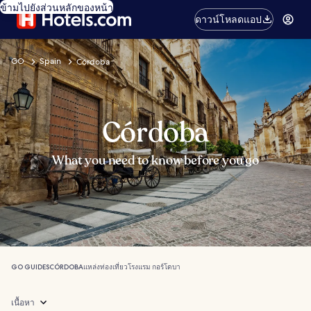
ข้ามไปยังส่วนหลักของหน้า
ดาวน์โหลดแอป
GO
Spain
Córdoba
Córdoba
What you need to know before you go
GO GUIDES
CÓRDOBA
แหล่งท่องเที่ยว
โรงแรม กอร์โดบา
เนื้อหา