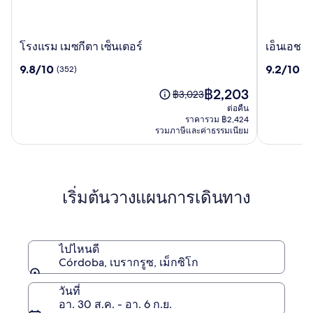
โรงแรม
เอ็น
โรงแรม เมซกีตา เซ็นเตอร์
เอ็นเอช 
เม
เอช
9.8
9.2
9.8/10
9.2/10
(352)
(1
ซกี
คอล
จาก
จาก
ตา
เลก
ราคา
฿2,203
10,
10,
ราคา
฿3,023
เซ็นเตอร์
ชัน
ปัจจุบัน
(352)
(1014)
เดิม
ต่อคืน
พา
คือ
คือ
ราคารวม ฿2,424
ลา
฿2,203
รวมภาษีและค่าธรรมเนียม
฿3,023
ซิโอ
ดู
เด
ข้อมูล
เพิ่ม
กอร์
เติม
โดบา
เริ่มต้นวางแผนการเดินทาง
เกี่ยว
กับ
ราคา
เดิม
ไปไหนดี
Córdoba, เบรากรูซ, เม็กซิโก
วันที่
อา. 30 ส.ค. - อา. 6 ก.ย.