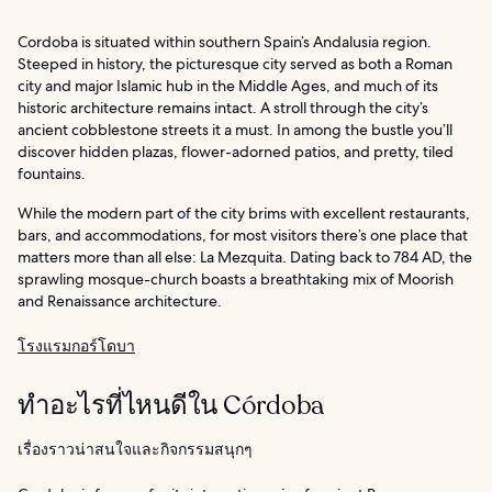
Cordoba is situated within southern Spain’s Andalusia region.
Steeped in history, the picturesque city served as both a Roman
city and major Islamic hub in the Middle Ages, and much of its
historic architecture remains intact. A stroll through the city’s
ancient cobblestone streets it a must. In among the bustle you’ll
discover hidden plazas, flower-adorned patios, and pretty, tiled
fountains.
While the modern part of the city brims with excellent restaurants,
bars, and accommodations, for most visitors there’s one place that
matters more than all else: La Mezquita. Dating back to 784 AD, the
sprawling mosque-church boasts a breathtaking mix of Moorish
and Renaissance architecture.
โรงแรมกอร์โดบา
ทำอะไรที่ไหนดีใน Córdoba
เรื่องราวน่าสนใจและกิจกรรมสนุกๆ