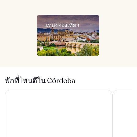
แหล่งท่องเที่ยว
พักที่ไหนดีใน Córdoba
โรงแรม เมซกีตา เซ็นเตอร์
เอ็นเอช คอ