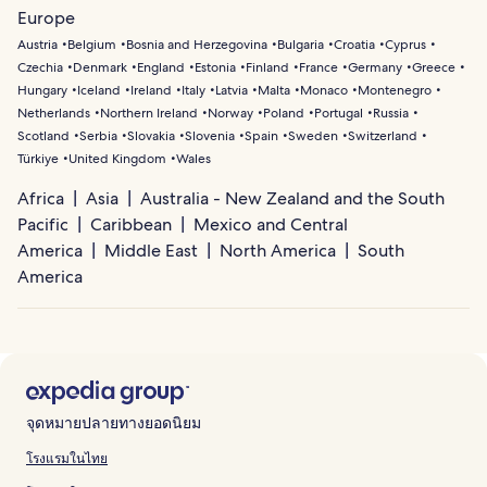
Europe
Austria
Belgium
Bosnia and Herzegovina
Bulgaria
Croatia
Cyprus
Czechia
Denmark
England
Estonia
Finland
France
Germany
Greece
Hungary
Iceland
Ireland
Italy
Latvia
Malta
Monaco
Montenegro
Netherlands
Northern Ireland
Norway
Poland
Portugal
Russia
Scotland
Serbia
Slovakia
Slovenia
Spain
Sweden
Switzerland
Türkiye
United Kingdom
Wales
Africa
Asia
Australia - New Zealand and the South
Pacific
Caribbean
Mexico and Central
America
Middle East
North America
South
America
จุดหมายปลายทางยอดนิยม
โรงแรมในไทย