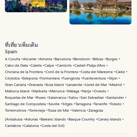
ที่เที่ยวเพิ่มเติม
Spain
A Coruña
Alicante
Almeria
Barcelona
Benidorm
Bilbao
Burgos
Cabo de Gata
Calella
Calpe
Cambrils
Castell-Platja d'Aro
Chiclana de la Frontera
Conil de la Frontera
Costa del Maresme
Cádiz
Córdoba
Estepona
Formentera
Fuengirola
Fuerteventura
Gijon
Gran Canaria
Granada
Ibiza Island
Lanzarote
Lloret de Mar
Madrid
Mallorca Island
Marbella
Menorca
Málaga
Nerja
Oviedo
Roquetas de Mar
Roses
Salamanca
Salou
San Sebastian
Santander
Santiago de Compostela
Seville
Sitges
Tarragona
Tenerife
Toledo
Torremolinos
Torrevieja
Tossa de Mar
Valencia
Zaragoza
(
Andalusia
Asturias
Balearic Islands
Basque Country
Canary Islands
Cantabria
Catalonia
Costa del Sol
)