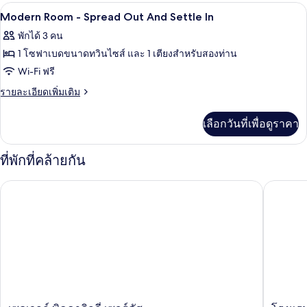
Little
กับ
ห้องเก็บเสียง, Wi-Fi ฟรี, ผ้าปูที่นอน
เปิด
11
Cozy
Extra
Modern Room - Spread Out And Settle In
Comfort
ภาพถ่าย
Space
พักได้ 3 คน
With
ทั้งหมด
A
1 โซฟาเบดขนาดทวินไซส์ และ 1 เตียงสำหรับสองท่าน
Little
ของ
Wi-Fi ฟรี
Extra
Modern
Space
ราย
รายละเอียดเพิ่มเติม
Room
ละเอียด
เพิ่ม
-
เลือกวันที่เพื่อดูราคา
เติม
Spread
เกี่ยว
Out
กับ
ที่พักที่คล้ายกัน
Modern
And
Room
Settle
เซดเวลล์ พิคคาดิลลี่ เซอร์คัส
โรงแรม 
-
In
Spread
Out
And
Settle
In
เซด
โรงแรม