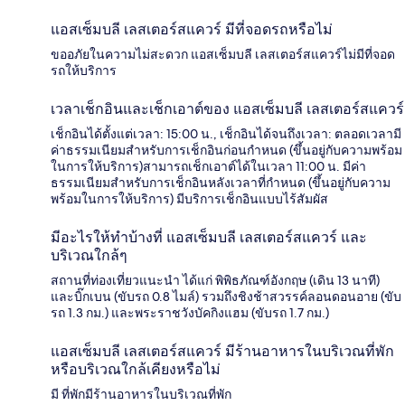
แอสเซ็มบลี เลสเตอร์สแควร์ มีที่จอดรถหรือไม่
ขออภัยในความไม่สะดวก แอสเซ็มบลี เลสเตอร์สแควร์ไม่มีที่จอด
รถให้บริการ
เวลาเช็กอินและเช็กเอาต์ของ แอสเซ็มบลี เลสเตอร์สแควร์
เช็กอินได้ตั้งแต่เวลา: 15:00 น., เช็กอินได้จนถึงเวลา: ตลอดเวลามี
ค่าธรรมเนียมสำหรับการเช็กอินก่อนกำหนด (ขึ้นอยู่กับความพร้อม
ในการให้บริการ)สามารถเช็กเอาต์ได้ในเวลา 11:00 น. มีค่า
ธรรมเนียมสำหรับการเช็กอินหลังเวลาที่กำหนด (ขึ้นอยู่กับความ
พร้อมในการให้บริการ) มีบริการเช็กอินแบบไร้สัมผัส
มีอะไรให้ทำบ้างที่ แอสเซ็มบลี เลสเตอร์สแควร์ และ
บริเวณใกล้ๆ
สถานที่ท่องเที่ยวแนะนำ ได้แก่ พิพิธภัณฑ์อังกฤษ (เดิน 13 นาที)
และบิ๊กเบน (ขับรถ 0.8 ไมล์) รวมถึงชิงช้าสวรรค์ลอนดอนอาย (ขับ
รถ 1.3 กม.) และพระราชวังบัคกิงแฮม (ขับรถ 1.7 กม.)
แอสเซ็มบลี เลสเตอร์สแควร์ มีร้านอาหารในบริเวณที่พัก
หรือบริเวณใกล้เคียงหรือไม่
มี ที่พักมีร้านอาหารในบริเวณที่พัก