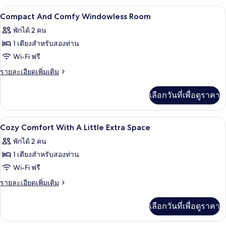
1
กับ
ห้องเก็บเสียง, Wi-Fi ฟรี, ผ้าปูที่นอน
เปิด
28
ห้อง
Compact And Comfy Windowless Room
เตียง
สแตนดาร์ด
ภาพถ่าย
(No
พักได้ 2 คน
ดับเบิล,
ทั้งหมด
Window)
เตียง
1 เตียงสำหรับสองท่าน
ใหญ่
ของ
Wi-Fi ฟรี
1
Compact
เตียง
ราย
รายละเอียดเพิ่มเติม
(No
And
ละเอียด
Window)
เพิ่ม
Comfy
เลือกวันที่เพื่อดูราคา
เติม
Windowless
เกี่ยว
Room
กับ
ห้องเก็บเสียง, Wi-Fi ฟรี, ผ้าปูที่นอน
เปิด
39
Compact
Cozy Comfort With A Little Extra Space
And
ภาพถ่าย
พักได้ 2 คน
Comfy
ทั้งหมด
Windowless
1 เตียงสำหรับสองท่าน
Room
ของ
Wi-Fi ฟรี
Cozy
ราย
รายละเอียดเพิ่มเติม
Comfort
ละเอียด
เพิ่ม
With
เลือกวันที่เพื่อดูราคา
เติม
A
เกี่ยว