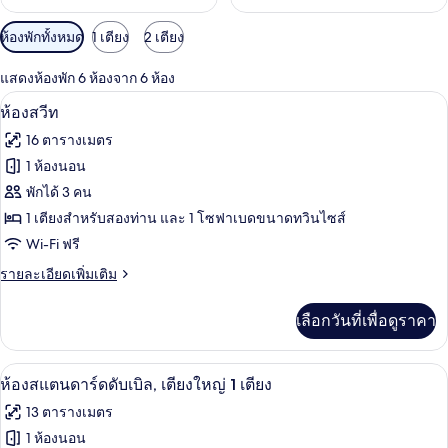
ตัว
ห้องพักทั้งหมด
1 เตียง
2 เตียง
กรอง
แสดงห้องพัก 6 ห้องจาก 6 ห้อง
ที่
ห้องสวีท | ห้องเก็บเสียง, Wi-Fi ฟรี, ผ้าปู
เปิด
มี
11
ห้องสวีท
ให้
ภาพถ่าย
16 ตารางเมตร
สำหรับ
ทั้งหมด
1 ห้องนอน
ห้อง
ของ
พักได้ 3 คน
พัก
ห้อง
1 เตียงสำหรับสองท่าน และ 1 โซฟาเบดขนาดทวินไซส์
Wi-Fi ฟรี
สวีท
ราย
รายละเอียดเพิ่มเติม
ละเอียด
เพิ่ม
เลือกวันที่เพื่อดูราคา
เติม
เกี่ยว
กับ
ห้องสแตนดาร์ดดับเบิล, เตียงใหญ่ 1 เตียง 
เปิด
27
ห้อง
ห้องสแตนดาร์ดดับเบิล, เตียงใหญ่ 1 เตียง
สวี
ภาพถ่าย
13 ตารางเมตร
ท
ทั้งหมด
1 ห้องนอน