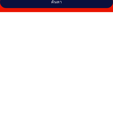
ค้นหา
คลัง
ภาพ
แอ
ส
เซ็มบ