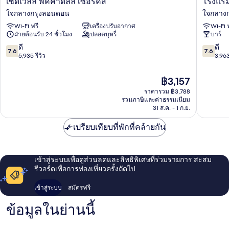
เซดเวลล์ พิคคาดิลลี่ เซอร์คัส
โรงแรม
เวลล์
STG
ใจกลางกรุงลอนดอน
ใจกลาง
พิค
ลอนดอ
Wi-Fi ฟรี
เครื่องปรับอากาศ
Wi-Fi 
คาดิ
ออก
ฝ่ายต้อนรับ 24 ชั่วโมง
ปลอดบุหรี่
บาร์
ลลี่
ซ์ฟ
เซ
อร์ด
7.6
7.6
ดี
ดี
7.6
7.6
อร์คัส
สตรี
จาก
จาก
5,935 รีวิว
3,963
ใจกลาง
ท
10,
10,
กรุง
ใจกลาง
ดี,
ดี,
ราคา
฿3,157
ลอนดอน
กรุง
5,935
3,963
ปัจจุบัน
ราคารวม ฿3,788
ลอนดอ
รีวิว
รีวิว
คือ
รวมภาษีและค่าธรรมเนียม
฿3,157
31 ส.ค. - 1 ก.ย.
เปรียบเทียบที่พักที่คล้ายกัน
เข้าสู่ระบบเพื่อดูส่วนลดและสิทธิพิเศษที่ร่วมรายการ สะสม
รีวอร์ดเพื่อการท่องเที่ยวครั้งถัดไป
เข้าสู่ระบบ
สมัครฟรี
ข้อมูลในย่านนี้