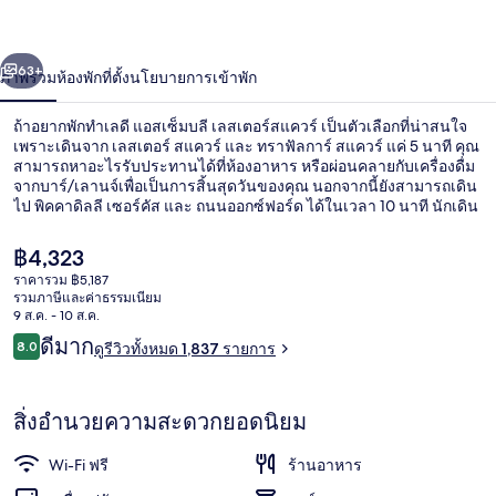
ลี
่อน
ถัดไป
น้า
63+
ภาพรวม
ห้องพัก
ที่ตั้ง
นโยบายการเข้าพัก
เลส
เต
ถ้าอยากพักทำเลดี แอสเซ็มบลี เลสเตอร์สแควร์ เป็นตัวเลือกที่น่าสนใจ
เพราะเดินจาก เลสเตอร์ สแควร์ และ ทราฟัลการ์ สแควร์ แค่ 5 นาที คุณ
อร์ส
สามารถหาอะไรรับประทานได้ที่ห้องอาหาร หรือผ่อนคลายกับเครื่องดื่ม
จากบาร์/เลานจ์เพื่อเป็นการสิ้นสุดวันของคุณ นอกจากนี้ยังสามารถเดิน
ไป พิคคาดิลลี เซอร์คัส และ ถนนออกซ์ฟอร์ด ได้ในเวลา 10 นาที นักเดิน
แคว
ทางต่างชื่นชอบทำเลทำเลใจกลางเมืองในเรื่องสถานที่ท่องเที่ยว และ
เพราะไม่ต้องเดินไกลเพื่อเข้าถึงขนส่งสาธารณะ โดย สถานีรถไฟใต้ดิน
ร์
ราคา
฿4,323
เลสเตอร์สแควร์ อยู่ห่างออกไปเพียงไม่กี่ก้าว และ สถานีรถไฟใต้ดินชา
ปัจจุบัน
ราคารวม ฿5,187
ริ่งครอส ใช้เวลาเดินไปเพียง 4 นาที
฿4,323
รวมภาษีและค่าธรรมเนียม
ระเบียง
9 ส.ค. - 10 ส.ค.
รีวิว
ดีมาก
8.0
ดูรีวิวทั้งหมด 1,837 รายการ
8.0 จาก 10
สิ่งอำนวยความสะดวกยอดนิยม
Wi-Fi ฟรี
ร้านอาหาร