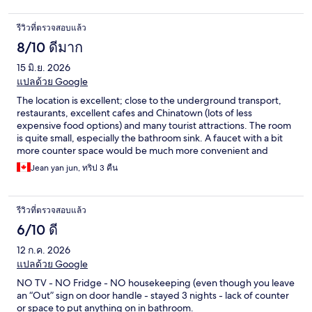
รีวิวที่ตรวจสอบแล้ว
8/10 ดีมาก
15 มิ.ย. 2026
แปลด้วย Google
The location is excellent; close to the underground transport,
restaurants, excellent cafes and Chinatown (lots of less
expensive food options) and many tourist attractions. The room
is quite small, especially the bathroom sink. A faucet with a bit
more counter space would be much more convenient and
comfortable. Overall, pleasant for a short stay.
Jean yan jun, ทริป 3 คืน
รีวิวที่ตรวจสอบแล้ว
6/10 ดี
12 ก.ค. 2026
แปลด้วย Google
NO TV - NO Fridge - NO housekeeping (even though you leave
an “Out” sign on door handle - stayed 3 nights - lack of counter
or space to put anything on in bathroom.