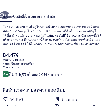
เดน
่อน
ถัดไป
น้า
121+
ภาพรวม
ห้องพัก
ที่ตั้ง
นโยบายการเข้าพัก
ท์
โรงแรมเพรสซิเดนท์ อยู่ในทำเลดี เพราะเดินจาก รัสเซล สแควร์ และ
พิพิธภัณฑ์อังกฤษ ไม่เกิน 10 นาที ถ้าอยากหาที่นั่งดื่มบรรยากาศดีๆ ไป
ได้ที่บาร์ ส่วนถ้าอยากหาอะไรกินต้องตรงไปที่ Saracen's Carvery ซึ่งให้
บริการอาหารเช้า นอกจากนี้ยังสามารถขับรถไป ถนนออกซ์ฟอร์ด และ
เลสเตอร์ สแควร์ ได้ในเวลา 5 นาที นักเดินทางต่างชื่นชอบทำเลทำเล
ใจกลางเมืองในเรื่องสถานที่ท่องเที่ยว และเพราะไม่ต้องเดินไกลเพื่อเข้า
ถึงขนส่งสาธารณะ โดย สถานีรถไฟใต้ดินรัสเซล สแควร์ อยู่ห่างออกไป
ราคา
฿4,479
เพียงไม่กี่ก้าว และ สถานีรถไฟใต้ดินโฮลบอร์น ใช้เวลาเดินไปเพียง 9
ปัจจุบัน
ราคารวม ฿5,375
นาที
฿4,479
รวมภาษีและค่าธรรมเนียม
ให้บริการ: อาหารกลางวัน และ อาหารเย
31 ส.ค. - 1 ก.ย.
รีวิว
ดีมาก
8.4
ดูรีวิวทั้งหมด 3,956 รายการ
8.4 จาก 10
สิ่งอำนวยความสะดวกยอดนิยม
Wi-Fi ฟรี
ร้านอาหาร