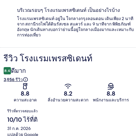
บริเวณรอบๆ โรงแรมเพรสซิเดนท์ เป็นอย่างไรบ้าง
โรงแรมเพรสซิเดนท์ อยู่ใน ใจกลางกรุงลอนดอน เดินเพียง 2 นาที
จาก สถานีรถไฟใต้ดินรัสเซล สแควร์ และ 9 นาทีจาก พิพิธภัณฑ์
อังกฤษ นักเดินทางบอกว่าย่านนี้อยู่ใจกลางเมืองมากและเหมาะกับ
การท่องเที่ยว
รีวิว โรงแรมเพรสซิเดนท์
รีวิว
ดีมาก
8.4
3,956 รีวิว
8.8
8.2
8.8
ความสะอาด
สิ่งอำนวยความสะดวก
พนักงานและบริการ
รีวิว
รีวิวที่ตรวจสอบแล้ว
10/10 ไร้ที่ติ
31 ก.ค. 2026
แปลด้วย Google