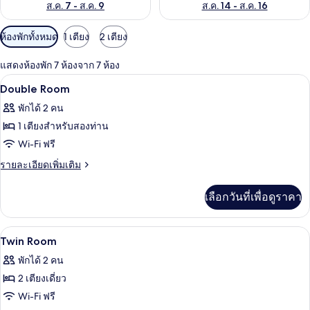
ส.ค. 7 - ส.ค. 9
ส.ค. 14 - ส.ค. 16
ตัว
ห้องพักทั้งหมด
1 เตียง
2 เตียง
กรอง
แสดงห้องพัก 7 ห้องจาก 7 ห้อง
ที่
โต๊ะทำงาน, Wi-Fi ฟรี, ผ้าปูที่นอน
เปิด
มี
4
Double Room
ให้
ภาพถ่าย
พักได้ 2 คน
สำหรับ
ทั้งหมด
1 เตียงสำหรับสองท่าน
ห้อง
ของ
Wi-Fi ฟรี
พัก
Double
ราย
รายละเอียดเพิ่มเติม
Room
ละเอียด
เพิ่ม
เลือกวันที่เพื่อดูราคา
เติม
เกี่ยว
กับ
โต๊ะทำงาน, Wi-Fi ฟรี, ผ้าปูที่นอน
เปิด
3
Double
Twin Room
Room
ภาพถ่าย
พักได้ 2 คน
ทั้งหมด
2 เตียงเดี่ยว
ของ
Wi-Fi ฟรี