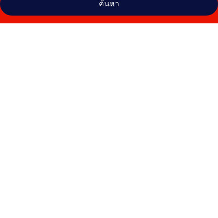
ค้นหา
คลัง
ภาพ
โรงแรม
เพรส
ซิ