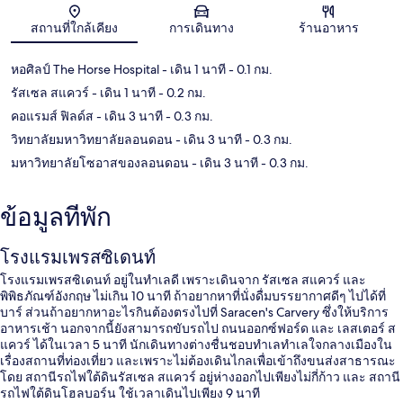
แผนที่
สถานที่ใกล้เคียง
การเดินทาง
ร้านอาหาร
หอศิลป์ The Horse Hospital
- เดิน 1 นาที
- 0.1 กม.
รัสเซล สแควร์
- เดิน 1 นาที
- 0.2 กม.
คอแรมส์ ฟิลด์ส
- เดิน 3 นาที
- 0.3 กม.
วิทยาลัยมหาวิทยาลัยลอนดอน
- เดิน 3 นาที
- 0.3 กม.
มหาวิทยาลัยโซอาสของลอนดอน
- เดิน 3 นาที
- 0.3 กม.
ข้อมูลที่พัก
โรงแรมเพรสซิเดนท์
โรงแรมเพรสซิเดนท์ อยู่ในทำเลดี เพราะเดินจาก รัสเซล สแควร์ และ
พิพิธภัณฑ์อังกฤษ ไม่เกิน 10 นาที ถ้าอยากหาที่นั่งดื่มบรรยากาศดีๆ ไปได้ที่
บาร์ ส่วนถ้าอยากหาอะไรกินต้องตรงไปที่ Saracen's Carvery ซึ่งให้บริการ
อาหารเช้า นอกจากนี้ยังสามารถขับรถไป ถนนออกซ์ฟอร์ด และ เลสเตอร์ ส
แควร์ ได้ในเวลา 5 นาที นักเดินทางต่างชื่นชอบทำเลทำเลใจกลางเมืองใน
เรื่องสถานที่ท่องเที่ยว และเพราะไม่ต้องเดินไกลเพื่อเข้าถึงขนส่งสาธารณะ
โดย สถานีรถไฟใต้ดินรัสเซล สแควร์ อยู่ห่างออกไปเพียงไม่กี่ก้าว และ สถานี
รถไฟใต้ดินโฮลบอร์น ใช้เวลาเดินไปเพียง 9 นาที