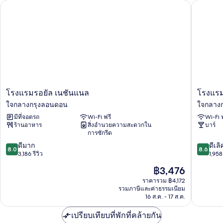
โรงแรมรอยัล เนชันแนล
โรงแรมท
โรงแรม
โรงแรม
โรงแรมรอยัล เนชันแนล
โรงแรม
รอยัล
ทา
ใจกลางกรุงลอนดอน
ใจกลาง
เน
วิ
มีที่จอดรถ
Wi-Fi ฟรี
Wi-Fi 
ชัน
สต็
ร้านอาหาร
สิ่งอำนวยความสะดวกใน
บาร์
แนล
อก
การซักรีด
ใจกลาง
ใจกลาง
8.0
8.6
กรุง
ดีมาก
กรุง
ดีเลิ
8.0
8.6
จาก
จาก
ลอนดอน
3,186 รีวิว
ลอนดอ
1,958 
10,
10,
ราคา
฿3,476
ดี
ดี
ปัจจุบัน
มาก,
เลิศ,
ราคารวม ฿4,172
คือ
รวมภาษีและค่าธรรมเนียม
3,186
1,958
฿3,476
16 ส.ค. - 17 ส.ค.
รีวิว
รีวิว
เปรียบเทียบที่พักที่คล้ายกัน