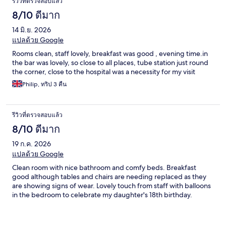
รีวิวที่ตรวจสอบแล้ว
8/10 ดีมาก
14 มิ.ย. 2026
แปลด้วย Google
Rooms clean, staff lovely, breakfast was good , evening time.in
the bar was lovely, so close to all places, tube station just round
the corner, close to the hospital was a necessity for my visit
Philip, ทริป 3 คืน
รีวิวที่ตรวจสอบแล้ว
8/10 ดีมาก
19 ก.ค. 2026
แปลด้วย Google
Clean room with nice bathroom and comfy beds. Breakfast
good although tables and chairs are needing replaced as they
are showing signs of wear. Lovely touch from staff with balloons
in the bedroom to celebrate my daughter's 18th birthday.