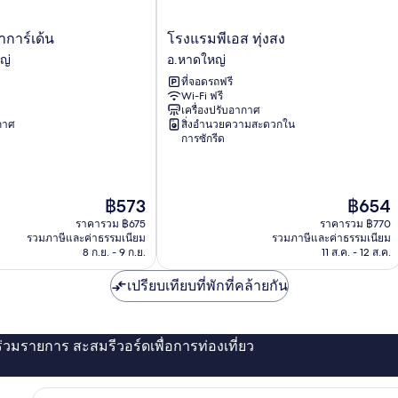
โรงแรม
การ์เด้น
โรงแรมพีเอส ทุ่งสง
พี
ญ่
อ.หาดใหญ่
เอส
ที่จอดรถฟรี
ทุ่งสง
Wi-Fi ฟรี
อ.หาดใหญ่
เครื่องปรับอากาศ
ากาศ
สิ่งอำนวยความสะดวกใน
การซักรีด
ราคา
ราคา
฿573
฿654
ปัจจุบัน
ปัจจุบัน
ราคารวม ฿675
ราคารวม ฿770
คือ
คือ
รวมภาษีและค่าธรรมเนียม
รวมภาษีและค่าธรรมเนียม
฿573
฿654
8 ก.ย. - 9 ก.ย.
11 ส.ค. - 12 ส.ค.
เปรียบเทียบที่พักที่คล้ายกัน
่ร่วมรายการ สะสมรีวอร์ดเพื่อการท่องเที่ยว