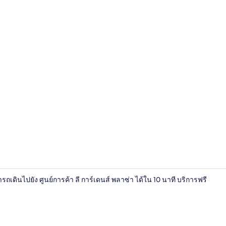
Deluxe Doubl
ถเดินไปยัง ศูนย์การค้า ลี การ์เดนส์ พลาซ่า ได้ใน 10 นาที บริการฟรี
บริเวณนั่งเล่นท