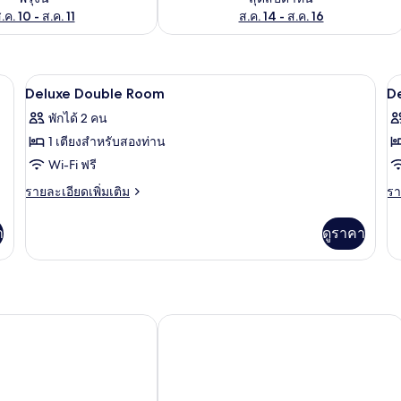
.ค. 10 - ส.ค. 11
ส.ค. 14 - ส.ค. 16
Deluxe Double Room | Wi-Fi ฟรี
เปิด
เป
4
Deluxe Double Room
D
ภาพถ่าย
ภ
พักได้ 2 คน
ทั้งหมด
ทั
1 เตียงสำหรับสองท่าน
ของ
ข
Wi-Fi ฟรี
Deluxe
D
ราย
รา
รายละเอียดเพิ่มเติม
รา
Double
D
ละเอียด
ละ
เพิ่ม
เพิ
Room
R
า
ดูราคา
เติม
เต
เกี่ยว
เกี
กับ
กับ
Deluxe
De
Double
Do
Room
R
าร์เด้น
โรงแรมพีเอส ทุ่งสง