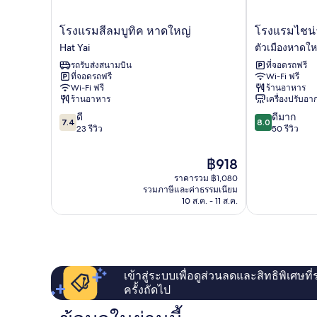
โรงแรม
โรงแรม
โรงแรมสีลมบูทิค หาดใหญ่
โรงแรมไชน่า
สี
ไช
Hat Yai
ตัวเมืองหาดให
ลม
น่า
รถรับส่งสนามบิน
ที่จอดรถฟรี
บูทิ
การ์
ที่จอดรถฟรี
Wi-Fi ฟรี
ค
เด้น
Wi-Fi ฟรี
ร้านอาหาร
หาดใหญ่
ตัว
ร้านอาหาร
เครื่องปรับอ
Hat
เมือง
7.4
8.0
ดี
ดีมาก
Yai
หาดใหญ่
7.4
8.0
จาก
จาก
23 รีวิว
50 รีวิว
10,
10,
ดี,
ดี
ราคา
฿918
23
มาก,
ปัจจุบัน
ราคารวม ฿1,080
รีวิว
50
คือ
รวมภาษีและค่าธรรมเนียม
รีวิว
฿918
10 ส.ค. - 11 ส.ค.
เข้าสู่ระบบเพื่อดูส่วนลดและสิทธิพิเศษที
ครั้งถัดไป