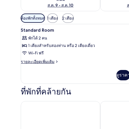
ส.ค. 9 - ส.ค. 10
ส
ตัว
ห้องพักทั้งหมด
1 เตียง
2 เตียง
กรอง
Standard Room | Wi-Fi ฟรี
เปิด
3
Standard Room
ที่
ภาพถ่าย
มี
พักได้ 2 คน
ทั้งหมด
ให้
1 เตียงสำหรับสองท่าน หรือ 2 เตียงเดี่ยว
ของ
สำหรับ
Wi-Fi ฟรี
ห้อง
Standard
ราย
รายละเอียดเพิ่มเติม
Room
ละเอียด
พัก
เพิ่ม
ดูราค
เติม
เกี่ยว
กับ
ที่พักที่คล้ายกัน
Standard
Room
โรงแรมสีลมบูทิค หาดใหญ่
โรงแรมไชน่าก