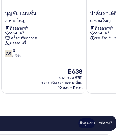
บุญ
ปาล์ม
บุญชัย แมนชั่น
ปาล์มชาเล่ต์ รีสอร์ท 
ชัย
ชา
อ.หาดใหญ่
ต.หาดใหญ่
แมนชั่น
เล่ต์
ที่จอดรถฟรี
ที่จอดรถฟรี
อ.หาดใหญ่
รีสอร์ท
Wi-Fi ฟรี
Wi-Fi ฟรี
หาดใหญ่
เครื่องปรับอากาศ
ฝ่ายต้อนรับ 24 ชั่วโมง
ต.หาดใหญ่
ปลอดบุหรี่
7.0
ดี
7.0
จาก
8 รีวิว
10,
ดี,
ราคา
฿638
8
ปัจจุบัน
ราคารวม ฿751
รีวิว
คือ
รวมภาษีและค่าธรรมเนียม
฿638
10 ส.ค. - 11 ส.ค.
เข้าสู่ระบบ
สมัครฟรี