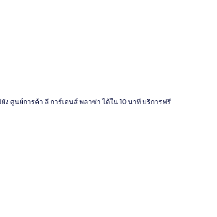
ี่
ง ศูนย์การค้า ลี การ์เดนส์ พลาซ่า ได้ใน 10 นาที บริการฟรี