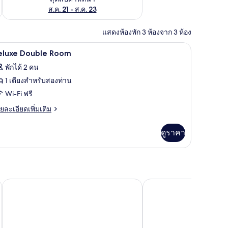
ส.ค. 21 - ส.ค. 23
แสดงห้องพัก 3 ห้องจาก 3 ห้อง
Wi-Fi ฟรี
ิด
4
eluxe Double Room
าพถ่าย
พักได้ 2 คน
้งหมด
1 เตียงสำหรับสองท่าน
อง
Wi-Fi ฟรี
eluxe
ย
ยละเอียดเพิ่มเติม
ouble
เอียด
่ม
oom
ดูราคา
ิม
่ยว
luxe
uble
oom
บุญชัย แมนชั่น
ปาล์มชาเล่ต์ รีสอร์ท หา