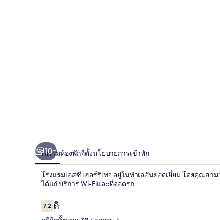
เอส
ซี
เฮ
อร์
ริ
เทจ
10+
ภาพรวม
ห้องพัก
ที่ตั้ง
นโยบายการเข้าพัก
โรงแรมเอสซี เฮอร์ริเทจ อยู่ในทำเลอันยอดเยี่ยม โดยคุณสามาร
ได้แก่ บริการ Wi-Fiและที่จอดรถ
รีวิว
ดี
7.2
7.2 จาก 10
ดูรีวิวทั้งหมด 79 รายการ