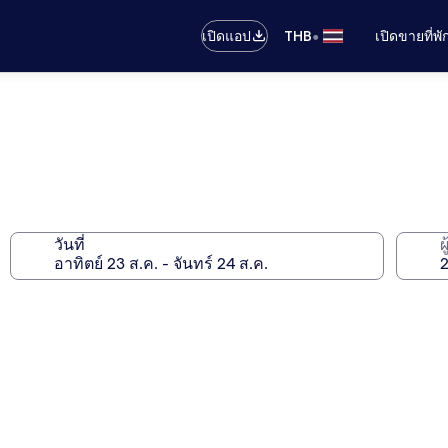
•
เปิดแอป
THB
เปิดขายที่พ
วันที่
ผ