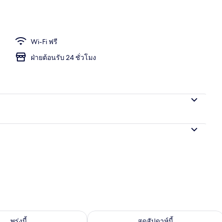
e Room | Wi-Fi ฟรี
Wi-Fi ฟรี
ฝ่ายต้อนรับ 24 ชั่วโมง
องพักว่างในพรุ่งนี้ ส.ค. 10 - ส.ค. 11
ตรวจสอบจำนวนห้องพักว่างในสุดสัปดาห์นี
พรุ่งนี้
สุดสัปดาห์นี้