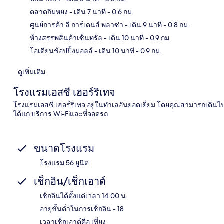
ตลาดกิมหยง
- เดิน 7 นาที
- 0.6 กม.
แผนท
ศูนย์การค้า ลี การ์เดนส์ พลาซ่า
- เดิน 9 นาที
- 0.8 กม.
ห้างสรรพสินค้าเซ็นทรัล
- เดิน 10 นาที
- 0.9 กม.
โอเดียนช้อปปิ้งมอลล์
- เดิน 10 นาที
- 0.9 กม.
ดูเพิ่มเติม
โรงแรมเอสซี เฮอร์ริเทจ
โรงแรมเอสซี เฮอร์ริเทจ อยู่ในทำเลอันยอดเยี่ยม โดยคุณสามารถเดินไปยั
ได้แก่ บริการ Wi-Fiและที่จอดรถ
ขนาดโรงแรม
โรงแรม 56 ยูนิต
เช็กอิน/เช็กเอาต์
เช็กอินได้ตั้งแต่เวลา 14:00 น.
อายุขั้นต่ำในการเช็กอิน - 18
เวลาเช็กเอาต์คือ เที่ยง