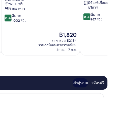
ทรี
มีห้องที่เชื่อมต่อกันให้
Wi-Fi ฟรี
บริการ
ร้านอาหาร
8.4
ดีมาก
8.4
ดีมาก
8.4
8.4
จาก
947 รีวิว
จาก
1,002 รีวิว
10,
10,
ดี
ดี
ราคา
฿1,820
มาก,
มาก,
ปัจจุบัน
947
ราคารวม ฿2,184
1,002
คือ
รีวิว
รวมภาษีและค่าธรรมเนียม
รวมภาษ
รีวิว
฿1,820
6 ก.ย. - 7 ก.ย.
เข้าสู่ระบบ
สมัครฟรี