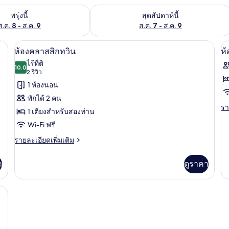
องพักว่างในพรุ่งนี้ ส.ค. 8 - ส.ค. 9
ตรวจสอบจำนวนห้องพักว่างในสุดสัปดาห์นี
พรุ่งนี้
สุดสัปดาห์นี้
ส.ค. 8 - ส.ค. 9
ส.ค. 7 - ส.ค. 9
เตารีด/โต๊ะรีดผ้า, Wi-Fi ฟรี, ผ้าปูที่นอน
ห้องคลาสสิกทวิน | โต๊ะทำงาน, เตารีด/โต๊ะ
เปิด
เป
5
ห้องคลาสสิกทวิน
ห้
ภาพถ่าย
ภ
ไร้ที่ติ
10.0
10.0 จาก 10
(2
2 รีวิว
ทั้งหมด
ทั
รีวิว)
1 ห้องนอน
ของ
ข
พักได้ 2 คน
ห้อง
ห้
รา
รา
1 เตียงสำหรับสองท่าน
ละ
คลาส
ค
Wi-Fi ฟรี
เพิ
เต
สิ
สิ
ราย
รายละเอียดเพิ่มเติม
เกี
ละเอียด
ก
ซิ
กับ
เพิ่ม
ห้
า
ดูราคา
ทวิน
เติม
ค
เกี่ยว
สิก
กับ
ซิง
เตารีด/โต๊ะรีดผ้า, Wi-Fi ฟรี, ผ้าปูที่นอน
ห้อง
คลาส
สิ
ก