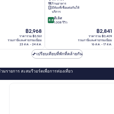
วัต
ร้านอาหาร
ฟ
มีห้องที่เชื่อมต่อกันให้
อร์ด
บริการ
ศูนย์
8.8
ดีเลิศ
d
ประจำ
8.8
จาก
1,008 รีวิว
เมือง
10,
Watford
ราคา
ราคา
฿2,968
฿2,841
ดี
ปัจจุบัน
ปัจจุบัน
เลิศ,
ราคารวม ฿3,561
ราคารวม ฿3,409
คือ
คือ
รวมภาษีและค่าธรรมเนียม
รวมภาษีและค่าธรรมเนียม
1,008
฿2,968
฿2,841
23 ส.ค. - 24 ส.ค.
16 ส.ค. - 17 ส.ค.
รีวิว
เปรียบเทียบที่พักที่คล้ายกัน
่ร่วมรายการ สะสมรีวอร์ดเพื่อการท่องเที่ยว