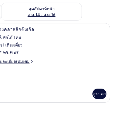
้ ส.ค. 7 - ส.ค. 9
ตรวจสอบจำนวนห้องพักว่างในสุดสัปดาห์หน้า ส.ค. 14 - ส.ค. 16
สุดสัปดาห์หน้า
ส.ค. 14 - ส.ค. 16
รีดผ้า, Wi-Fi ฟรี, ผ้าปูที่นอน
ห้องคลาสสิกซิงเกิล | โต๊ะทำงาน, เตารีด/โต๊ะรีดผ้
ิด
6
องคลาสสิกซิงเกิล
าพถ่าย
พักได้ 1 คน
้งหมด
1 เตียงเดี่ยว
อง
Wi-Fi ฟรี
อง
ย
ยละเอียดเพิ่มเติม
เอียด
ลาส
่ม
ิม
ก
่ยว
งเกิล
อง
ดูราคา
ลาส
เกิล