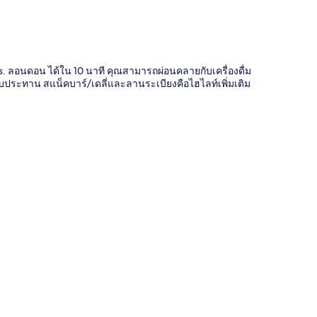
s. ลอนดอน ได้ใน 10 นาที คุณสามารถผ่อนคลายกับเครื่องดื่ม
ับประทาน สแน็คบาร์/เดลี่และลานระเบียงคือไฮไลท์เพิ่มเติม