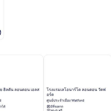
ทวิ
น
า
ย ฮิลตัน ลอนดอน เอลสทรี
โรงแรมเลโอนาร์โด ลอนดอน วัตฟอร์ด
โรงแรม
บาย ฮิลตัน ลอนดอน เอลส
โรงแรมเลโอนาร์โด ลอนดอน วัตฟ
เลโอ
อร์ด
นาร์
d
ศูนย์ประจำเมือง Watford
โด
ักได้
ลอนดอน
มีที่จอดรถ
Wi-Fi ฟรี