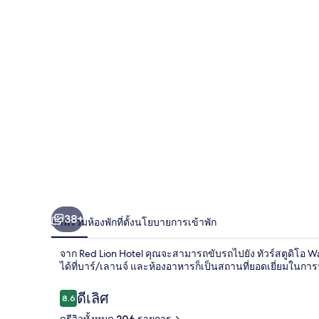
38+
ภาพรวม
ห้องพัก
ที่ตั้ง
นโยบายการเข้าพัก
จาก Red Lion Hotel คุณจะสามารถขับรถไปยัง ทัวร์สตูดิโอ W
ได้ที่บาร์/เลานจ์ และห้องอาหารก็เป็นสถานที่ยอดเยี่ยมในก
รีวิว
ดีเลิศ
8.6
8.6 จาก 10
ดูรีวิวทั้งหมด 206 รายการ