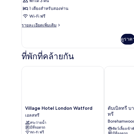
รีวิว)
พักได้ 3 คน
ของ
1 เตียงสำหรับสองท่าน
ห้อง
Wi-Fi ฟรี
ซู
ราย
รายละเอียดเพิ่มเติม
พี
ละเอียด
เพิ่ม
เรียดั
ดูราค
เติม
เกี่ยว
บเบิล
กับ
ที่พักที่คล้ายกัน
ห้อง
ซู
พี
Village Hotel London Watford
ดับเบิลทรี บา
เรียดั
บเบิล
Village
ดับเบิล
Village Hotel London Watford
ดับเบิลทรี 
Hotel
ทรี
ทรี
เอลสทรี
London
บาย
Borehamwoo
สระว่ายน้ำ
Watford
ฮิล
มีที่จอดรถ
เอ
ตัน
สัตว์เลี้ยงเข้าพ
Wi-Fi ฟรี
มีที่จอดรถ