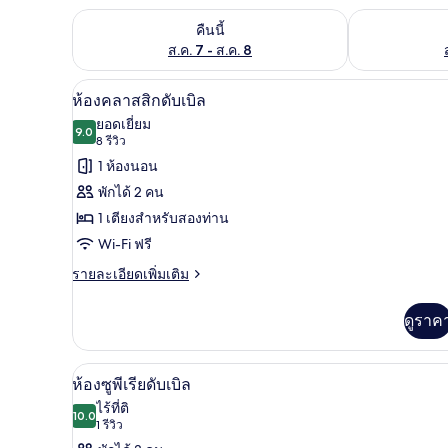
ตรวจสอบจำนวนห้องพักว่างในคืนนี้ ส.ค. 7 - ส.ค. 8
ตรวจสอบจำนวนห้
คืนนี้
ส.ค. 7 - ส.ค. 8
ห้องคลาสสิกดับเบิล | โต๊ะทำงาน, 
เปิด
10
ห้องคลาสสิกดับเบิล
ภาพถ่าย
ยอดเยี่ยม
9.0
9.0 จาก 10
(8
8 รีวิว
ทั้งหมด
รีวิว)
1 ห้องนอน
ของ
พักได้ 2 คน
ห้อง
1 เตียงสำหรับสองท่าน
คลาส
Wi-Fi ฟรี
สิ
ราย
รายละเอียดเพิ่มเติม
ละเอียด
กดับเบิล
เพิ่ม
ดูราค
เติม
เกี่ยว
กับ
ห้องซูพีเรียดับเบิล | โต๊ะทำงาน, 
เปิด
9
ห้อง
ห้องซูพีเรียดับเบิล
คลาส
ภาพถ่าย
ไร้ที่ติ
สิ
10.0
10.0 จาก 10
(1
1 รีวิว
ทั้งหมด
กดับเบิล