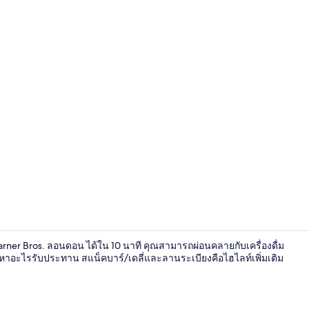
บาร์ (ในที่พัก)
arner Bros. ลอนดอน ได้ใน 10 นาที คุณสามารถผ่อนคลายกับเครื่องดื่ม
ารหาอะไรรับประทาน สแน็คบาร์/เดลี่และลานระเบียงคือไฮไลท์เพิ่มเติม
ห้องซูพีเรียดั