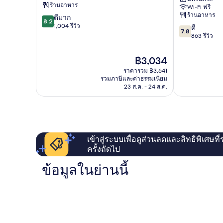
ลส
ลอนดอน
ร้านอาหาร
Wi-Fi ฟรี
ทรี
เอ
ร้านอาหาร
8.2
ดีมาก
ลส
8.2
จาก
1,004 รีวิว
7.8
ทรี
ดี
7.8
10,
จาก
Borehamwoo
863 รีวิว
ดี
10,
มาก,
ดี,
ราคา
฿3,034
1,004
863
ปัจจุบัน
รีวิว
ราคารวม ฿3,641
รีวิว
คือ
รวมภาษีและค่าธรรมเนียม
฿3,034
23 ส.ค. - 24 ส.ค.
เข้าสู่ระบบเพื่อดูส่วนลดและสิทธิพิเศษที
ครั้งถัดไป
ข้อมูลในย่านนี้