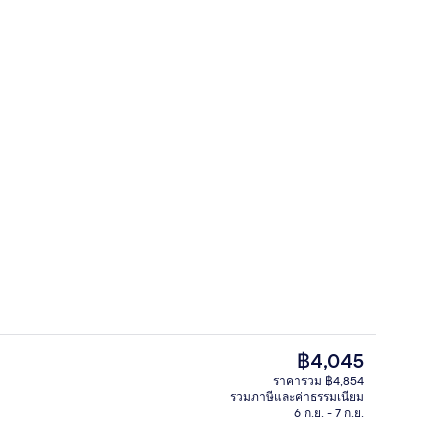
บาร์ (ในที่พัก)
ราคา
฿4,045
ปัจจุบัน
ราคารวม ฿4,854
฿4,045
รวมภาษีและค่าธรรมเนียม
บเบิล | โต๊ะทำงาน, เตารีด/โต๊ะรีดผ้า, Wi-Fi ฟรี, ผ้าปูที่นอน
ห้องซูพีเรียดับเบิล | โต๊ะทำงาน, เตารีด/โ
6 ก.ย. - 7 ก.ย.