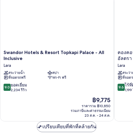
คองคอร์ด 
Swandor
คองคอร์
Swandor Hotels & Resort Topkapi Palace - All
คองคอร์
Hotels
เดอ
Inclusive
อัลตรา
&
ลัก
Lara
Lara
Resort
ซ์
Topkapi
สระว่ายน้ำ
สปา
รี
สระว่า
ที่จอดรถฟรี
Wi-Fi ฟรี
ที่จอด
Palace
สอร์ต
-
ลารา
9.0
9.6
ยอดเยี่ยม
ไร้ที่
9.0
9.6
All
อันตั
จาก
จาก
2,234 รีวิว
1,199 
Inclusive
ลยา
10,
10,
ราคา
฿9,775
Lara
-
ยอด
ไร้
ปัจจุบัน
พรีเว
เยี่ยม,
ที่
ราคารวม ฿10,850
คือ
อัลตรา
รวมภาษีและค่าธรรมเนียม
2,234
ติ,
฿9,775
23 ส.ค. - 24 ส.ค.
ออล
รีวิว
1,199
อิน
รีวิว
เปรียบเทียบที่พักที่คล้ายกัน
คลู
ซีฟ