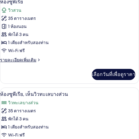
มี
5
ห้องซูพีเรีย
ให้
ภาพถ่าย
วิวสวน
สำหรับ
ทั้งหมด
35 ตารางเมตร
ห้อง
ของ
1 ห้องนอน
พัก
ห้อง
พักได้ 3 คน
1 เตียงสำหรับสองท่าน
ซู
Wi-Fi ฟรี
พี
ราย
รายละเอียดเพิ่มเติม
เรีย
ละเอียด
เพิ่ม
เลือกวันที่เพื่อดูราคา
เติม
เกี่ยว
กับ
ห้องซูพีเรีย, เห็นวิวทะเลบางส่วน | เครื่
เปิด
5
ห้อง
ห้องซูพีเรีย, เห็นวิวทะเลบางส่วน
ซู
ภาพถ่าย
วิวทะเลบางส่วน
พี
ทั้งหมด
เรีย
35 ตารางเมตร
ของ
พักได้ 3 คน
ห้อง
1 เตียงสำหรับสองท่าน
Wi-Fi ฟรี
ซู