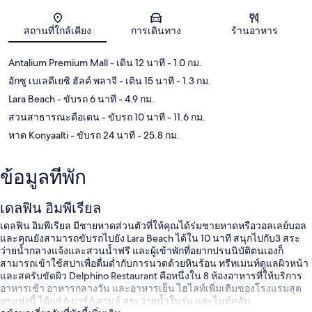
แผนที่
สถานที่ใกล้เคียง
การเดินทาง
ร้านอาหาร
Antalium Premium Mall
- เดิน 12 นาที
- 1.0 กม.
อักซู เบเลดีเยซิ ฮัลค์ พลาจี
- เดิน 15 นาที
- 1.3 กม.
Lara Beach
- ขับรถ 6 นาที
- 4.9 กม.
สวนสาธารณะดือเดน
- ขับรถ 10 นาที
- 11.6 กม.
หาด Konyaalti
- ขับรถ 24 นาที
- 25.8 กม.
ข้อมูลที่พัก
เดลฟิน อิมพีเรียล
เดลฟิน อิมพีเรียล มีชายหาดส่วนตัวที่ให้คุณได้ร่มชายหาดหรือวอลเลย์บอล
และคุณยังสามารถขับรถไปยัง Lara Beach ได้ใน 10 นาที สนุกไปกับ3 สระ
ว่ายน้ำกลางแจ้งและสวนน้ำฟรี และผู้เข้าพักที่อยากปรนนิบัติตนเองก็
สามารถเข้าใช้สปาเพื่อดื่มด่ำกับการนวดด้วยหินร้อน ทรีทเมนท์ดูแลผิวหน้า
และสครับขัดผิว Delphino Restaurant คือหนึ่งใน 8 ห้องอาหารที่ให้บริการ
อาหารเช้า อาหารกลางวัน และอาหารเย็น ไฮไลท์เพิ่มเติมของโรงแรมสุด
หรูแห่งนี้ ได้แก่ 6 บาร์/เลานจ์ สระว่ายน้ำในร่ม และไนท์คลับ