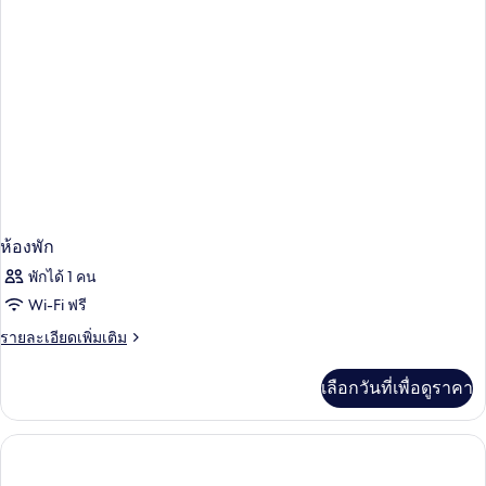
ห้องพัก
พักได้ 1 คน
Wi-Fi ฟรี
ราย
รายละเอียดเพิ่มเติม
ละเอียด
เพิ่ม
เลือกวันที่เพื่อดูราคา
เติม
เกี่ยว
กับ
ห้อง
พัก