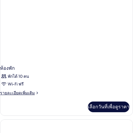
มิ
ส่วน
ลี่,
เห็น
วิว
ทะเล
บาง
ส่วน
ห้องพัก
พักได้ 10 คน
Wi-Fi ฟรี
ราย
รายละเอียดเพิ่มเติม
ละเอียด
เพิ่ม
เลือกวันที่เพื่อดูราคา
เติม
เกี่ยว
กับ
ห้อง
พัก