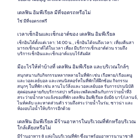
เดลฟิน อิมพีเรียล มีที่จอดรถหรือไม่
ใช่ มีที่จอดรถฟรี
เวลาเช็กอินและเช็กเอาต์ของ เดลฟิน อิมพีเรียล
เช็กอินได้ตั้งแต่เวลา: 14:00 น., เช็กอินได้จนถึงเวลา: เที่ยงคืนสา
มารถเช็กเอาต์ได้ในเวลา เที่ยง มีบริการเช็กเอาต์ด่วน รวมถึง
บริการเช็กอินและเช็กเอาต์แบบไร้สัมผัส
มีอะไรให้ทำบ้างที่ เดลฟิน อิมพีเรียล และบริเวณใกล้ๆ
สนุกสนานกับกิจกรรมหลากหลายในที่พัก เช่น เรือพาย/เรือแคนู
และวอลเลย์บอล และเทนนิสคอร์ทในที่พักให้ฝึกซ้อม กิจกรรม
สนุกๆ ในที่พัก เช่น ลานโบว์ลิ่งและวอลเลย์บอล รับการปรนนิบัติ
สุดผ่อนคลายกับบริการสปา หรือจะเพลิดเพลินกับการว่ายน้ำที่3
สระว่ายน้ำกลางแจ้งของที่พัก เดลฟิน อิมพีเรียล ยังมี6 บาร์/เลานจ์,
ไนท์คลับ และหาดส่วนตัว รวมถึงสระว่ายน้ำในร่ม, ซาวน่า และ
ห้องอบไอน้ำให้บริการอีกด้วย
เดลฟิน อิมพีเรียล มีร้านอาหารในบริเวณที่พักหรือบริเวณ
ใกล้เคียงหรือไม่
มีร้านอาหาร 8 แห่งในบริเวณที่พัก ซึ่งมาพร้อมอาหารนานาชาติ