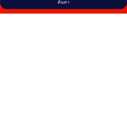
ค้นหา
คลัง
ภาพ
เดลฟิน
อิมพีเรียล