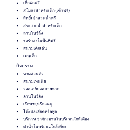
เด็กพักฟรี
สโมสรสำหรับเด็ก (เข้าฟรี)
สิทธิ์เข้าสวนน้ำฟรี
สระว่ายน้ำสำหรับเด็ก
ลานโบว์ลิ่ง
รถรับส่งในพื้นที่ฟรี
สนามเด็กเล่น
เมนูเด็ก
กิจกรรม
หาดส่วนตัว
สนามเทนนิส
วอลเลย์บอลชายหาด
ลานโบว์ลิ่ง
เรือพาย/เรือแคนู
โต๊ะบิลเลียดหรือพูล
บริการเช่าจักรยานในบริเวณใกล้เคียง
ดำน้ำในบริเวณใกล้เคียง