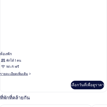
ห้องพัก
พักได้ 1 คน
Wi-Fi ฟรี
ราย
รายละเอียดเพิ่มเติม
ละเอียด
เพิ่ม
เลือกวันที่เพื่อดูราคา
เติม
เกี่ยว
กับ
ที่พักที่คล้ายกัน
ห้อง
พัก
Swandor Hotels & Resort Topkapi Palace - All Inclusive