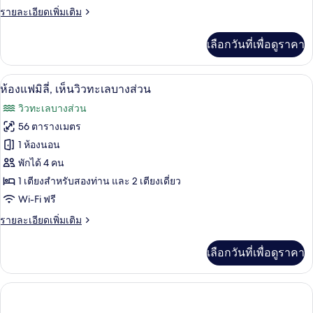
ราย
รายละเอียดเพิ่มเติม
พี
ละเอียด
เรีย,
เพิ่ม
เลือกวันที่เพื่อดูราคา
เติม
เห็น
เกี่ยว
วิว
กับ
ห้องแฟมิลี่, เห็นวิวทะเลบางส่วน | เครื่อ
เปิด
6
ห้อง
ห้องแฟมิลี่, เห็นวิวทะเลบางส่วน
ทะเล
ซู
ภาพถ่าย
วิวทะเลบางส่วน
พี
บาง
ทั้งหมด
เรีย,
56 ตารางเมตร
ส่วน
เห็น
ของ
1 ห้องนอน
วิว
ทะเล
ห้อง
พักได้ 4 คน
บาง
1 เตียงสำหรับสองท่าน และ 2 เตียงเดี่ยว
แฟ
ส่วน
Wi-Fi ฟรี
มิ
ราย
รายละเอียดเพิ่มเติม
ลี่,
ละเอียด
เห็น
เพิ่ม
เลือกวันที่เพื่อดูราคา
เติม
วิว
เกี่ยว
กับ
ทะเล
ห้อง
บาง
แฟ