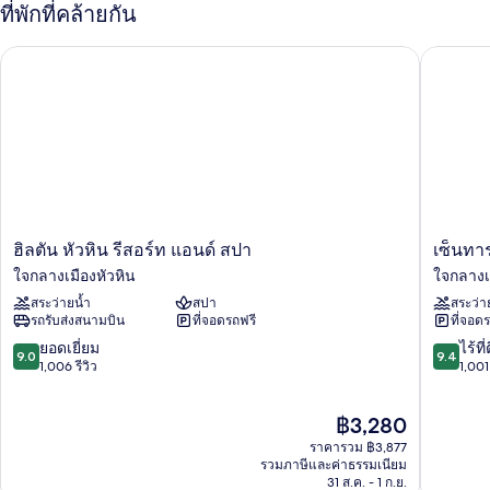
กับ
ที่พักที่คล้ายกัน
Nidhrarom
Suite
ฮิลตัน หัวหิน รีสอร์ท แอนด์ สปา
เซ็นทารา 
ฮิล
เซ็น
ฮิลตัน หัวหิน รีสอร์ท แอนด์ สปา
เซ็นทาร
ตัน
ทารา
ใจกลางเมืองหัวหิน
ใจกลางเ
หัวหิน
แก
สระว่ายน้ำ
สปา
สระว่า
รีสอร์ท
รนด์
รถรับส่งสนามบิน
ที่จอดรถฟรี
ที่จอด
แอนด์
บีช
สปา
รีสอร์ท
9.0
9.4
ยอดเยี่ยม
ไร้ที่
9.0
9.4
ใจกลาง
หัวหิน
จาก
จาก
1,006 รีวิว
1,001 
เมือง
ใจกลาง
10,
10,
หัวหิน
เมือง
ยอด
ไร้
ราคา
฿3,280
หัวหิน
เยี่ยม,
ที่
ปัจจุบัน
1,006
ติ,
ราคารวม ฿3,877
คือ
รีวิว
1,001
รวมภาษีและค่าธรรมเนียม
฿3,280
31 ส.ค. - 1 ก.ย.
รีวิว