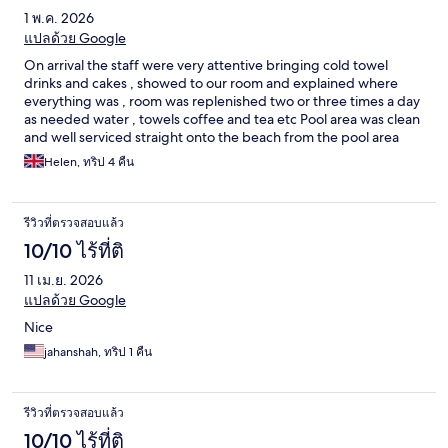
1 พ.ค. 2026
แปลด้วย Google
On arrival the staff were very attentive bringing cold towel
drinks and cakes , showed to our room and explained where
everything was , room was replenished two or three times a day
as needed water , towels coffee and tea etc Pool area was clean
and well serviced straight onto the beach from the pool area
lovely clean sands and warm sea Breakfast was sensational
Helen, ทริป 4 คืน
excellent choice of food again staff were very good All in all an
excellent hotel would highly recommend .
รีวิวที่ตรวจสอบแล้ว
10/10 ไร้ที่ติ
11 เม.ย. 2026
แปลด้วย Google
Nice
jahanshah, ทริป 1 คืน
รีวิวที่ตรวจสอบแล้ว
10/10 ไร้ที่ติ