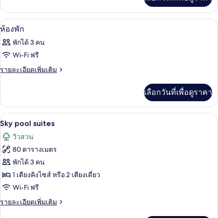
พัก
เติม
เกี่ยว
กับ
มินิบาร์, ตู้นิรภัยในห้องพัก, โต๊ะทำงาน,
เปิด
8
ห้อง
ห้องพัก
พัก
ภาพถ่าย
พักได้ 3 คน
ทั้งหมด
Wi-Fi ฟรี
ของ
ราย
รายละเอียดเพิ่มเติม
ละเอียด
ห้อง
เพิ่ม
เลือกวันที่เพื่อดูราคา
พัก
เติม
เกี่ยว
กับ
Sky pool suites | สระว่ายน้ำส่วนตัว
เปิด
6
ห้อง
Sky pool suites
พัก
ภาพถ่าย
วิวสวน
ทั้งหมด
80 ตารางเมตร
ของ
พักได้ 3 คน
Sky
1 เตียงคิงไซส์ หรือ 2 เตียงเดี่ยว
pool
Wi-Fi ฟรี
suites
ราย
รายละเอียดเพิ่มเติม
ละเอียด