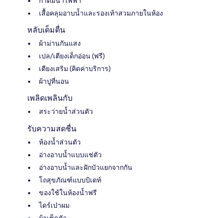
กาต้มน้ำไฟฟ้า
เสื้อคลุมอาบน้ำและรองเท้าสวมภายในห้อง
หลับเต็มตื่น
ผ้าม่านกันแสง
เปล/เตียงเด็กอ่อน (ฟรี)
เตียงเสริม (คิดค่าบริการ)
ผ้าปูที่นอน
เพลิดเพลินกับ
สระว่ายน้ำส่วนตัว
รับความสดชื่น
ห้องน้ำส่วนตัว
อ่างอาบน้ำแบบแช่ตัว
อ่างอาบน้ำและฝักบัวแยกจากกัน
โถสุขภัณฑ์แบบบิเดท์
ของใช้ในห้องน้ำฟรี
ไดร์เป่าผม
ผ้าเช็ดตัว