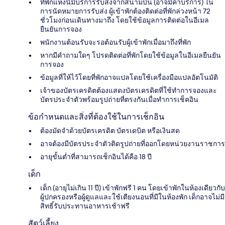
ที่พักแห่งนี้มีบริการรับส่งจากสนามบิน (อาจมีค่าบริการ) ใน
การนัดหมายการรับส่ง ผู้เข้าพักต้องติดต่อที่พักล่วงหน้า 72
ชั่วโมงก่อนเดินทางมาถึง โดยใช้ข้อมูลการติดต่อในอีเมล
ยืนยันการจอง
พนักงานต้อนรับจะรอต้อนรับผู้เข้าพักเมื่อมาถึงที่พัก
หากมีคำถามใดๆ โปรดติดต่อที่พักโดยใช้ข้อมูลในอีเมลยืนยัน
การจอง
ข้อมูลที่ให้ไว้โดยที่พักอาจแปลโดยใช้เครื่องมือแปลอัตโนมัติ
เจ้าของบัตรเครดิตต้องแสดงบัตรเครดิตที่ใช้ทำการจองและ
บัตรประจำตัวพร้อมรูปถ่ายที่ตรงกันเมื่อทำการเช็คอิน
ข้อกำหนดและสิ่งที่ต้องใช้ในการเช็กอิน
ต้องมัดจำด้วยบัตรเครดิต บัตรเดบิต หรือเงินสด
อาจต้องมีบัตรประจำตัวติดรูปถ่ายที่ออกโดยหน่วยงานราชการ
อายุขั้นต่ำที่สามารถเช็กอินได้คือ 18 ปี
เด็ก
เด็ก (อายุไม่เกิน 11 ปี) เข้าพักฟรี 1 คน โดยเข้าพักในห้องเดียวกับ
ผู้ปกครองหรือผู้ดูแลและใช้เตียงนอนที่มีในห้องพัก เด็กอาจไม่มี
สิทธิ์รับประทานอาหารเช้าฟรี
สัตว์เลี้ยง