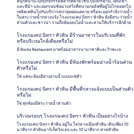
สนุกสนานไปกับกิจกรรมหลากหลาย เช่น ปั่นจักรยาน, เดินเขา
และขี่ม้า และออกรอบซ้อมวงสวิงที่สนามกอล์ฟที่อยู่ไม่ไกลออกไป
เพลิดเพลินไปกับบริการสปาสุดผ่อนคลาย หรือจะออกกำลังว่ายน้ำ
ในสระว่ายน้ำกลางแจ้ง โรงแรมเคป นิทรา หัวหิน ยังมีสระว่ายน้ำ
ส่วนตัวและซาวน่า รวมถึงห้องอบไอน้ำและสวนให้บริการอีกด้วย
โรงแรมเคป นิทรา หัวหิน มีร้านอาหารในบริเวณที่พัก
หรือบริเวณใกล้เคียงหรือไม่
มี Rocks Restaurant มาพร้อมอาหารนานาชาติและวิวทะเล
โรงแรมเคป นิทรา หัวหิน มีห้องพักพร้อมอ่างน้ำร้อนส่วน
ตัวหรือไม่
ใช่ แต่ละห้องมีอ่างอาบน้ำแบบแช่ตัว
โรงแรมเคป นิทรา หัวหิน มีพื้นที่กลางแจ้งแบบเป็นส่วนตัว
หรือไม่
ใช่ ทุกห้องมีสระว่ายน้ำส่วนตัว
บริเวณรอบๆ โรงแรมเคป นิทรา หัวหิน เป็นอย่างไรบ้าง
โรงแรมเคป นิทรา หัวหิน อยู่ใน ใจกลางเมืองหัวหิน เดินเพียง 10
นาทีจาก หัวหินมาร์เก็ตวิลเลจ และ 10 นาทีจาก หาดหัวหิน