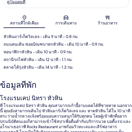
ดูในแผนที่
แผนที่
สถานที่ใกล้เคียง
การเดินทาง
ร้านอาหาร
หัวหินมาร์เก็ตวิลเลจ
- เดิน 9 นาที
- 0.8 กม.
ถนนคนเดิน ซอยบิณฑบาตรหัวหิน
- เดิน 10 นาที
- 0.9 กม.
หอนาฬิกาหัวหิน
- เดิน 10 นาที
- 0.9 กม.
สถานีรถไฟหัวหิน
- เดิน 12 นาที
- 1.1 กม.
ตลาดโต้รุ่งหัวหิน
- เดิน 14 นาที
- 1.2 กม.
ข้อมูลที่พัก
โรงแรมเคป นิทรา หัวหิน
ที่ โรงแรมเคป นิทรา หัวหิน คุณสามารถเก้าอี้อาบแดดได้ที่ชายหาด นอกจาก
นี้ คุณยังสามารถเดินไป หัวหินมาร์เก็ตวิลเลจ และ หาดหัวหิน ได้ใน 10 นาที
สระว่ายน้ำกลางแจ้งพร้อมมอบความสนุกให้กับทุกคน โดยผู้เข้าพักที่อยาก
ปรนนิบัติตนเองก็สามารถเข้าใช้สปาเพื่อดื่มด่ำกับบริการนวด บอดี้แรป และ
อโรมาเธอราพี Rocks Restaurant มาพร้อมวิวทะเลและเสิร์ฟอาหาร
นานาชาติ โดยเปิดให้บริการอาหารเช้า อาหารกลางวัน และอาหารเย็น