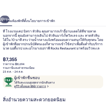
เคป
นิทรา
่อน
ถัดไป
น้า
72+
ภาพรวม
ห้องพัก
ที่ตั้ง
นโยบายการเข้าพัก
หัวหิน
ที่ โรงแรมเคป นิทรา หัวหิน คุณสามารถเก้าอี้อาบแดดได้ที่ชายหาด
นอกจากนี้ คุณยังสามารถเดินไป หัวหินมาร์เก็ตวิลเลจ และ หาดหัวหิน
ได้ใน 10 นาที สระว่ายน้ำกลางแจ้งพร้อมมอบความสนุกให้กับทุกคน โดย
ผู้เข้าพักที่อยากปรนนิบัติตนเองก็สามารถเข้าใช้สปาเพื่อดื่มด่ำกับบริการ
นวด บอดี้แรป และอโรมาเธอราพี Rocks Restaurant มาพร้อมวิวทะเล
และเสิร์ฟอาหารนานาชาติ โดยเปิดให้บริการอาหารเช้า อาหารกลาง
วัน และอาหารเย็น บาร์/เลานจ์ ฟิตเนส และซาวน่าคือไฮไลท์เพิ่มเติม
ราคา
฿7,355
ในโรงแรมสุดหรูแห่งนี้ นักเดินทางหลายคนถูกใจสภาพที่พัก
ปัจจุบัน
ราคารวม ฿8,694
฿7,355
รวมภาษีและค่าธรรมเนียม
บนชายหาด, ทรายสีขาว, เก้าอี้อาบแดด,
23 ส.ค. - 24 ส.ค.
รีวิว
9.4
ผู้เข้าพักชื่นชอบ
ไ
จาก
ได้รับคะแนนสูงสุดจากนักเดินทาง
ด้
ดูรีวิวทั้งหมด 550 รายการ
10,
รั
ผู้
บ
สิ่งอำนวยความสะดวกยอดนิยม
ค
เข้า
ะ
พัก