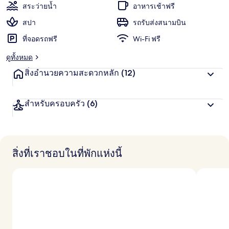
แ
สระว่ายน้ำ
อาหารเช้าฟรี
ชื่น
น
น
สปา
รถรับส่งสนามบิน
ชอบ
สู
ที่จอดรถฟรี
Wi-Fi ฟรี
ง
สุ
ดูทั้งหมด
ด
จ
สิ่งอำนวยความสะดวกหลัก
(12)
า
ก
นั
สำหรับครอบครัว
(6)
ก
เ
ดิ
น
ท
า
สิ่งที่เราชอบในที่พักแห่งนี้
ง