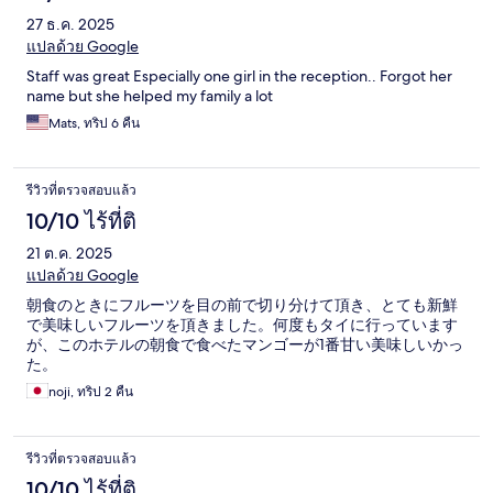
27 ธ.ค. 2025
แปลด้วย Google
Staff was great Especially one girl in the reception.. Forgot her
name but she helped my family a lot
Mats, ทริป 6 คืน
รีวิวที่ตรวจสอบแล้ว
10/10 ไร้ที่ติ
21 ต.ค. 2025
แปลด้วย Google
朝食のときにフルーツを目の前で切り分けて頂き、とても新鮮
で美味しいフルーツを頂きました。何度もタイに行っています
が、このホテルの朝食で食べたマンゴーが1番甘い美味しいかっ
た。
noji, ทริป 2 คืน
รีวิวที่ตรวจสอบแล้ว
10/10 ไร้ที่ติ