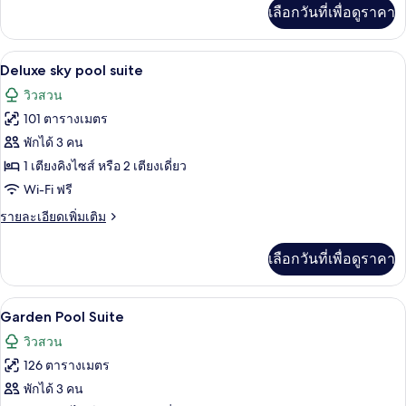
เพิ่ม
เลือกวันที่เพื่อดูราคา
เติม
เกี่ยว
กับ
Deluxe sky pool suite | ลานระเบียง/น
เปิด
9
Sky
Deluxe sky pool suite
pool
ภาพถ่าย
วิวสวน
suites
ทั้งหมด
101 ตารางเมตร
ของ
พักได้ 3 คน
Deluxe
1 เตียงคิงไซส์ หรือ 2 เตียงเดี่ยว
sky
Wi-Fi ฟรี
pool
ราย
รายละเอียดเพิ่มเติม
suite
ละเอียด
เพิ่ม
เลือกวันที่เพื่อดูราคา
เติม
เกี่ยว
กับ
Garden Pool Suite | สระว่ายน้ำส่วนตัว
เปิด
6
Deluxe
Garden Pool Suite
sky
ภาพถ่าย
วิวสวน
pool
ทั้งหมด
suite
126 ตารางเมตร
ของ
พักได้ 3 คน