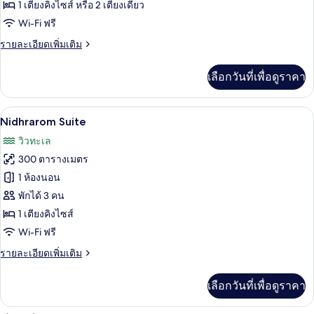
Garden
1 เตียงคิงไซส์ หรือ 2 เตียงเดี่ยว
Pool
Wi-Fi ฟรี
Suite
ราย
รายละเอียดเพิ่มเติม
ละเอียด
เพิ่ม
เลือกวันที่เพื่อดูราคา
เติม
เกี่ยว
กับ
Nidhrarom Suite | วิวจากห้องพัก
เปิด
12
Garden
Nidhrarom Suite
Pool
ภาพถ่าย
วิวทะเล
Suite
ทั้งหมด
300 ตารางเมตร
ของ
1 ห้องนอน
Nidhrarom
พักได้ 3 คน
Suite
1 เตียงคิงไซส์
Wi-Fi ฟรี
ราย
รายละเอียดเพิ่มเติม
ละเอียด
เพิ่ม
เลือกวันที่เพื่อดูราคา
เติม
เกี่ยว