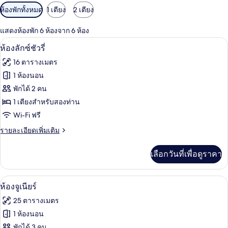
ตัว
ห้องพักทั้งหมด
1 เตียง
2 เตียง
กรอง
แสดงห้องพัก 6 ห้องจาก 6 ห้อง
ที่
ห้องลักซ์ชัวรี่ | ตู้นิรภัยในห้องพัก, Wi-Fi 
เปิด
มี
17
ห้องลักซ์ชัวรี่
ให้
ภาพถ่าย
16 ตารางเมตร
สำหรับ
ทั้งหมด
1 ห้องนอน
ห้อง
ของ
พักได้ 2 คน
พัก
ห้อง
1 เตียงสำหรับสองท่าน
Wi-Fi ฟรี
ลัก
ราย
รายละเอียดเพิ่มเติม
ซ์ชัว
ละเอียด
รี่
เพิ่ม
เลือกวันที่เพื่อดูราคา
เติม
เกี่ยว
กับ
ห้องจูเนียร์ | ตู้นิรภัยในห้องพัก, Wi-Fi ฟรี
เปิด
10
ห้อง
ห้องจูเนียร์
ลัก
ภาพถ่าย
25 ตารางเมตร
ซ์ชัว
ทั้งหมด
รี่
1 ห้องนอน
ของ
พักได้ 3 คน