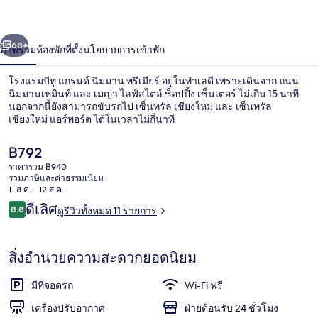
แก
่อน
ถัดไป
น้า
68+
ภาพรวม
ห้องพัก
ที่ตั้ง
นโยบายการเข้าพัก
รนด์
นิมมาน
โรงแรมบีทู แกรนด์ นิมมาน พรีเมียร์ อยู่ในทำเลดี เพราะเดินจาก ถนน
นิมมานเหมินท์ และ เมญ่า ไลฟ์สไตล์ ช็อปปิ้ง เซ็นเตอร์ ไม่เกิน 15 นาที
พรีเมียร์
นอกจากนี้ยังสามารถขับรถไป เซ็นทรัล เชียงใหม่ และ เซ็นทรัล
เชียงใหม่ แอร์พอร์ต ได้ในเวลาไม่กี่นาที
ราคา
฿792
ปัจจุบัน
ราคารวม ฿940
฿792
รวมภาษีและค่าธรรมเนียม
11 ส.ค. - 12 ส.ค.
ห้องลักซ์ชัวรี่ทริปเปิล | ตู้นิรภัยในห้องพัก
รีวิว
ดีเลิศ
8.8
ดูรีวิวทั้งหมด 11 รายการ
8.8 จาก 10
สิ่งอำนวยความสะดวกยอดนิยม
มีที่จอดรถ
Wi-Fi ฟรี
เครื่องปรับอากาศ
ฝ่ายต้อนรับ 24 ชั่วโมง