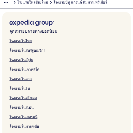
โรงแรมใน เชียงใหม่
โรงแรมบีทู แกรนด์ นิมมาน พรีเมียร์
a
a
o
o
i
n
n
o
n
p
e
s
m
y
L
บ
รั
ห
สำ
น
า
ฐ
ร
ต
า
i
n
t
t
q
g
P
l
g
r
H
C
S
o
a
T
บ
รั
ห
สำ
น
า
ฐ
ร
ต
C
e
e
u
M
l
B
k
e
o
h
E
1
M
r
P
บ
รั
ห
สำ
น
า
ฐ
ร
h
l
l
e
a
a
o
h
s
t
i
E
0
a
a
a
G
บ
รั
ห
สำ
น
า
ฐ
i
C
C
H
i
c
u
a
s
e
a
S
9
i
v
n
r
B
บ
รั
ห
สำ
น
า
a
h
h
o
e
t
m
H
l
n
E
6
H
e
g
a
a
A
บ
รั
ห
สำ
น
จุดหมายปลายทางยอดนิยม
n
i
i
t
i
R
o
N
g
N
W
o
l
f
n
a
t
A
บ
รั
ห
สำ
g
a
a
e
q
e
t
i
M
G
i
t
o
a
d
n
R
r
P
บ
รั
ห
โรงแรมในไทย
M
n
n
l
u
s
e
m
a
H
n
e
d
n
M
R
u
s
r
T
บ
รั
โรงแรมในสหรัฐอเมริกา
a
g
g
e
o
l
m
i
o
n
l
g
R
a
a
a
h
o
h
U
บ
i
M
m
&
r
C
a
N
t
e
e
o
i
t
m
B
u
e
-
H
โรงแรมในญี่ปุ่น
a
a
B
t
h
n
i
e
r
N
c
h
c
C
o
d
N
S
o
i
i
u
i
m
l
I
i
k
o
h
h
u
P
o
a
t
โรงแรมในเกาหลีใต้
d
a
m
n
m
&
m
i
o
t
h
o
F
e
g
n
a
n
m
R
H
a
k
i
u
k
a
l
โรงแรมในลาว
e
g
n
H
a
i
o
n
q
F
H
m
S
t
M
J
o
n
v
t
g
u
a
o
i
e
โรงแรมในจีน
H
a
o
t
C
e
e
s
e
h
t
l
n
โรงแรมในฝรั่งเศส
o
i
u
e
h
r
l
a
H
M
e
y
s
t
r
l
i
R
e
o
u
l
H
a
โรงแรมในสเปน
e
n
a
e
n
t
a
o
i
l
e
n
s
e
n
t
N
โรงแรมในเยอรมนี
y
g
o
l
g
e
i
h
M
r
C
l
m
โรงแรมในมาเลเซีย
u
a
t
h
m