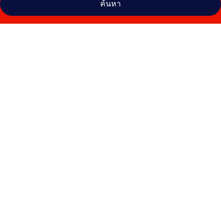
ค้นหา
คลัง
ภาพ
โรง
แรม
บีทู