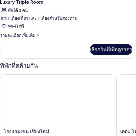
14
Luxury
Luxury Triple Room
Premier
ภาพถ่าย
พักได้ 3 คน
Room
ทั้งหมด
1 เตียงเดี่ยว และ 1 เตียงสำหรับสองท่าน
ของ
Wi-Fi ฟรี
Luxury
ราย
รายละเอียดเพิ่มเติม
Triple
ละเอียด
เพิ่ม
Room
เลือกวันที่เพื่อดูราคา
เติม
เกี่ยว
กับ
ที่พักที่คล้ายกัน
Luxury
Triple
โรงแรมเชน เชียงใหม่
เดอะ โดม
Room
โรงแรม
เดอะ
โรงแรมเชน เชียงใหม่
เดอะ โ
เชน
โดม