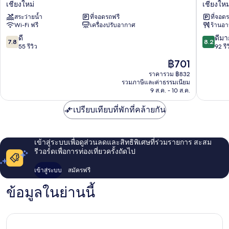
เชียงใหม่
เชียงใหม
เชียงใหม่
เรส
สระว่ายน้ำ
ที่จอดรถฟรี
ที่จอด
เชียงใหม่
ซิ
Wi-Fi ฟรี
เครื่องปรับอากาศ
ร้านอ
เดน
ซ์
7.8
8.2
ดี
ดีมา
7.8
8.2
เชียงใหม
จาก
จาก
55 รีวิว
92 รีว
10,
10,
ราคา
฿701
ดี,
ดี
ปัจจุบัน
55
มาก,
ราคารวม ฿832
คือ
รวมภาษีและค่าธรรมเนียม
รีวิว
92
฿701
9 ส.ค. - 10 ส.ค.
รีวิว
เปรียบเทียบที่พักที่คล้ายกัน
เข้าสู่ระบบเพื่อดูส่วนลดและสิทธิพิเศษที่ร่วมรายการ สะสม
รีวอร์ดเพื่อการท่องเที่ยวครั้งถัดไป
เข้าสู่ระบบ
สมัครฟรี
ข้อมูลในย่านนี้