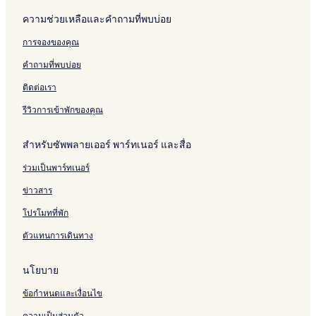
b
i
i
a
ความช่วยเหลือและคำถามที่พบบ่อย
a
n
n
C
การจองของคุณ
g
h
M
i
คำถามที่พบบ่อย
a
a
i
n
ติดต่อเรา
g
M
รีวิวการเข้าพักของคุณ
a
i
สำหรับซัพพลายเออร์ พาร์ทเนอร์ และสื่อ
-
A
ร่วมเป็นพาร์ทเนอร์
d
u
ข่าวสาร
l
t
โปรโมทที่พัก
s
ตัวแทนการเดินทาง
O
n
l
นโยบาย
y
ข้อกำหนดและเงื่อนไข
ความเป็นส่วนตัว