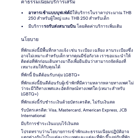
ค่าธรรมเนียมบริการเสริม
อาหารเช้าแบบบุฟเฟ่ต์
มีให้บริการในราคาประมาณ THB
250 สำหรับผู้ใหญ่ และ THB 250 สำหรับเด็ก
มีบริการ
รถรับส่งสนามบิน
โดยคิดค่าบริการเพิ่มเติม
นโยบาย
ที่พักแห่งนี้มีพื้นที่กลางแจ้ง เช่น ระเบียง เฉลียง ลานระเบียงซึ่ง
อาจไม่เหมาะสำหรับเด็ก หากคุณมีข้อกังวล เราขอแนะนำให้
ติดต่อที่พักก่อนเดินทางมาถึงเพื่อยืนยันว่าสามารถจัดห้องที่
เหมาะสมให้กับคุณได้
ที่พักนี้ ยินดีต้อนรับกลุ่ม LGBTQ+
ที่พักแห่งนี้ยินดีต้อนรับผู้เข้าพักที่มีความหลากหลายทางเพศ ไม่
ว่าจะมีวิถีทางเพศและอัตลักษณ์ทางเพศใด (เหมาะสำหรับ
LGBTQ+)
ที่พักแห่งนี้รับชำระเงินด้วยบัตรเครดิต, ไม่รับเงินสด
รับบัตรเครดิต: Visa, Mastercard, American Express, JCB
International
มีบริการชำระเงินแบบไร้เงินสด
โปรดทราบว่านโยบายการเข้าพักและธรรมเนียมปฏิบัติอาจ
แตกต่างกันไปในแต่ละประเทศและแต่ละที่พัก ขึ้นอยู่กับที่พัก