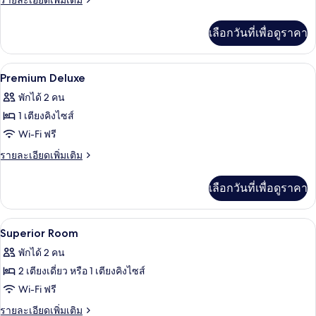
รายละเอียดเพิ่มเติม
And
ละเอียด
เพิ่ม
Family
เลือกวันที่เพื่อดูราคา
เติม
Triple
เกี่ยว
Room
กับ
ตู้นิรภัยในห้องพัก, โต๊ะทำงาน, Wi-Fi ฟรี,
เปิด
4
Friends
Premium Deluxe
And
ภาพถ่าย
พักได้ 2 คน
Family
ทั้งหมด
Triple
1 เตียงคิงไซส์
Room
ของ
Wi-Fi ฟรี
Premium
ราย
รายละเอียดเพิ่มเติม
Deluxe
ละเอียด
เพิ่ม
เลือกวันที่เพื่อดูราคา
เติม
เกี่ยว
กับ
ตู้นิรภัยในห้องพัก, โต๊ะทำงาน, Wi-Fi ฟรี,
เปิด
4
Premium
Superior Room
Deluxe
ภาพถ่าย
พักได้ 2 คน
ทั้งหมด
2 เตียงเดี่ยว หรือ 1 เตียงคิงไซส์
ของ
Wi-Fi ฟรี
Superior
ราย
รายละเอียดเพิ่มเติม