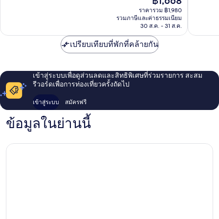
฿1,668
ยอด
ดี
ปัจจุบัน
เยี่ยม,
เลิศ,
ราคารวม ฿1,980
คือ
รวมภาษีและค่าธรรมเนียม
391
290
฿1,668
30 ส.ค. - 31 ส.ค.
รีวิว
รีวิว
เปรียบเทียบที่พักที่คล้ายกัน
เข้าสู่ระบบเพื่อดูส่วนลดและสิทธิพิเศษที่ร่วมรายการ สะสม
รีวอร์ดเพื่อการท่องเที่ยวครั้งถัดไป
เข้าสู่ระบบ
สมัครฟรี
ข้อมูลในย่านนี้