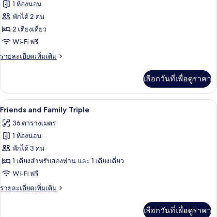
ทั้งหมด
1 ห้องนอน
ของ
พักได้ 2 คน
ห้อง
2 เตียงเดี่ยว
Wi-Fi ฟรี
ซู
ราย
รายละเอียดเพิ่มเติม
พี
ละเอียด
เรีย
เพิ่ม
เลือกวันที่เพื่อดูราคา
เติม
เกี่ยว
กับ
Friends and Family Triple | ตู้นิรภัยในห้
เปิด
5
ห้อง
Friends and Family Triple
ซู
ภาพถ่าย
36 ตารางเมตร
พี
ทั้งหมด
เรีย
1 ห้องนอน
ของ
พักได้ 3 คน
Friends
1 เตียงสำหรับสองท่าน และ 1 เตียงเดี่ยว
and
Wi-Fi ฟรี
Family
ราย
รายละเอียดเพิ่มเติม
Triple
ละเอียด
เพิ่ม
เลือกวันที่เพื่อดูราคา
เติม