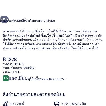
ลอด
จ์
่อน
ถัดไป
น้า
71+
ภาพรวม
ห้องพัก
ที่ตั้ง
นโยบายการเข้าพัก
นิมมาน
เชียงใหม่
เทรเวลลอดจ์ นิมมาน เชียงใหม่ เป็นที่พักที่ขับรถจาก ถนนนิมมานเห
มินท์ และ เมญ่า ไลฟ์สไตล์ ช็อปปิ้ง เซ็นเตอร์ ไม่เกิน 5 นาที หลังจากเล่น
น้ำที่สระว่ายน้ำกลางแจ้งเสร็จแล้ว คุณก็สามารถไปหาอะไรรับประทาน
ได้ที่ห้องอาหาร หรือผ่อนคลายกับเครื่องดื่มที่บาร์/เลานจ์ นอกจากนี้ยัง
สามารถขับรถไป ประตูท่าแพ และ เซ็นทรัล เชียงใหม่ ได้ในเวลาไม่กี่
นาที นักเดินทางคนอื่นๆ ประทับใจพนักงาน
ราคา
฿1,228
ปัจจุบัน
ราคารวม ฿1,458
฿1,228
รวมภาษีและค่าธรรมเนียม
สระว่ายน้ำกลางแจ้ง
3 ก.ย. - 4 ก.ย.
รีวิว
ยอดเยี่ยม
9.0
ดูรีวิวทั้งหมด 232 รายการ
9.0 จาก 10
สิ่งอำนวยความสะดวกยอดนิยม
สระว่ายน้ำ
รถรับส่งสนามบิน