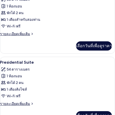
Balcony
ทั้งหมด
1 ห้องนอน
ของ
พักได้ 2 คน
Premium
1 เตียงสำหรับสองท่าน
Deluxe
Wi-Fi ฟรี
ราย
รายละเอียดเพิ่มเติม
ละเอียด
เพิ่ม
เลือกวันที่เพื่อดูราคา
เติม
เกี่ยว
กับ
Presidential Suite | ตู้นิรภัยในห้องพัก, 
เปิด
5
Premium
Presidential Suite
Deluxe
ภาพถ่าย
54 ตารางเมตร
ทั้งหมด
1 ห้องนอน
ของ
พักได้ 2 คน
Presidential
1 เตียงคิงไซส์
Suite
Wi-Fi ฟรี
ราย
รายละเอียดเพิ่มเติม
ละเอียด
เพิ่ม