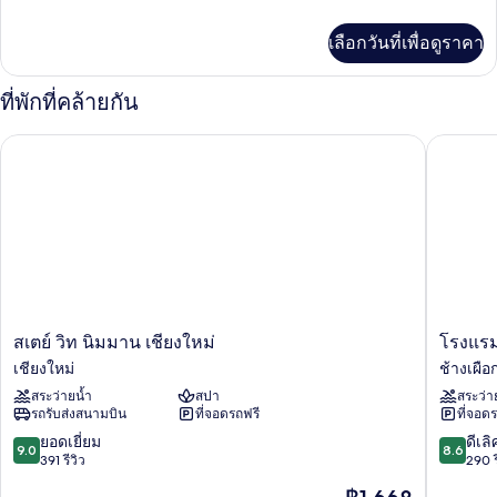
Room
ละเอียด
เพิ่ม
เลือกวันที่เพื่อดูราคา
เติม
เกี่ยว
กับ
ที่พักที่คล้ายกัน
Superior
Room
สเตย์ วิท นิมมาน เชียงใหม่
โรงแรมซี
สเตย์
โรงแรม
สเตย์ วิท นิมมาน เชียงใหม่
โรงแรม
วิท
ซี
เชียงใหม่
ช้างเผือ
นิมมาน
มอร์
สระว่ายน้ำ
สปา
สระว่า
เชียงใหม่
บาย
รถรับส่งสนามบิน
ที่จอดรถฟรี
ที่จอด
เชียงใหม่
รีคอล
เชียงใหม
9.0
8.6
ยอดเยี่ยม
ดีเลิ
9.0
8.6
ช้าง
จาก
จาก
391 รีวิว
290 ร
เผือก
10,
10,
ราคา