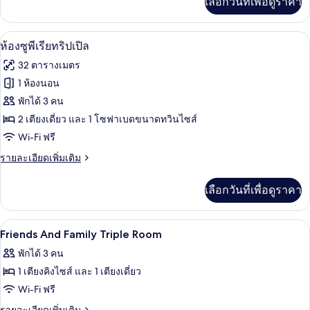
เลือกวันที่เพื่อดูราคา
เติม
เกี่ยว
กับ
ห้องซูพีเรียทริปเปิล | ตู้นิรภัยในห้องพัก,
เปิด
5
Presidential
ห้องซูพีเรียทริปเปิล
Suite
ภาพถ่าย
32 ตารางเมตร
ทั้งหมด
1 ห้องนอน
ของ
พักได้ 3 คน
ห้อง
2 เตียงเดี่ยว และ 1 โซฟาเบดขนาดทวินไซส์
Wi-Fi ฟรี
ซู
ราย
รายละเอียดเพิ่มเติม
พี
ละเอียด
เรีย
เพิ่ม
เลือกวันที่เพื่อดูราคา
เติม
ทริปเปิล
เกี่ยว
กับ
ตู้นิรภัยในห้องพัก, โต๊ะทำงาน, Wi-Fi ฟรี,
เปิด
11
ห้อง
Friends And Family Triple Room
ซู
ภาพถ่าย
พักได้ 3 คน
พี
ทั้งหมด
เรีย
1 เตียงคิงไซส์ และ 1 เตียงเดี่ยว
ทริปเปิล
ของ
Wi-Fi ฟรี
Friends
ราย