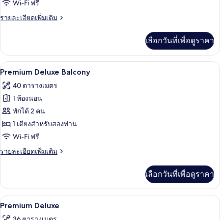
and
Wi-Fi ฟรี
Family
ราย
รายละเอียดเพิ่มเติม
Quadruple
ละเอียด
เพิ่ม
เลือกวันที่เพื่อดูราคา
เติม
เกี่ยว
กับ
Premium Deluxe Balcony | ตู้นิรภัยในห้อ
เปิด
5
Friends
Premium Deluxe Balcony
and
ภาพถ่าย
40 ตารางเมตร
Family
ทั้งหมด
Quadruple
1 ห้องนอน
ของ
พักได้ 2 คน
Premium
1 เตียงสำหรับสองท่าน
Deluxe
Wi-Fi ฟรี
Balcony
ราย
รายละเอียดเพิ่มเติม
ละเอียด
เพิ่ม
เลือกวันที่เพื่อดูราคา
เติม
เกี่ยว
กับ
Premium Deluxe | ตู้นิรภัยในห้องพัก, โต
เปิด
4
Premium
Premium Deluxe
Deluxe
ภาพถ่าย
36 ตารางเมตร