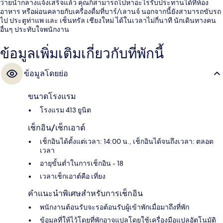
ว่ายน้ำกลางแจ้งเสร็จแล้ว คุณก็สามารถไปหาอะไรรับประทานได้ที่ห้อง
อาหาร หรือผ่อนคลายกับเครื่องดื่มที่บาร์/เลานจ์ นอกจากนี้ยังสามารถขับรถ
ไป ประตูท่าแพ และ เซ็นทรัล เชียงใหม่ ได้ในเวลาไม่กี่นาที นักเดินทางคน
อื่นๆ ประทับใจพนักงาน
ข้อมูลเพิ่มเติมเกี่ยวกับที่พักนี้
ข้อมูลโดยย่อ
ขนาดโรงแรม
โรงแรม 413 ยูนิต
เช็กอิน/เช็กเอาต์
เช็กอินได้ตั้งแต่เวลา: 14:00 น., เช็กอินได้จนถึงเวลา: ตลอด
เวลา
อายุขั้นต่ำในการเช็กอิน - 18
เวลาเช็กเอาต์คือ เที่ยง
คำแนะนำพิเศษสำหรับการเช็กอิน
พนักงานต้อนรับจะรอต้อนรับผู้เข้าพักเมื่อมาถึงที่พัก
ข้อมูลที่ให้ไว้โดยที่พักอาจแปลโดยใช้เครื่องมือแปลอัตโนมัติ