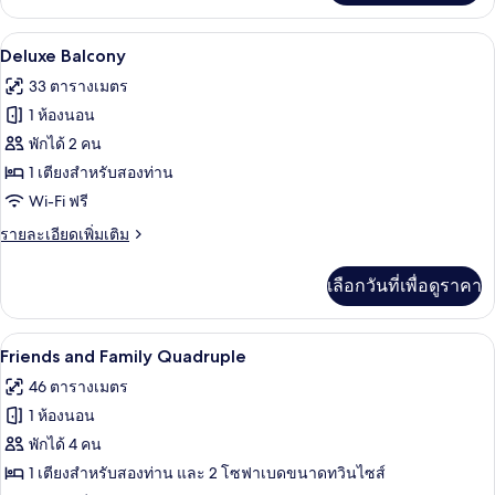
เกี่ยว
กับ
ตู้นิรภัยในห้องพัก, โต๊ะทำงาน, Wi-Fi ฟรี,
เปิด
4
Friends
Deluxe Balcony
and
ภาพถ่าย
33 ตารางเมตร
Family
ทั้งหมด
Triple
1 ห้องนอน
ของ
พักได้ 2 คน
Deluxe
1 เตียงสำหรับสองท่าน
Balcony
Wi-Fi ฟรี
ราย
รายละเอียดเพิ่มเติม
ละเอียด
เพิ่ม
เลือกวันที่เพื่อดูราคา
เติม
เกี่ยว
กับ
Friends and Family Quadruple | ตู้นิรภั
เปิด
4
Deluxe
Friends and Family Quadruple
Balcony
ภาพถ่าย
46 ตารางเมตร
ทั้งหมด
1 ห้องนอน
ของ
พักได้ 4 คน
Friends
1 เตียงสำหรับสองท่าน และ 2 โซฟาเบดขนาดทวินไซส์