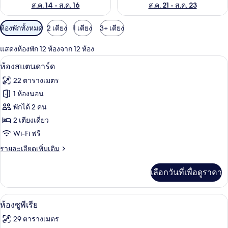
ส.ค. 14 - ส.ค. 16
ส.ค. 21 - ส.ค. 23
ตัว
ห้องพักทั้งหมด
2 เตียง
1 เตียง
3+ เตียง
กรอง
แสดงห้องพัก 12 ห้องจาก 12 ห้อง
ที่
ห้องสแตนดาร์ด | ตู้นิรภัยในห้องพัก, โต๊
เปิด
มี
4
ห้องสแตนดาร์ด
ให้
ภาพถ่าย
22 ตารางเมตร
สำหรับ
ทั้งหมด
1 ห้องนอน
ห้อง
ของ
พักได้ 2 คน
พัก
ห้อง
2 เตียงเดี่ยว
Wi-Fi ฟรี
สแตนดาร์ด
ราย
รายละเอียดเพิ่มเติม
ละเอียด
เพิ่ม
เลือกวันที่เพื่อดูราคา
เติม
เกี่ยว
กับ
ห้องซูพีเรีย | ตู้นิรภัยในห้องพัก, โต๊ะทำง
เปิด
4
ห้อง
ห้องซูพีเรีย
สแตนดาร์ด
ภาพถ่าย
29 ตารางเมตร