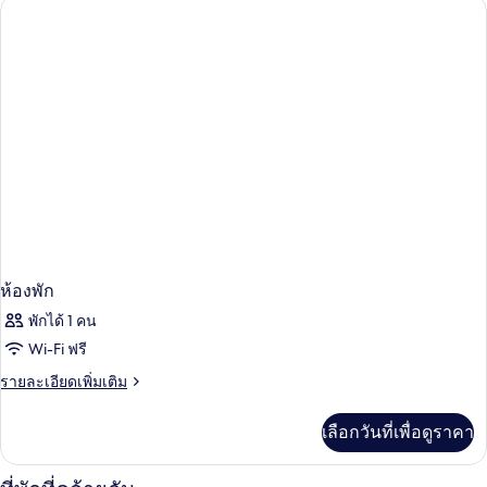
ห้อง
พัก
ห้องพัก
พักได้ 1 คน
Wi-Fi ฟรี
ราย
รายละเอียดเพิ่มเติม
ละเอียด
เพิ่ม
เลือกวันที่เพื่อดูราคา
เติม
เกี่ยว
กับ