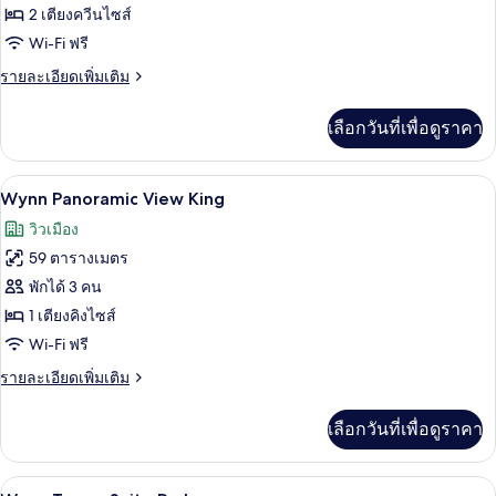
Wynn
2 เตียงควีนไซส์
Panoramic
Wi-Fi ฟรี
View
ราย
รายละเอียดเพิ่มเติม
Two
ละเอียด
Queens
เพิ่ม
เลือกวันที่เพื่อดูราคา
เติม
เกี่ยว
กับ
เครื่องนอนระดับพรีเมียม, เตียงพร้อมฟูกเ
เปิด
4
Wynn
Wynn Panoramic View King
Panoramic
ภาพถ่าย
วิวเมือง
View
ทั้งหมด
Two
59 ตารางเมตร
Queens
ของ
พักได้ 3 คน
Wynn
1 เตียงคิงไซส์
Panoramic
Wi-Fi ฟรี
View
ราย
รายละเอียดเพิ่มเติม
King
ละเอียด
เพิ่ม
เลือกวันที่เพื่อดูราคา
เติม
เกี่ยว
กับ
เครื่องนอนระดับพรีเมียม, เตียงพร้อมฟูกเ
เปิด
4
Wynn