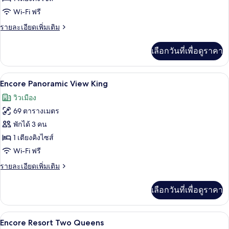
Tower
Wi-Fi ฟรี
Suite
ราย
รายละเอียดเพิ่มเติม
Parlor
ละเอียด
เพิ่ม
เลือกวันที่เพื่อดูราคา
เติม
เกี่ยว
กับ
เครื่องนอนระดับพรีเมียม, เตียงพร้อมฟูกเ
เปิด
6
Encore
Encore Panoramic View King
Tower
ภาพถ่าย
วิวเมือง
Suite
ทั้งหมด
Parlor
69 ตารางเมตร
ของ
พักได้ 3 คน
Encore
1 เตียงคิงไซส์
Panoramic
Wi-Fi ฟรี
View
ราย
รายละเอียดเพิ่มเติม
King
ละเอียด
เพิ่ม
เลือกวันที่เพื่อดูราคา
เติม
เกี่ยว
กับ
เครื่องนอนระดับพรีเมียม, เตียงพร้อมฟูกเ
เปิด
5
Encore
Encore Resort Two Queens