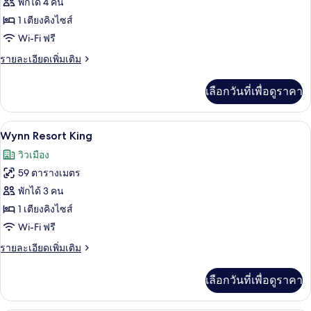
ของ
พักได้ 4 คน
Wynn
1 เตียงคิงไซส์
Tower
Wi-Fi ฟรี
Suite
ราย
รายละเอียดเพิ่มเติม
King
ละเอียด
เพิ่ม
เลือกวันที่เพื่อดูราคา
เติม
เกี่ยว
กับ
เครื่องนอนระดับพรีเมียม, เตียงพร้อมฟูกเ
เปิด
4
Wynn
Wynn Resort King
Tower
ภาพถ่าย
วิวเมือง
Suite
ทั้งหมด
King
59 ตารางเมตร
ของ
พักได้ 3 คน
Wynn
1 เตียงคิงไซส์
Resort
Wi-Fi ฟรี
King
ราย
รายละเอียดเพิ่มเติม
ละเอียด
เพิ่ม
เลือกวันที่เพื่อดูราคา
เติม
เกี่ยว
กับ