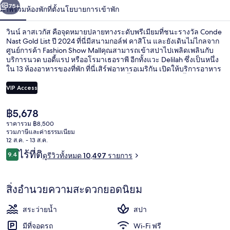
น้า
75+
ภาพรวม
ห้องพัก
ที่ตั้ง
นโยบายการเข้าพัก
เวกั
ส
วินน์ ลาสเวกัส คือจุดหมายปลายทางระดับพรีเมียมที่ชนะรางวัล Conde
Nast Gold List ปี 2024 ที่นี่มีสนามกอล์ฟ คาสิโน และยังเดินไม่ไกลจาก
ศูนย์การค้า Fashion Show Mallคุณสามารถเข้าสปาไปเพลิดเพลินกับ
บริการนวด บอดี้แรป หรืออโรมาเธอราพี อีกทั้งแวะ Delilah ซึ่งเป็นหนึ่ง
ใน 13 ห้องอาหารของที่พัก ที่นี่เสิร์ฟอาหารอเมริกัน เปิดให้บริการอาหาร
เย็น ไฮไลท์เพิ่มเติมในรีสอร์ตสุดหรูแห่งนี้ ได้แก่ 3 สระว่ายน้ำกลางแจ้ง
บาร์ริมสระว่ายน้ำ และเฮลท์คลับ นักเดินทางล้วนแล้วแต่ประทับใจสระ
VIP Access
ว่ายน้ำและเตียงนอนที่สบาย
ราคา
฿5,678
ภายใน
ปัจจุบัน
ราคารวม ฿8,500
฿5,678
รวมภาษีและค่าธรรมเนียม
12 ส.ค. - 13 ส.ค.
รีวิว
ไร้ที่ติ
9.4
ดูรีวิวทั้งหมด 10,497 รายการ
9.4 จาก 10
สิ่งอำนวยความสะดวกยอดนิยม
สระว่ายน้ำ
สปา
มีที่จอดรถ
Wi-Fi ฟรี