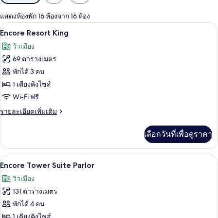
กรอง
แสดงห้องพัก 16 ห้องจาก 16 ห้อง
ที่
เครื่องนอนระดับพรีเมียม, เตียงพร้อมฟูกเ
เปิด
มี
5
Encore Resort King
ให้
ภาพถ่าย
วิวเมือง
สำหรับ
ทั้งหมด
69 ตารางเมตร
ห้อง
ของ
พักได้ 3 คน
พัก
Encore
1 เตียงคิงไซส์
Resort
Wi-Fi ฟรี
King
ราย
รายละเอียดเพิ่มเติม
ละเอียด
เพิ่ม
เลือกวันที่เพื่อดูราคา
เติม
เกี่ยว
กับ
เครื่องนอนระดับพรีเมียม, เตียงพร้อมฟูกเ
เปิด
4
Encore
Encore Tower Suite Parlor
Resort
ภาพถ่าย
วิวเมือง
King
ทั้งหมด
131 ตารางเมตร
ของ
พักได้ 4 คน
Encore
1 เตียงคิงไซส์