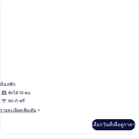
Wynn
Resort
King
ห้องพัก
พักได้ 10 คน
Wi-Fi ฟรี
ราย
รายละเอียดเพิ่มเติม
ละเอียด
เพิ่ม
เลือกวันที่เพื่อดูราคา
เติม
เกี่ยว
กับ