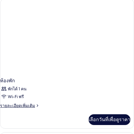
ห้อง
พัก
ห้องพัก
พักได้ 1 คน
Wi-Fi ฟรี
ราย
รายละเอียดเพิ่มเติม
ละเอียด
เพิ่ม
เลือกวันที่เพื่อดูราคา
เติม
เกี่ยว
กับ