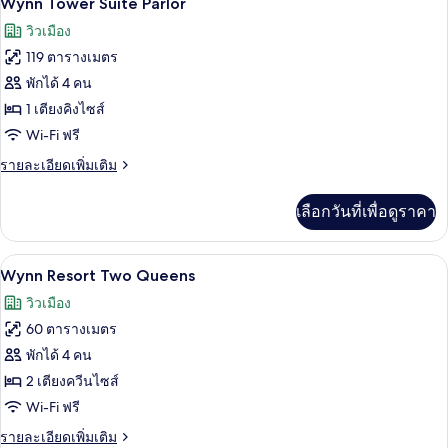
Wynn Tower Suite Parlor
Panoramic
ภาพถ่าย
วิวเมือง
View
ทั้งหมด
King
119 ตารางเมตร
ของ
พักได้ 4 คน
Wynn
1 เตียงคิงไซส์
Tower
Wi-Fi ฟรี
Suite
ราย
รายละเอียดเพิ่มเติม
Parlor
ละเอียด
เพิ่ม
เลือกวันที่เพื่อดูราคา
เติม
เกี่ยว
กับ
เครื่องนอนระดับพรีเมียม, เตียงพร้อมฟูกเ
เปิด
4
Wynn
Wynn Resort Two Queens
Tower
ภาพถ่าย
วิวเมือง
Suite
ทั้งหมด
Parlor
60 ตารางเมตร
ของ
พักได้ 4 คน
Wynn
2 เตียงควีนไซส์
Resort
Wi-Fi ฟรี
Two
ราย
รายละเอียดเพิ่มเติม