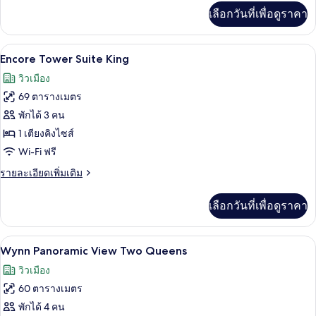
เพิ่ม
เลือกวันที่เพื่อดูราคา
เติม
เกี่ยว
กับ
เครื่องนอนระดับพรีเมียม, เตียงพร้อมฟูกเ
เปิด
4
Encore
Encore Tower Suite King
Tower
ภาพถ่าย
วิวเมือง
Suite
ทั้งหมด
Salon
69 ตารางเมตร
ของ
พักได้ 3 คน
Encore
1 เตียงคิงไซส์
Tower
Wi-Fi ฟรี
Suite
ราย
รายละเอียดเพิ่มเติม
King
ละเอียด
เพิ่ม
เลือกวันที่เพื่อดูราคา
เติม
เกี่ยว
กับ
เครื่องนอนระดับพรีเมียม, เตียงพร้อมฟูกเ
เปิด
4
Encore
Wynn Panoramic View Two Queens
Tower
ภาพถ่าย
วิวเมือง
Suite
ทั้งหมด
King
60 ตารางเมตร
ของ
พักได้ 4 คน