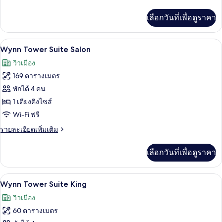
Queens
ละเอียด
เพิ่ม
เลือกวันที่เพื่อดูราคา
เติม
เกี่ยว
กับ
เครื่องนอนระดับพรีเมียม, เตียงพร้อมฟูกเ
เปิด
4
Wynn
Wynn Tower Suite Salon
Resort
ภาพถ่าย
วิวเมือง
Two
ทั้งหมด
Queens
169 ตารางเมตร
ของ
พักได้ 4 คน
Wynn
1 เตียงคิงไซส์
Tower
Wi-Fi ฟรี
Suite
ราย
รายละเอียดเพิ่มเติม
Salon
ละเอียด
เพิ่ม
เลือกวันที่เพื่อดูราคา
เติม
เกี่ยว
กับ
เครื่องนอนระดับพรีเมียม, เตียงพร้อมฟูกเ
เปิด
4
Wynn
Wynn Tower Suite King
Tower
ภาพถ่าย
วิวเมือง
Suite
ทั้งหมด
Salon
60 ตารางเมตร