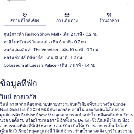
แผนที่
สถานที่ใกล้เคียง
การเดินทาง
ร้านอาหาร
ศูนย์การค้า Fashion Show Mall
- เดิน 2 นาที
- 0.2 กม.
คาสิโนทรีเชอร์ ไอแลนด์
- เดิน 8 นาที
- 0.7 กม.
ศูนย์แสดงสินค้า The Venetian
- เดิน 10 นาที
- 0.9 กม.
ฟอรัม ช็อปส์ ที่ซีซาร์ส
- เดิน 13 นาที
- 1.2 กม.
Colosseum at Caesars Palace
- เดิน 17 นาที
- 1.4 กม.
ข้อมูลที่พัก
วินน์ ลาสเวกัส
วินน์ ลาสเวกัส คือจุดหมายปลายทางระดับพรีเมียมที่ชนะรางวัล Conde
Nast Gold List ปี 2024 ที่นี่มีสนามกอล์ฟ คาสิโน และยังเดินไม่ไกลจาก
ศูนย์การค้า Fashion Show Mallคุณสามารถเข้าสปาไปเพลิดเพลินกับบริการ
นวด บอดี้แรป หรืออโรมาเธอราพี อีกทั้งแวะ Delilah ซึ่งเป็นหนึ่งใน 13 ห้อง
อาหารของที่พัก ที่นี่เสิร์ฟอาหารอเมริกัน เปิดให้บริการอาหารเย็น ไฮไลท์
เพิ่มเติมในรีสอร์ตสุดหรูแห่งนี้ ได้แก่ 3 สระว่ายน้ำกลางแจ้ง บาร์ริมสระว่าย