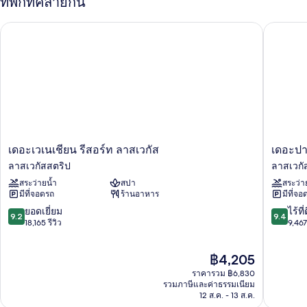
ที่พักที่คล้ายกัน
ห้อง
พัก
เดอะเวเนเชียน รีสอร์ท ลาสเวกัส
เดอะปาล
เดอะ
เดอะ
เดอะเวเนเชียน รีสอร์ท ลาสเวกัส
เดอะปา
เวเน
ปา
ลาสเวกัสสตริป
ลาสเวกั
เชีย
ลาซ
สระว่ายน้ำ
สปา
สระว่า
น
โซ
มีที่จอดรถ
ร้านอาหาร
มีที่จอ
รีสอร์ท
ลา
ลา
ส
9.2
9.4
ยอดเยี่ยม
ไร้ที่
9.2
9.4
ส
เวกั
จาก
จาก
18,165 รีวิว
9,467 
เวกั
ส
10,
10,
ส
ลา
ยอด
ไร้
ราคา
฿4,205
ลา
ส
เยี่ยม,
ที่
ปัจจุบัน
ส
เวกั
18,165
ติ,
ราคารวม ฿6,830
คือ
เวกั
สส
รีวิว
9,467
รวมภาษีและค่าธรรมเนียม
฿4,205
สส
12 ส.ค. - 13 ส.ค.
ตริป
รีวิว