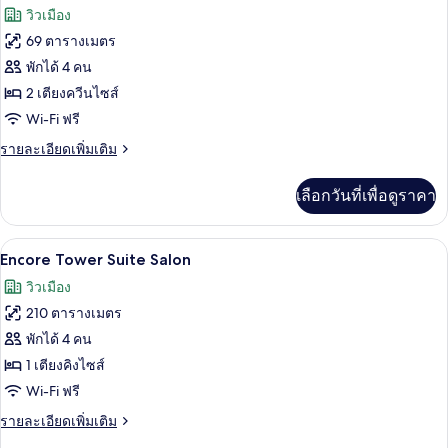
Panoramic
ภาพถ่าย
วิวเมือง
View
ทั้งหมด
King
69 ตารางเมตร
ของ
พักได้ 4 คน
Encore
2 เตียงควีนไซส์
Resort
Wi-Fi ฟรี
Two
ราย
รายละเอียดเพิ่มเติม
Queens
ละเอียด
เพิ่ม
เลือกวันที่เพื่อดูราคา
เติม
เกี่ยว
กับ
เครื่องนอนระดับพรีเมียม, เตียงพร้อมฟูกเ
เปิด
4
Encore
Encore Tower Suite Salon
Resort
ภาพถ่าย
วิวเมือง
Two
ทั้งหมด
Queens
210 ตารางเมตร
ของ
พักได้ 4 คน
Encore
1 เตียงคิงไซส์
Tower
Wi-Fi ฟรี
Suite
ราย
รายละเอียดเพิ่มเติม
Salon
ละเอียด