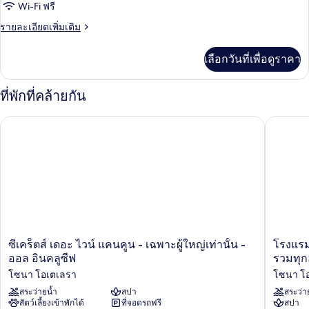
Wi-Fi ฟรี
เตียง,
เตียง
Upper
ริม
ราย
รายละเอียดเพิ่มเติม
Floors)
คิง
ทะเล
ละเอียด
(Xhale
ไซส์
เพิ่ม
Club
เลือกวันที่เพื่อดูราคา
เติม
1
-
เกี่ยว
Upper
เตียง,
กับ
ที่พักที่คล้ายกัน
Floors)
ห้อง
ริม
สวี
ซีเคร็ตส์ เดอะ ไวน์ แคนคูน - เฉพาะผู้ใหญ่เท่านั้น - ออล อินคลูซีฟ
โรงแรม ริ
ท,
ทะเล
เตียง
(Xhale
คิง
Club
ไซส์
1
Master)
เตียง,
ริม
ทะเล
(Xhale
Club
ซี
โรงแรม
ซีเคร็ตส์ เดอะ ไวน์ แคนคูน - เฉพาะผู้ใหญ่เท่านั้น -
โรงแรม 
Master)
เคร็ตส์
ริว
ออล อินคลูซีฟ
รวมทุก
เดอะ
พา
โซนา โอเตเลรา
โซนา โ
ไวน์
เลซ
แคน
สระว่ายน้ำ
สปา
คู
สระว่า
สัตว์เลี้ยงเข้าพักได้
ที่จอดรถฟรี
สปา
คูน
คุ