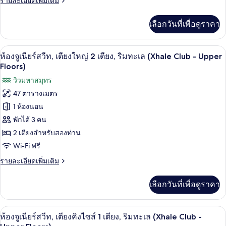
รายละเอียดเพิ่มเติม
สวีท,
(Xhale
ละเอียด
Club)
เตียง
เพิ่ม
เลือกวันที่เพื่อดูราคา
เติม
คิง
เกี่ยว
กับ
ไซส์
เครื่องนอนระดับพรีเมียม, ผ้านวมขนเป็ด, ม
เปิด
7
ห้อง
ห้องจูเนียร์สวีท, เตียงใหญ่ 2 เตียง, ริมทะเล (Xhale Club - Upper
1
จู
ภาพถ่าย
Floors)
เนียร์
เตียง,
ทั้งหมด
วิวมหาสมุทร
สวี
ริม
ท,
47 ตารางเมตร
ของ
เตียง
ทะเล
1 ห้องนอน
คิง
ห้อง
(Xhale
ไซส์
พักได้ 3 คน
จู
Club)
1
2 เตียงสำหรับสองท่าน
เตียง,
เนียร์
ริม
Wi-Fi ฟรี
สวีท,
ทะเล
ราย
รายละเอียดเพิ่มเติม
(Xhale
เตียง
ละเอียด
Club)
เพิ่ม
ใหญ่
เลือกวันที่เพื่อดูราคา
เติม
2
เกี่ยว
กับ
เตียง,
เครื่องนอนระดับพรีเมียม, ผ้านวมขนเป็ด, ม
เปิด
8
ห้อง
ห้องจูเนียร์สวีท, เตียงคิงไซส์ 1 เตียง, ริมทะเล (Xhale Club -
ริม
จู