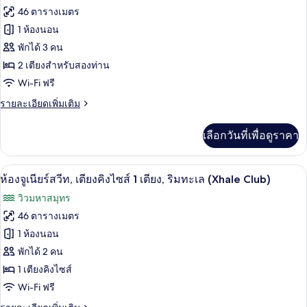
เห็น
ทั้งหมด
สวี
46 ตารางเมตร
ท,
วิว
ของ
1 ห้องนอน
เตียง
มหาสมุทร
คิง
ห้อง
พักได้ 3 คน
ไซส์
บาง
2 เตียงสำหรับสองท่าน
จู
1
Wi-Fi ฟรี
ส่วน
เตียง,
เนียร์
เห็น
(Allure)
ราย
รายละเอียดเพิ่มเติม
สวีท,
วิว
ละเอียด
มหาสมุทร
เตียง
เพิ่ม
บาง
เลือกวันที่เพื่อดูราคา
เติม
ส่วน
ใหญ่
เกี่ยว
(Allure)
2
กับ
เครื่องนอนระดับพรีเมียม, ผ้านวมขนเป็ด, ม
เปิด
8
ห้อง
ห้องจูเนียร์สวีท, เตียงคิงไซส์ 1 เตียง, ริมทะเล (Xhale Club)
เตียง,
จู
ภาพถ่าย
วิวมหาสมุทร
เนียร์
ริม
ทั้งหมด
สวี
46 ตารางเมตร
ทะเล
ท,
ของ
1 ห้องนอน
เตียง
(Xhale
ใหญ่
ห้อง
พักได้ 2 คน
Club)
2
1 เตียงคิงไซส์
จู
เตียง,
Wi-Fi ฟรี
ริม
เนียร์
ทะเล
ราย