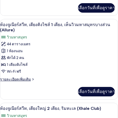
(Allure)
เตียง
เพิ่ม
เลือกวันที่เพื่อดูราคา
เติม
คิง
เกี่ยว
กับ
ไซส์
เครื่องนอนระดับพรีเมียม, ผ้านวมขนเป็ด, ม
เปิด
5
ห้อง
ห้องจูเนียร์สวีท, เตียงคิงไซส์ 1 เตียง, เห็นวิวมหาสมุทรบางส่วน
1
จู
ภาพถ่าย
(Allure)
เนียร์
เตียง,
ทั้งหมด
วิวมหาสมุทร
สวี
วิว
ท,
44 ตารางเมตร
ของ
เตียง
ทะเล
1 ห้องนอน
คิง
ห้อง
(Allure)
ไซส์
พักได้ 2 คน
จู
1
1 เตียงคิงไซส์
เตียง,
เนียร์
วิว
Wi-Fi ฟรี
สวีท,
ทะเล
ราย
รายละเอียดเพิ่มเติม
(Allure)
เตียง
ละเอียด
เพิ่ม
คิง
เลือกวันที่เพื่อดูราคา
เติม
เกี่ยว
ไซส์
กับ
1
เครื่องนอนระดับพรีเมียม, ผ้านวมขนเป็ด, ม
เปิด
7
ห้อง
ห้องจูเนียร์สวีท, เตียงใหญ่ 2 เตียง, ริมทะเล (Xhale Club)
เตียง,
จู
ภาพถ่าย
วิวมหาสมุทร
เนียร์