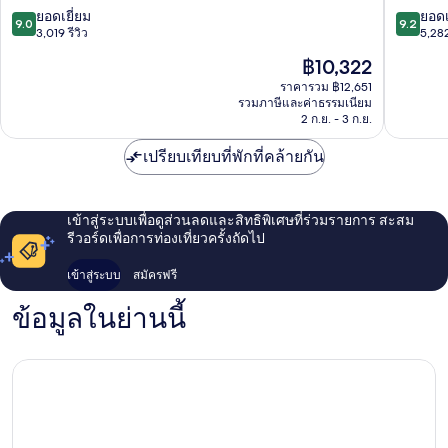
-
ลคัน
9.0
9.2
ยอดเยี่ยม
ยอดเ
9.0
9.2
เฉพาะ
-
จาก
จาก
3,019 รีวิว
5,282
ผู้ใหญ่
สำหรับ
10,
10,
ราคา
฿10,322
เท่านั้น
ผู้ใหญ่
ยอด
ยอด
ปัจจุบัน
-
เท่านั้น
เยี่ยม,
เยี่ยม,
ราคารวม ฿12,651
คือ
ออล
-
รวมภาษีและค่าธรรมเนียม
3,019
5,282
฿10,322
อิน
2 ก.ย. - 3 ก.ย.
รวม
รีวิว
รีวิว
คลู
ทุก
ซีฟ
เปรียบเทียบที่พักที่คล้ายกัน
อย่าง
โซนา
โซนา
โอ
โอ
เต
เต
เข้าสู่ระบบเพื่อดูส่วนลดและสิทธิพิเศษที่ร่วมรายการ สะสม
เลรา
เลรา
รีวอร์ดเพื่อการท่องเที่ยวครั้งถัดไป
เข้าสู่ระบบ
สมัครฟรี
ข้อมูลในย่านนี้