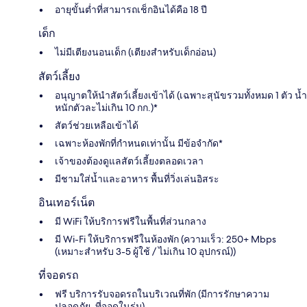
อายุขั้นต่ำที่สามารถเช็กอินได้คือ 18 ปี
เด็ก
ไม่มีเตียงนอนเด็ก (เตียงสำหรับเด็กอ่อน)
สัตว์เลี้ยง
อนุญาตให้นำสัตว์เลี้ยงเข้าได้ (เฉพาะสุนัขรวมทั้งหมด 1 ตัว น้ำ
หนักตัวละไม่เกิน 10 กก.)*
สัตว์ช่วยเหลือเข้าได้
เฉพาะห้องพักที่กำหนดเท่านั้น มีข้อจำกัด*
เจ้าของต้องดูแลสัตว์เลี้ยงตลอดเวลา
มีชามใส่น้ำและอาหาร พื้นที่วิ่งเล่นอิสระ
อินเทอร์เน็ต
มี WiFi ให้บริการฟรีในพื้นที่ส่วนกลาง
มี Wi-Fi ให้บริการฟรีในห้องพัก (ความเร็ว: 250+ Mbps
(เหมาะสำหรับ 3-5 ผู้ใช้ / ไม่เกิน 10 อุปกรณ์))
ที่จอดรถ
ฟรี บริการรับจอดรถในบริเวณที่พัก (มีการรักษาความ
ปลอดภัย, ที่จอดในร่ม)