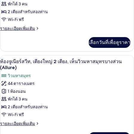
View
ห้อง
พักได้ 3 คน
(Allure)
2 เตียงสำหรับสองท่าน
จู
Wi-Fi ฟรี
เนียร์
ราย
รายละเอียดเพิ่มเติม
สวีท,
ละเอียด
เตียง
เพิ่ม
เลือกวันที่เพื่อดูราคา
เติม
ใหญ่
เกี่ยว
2
กับ
เครื่องนอนระดับพรีเมียม, ผ้านวมขนเป็ด, ม
เปิด
6
ห้อง
ห้องจูเนียร์สวีท, เตียงใหญ่ 2 เตียง, เห็นวิวมหาสมุทรบางส่วน
เตียง,
จู
ภาพถ่าย
(Allure)
เนียร์
วิว
ทั้งหมด
วิวมหาสมุทร
สวี
ทะเล
ท,
44 ตารางเมตร
ของ
เตียง
(Allure)
1 ห้องนอน
ใหญ่
ห้อง
2
พักได้ 3 คน
จู
เตียง,
2 เตียงสำหรับสองท่าน
วิว
เนียร์
ทะเล
Wi-Fi ฟรี
สวีท,
(Allure)
ราย
รายละเอียดเพิ่มเติม
เตียง
ละเอียด
เพิ่ม