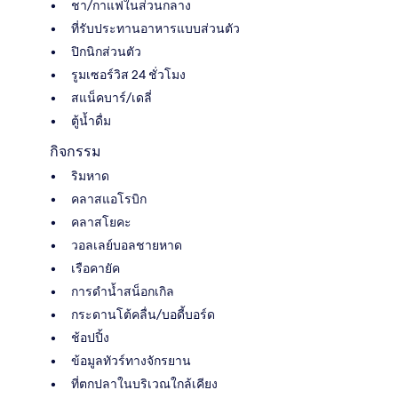
ชา/กาแฟในส่วนกลาง
ที่รับประทานอาหารแบบส่วนตัว
ปิกนิกส่วนตัว
รูมเซอร์วิส 24 ชั่วโมง
สแน็คบาร์/เดลี่
ตู้น้ำดื่ม
กิจกรรม
ริมหาด
คลาสแอโรบิก
คลาสโยคะ
วอลเลย์บอลชายหาด
เรือคายัค
การดําน้ำสน็อกเกิล
กระดานโต้คลื่น/บอดี้บอร์ด
ช้อปปิ้ง
ข้อมูลทัวร์ทางจักรยาน
ที่ตกปลาในบริเวณใกล้เคียง