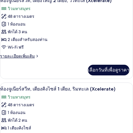
ห้องจูเนียร์สวีท, เตียงใหญ่ 2 เตียง, วิวทะเล (Xcelerate)
เตียง,
จู
ภาพถ่าย
วิวมหาสมุทร
เนียร์
ริม
ทั้งหมด
สวี
48 ตารางเมตร
ทะเล
ท,
ของ
1 ห้องนอน
เตียง
(Xcelerate)
ใหญ่
ห้อง
พักได้ 3 คน
2
2 เตียงสำหรับสองท่าน
จู
เตียง,
Wi-Fi ฟรี
ริม
เนียร์
ทะเล
ราย
รายละเอียดเพิ่มเติม
สวีท,
(Xcelerate)
ละเอียด
เตียง
เพิ่ม
เลือกวันที่เพื่อดูราคา
เติม
ใหญ่
เกี่ยว
2
กับ
เครื่องนอนระดับพรีเมียม, ผ้านวมขนเป็ด, ม
เปิด
7
ห้อง
ห้องจูเนียร์สวีท, เตียงคิงไซส์ 1 เตียง, ริมทะเล (Xcelerate)
เตียง,
จู
ภาพถ่าย
วิวมหาสมุทร
เนียร์
วิว
ทั้งหมด
สวี
48 ตารางเมตร
ทะเล
ท,
ของ
1 ห้องนอน
เตียง
(Xcelerate)
ใหญ่
ห้อง
พักได้ 2 คน
2
1 เตียงคิงไซส์
จู
เตียง,