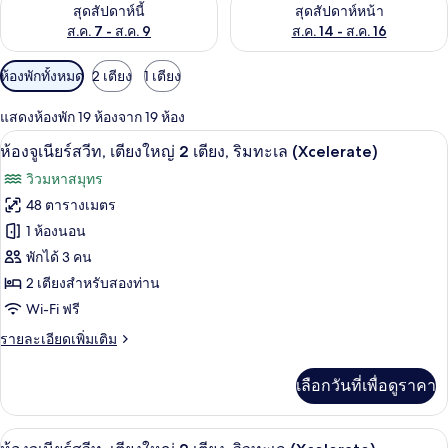
ตรวจสอบจำนวนห้องพักว่างในสุดสัปดาห์นี้ ส.ค. 7 - ส.ค. 9
ตรวจสอบจำนวนห้องพักว่างในสุดส
สุดสัปดาห์นี้
สุดสัปดาห์หน้า
ส.ค. 7 - ส.ค. 9
ส.ค. 14 - ส.ค. 16
ตัว
ห้องพักทั้งหมด
2 เตียง
1 เตียง
กรอง
แสดงห้องพัก 19 ห้องจาก 19 ห้อง
ที่
เครื่องนอนระดับพรีเมียม, ผ้านวมขนเป็ด, ม
เปิด
มี
6
ห้องจูเนียร์สวีท, เตียงใหญ่ 2 เตียง, ริมทะเล (Xcelerate)
ให้
ภาพถ่าย
วิวมหาสมุทร
สำหรับ
ทั้งหมด
48 ตารางเมตร
ห้อง
ของ
1 ห้องนอน
พัก
ห้อง
พักได้ 3 คน
2 เตียงสำหรับสองท่าน
จู
Wi-Fi ฟรี
เนียร์
ราย
รายละเอียดเพิ่มเติม
สวีท,
ละเอียด
เตียง
เพิ่ม
เลือกวันที่เพื่อดูราคา
เติม
ใหญ่
เกี่ยว
2
กับ
เครื่องนอนระดับพรีเมียม, ผ้านวมขนเป็ด, ม
เปิด
6
ห้อง