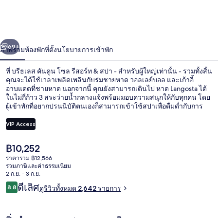
คูน
โซล
่อน
ถัดไป
น้า
69+
ภาพรวม
ห้องพัก
ที่ตั้ง
นโยบายการเข้าพัก
รีสอร์ท
&
ที่ บรีธเลส คันคูน โซล รีสอร์ท & สปา - สำหรับผู้ใหญ่เท่านั้น - รวมทั้งสิ้น
คุณจะได้ใช้เวลาเพลิดเพลินกับร่มชายหาด วอลเลย์บอล และเก้าอี้
สปา
อาบแดดที่ชายหาด นอกจากนี้ คุณยังสามารถเดินไป หาด Langosta ได้
ในไม่กี่ก้าว 3 สระว่ายน้ำกลางแจ้งพร้อมมอบความสนุกให้กับทุกคน โดย
-
ผู้เข้าพักที่อยากปรนนิบัติตนเองก็สามารถเข้าใช้สปาเพื่อดื่มด่ำกับการ
นวดแบบดีพทิชชู อโรมาเธอราพี และวารีบำบัด Spoon คือหนึ่งใน 10
สำหรับ
ห้องอาหารที่มีวิวทะเล และให้บริการอาหารเช้า ไฮไลท์เพิ่มเติมของที่พัก
VIP Access
สุดหรูแห่งนี้ ได้แก่ 2 บาร์ในสระว่ายน้ำ ดาดฟ้า และบาร์ริมสระว่ายน้ำ
ผู้ใหญ่
นักเดินทางต่างมอบคำชมเชยเกี่ยวกับพนักงานและร้านอาหาร
ราคา
฿10,252
บริเวณภายนอก
เท่านั้น
ปัจจุบัน
ราคารวม ฿12,566
฿10,252
รวมภาษีและค่าธรรมเนียม
-
2 ก.ย. - 3 ก.ย.
รีวิว
ดีเลิศ
รวม
8.8
ดูรีวิวทั้งหมด 2,642 รายการ
8.8 จาก 10
ทั้ง