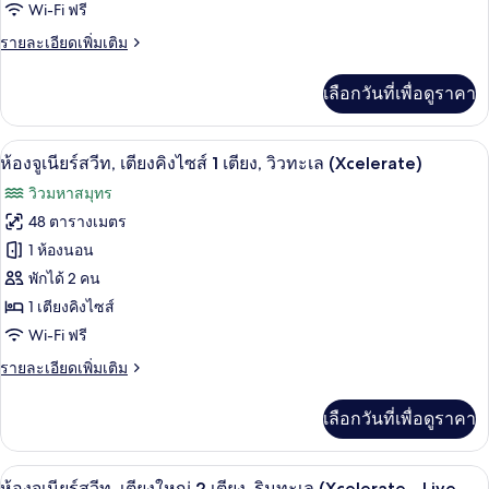
Wi-Fi ฟรี
วิว
เนียร์
ทะเล
ราย
รายละเอียดเพิ่มเติม
สวีท,
(Xcelerate)
ละเอียด
เตียง
เพิ่ม
เลือกวันที่เพื่อดูราคา
เติม
คิง
เกี่ยว
กับ
ไซส์
เครื่องนอนระดับพรีเมียม, ผ้านวมขนเป็ด, ม
เปิด
7
ห้อง
ห้องจูเนียร์สวีท, เตียงคิงไซส์ 1 เตียง, วิวทะเล (Xcelerate)
1
จู
ภาพถ่าย
วิวมหาสมุทร
เนียร์
เตียง,
ทั้งหมด
สวี
48 ตารางเมตร
ริม
ท,
ของ
1 ห้องนอน
เตียง
ทะเล
คิง
ห้อง
พักได้ 2 คน
(Xcelerate)
ไซส์
1 เตียงคิงไซส์
จู
1
Wi-Fi ฟรี
เตียง,
เนียร์
ริม
ราย
รายละเอียดเพิ่มเติม
สวีท,
ทะเล
ละเอียด
(Xcelerate)
เตียง
เพิ่ม
เลือกวันที่เพื่อดูราคา
เติม
คิง
เกี่ยว
กับ
ไซส์
เครื่องนอนระดับพรีเมียม, ผ้านวมขนเป็ด, ม
เปิด
6
ห้อง
ห้องจูเนียร์สวีท, เตียงใหญ่ 2 เตียง, ริมทะเล (Xcelerate - Live