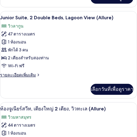
Big)
2
เกี่ยว
กับ
เตียง,
เครื่องนอนระดับพรีเมียม, ผ้านวมขนเป็ด, ม
เปิด
6
ห้อง
Junior Suite, 2 Double Beds, Lagoon View (Allure)
วิว
จู
ภาพถ่าย
วิวลากูน
เนียร์
ทะเลสาบ
ทั้งหมด
สวี
47 ตารางเมตร
(Allure
ท,
ของ
1 ห้องนอน
เตียง
-
Junior
ใหญ่
พักได้ 3 คน
Live
2
Suite,
2 เตียงสำหรับสองท่าน
Big)
เตียง,
2
Wi-Fi ฟรี
วิว
Double
ทะเลสาบ
ราย
รายละเอียดเพิ่มเติม
(Allure
Beds,
ละเอียด
-
Lagoon
เพิ่ม
Live
เลือกวันที่เพื่อดูราคา
View
เติม
Big)
เกี่ยว
(Allure)
กับ
เครื่องนอนระดับพรีเมียม, ผ้านวมขนเป็ด, ม
เปิด
6
Junior
ห้องจูเนียร์สวีท, เตียงใหญ่ 2 เตียง, วิวทะเล (Allure)
Suite,
ภาพถ่าย
วิวมหาสมุทร
2
ทั้งหมด
Double
44 ตารางเมตร
Beds,
ของ
1 ห้องนอน
Lagoon