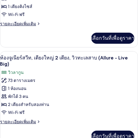
จู
Big)
เตียง,
1 เตียงคิงไซส์
ริม
เนียร์
ทะเล
Wi-Fi ฟรี
สวีท,
(Xcelerate
ราย
รายละเอียดเพิ่มเติม
-
เตียง
ละเอียด
Live
เพิ่ม
Big)
คิง
เลือกวันที่เพื่อดูราคา
เติม
เกี่ยว
ไซส์
กับ
1
ห้องจูเนียร์สวีท, เตียงใหญ่ 2 เตียง, วิวท
เปิด
7
ห้อง
ห้องจูเนียร์สวีท, เตียงใหญ่ 2 เตียง, วิวทะเลสาบ (Allure - Live
เตียง,
จู
ภาพถ่าย
Big)
เนียร์
ริม
ทั้งหมด
วิวลากูน
สวี
ท,
ทะเล
73 ตารางเมตร
ของ
เตียง
(Xcelerate
1 ห้องนอน
คิง
ห้อง
-
ไซส์
พักได้ 3 คน
จู
1
Live
2 เตียงสำหรับสองท่าน
เตียง,
เนียร์
Big)
ริม
Wi-Fi ฟรี
สวีท,
ทะเล
ราย
รายละเอียดเพิ่มเติม
(Xcelerate
เตียง
ละเอียด
-
เพิ่ม
Live
ใหญ่
เลือกวันที่เพื่อดูราคา
เติม