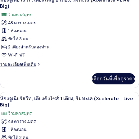
1
จู
ภาพถ่าย
Big)
เนียร์
เตียง,
ทั้งหมด
วิวมหาสมุทร
สวี
วิว
ท,
48 ตารางเมตร
ของ
เตียง
ทะเล
1 ห้องนอน
คิง
ห้อง
(Xcelerate)
ไซส์
พักได้ 3 คน
จู
1
2 เตียงสำหรับสองท่าน
เตียง,
เนียร์
วิว
Wi-Fi ฟรี
สวีท,
ทะเล
ราย
รายละเอียดเพิ่มเติม
(Xcelerate)
เตียง
ละเอียด
เพิ่ม
ใหญ่
เลือกวันที่เพื่อดูราคา
เติม
2
เกี่ยว
กับ
เตียง,
เครื่องนอนระดับพรีเมียม, ผ้านวมขนเป็ด, ม
เปิด
7
ห้อง
ห้องจูเนียร์สวีท, เตียงคิงไซส์ 1 เตียง, ริมทะเล (Xcelerate - Live
ริม
จู
ภาพถ่าย
Big)
เนียร์
ทะเล
ทั้งหมด
วิวมหาสมุทร
สวี
(Xcelerate
ท,
48 ตารางเมตร
ของ
เตียง
-
1 ห้องนอน
ใหญ่
ห้อง
Live
2
พักได้ 2 คน