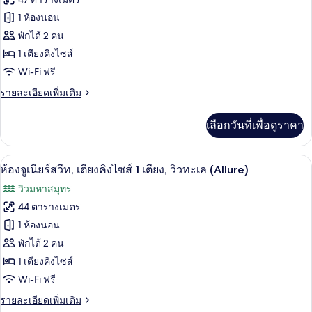
ท,
ทะเลสาบ
ของ
1 ห้องนอน
เตียง
(Allure
คิง
ห้อง
พักได้ 2 คน
-
ไซส์
1 เตียงคิงไซส์
จู
1
Live
Wi-Fi ฟรี
เตียง,
เนียร์
Big)
วิว
ราย
รายละเอียดเพิ่มเติม
สวีท,
ทะเลสาบ
ละเอียด
(Allure
เตียง
เพิ่ม
-
เลือกวันที่เพื่อดูราคา
เติม
Live
คิง
เกี่ยว
Big)
กับ
ไซส์
เครื่องนอนระดับพรีเมียม, ผ้านวมขนเป็ด, ม
เปิด
6
ห้อง
ห้องจูเนียร์สวีท, เตียงคิงไซส์ 1 เตียง, วิวทะเล (Allure)
1
จู
ภาพถ่าย
วิวมหาสมุทร
เนียร์
เตียง,
ทั้งหมด
สวี
44 ตารางเมตร
วิว
ท,
ของ
1 ห้องนอน
เตียง
ทะเลสาบ
คิง
ห้อง
พักได้ 2 คน
(Allure)
ไซส์
1 เตียงคิงไซส์
จู
1
Wi-Fi ฟรี
เตียง,
เนียร์
วิว
ราย
รายละเอียดเพิ่มเติม
สวีท,
ทะเลสาบ
ละเอียด