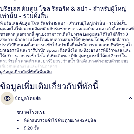
บรีธเลส คันคูน โซล รีสอร์ท & สปา - สำหรับผู้ใหญ่
เท่านั้น - รวมทั้งสิ้น
ที่ บรีธเลส คันคูน โซล รีสอร์ท & สปา - สำหรับผู้ใหญ่เท่านั้น - รวมทั้งสิ้น
คุณจะได้ใช้เวลาเพลิดเพลินกับร่มชายหาด วอลเลย์บอล และเก้าอี้อาบแดดที่
ชายหาด นอกจากนี้ คุณยังสามารถเดินไป หาด Langosta ได้ในไม่กี่ก้าว 3
สระว่ายน้ำกลางแจ้งพร้อมมอบความสนุกให้กับทุกคน โดยผู้เข้าพักที่อยาก
ปรนนิบัติตนเองก็สามารถเข้าใช้สปาเพื่อดื่มด่ำกับการนวดแบบดีพทิชชู อโร
มาเธอราพี และวารีบำบัด Spoon คือหนึ่งใน 10 ห้องอาหารที่มีวิวทะเล และ
ให้บริการอาหารเช้า ไฮไลท์เพิ่มเติมของที่พักสุดหรูแห่งนี้ ได้แก่ 2 บาร์ใน
สระว่ายน้ำ ดาดฟ้า และบาร์ริมสระว่ายน้ำ นักเดินทางต่างมอบคำชมเชย
เกี่ยวกับพนักงานและร้านอาหาร
ดูข้อมูลเกี่ยวกับที่พักนี้เพิ่มเติม
ข้อมูลเพิ่มเติมเกี่ยวกับที่พักนี้
ข้อมูลโดยย่อ
ขนาดโรงแรม
ที่พักแบบรวมค่าใช้จ่ายทุกอย่าง 429 ยูนิต
มี 20 ชั้น