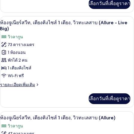
ใหญ่
เลือกวันที่เพื่อดูราคา
เติม
2
เกี่ยว
กับ
เตียง,
เครื่องนอนระดับพรีเมียม, ผ้านวมขนเป็ด, ม
เปิด
6
ห้อง
ห้องจูเนียร์สวีท, เตียงคิงไซส์ 1 เตียง, วิวทะเลสาบ (Allure - Live
เห็น
จู
ภาพถ่าย
Big)
เนียร์
วิว
ทั้งหมด
วิวลากูน
สวี
ท,
มหาสมุทร
73 ตารางเมตร
ของ
เตียง
1 ห้องนอน
บาง
ใหญ่
ห้อง
2
พักได้ 2 คน
ส่วน
จู
เตียง,
1 เตียงคิงไซส์
(Allure)
เห็น
เนียร์
วิว
Wi-Fi ฟรี
สวีท,
มหาสมุทร
ราย
รายละเอียดเพิ่มเติม
บาง
เตียง
ละเอียด
ส่วน
เพิ่ม
(Allure)
คิง
เลือกวันที่เพื่อดูราคา
เติม
เกี่ยว
ไซส์
กับ
1
เครื่องนอนระดับพรีเมียม, ผ้านวมขนเป็ด, ม
เปิด
6
ห้อง
ห้องจูเนียร์สวีท, เตียงคิงไซส์ 1 เตียง, วิวทะเลสาบ (Allure)
เตียง,
จู
ภาพถ่าย
วิวลากูน
เนียร์
วิว
ทั้งหมด
สวี
47 ตารางเมตร