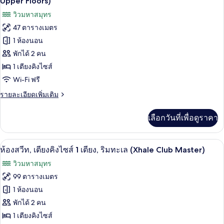
ภาพถ่าย
Upper Floors)
เนียร์
ทะเล
ทั้งหมด
วิวมหาสมุทร
สวี
(Xhale
ท,
47 ตารางเมตร
ของ
เตียง
Club
1 ห้องนอน
ใหญ่
ห้อง
-
2
พักได้ 2 คน
จู
Upper
เตียง,
1 เตียงคิงไซส์
ริม
Floors)
เนียร์
ทะเล
Wi-Fi ฟรี
สวีท,
(Xhale
ราย
รายละเอียดเพิ่มเติม
Club
เตียง
ละเอียด
-
เพิ่ม
Upper
คิง
เลือกวันที่เพื่อดูราคา
เติม
Floors)
เกี่ยว
ไซส์
กับ
1
ห้องสวีท, เตียงคิงไซส์ 1 เตียง, ริมทะเล 
เปิด
8
ห้อง
ห้องสวีท, เตียงคิงไซส์ 1 เตียง, ริมทะเล (Xhale Club Master)
เตียง,
จู
ภาพถ่าย
วิวมหาสมุทร
เนียร์
ริม
ทั้งหมด
สวี
99 ตารางเมตร
ท,
ทะเล
ของ
1 ห้องนอน
เตียง
(Xhale
คิง
ห้อง
พักได้ 2 คน
Club
ไซส์
1 เตียงคิงไซส์
สวีท,
1
-