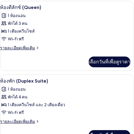
กับ
ห้องดีลักซ์ (Queen) | Wi-Fi ฟรี
เปิด
8
ห้อง
ห้องดีลักซ์ (Queen)
สแตนดาร์ด
ภาพถ่าย
1 ห้องนอน
(Queen)
ทั้งหมด
พักได้ 3 คน
ของ
1 เตียงควีนไซส์
ห้อง
Wi-Fi ฟรี
ดี
ราย
รายละเอียดเพิ่มเติม
ละเอียด
ลัก
เพิ่ม
เลือกวันที่เพื่อดูราคา
เติม
ซ์
เกี่ยว
(Queen)
กับ
ห้องพัก (Duplex Suite) | Wi-Fi ฟรี
เปิด
4
ห้อง
ห้องพัก (Duplex Suite)
ดี
ภาพถ่าย
1 ห้องนอน
ลัก
ทั้งหมด
ซ์
พักได้ 4 คน
(Queen)
ของ
1 เตียงควีนไซส์ และ 2 เตียงเดี่ยว
ห้อง
Wi-Fi ฟรี
พัก
ราย
รายละเอียดเพิ่มเติม
ละเอียด
(Duplex
เพิ่ม