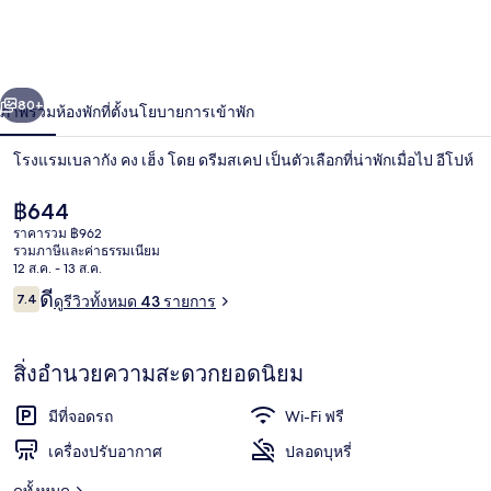
เบ
ลา
่อน
ถัดไป
น้า
80+
ภาพรวม
ห้องพัก
ที่ตั้ง
นโยบายการเข้าพัก
กัง
คง
โรงแรมเบลากัง คง เฮ็ง โดย ดรีมสเคป เป็นตัวเลือกที่น่าพักเมื่อไป อีโปห์
เฮ็ง
ราคา
฿644
ปัจจุบัน
ราคารวม ฿962
โดย
฿644
รวมภาษีและค่าธรรมเนียม
12 ส.ค. - 13 ส.ค.
ดรีมสเคป
รีวิว
ดี
7.4
ดูรีวิวทั้งหมด 43 รายการ
7.4 จาก 10
สิ่งอำนวยความสะดวกในที่พัก
สิ่งอำนวยความสะดวกยอดนิยม
มีที่จอดรถ
Wi-Fi ฟรี
เครื่องปรับอากาศ
ปลอดบุหรี่