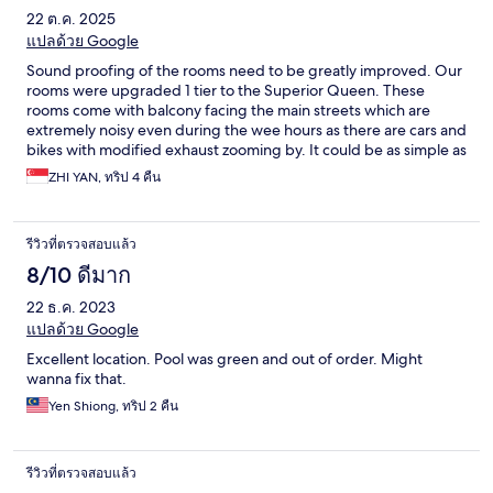
22 ต.ค. 2025
แปลด้วย Google
Sound proofing of the rooms need to be greatly improved. Our
rooms were upgraded 1 tier to the Superior Queen. These
rooms come with balcony facing the main streets which are
extremely noisy even during the wee hours as there are cars and
bikes with modified exhaust zooming by. It could be as simple as
replacing the old wooden door leading to the balcony with ones
ZHI YAN, ทริป 4 คืน
that are properly sealed.
รีวิวที่ตรวจสอบแล้ว
8/10 ดีมาก
22 ธ.ค. 2023
แปลด้วย Google
Excellent location. Pool was green and out of order. Might
wanna fix that.
Yen Shiong, ทริป 2 คืน
รีวิวที่ตรวจสอบแล้ว