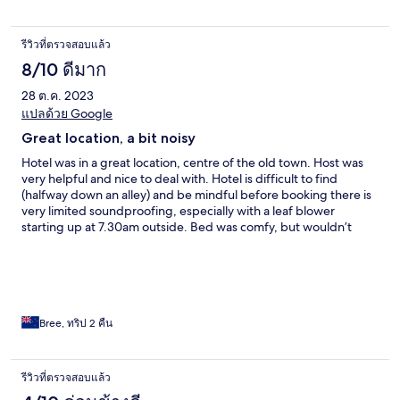
รีวิวที่ตรวจสอบแล้ว
8/10 ดีมาก
28 ต.ค. 2023
แปลด้วย Google
Great location, a bit noisy
Hotel was in a great location, centre of the old town. Host was
very helpful and nice to deal with. Hotel is difficult to find
(halfway down an alley) and be mindful before booking there is
very limited soundproofing, especially with a leaf blower
starting up at 7.30am outside. Bed was comfy, but wouldn’t
recommend to someone wanting a good night sleep.
Bree, ทริป 2 คืน
รีวิวที่ตรวจสอบแล้ว