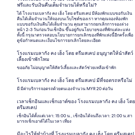
ฟรีและรับเงินคืนเต็มจำนวนได้หรือไม่?
ได้ โรงแรมเบลากัง คง เฮ็ง โดย ดรีมสเคป มีห้องพักแบบขอรับเงิน
คืนได้เต็มจำนวนให้จองบนเว็บไซต์ของเรา หากคุณจองห้องพัก
แบบขอรับเงินคืนได้เต็มจำนวน คุณสามารถยกเลิกการจองล่วง
หน้า 2-3 วันก่อนวันเช็กอิน ขึ้นอยู่กับนโยบายของที่พักแต่ละแห่ง
ทั้งนี้ กรุณาตรวจสอบนโยบายการยกเลิกของที่พักแห่งนี้อีกครั้งเพื่อ
ดูข้อกำหนดและเงื่อนไขการยกเลิกโดยละเอียด
โรงแรมเบลากัง คง เฮ็ง โดย ดรีมสเคป อนุญาตให้นำสัตว์
เลี้ยงเข้าพักไหม
ขออภัย ไม่อนุญาตให้สัตว์เลี้ยงและสัตว์ช่วยเหลือเข้าพัก
โรงแรมเบลากัง คง เฮ็ง โดย ดรีมสเคป มีที่จอดรถหรือไม่
มี มีค่าบริการจอดรถด้วยตนเองจำนวน MYR 20 ต่อวัน
เวลาเช็กอินและเช็กเอาต์ของ โรงแรมเบลากัง คง เฮ็ง โดย
ดรีมสเคป
เช็กอินได้ตั้งแต่เวลา: 15:00 น., เช็กอินได้จนถึงเวลา: 21:00 น.สา
มารถเช็กเอาต์ได้ในเวลา เที่ยง
มีอะไรให้ทำบ้างที่ โรงแรมเบลากัง คง เฮ็ง โดย ดรีมสเคป