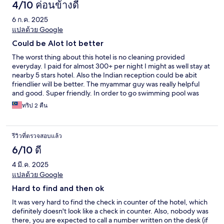
4/10 ค่อนข้างดี
6 ก.ค. 2025
แปลด้วย Google
Could be Alot lot better
The worst thing about this hotel is no cleaning provided
everyday. I paid for almost 300+ per night I might as well stay at
nearby 5 stars hotel. Also the Indian reception could be abit
friendlier will be better. The myammar guy was really helpful
and good. Super friendly. In order to go swimming pool was
another area I found that is Abit weird. Also no mineral water
ทริป 2 คืน
was provided.
รีวิวที่ตรวจสอบแล้ว
6/10 ดี
4 มี.ค. 2025
แปลด้วย Google
Hard to find and then ok
It was very hard to find the check in counter of the hotel, which
definitely doesn't look like a check in counter. Also, nobody was
there, you are expected to call a number written on the desk (if