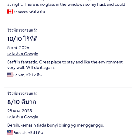
at night. There is no glass in the windows so my husband could
talk to me through the wall from outside at the pool. Literally
Rebecca, ทริป 3 คืน
talking through the wall because no sound proofing
whatsoever. AC was decent though. Some lovely details in our
place like hot water knobs shaped like moon cakes only there
รีวิวที่ตรวจสอบแล้ว
was no hot water only room temp. Floor boards needed fixing
not just a plaster and paint patch up. Bed side tables have lights
10/10 ไร้ที่ติ
within them but sometimes did not work. Overall lighting was
5 ก.พ. 2026
too dim and because no glass you could not open main window.
What else, bed platform too big and placed so close to
แปลด้วย Google
bathroom you could easily bruise your shins late at night: not
Staff is fantastic. Great place to stay and like the environment
good for anyone with mobility issues as bed so low hard to get
very well. Will do it again.
in and out of. Stairs treacherous. Only one gate of the complex
is open at night. We were not informed of this and had to jump
Selvan, ทริป 2 คืน
one of the gates. Front desk seems to be manned by a ghost.
Staff rarely there. We were unsure of how we would get our
deposit back since they were often not at the desk and reached
รีวิวที่ตรวจสอบแล้ว
the on what’s app. The place is so interesting and makes for an
8/10 ดีมาก
adventure but if they fixed those details and hired a customer
service consultant, they could really take it to the next level.
28 ต.ค. 2025
แปลด้วย Google
Bersih,kemas n tiada bunyi bising yg mengganggu.
Fashilah, ทริป 1 คืน