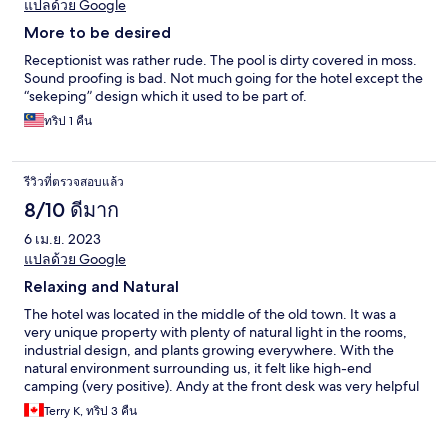
แปลด้วย Google
More to be desired
Receptionist was rather rude. The pool is dirty covered in moss.
Sound proofing is bad. Not much going for the hotel except the
“sekeping” design which it used to be part of.
ทริป 1 คืน
รีวิวที่ตรวจสอบแล้ว
8/10 ดีมาก
6 เม.ย. 2023
แปลด้วย Google
Relaxing and Natural
The hotel was located in the middle of the old town. It was a
very unique property with plenty of natural light in the rooms,
industrial design, and plants growing everywhere. With the
natural environment surrounding us, it felt like high-end
camping (very positive). Andy at the front desk was very helpful
and offered many suggestions about things to do around Ipoh.
Terry K, ทริป 3 คืน
The rooftop space was amazing and we spent every evening
there enjoying the evening air while relaxing in the hammocks.