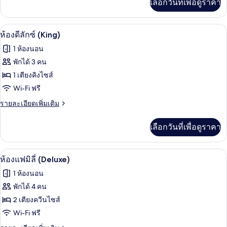
เลือกวันที่เพื่อดูราคา
Suite)
เติม
เกี่ยว
กับ
ห้องดีลักซ์ (King) | Wi-Fi ฟรี
เปิด
8
ห้อง
ห้องดีลักซ์ (King)
พัก
ภาพถ่าย
1 ห้องนอน
(Duplex
ทั้งหมด
Suite)
พักได้ 3 คน
ของ
1 เตียงคิงไซส์
ห้อง
Wi-Fi ฟรี
ดี
ราย
รายละเอียดเพิ่มเติม
ละเอียด
ลัก
เพิ่ม
เลือกวันที่เพื่อดูราคา
เติม
ซ์
เกี่ยว
(King)
กับ
ห้องแฟมิลี่ (Deluxe) | Wi-Fi ฟรี
เปิด
9
ห้อง
ห้องแฟมิลี่ (Deluxe)
ดี
ภาพถ่าย
1 ห้องนอน
ลัก
ทั้งหมด
ซ์
พักได้ 4 คน
(King)
ของ
2 เตียงควีนไซส์
ห้อง
Wi-Fi ฟรี