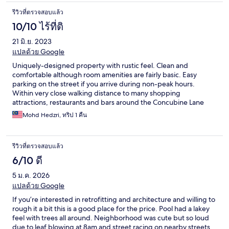
The only thing I would like to see improved is the condition of
รีวิวที่ตรวจสอบแล้ว
the pool. It's amazingly placed, overlooking the trees and old
street below, but the water was a bit murky and there was
10/10 ไร้ที่ติ
green moss lining the concrete edges. I swam in it, but opted to
21 มิ.ย. 2023
not submerge my head.
แปลด้วย Google
Uniquely-designed property with rustic feel. Clean and
comfortable although room amenities are fairly basic. Easy
parking on the street if you arrive during non-peak hours.
Within very close walking distance to many shopping
attractions, restaurants and bars around the Concubine Lane
and surrounding areas. Rooms walls are quite thin so you could
Mohd Hedzri, ทริป 1 คืน
hear sounds (foot steps, voices, toilet flush, shower, crying kids,
etc.) from the next room. But, most visitors seem quite
considerate during our stay there and kept their noise to the
รีวิวที่ตรวจสอบแล้ว
minimum. Pillows are soft but not very comfortable (too low) for
side sleeper like me which caused a bit of neck strain in the
6/10 ดี
morning. If you are very particular about this, bring along a 2nd
5 ม.ค. 2026
slim pillow to add height.
แปลด้วย Google
If you’re interested in retrofitting and architecture and willing to
rough it a bit this is a good place for the price. Pool had a lakey
feel with trees all around. Neighborhood was cute but so loud
due to leaf blowing at 8am and street racing on nearby streets