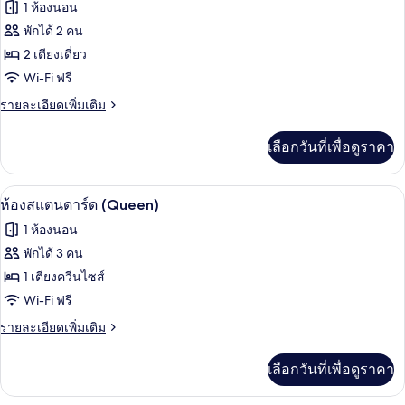
ให้
ภาพถ่าย
1 ห้องนอน
สำหรับ
ทั้งหมด
พักได้ 2 คน
ห้อง
ของ
2 เตียงเดี่ยว
พัก
ห้อง
Wi-Fi ฟรี
ทวิน,
ราย
รายละเอียดเพิ่มเติม
ละเอียด
ห้องน้ำ
เพิ่ม
เลือกวันที่เพื่อดูราคา
เติม
รวม
เกี่ยว
กับ
ห้องสแตนดาร์ด (Queen) | Wi-Fi ฟรี
เปิด
5
ห้อง
ห้องสแตนดาร์ด (Queen)
ทวิ
ภาพถ่าย
1 ห้องนอน
น,
ทั้งหมด
ห้องน้ำ
พักได้ 3 คน
รวม
ของ
1 เตียงควีนไซส์
ห้อง
Wi-Fi ฟรี
สแตนดาร์ด
ราย
รายละเอียดเพิ่มเติม
ละเอียด
(Queen)
เพิ่ม
เลือกวันที่เพื่อดูราคา
เติม
เกี่ยว