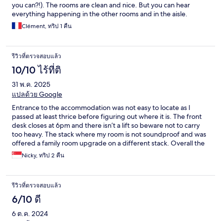
you can?!). The rooms are clean and nice. But you can hear
everything happening in the other rooms and in the aisle.
Clément, ทริป 1 คืน
รีวิวที่ตรวจสอบแล้ว
10/10 ไร้ที่ติ
31 พ.ค. 2025
แปลด้วย Google
Entrance to the accommodation was not easy to locate as I
passed at least thrice before figuring out where it is. The front
desk closes at 6pm and there isn’t a lift so beware not to carry
too heavy. The stack where my room is not soundproof and was
offered a family room upgrade on a different stack. Overall the
stay was pleasant as it’s right in the middle of the new town and
Nicky, ทริป 2 คืน
a tourist attraction with lots of local coffee shops. The room was
rustic but clean with pleasantly strong air conditioning to deal
with the heat, so I left well despite the rooms not
รีวิวที่ตรวจสอบแล้ว
soundproofed. I look forward to stay here again next time I visit
Ipoh
6/10 ดี
6 ต.ค. 2024