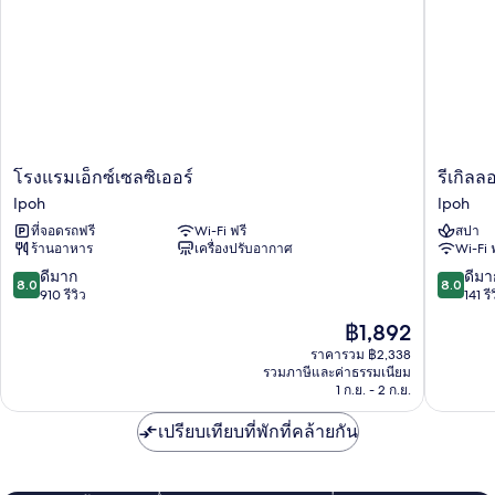
เรีย
(Queen)
โรงแรม
รี
โรงแรมเอ็กซ์เซลซิเออร์
รีเกิลล
เอ็กซ์
เกิล
Ipoh
Ipoh
เซล
ลอด
ที่จอดรถฟรี
Wi-Fi ฟรี
สปา
ซิ
จ์
ร้านอาหาร
เครื่องปรับอากาศ
Wi-Fi 
เอ
โฮ
อร์
เทล
8.0
8.0
ดีมาก
ดีมา
8.0
8.0
Ipoh
แอนด์
จาก
จาก
910 รีวิว
141 รี
สปา
10,
10,
ราคา
฿1,892
Ipoh
ดี
ดี
ปัจจุบัน
มาก,
มาก,
ราคารวม ฿2,338
คือ
รวมภาษีและค่าธรรมเนียม
910
141
฿1,892
1 ก.ย. - 2 ก.ย.
รีวิว
รีวิว
เปรียบเทียบที่พักที่คล้ายกัน