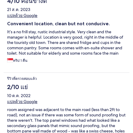
4/10 ค่อนข้างดี
21 ส.ค. 2023
แปลด้วย Google
Convenient location, clean but not conducive.
It’s a no frill stay, rustic industrial style. Very clean and the
manager is helpful. Location is very good, right in the middle of
the touristy old town. There are shared fridge and cups in the
common pantry. Some rooms comes with en-suite shower and
toilet. Not suitable for elderly and some rooms face the main
road with no sound proof. Good thing I brought along a
ทริป 1 คืน
mosquito UV lamp.
รีวิวที่ตรวจสอบแล้ว
2/10 แย่
10 ต.ค. 2022
แปลด้วย Google
room assigned was adjacent to the main road (less than 2ft to
road), not an issue if there was some form of sound proofing but
there weren't. The top panel windows had what looked like a
secondary glass panels that mimic sound proofing, but the
bottom pane wall made of wood - was like a swiss cheese, holes