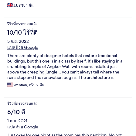
all over even mosquitos could fly through. Vehicles passing by
JJ, ทริป 1 คืน
was of at least 90db past 9pm as most were motorcyclist with
modified exhaust pipes at a race Checked out at 1030pm to
leave for another hotel - didn't even last half a day at this place.
รีวิวที่ตรวจสอบแล้ว
Other rooms might have better luck but if rest is needed this is
definitely not recommended in any way
10/10 ไร้ที่ติ
5 ก.ย. 2022
แปลด้วย Google
There are plenty of designer hotels that restore traditional
buildings, but this one is in a class by itself. It's like staying in a
crumbling temple of Angkor Wat, with rooms installed just
above the creeping jungle... you can't always tell where the
ruins stop and the renovation begins. The architecture is
endlessly fascinating but there's a price - the rooms are
Wentian, ทริป 2 คืน
cramped, there's no indoor common area, and due to the high
concentration of cafes and boutiques surrounding the hotel (the
complex is a tourist attraction), the local temperatures are even
รีวิวที่ตรวจสอบแล้ว
hotter than the overall climate. Some might find this ambience
too chaotic, but for me this was an opportunity not to be
6/10 ดี
missed.
1 พ.ย. 2021
แปลด้วย Google
Just okay for one night as the room has thin particion. No hot