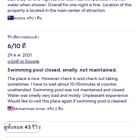
water when shower. Overall for one night is fine. Location of this
property is located in the main center of attraction
Andria, ทริป 1 คืน
รีวิวที่ตรวจสอบแล้ว
6/10 ดี
29 ต.ค. 2021
แปลด้วย Google
Swimming pool closed, smelly, not maintained.
The place is nice. However check in and check out taking
sometimes. I have to wait about 10-15minutes at counter,
unattended. Swimming pool was not maintained and closed.
Water was smelly very bad and moldy. Unpleasant experience.
Would like to visit this place again if swimming pool is cleaned
up and available for use. Biohazard: May cause aedes due to
Muhammad Imran, ทริป 2 คืน
untreated still water .
ดูทั้งหมด 43 รีวิว