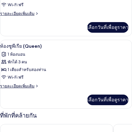
ห้อง
Wi-Fi ฟรี
คลาส
ราย
รายละเอียดเพิ่มเติม
ละเอียด
สิ
เพิ่ม
เลือกวันที่เพื่อดูราคา
เติม
ก
เกี่ยว
สำหรับ
กับ
ห้องซูพีเรีย (Queen) | Wi-Fi ฟรี
เปิด
5
ห้อง
ห้องซูพีเรีย (Queen)
สี่
คลาส
ภาพถ่าย
1 ห้องนอน
สิ
ท่าน
ทั้งหมด
ก
พักได้ 3 คน
สำหรับ
ของ
1 เตียงสำหรับสองท่าน
สี่
ท่าน
ห้อง
Wi-Fi ฟรี
ซู
ราย
รายละเอียดเพิ่มเติม
ละเอียด
พี
เพิ่ม
เลือกวันที่เพื่อดูราคา
เติม
เรีย
เกี่ยว
(Queen)
กับ
ที่พักที่คล้ายกัน
ห้อง
ซู
โรงแรมเอ็กซ์เซลซิเออร์
รีเกิลลอ
พี