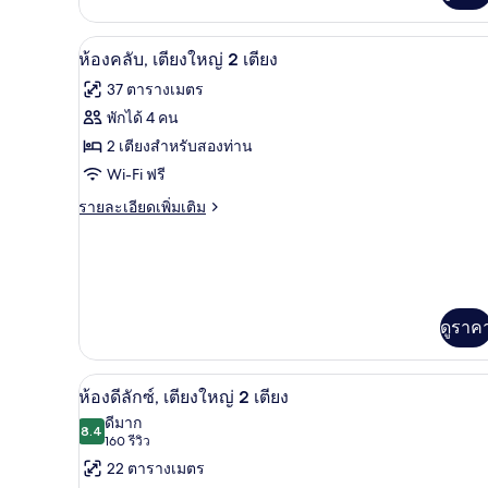
With
Bath
ห้องคลับ, เตียงใหญ่ 2 เตียง | เค
เปิด
10
ห้องคลับ, เตียงใหญ่ 2 เตียง
ภาพถ่าย
37 ตารางเมตร
ทั้งหมด
พักได้ 4 คน
ของ
2 เตียงสำหรับสองท่าน
ห้อง
Wi-Fi ฟรี
คลับ,
ราย
รายละเอียดเพิ่มเติม
ละเอียด
เตียง
เพิ่ม
เติม
ใหญ่
เกี่ยว
2
กับ
ห้อง
เตียง
ดูราค
คลับ,
เตียง
ใหญ่
ห้องดีลักซ์, เตียงใหญ่ 2 เตียง |
เปิด
5
ห้องดีลักซ์, เตียงใหญ่ 2 เตียง
2
ภาพถ่าย
เตียง
ดีมาก
8.4
8.4 จาก 10
(160
160 รีวิว
ทั้งหมด
รีวิว)
22 ตารางเมตร
ของ