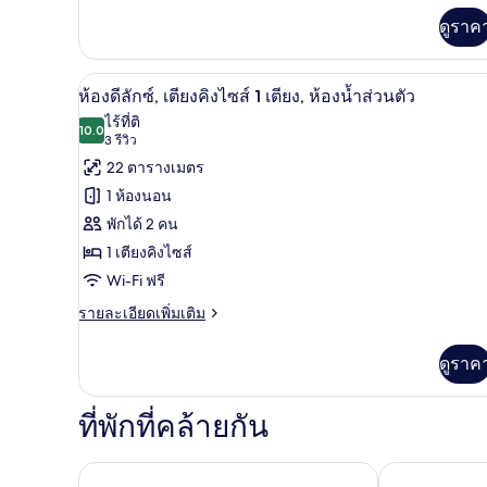
สวีท
เกี่ยว
ดูราค
กับ
ห้อง
สตู
เครื่องนอนป้องกันสารก่อภูมิแพ้,
เปิด
ดิ
5
ห้องดีลักซ์, เตียงคิงไซส์ 1 เตียง, ห้องน้ำส่วนตัว
โอ
ภาพถ่าย
ไร้ที่ติ
สวี
10.0
10.0 จาก 10
(3
3 รีวิว
ทั้งหมด
ท
รีวิว)
22 ตารางเมตร
ของ
1 ห้องนอน
ห้อง
พักได้ 2 คน
ดี
1 เตียงคิงไซส์
ลัก
Wi-Fi ฟรี
ซ์,
ราย
รายละเอียดเพิ่มเติม
ละเอียด
เตียง
เพิ่ม
ดูราค
คิง
เติม
เกี่ยว
ไซส์
กับ
ที่พักที่คล้ายกัน
1
ห้อง
ดี
เตียง,
ลัก
โรงแรมดับเบิลทรีบายฮิลตัน ลอสแอนเจลีส ดาวน์ทาวน์
เดอะเวสทิน โ