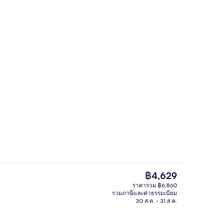
ล็อบบี้
อเตอร์ - ผู้ส่งคือ TravelFamilyBlog.com
ราคา
฿4,629
ปัจจุบัน
ราคารวม ฿6,860
฿4,629
รวมภาษีและค่าธรรมเนียม
ี่ล็อบบี้
บริเวณนั่งเล่นที่ล็อบบี้
30 ส.ค. - 31 ส.ค.