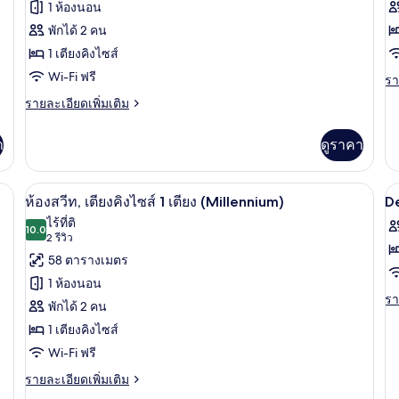
ท,
คิง
1 ห้องนอน
เตียง
ไซ
ห้อง
ห้
พักได้ 2 คน
คิง
1
เอ็ก
เอ
ไซส์
เต
1 เตียงคิงไซส์
1
เซก
เ
Wi-Fi ฟรี
รา
รา
เตียง
ละ
คิว
คิ
ราย
รายละเอียดเพิ่มเติม
เพิ
ละเอียด
ทีฟ,
ที
เต
เพิ่ม
เกี
า
ดูราคา
เตียง
เต
เติม
กับ
เกี่ยว
คิง
ใ
ห้
กับ
งกันสารก่อภูมิแพ้, ผ้านวมขนเป็ด, ตู้นิรภัยในห้องพัก
ห้องสวีท, เตียงคิงไซส์ 1 เตียง (Millenni
เอ็
เปิด
เป
11
2
ห้อง
ไซส์
ห้องสวีท, เตียงคิงไซส์ 1 เตียง (Millennium)
De
เซ
เอ็ก
ภาพถ่าย
ภ
เต
ไร้ที่ติ
1
คิว
เซก
10.0
10.0 จาก 10
(2
2 รีวิว
ทีฟ
ทั้งหมด
ทั
เตียง
คิว
เต
รีวิว)
58 ตารางเมตร
ทีฟ,
ของ
ข
ให
เตียง
1 ห้องนอน
2
D
คิง
ห้อง
รา
รา
เต
พักได้ 2 คน
ไซส์
R
ละ
สวีท,
1
1 เตียงคิงไซส์
เพิ
1
เตียง
เต
เตียง
Wi-Fi ฟรี
K
เกี
คิง
B
ราย
กับ
รายละเอียดเพิ่มเติม
ละเอียด
De
P