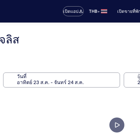
•
เปิดแอป
THB
เปิดขายที่พ
จลิส
วันที่
ผ