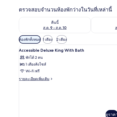
ตรวจสอบจำนวนห้องพักว่างในวันที่เหล่านี้
ตรวจสอบจำนวนห้องพักว่างในคืนนี้ ส.ค. 9 - ส.ค. 10
ตรวจสอบจำนวนห้
คืนนี้
ส.ค. 9 - ส.ค. 10
ส
ตัว
ห้องพักทั้งหมด
1 เตียง
2 เตียง
กรอง
เครื่องนอนป้องกันสารก่อภูมิแพ้,
เปิด
5
Accessible Deluxe King With Bath
ที่
ภาพถ่าย
มี
พักได้ 2 คน
ทั้งหมด
ให้
1 เตียงคิงไซส์
ของ
สำหรับ
Wi-Fi ฟรี
ห้อง
Accessible
ราย
รายละเอียดเพิ่มเติม
Deluxe
ละเอียด
พัก
เพิ่ม
King
เติม
With
เกี่ยว
Bath
กับ
Accessible
Deluxe
ดูราค
King