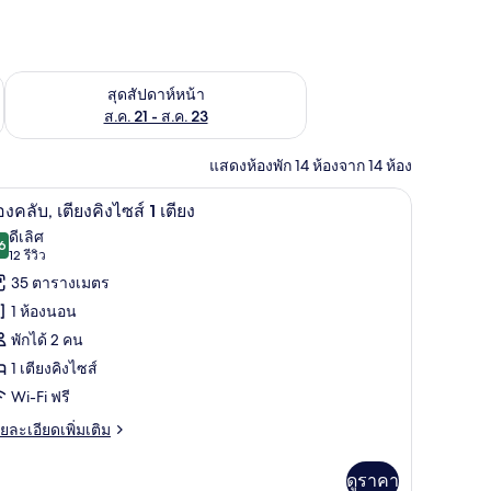
้ ส.ค. 14 - ส.ค. 16
ตรวจสอบจำนวนห้องพักว่างในสุดสัปดาห์หน้า ส.ค. 21 - ส.ค. 23
สุดสัปดาห์หน้า
ส.ค. 21 - ส.ค. 23
แสดงห้องพัก 14 ห้องจาก 14 ห้อง
ห้องคลับ, เตียงคิงไซส์ 1 เตียง | เครื่องนอนป้องก
ิด
10
องคลับ, เตียงคิงไซส์ 1 เตียง
าพถ่าย
ดีเลิศ
6
8.6 จาก 10
(12
12 รีวิว
้งหมด
รีวิว)
35 ตารางเมตร
อง
1 ห้องนอน
อง
พักได้ 2 คน
ับ,
1 เตียงคิงไซส์
ียง
Wi-Fi ฟรี
ง
ย
ยละเอียดเพิ่มเติม
เอียด
ส์
่ม
ดูราคา
ิม