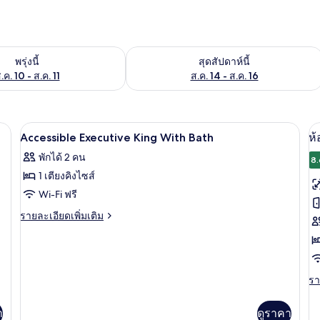
องพักว่างในพรุ่งนี้ ส.ค. 10 - ส.ค. 11
ตรวจสอบจำนวนห้องพักว่างในสุดสัปดาห์นี
พรุ่งนี้
สุดสัปดาห์นี้
.ค. 10 - ส.ค. 11
ส.ค. 14 - ส.ค. 16
 ผ้านวมขนเป็ด, ตู้นิรภัยในห้องพัก
การตกแต่งภายนอก
เปิด
เป
1
Accessible Executive King With Bath
ห้
ภาพถ่าย
ภ
พักได้ 2 คน
8.
ทั้งหมด
ทั
1 เตียงคิงไซส์
ของ
ข
Wi-Fi ฟรี
Accessible
ห้
ราย
รายละเอียดเพิ่มเติม
Executive
ละเอียด
คล
เพิ่ม
King
เติม
เต
With
เกี่ยว
คิ
Bath
กับ
รา
รา
Accessible
ละ
ไซ
Executive
เพิ
า
ดูราคา
1
King
เต