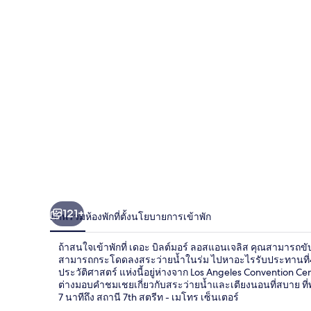
ต์
มอร์
ลอส
แอ
น
เจ
ลิส
121+
ภาพรวม
ห้องพัก
ที่ตั้ง
นโยบายการเข้าพัก
ถ้าสนใจเข้าพักที่ เดอะ บิลต์มอร์ ลอสแอนเจลิส คุณสามารถข
สามารถกระโดดลงสระว่ายน้ำในร่ม ไปหาอะไรรับประทานที่4 ห
ประวัติศาสตร์ แห่งนี้อยู่ห่างจาก Los Angeles Convention Ce
ต่างมอบคำชมเชยเกี่ยวกับสระว่ายน้ำและเตียงนอนที่สบาย ที่พั
7 นาทีถึง สถานี 7th สตรีท - เมโทร เซ็นเตอร์