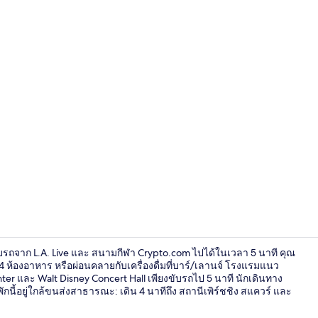
วิดีโอจากครีเ
ับรถจาก L.A. Live และ สนามกีฬา Crypto.com ไปได้ในเวลา 5 นาที คุณ
้องอาหาร หรือผ่อนคลายกับเครื่องดื่มที่บาร์/เลานจ์ โรงแรมแนว
nter และ Walt Disney Concert Hall เพียงขับรถไป 5 นาที นักเดินทาง
กนี้อยู่ใกล้ขนส่งสาธารณะ: เดิน 4 นาทีถึง สถานีเพิร์ชชิง สแควร์ และ
บริเวณนั่งเล่นท