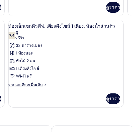
ไซส์
เพิ่ม
Ro
B
า
ดูราคา
1
เติม
1
เกี่ยว
Ki
เตียง
กับ
Be
 ผ้านวมขนเป็ด, ตู้นิรภัยในห้องพัก
เครื่องนอนป้องกันสารก่อภูมิแพ้, ผ้านวมข
(Millennium)
เปิด
9
ห้อง
Pr
ห้องเอ็กเซกคิวทีฟ, เตียงคิงไซส์ 1 เตียง, ห้องน้ำส่วนตัว
สวี
Ba
ภาพถ่าย
ดี
ท,
7.4
7.4 จาก 10
(9
9 รีวิว
ทั้งหมด
เตียง
รีวิว)
32 ตารางเมตร
คิง
ของ
ไซส์
1 ห้องนอน
1
ห้อง
พักได้ 2 คน
เตียง
เอ็ก
(Millennium)
1 เตียงคิงไซส์
เซก
Wi-Fi ฟรี
คิว
ราย
รายละเอียดเพิ่มเติม
ละเอียด
ทีฟ,
เพิ่ม
า
ดูราคา
เตียง
เติม
เกี่ยว
คิง
กับ
ห้อง
ไซส์
เอ็ก
1
เซก
บนาเวนเจอร์ โฮเทลแอนด์สวีทส์ ลอสแอนเจลีส
โรงแรม citizenM ลอสแอนเจลิส ดาวน์ท