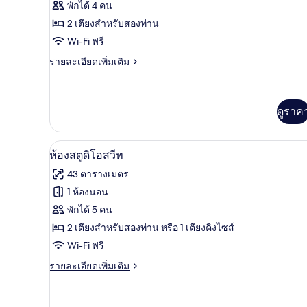
พักได้ 4 คน
ห้อง
2 เตียงสำหรับสองท่าน
ดี
Wi-Fi ฟรี
ลัก
ราย
รายละเอียดเพิ่มเติม
ละเอียด
ซ์,
เพิ่ม
เตียง
เติม
เกี่ยว
ดูราค
ใหญ่
กับ
2
ห้อง
ดี
ห้องสตูดิโอสวีท | เครื่องนอนป้อ
เปิด
เตียง
9
ห้องสตูดิโอสวีท
ลัก
ภาพถ่าย
ซ์,
43 ตารางเมตร
เตียง
ทั้งหมด
1 ห้องนอน
ใหญ่
ของ
2
พักได้ 5 คน
เตียง
ห้อง
2 เตียงสำหรับสองท่าน หรือ 1 เตียงคิงไซส์
Wi-Fi ฟรี
สตู
ราย
รายละเอียดเพิ่มเติม
ดิ
ละเอียด
โอ
เพิ่ม
เติม