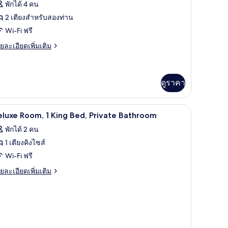
พักได้ 4 คน
ส์
อง
2 เตียงสำหรับสองท่าน
็ก
ียง
Wi-Fi ฟรี
ซก
ย
ยละเอียดเพิ่มเติม
เอียด
ว
่ม
ฟ,
ิม
่ยว
ดูราคา
ียง
หญ่
อง
um) | เครื่องนอนป้องกันสารก่อภูมิแพ้, ผ้านวมขนเป็ด, ตู้นิรภัยในห้องพัก
ก
เครื่องนอนป้องกันสารก่อภูมิแพ้, ผ้านวมขนเป็ด, 
ิด
5
luxe Room, 1 King Bed, Private Bathroom
ก
าพถ่าย
ียง
พักได้ 2 คน
,
้งหมด
1 เตียงคิงไซส์
ียง
อง
ญ่
Wi-Fi ฟรี
eluxe
ย
ยละเอียดเพิ่มเติม
ียง
oom,
เอียด
่ม
ิม
ing
่ยว
ed,
luxe
rivate