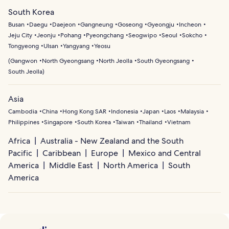
South Korea
Busan
Daegu
Daejeon
Gangneung
Goseong
Gyeongju
Incheon
Jeju City
Jeonju
Pohang
Pyeongchang
Seogwipo
Seoul
Sokcho
Tongyeong
Ulsan
Yangyang
Yeosu
(
Gangwon
North Gyeongsang
North Jeolla
South Gyeongsang
South Jeolla
)
Asia
Cambodia
China
Hong Kong SAR
Indonesia
Japan
Laos
Malaysia
Philippines
Singapore
South Korea
Taiwan
Thailand
Vietnam
Africa
Australia - New Zealand and the South
Pacific
Caribbean
Europe
Mexico and Central
America
Middle East
North America
South
America