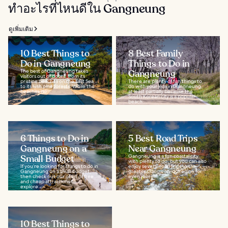
ทำอะไรที่ไหนดีใน Gangneung
ดูเพิ่มเติม
10 Best Things to
8 Best Family
Do in Gangneung
Things to Do in
The best of Gangneung takes
Gangneung
visitors out of doors, from its
pristine beaches on the East Sea
There are plenty of fun things to
to its lush pine forests. While the
do with your kids in Gangneung,
beaches do...
at least partially because the
South Korean city is a popular
beach...
6 Things to Do in
5 Best Road Trips
Gangneung on a
Near Gangneung
Small Budget
Gangneung is a fun coastal city
with plenty to do, but you can also
If you’re looking for things to do in
enjoy several road trips to the
Gangneung on a small budget,
greater Gangwon-do region for
then check out our of list of free
even more...
and cheap attractions to
explore...
10 Best Things to