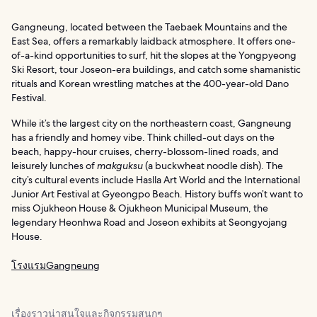
Gangneung, located between the Taebaek Mountains and the
East Sea, offers a remarkably laidback atmosphere. It offers one-
of-a-kind opportunities to surf, hit the slopes at the Yongpyeong
Ski Resort, tour Joseon-era buildings, and catch some shamanistic
rituals and Korean wrestling matches at the 400-year-old Dano
Festival.
While it’s the largest city on the northeastern coast, Gangneung
has a friendly and homey vibe. Think chilled-out days on the
beach, happy-hour cruises, cherry-blossom-lined roads, and
leisurely lunches of
makguksu
(a buckwheat noodle dish). The
city’s cultural events include Haslla Art World and the International
Junior Art Festival at Gyeongpo Beach. History buffs won’t want to
miss Ojukheon House & Ojukheon Municipal Museum, the
legendary Heonhwa Road and Joseon exhibits at Seongyojang
House.
โรงแรมGangneung
เรื่องราวน่าสนใจและกิจกรรมสนุกๆ