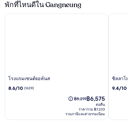
พักที่ไหนดีใน Gangneung
โรงแรมเซนต์จอห์นส
ชิลลาโมโน
โรงแรม
ชิ
โรงแรมเซนต์จอห์นส
ชิลลาโมโ
เซนต์
ล
8.6
9.4
8.6/10
9.4/10
(1629)
(4
จอห์นส
ลา
จาก
จาก
โมโน
ราคา
฿6,575
10,
10,
ราคา
฿8,219
แกรม
ปัจจุบัน
(1629)
(408)
เดิม
ต่อคืน
คัง
คือ
คือ
ราคารวม ฿7,233
นึง
฿6,575
รวมภาษีและค่าธรรมเนียม
฿8,219
โรงแรม
ดู
ข้อมูล
เพิ่ม