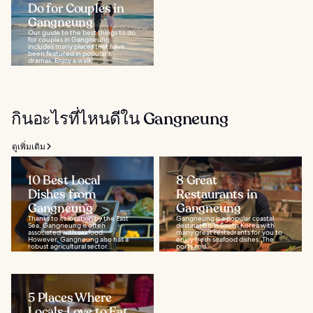
Do for Couples in
Gangneung
Our guide to the best things to do
for couples in Gangneung
includes many places that have
been featured in popular K-
dramas. Enjoy a walk...
กินอะไรที่ไหนดีใน Gangneung
ดูเพิ่มเติม
10 Best Local
8 Great
Dishes from
Restaurants in
Gangneung
Gangneung
Thanks to its location by the East
Gangneung is a popular coastal
Sea, Gangneung is often
destination in South Korea with
associated with seafood.
many great restaurants for you to
However, Gangneung also has a
enjoy fresh seafood dishes. The
robust agricultural sector...
ports and...
5 Places Where
Locals Love to Eat