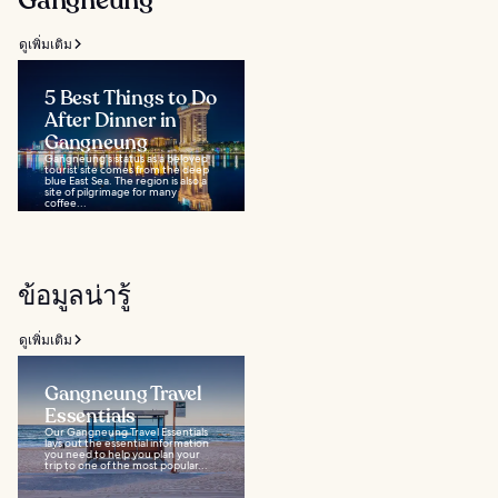
Gangneung
ดูเพิ่มเติม
5 Best Things to Do
After Dinner in
Gangneung
Gangneung's status as a beloved
tourist site comes from the deep
blue East Sea. The region is also a
site of pilgrimage for many
coffee...
ข้อมูลน่ารู้
ดูเพิ่มเติม
Gangneung Travel
Essentials
Our Gangneung Travel Essentials
lays out the essential information
you need to help you plan your
trip to one of the most popular...