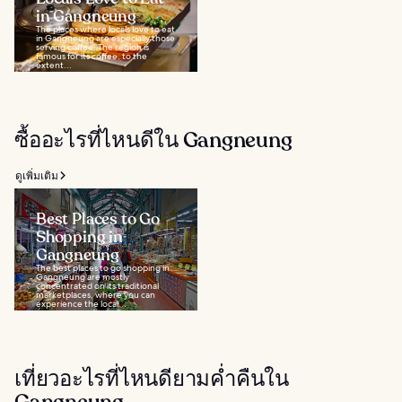
in Gangneung
The places where locals love to eat
in Gangneung are especially those
serving coffee. The region is
famous for its coffee, to the
extent...
ซื้ออะไรที่ไหนดีใน Gangneung
ดูเพิ่มเติม
Best Places to Go
Shopping in
Gangneung
The best places to go shopping in
Gangneung are mostly
concentrated on its traditional
marketplaces, where you can
experience the local...
เที่ยวอะไรที่ไหนดียามค่ำคืนใน