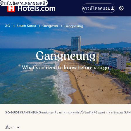
ข้ามไปยังส่วนหลักของหน้า
ดาวน์โหลดแอป
GO
South Korea
Gangwon
Gangneung
Gangneung
What you need to know before you go
GO GUIDES
GANGNEUNG
แหล่งท่องเที่ยว
อาหาร
แหล่งช้อปปิ้ง
ไนท์ไลฟ์
ข้อมูลข่าวสาร
โรงแรม GA
เนื้อหา