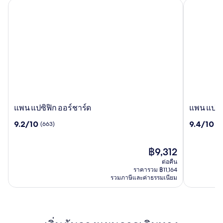
แพน แปซิฟิก ออร์ชาร์ด
แพน แปซิฟิ
แพน
แพน
แพน แปซิฟิก ออร์ชาร์ด
แพน แปซิฟ
แปซิฟิก
แปซิฟิก
9.2
9.4
9.2/10
9.4/10
(663)
(2
ออร์
สิงคโปร์
จาก
จาก
ชาร์ด
10,
10,
(663)
ราคา
(2211)
฿9,312
ปัจจุบัน
ต่อคืน
คือ
ราคารวม ฿11,164
฿9,312
รวมภาษีและค่าธรรมเนียม