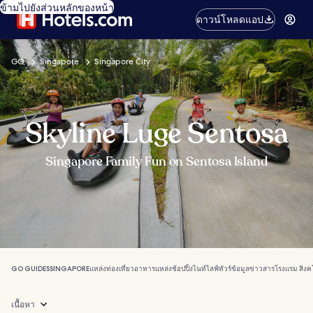
ข้ามไปยังส่วนหลักของหน้า
ดาวน์โหลดแอป
GO
Singapore
Singapore City
Skyline Luge Sentosa
Singapore Family Fun on Sentosa Island
GO GUIDES
SINGAPORE
แหล่งท่องเที่ยว
อาหาร
แหล่งช้อปปิ้ง
ไนท์ไลฟ์
ทัวร์
ข้อมูลข่าวสาร
โรงแรม สิงค
เนื้อหา