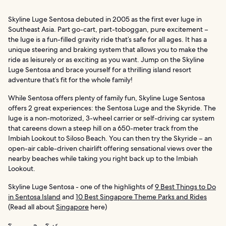
Skyline Luge Sentosa debuted in 2005 as the first ever luge in
Southeast Asia. Part go-cart, part-toboggan, pure excitement –
the luge is a fun-filled gravity ride that’s safe for all ages. It has a
unique steering and braking system that allows you to make the
ride as leisurely or as exciting as you want. Jump on the Skyline
Luge Sentosa and brace yourself for a thrilling island resort
adventure that’s fit for the whole family!
While Sentosa offers plenty of family fun, Skyline Luge Sentosa
offers 2 great experiences: the Sentosa Luge and the Skyride. The
luge is a non-motorized, 3-wheel carrier or self-driving car system
that careens down a steep hill on a 650-meter track from the
Imbiah Lookout to Siloso Beach. You can then try the Skyride – an
open-air cable-driven chairlift offering sensational views over the
nearby beaches while taking you right back up to the Imbiah
Lookout.
Skyline Luge Sentosa - one of the highlights of
9 Best Things to Do
in Sentosa Island
and
10 Best Singapore Theme Parks and Rides
(Read all about
Singapore
here)