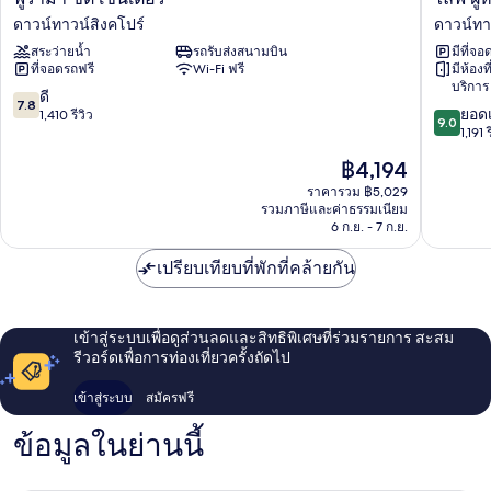
ราม่
ฝู
ดาวน์ทาวน์สิงคโปร์
ดาวน์ทา
า
หนาน
สระว่ายน้ำ
รถรับส่งสนามบิน
มีที่จอ
ซิตี้
สิงคโปร์
ที่จอดรถฟรี
Wi-Fi ฟรี
มีห้องที
เซ็นเตอร์
ดาวน์
บริการ
ดาวน์
ทาวน์
7.8
ดี
7.8
9.0
ทาวน์
สิงคโปร์
ยอดเ
จาก
1,410 รีวิว
9.0
จาก
สิงคโปร์
1,191 ร
10,
10,
ดี,
ราคา
฿4,194
ยอด
1,410
ปัจจุบัน
เยี่ยม,
ราคารวม ฿5,029
รีวิว
คือ
รวมภาษีและค่าธรรมเนียม
1,191
฿4,194
6 ก.ย. - 7 ก.ย.
รีวิว
เปรียบเทียบที่พักที่คล้ายกัน
เข้าสู่ระบบเพื่อดูส่วนลดและสิทธิพิเศษที่ร่วมรายการ สะสม
รีวอร์ดเพื่อการท่องเที่ยวครั้งถัดไป
เข้าสู่ระบบ
สมัครฟรี
ข้อมูลในย่านนี้