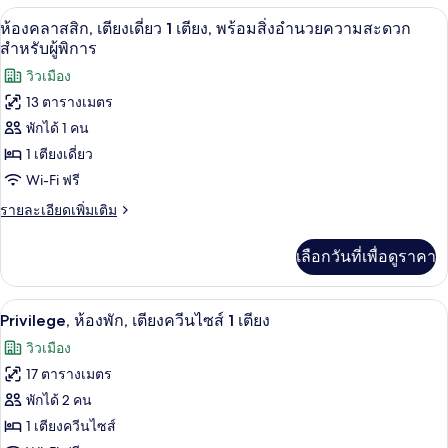
ใหญ่
กับ
มินิบาร์, โต๊ะทำงาน, พื้นที่ทำงานแบบใช้
เปิด
3
ห้อง
ห้องคลาสสิก, เตียงเดี่ยว 1 เตียง, พร้อมสิ่งอำนวยความสะดวก
2
ดี
ภาพถ่าย
สำหรับผู้พิการ
เตียง
ลัก
ทั้งหมด
วิวเมือง
ซ์,
เตียง
13 ตารางเมตร
ของ
ใหญ่
พักได้ 1 คน
2
ห้อง
เตียง
1 เตียงเดี่ยว
คลาส
Wi-Fi ฟรี
สิก,
ราย
รายละเอียดเพิ่มเติม
เตียง
ละเอียด
เพิ่ม
เดี่ยว
เลือกวันที่เพื่อดูราคา
เติม
1
เกี่ยว
กับ
เตียง,
Privilege, ห้องพัก, เตียงควีนไซส์ 1 เตียง
เปิด
5
ห้อง
Privilege, ห้องพัก, เตียงควีนไซส์ 1 เตียง
พร้อม
คลาส
ภาพถ่าย
วิวเมือง
สิก,
สิ่ง
ทั้งหมด
เตียง
17 ตารางเมตร
อำนวย
เดี่ยว
ของ
พักได้ 2 คน
1
ความ
Privilege,
เตียง,
1 เตียงควีนไซส์
พร้อม