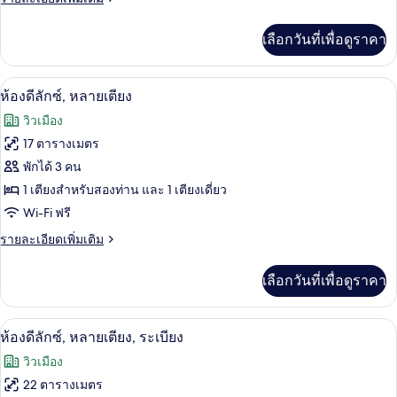
สิก,
ละเอียด
เตียง
เพิ่ม
เลือกวันที่เพื่อดูราคา
เติม
ควีน
เกี่ยว
ไซส์
กับ
มินิบาร์, โต๊ะทำงาน, พื้นที่ทำงานแบบใช้
เปิด
4
ห้อง
ห้องดีลักซ์, หลายเตียง
1
คลาส
ภาพถ่าย
วิวเมือง
เตียง,
สิก,
ทั้งหมด
เตียง
17 ตารางเมตร
ระเบียง
ควีน
ของ
พักได้ 3 คน
ไซส์
1
ห้อง
1 เตียงสำหรับสองท่าน และ 1 เตียงเดี่ยว
เตียง,
Wi-Fi ฟรี
ดี
ระเบียง
ราย
รายละเอียดเพิ่มเติม
ลัก
ละเอียด
ซ์,
เพิ่ม
เลือกวันที่เพื่อดูราคา
เติม
หลาย
เกี่ยว
เตียง
กับ
ห้องดีลักซ์, หลายเตียง, ระเบียง | มินิบา
เปิด
4
ห้อง
ห้องดีลักซ์, หลายเตียง, ระเบียง
ดี
ภาพถ่าย
วิวเมือง
ลัก
ทั้งหมด
ซ์,
22 ตารางเมตร