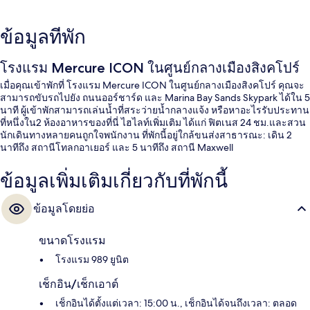
ข้อมูลที่พัก
โรงแรม Mercure ICON ในศูนย์กลางเมืองสิงคโปร์
เมื่อคุณเข้าพักที่ โรงแรม Mercure ICON ในศูนย์กลางเมืองสิงคโปร์ คุณจะ
สามารถขับรถไปยัง ถนนออร์ชาร์ด และ Marina Bay Sands Skypark ได้ใน 5
นาที ผู้เข้าพักสามารถเล่นน้ำที่สระว่ายน้ำกลางแจ้ง หรือหาอะไรรับประทาน
ที่หนึ่งใน2 ห้องอาหารของที่นี่ ไฮไลท์เพิ่มเติม ได้แก่ ฟิตเนส 24 ชม.และสวน
นักเดินทางหลายคนถูกใจพนักงาน ที่พักนี้อยู่ใกล้ขนส่งสาธารณะ: เดิน 2
นาทีถึง สถานีโทลกอาเยอร์ และ 5 นาทีถึง สถานี Maxwell
ข้อมูลเพิ่มเติมเกี่ยวกับที่พักนี้
ข้อมูลโดยย่อ
ขนาดโรงแรม
โรงแรม 989 ยูนิต
เช็กอิน/เช็กเอาต์
เช็กอินได้ตั้งแต่เวลา: 15:00 น., เช็กอินได้จนถึงเวลา: ตลอด