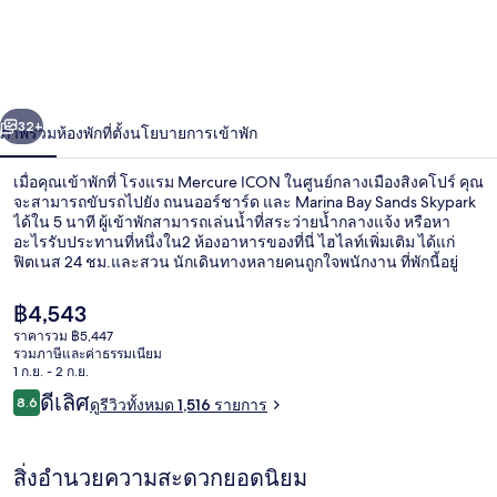
Mercure
ICON
ใน
่อน
ถัดไป
ศูนย์กลาง
น้า
32+
ภาพรวม
ห้องพัก
ที่ตั้ง
นโยบายการเข้าพัก
เมือง
เมื่อคุณเข้าพักที่ โรงแรม Mercure ICON ในศูนย์กลางเมืองสิงคโปร์ คุณ
สิงคโปร์
จะสามารถขับรถไปยัง ถนนออร์ชาร์ด และ Marina Bay Sands Skypark
ได้ใน 5 นาที ผู้เข้าพักสามารถเล่นน้ำที่สระว่ายน้ำกลางแจ้ง หรือหา
อะไรรับประทานที่หนึ่งใน2 ห้องอาหารของที่นี่ ไฮไลท์เพิ่มเติม ได้แก่
ฟิตเนส 24 ชม.และสวน นักเดินทางหลายคนถูกใจพนักงาน ที่พักนี้อยู่
ใกล้ขนส่งสาธารณะ: เดิน 2 นาทีถึง สถานีโทลกอาเยอร์ และ 5 นาทีถึง
สถานี Maxwell
ราคา
฿4,543
ปัจจุบัน
ราคารวม ฿5,447
฿4,543
รวมภาษีและค่าธรรมเนียม
บริเวณภายนอก
1 ก.ย. - 2 ก.ย.
รีวิว
ดีเลิศ
8.6
ดูรีวิวทั้งหมด 1,516 รายการ
8.6 จาก 10
สิ่งอำนวยความสะดวกยอดนิยม