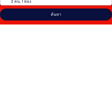
ค้นหา
คลัง
ภาพ
โรงแรม