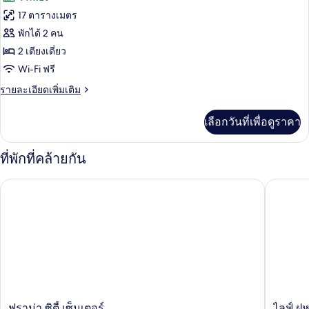
พัก,
ทั้งหมด
เตียง
ระเบียง
17 ตารางเมตร
ควีน
ของ
พักได้ 2 คน
ไซส์
Privilege,
1
2 เตียงเดี่ยว
เตียง,
ห้อง
Wi-Fi ฟรี
ระเบียง
พัก,
ราย
รายละเอียดเพิ่มเติม
ละเอียด
เตียง
เพิ่ม
เลือกวันที่เพื่อดูราคา
เติม
เดี่ยว
เกี่ยว
2
กับ
ที่พักที่คล้ายกัน
เตียง
Privilege,
ห้อง
ฟูราม่า ซิตี้ เซ็นเตอร์
ไลฟ์ ฝูห
พัก,
เตียง
เดี่ยว
2
เตียง
ฟู
ไลฟ์
ฟูราม่า ซิตี้ เซ็นเตอร์
ไลฟ์ ฝู