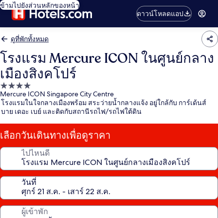
ข้ามไปยังส่วนหลักของหน้า
ดาวน์โหลดแอป
ดูที่พักทั้งหมด
โรงแรม Mercure ICON ในศูนย์กลาง
เมืองสิงคโปร์
ที่พัก
Mercure ICON Singapore City Centre
4.0
โรงแรมในใจกลางเมืองพร้อม สระว่ายน้ำกลางแจ้ง อยู่ใกล้กับ การ์เด้นส์
ดาว
บาย เดอะ เบย์ และติดกับสถานีรถไฟ/รถไฟใต้ดิน
เลือกวันเดินทางเพื่อดูราคา
ไปไหนดี
วันที่
ผู้เข้าพัก