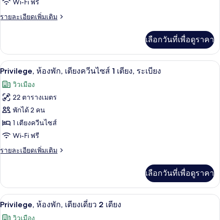
สะดวก
ห้อง
Wi-Fi ฟรี
สิ่ง
สำหรับ
พัก,
อำนวย
ราย
รายละเอียดเพิ่มเติม
ความ
ละเอียด
ผู้
เตียง
สะดวก
เพิ่ม
เลือกวันที่เพื่อดูราคา
สำหรับ
พิการ
เติม
ควีน
ผู้
เกี่ยว
ไซส์
พิการ
กับ
มินิบาร์, โต๊ะทำงาน, พื้นที่ทำงานแบบใช้
เปิด
4
Privilege,
1
Privilege, ห้องพัก, เตียงควีนไซส์ 1 เตียง, ระเบียง
ห้อง
ภาพถ่าย
เตียง
วิวเมือง
พัก,
ทั้งหมด
เตียง
22 ตารางเมตร
ควีน
ของ
พักได้ 2 คน
ไซส์
Privilege,
1
1 เตียงควีนไซส์
เตียง
ห้อง
Wi-Fi ฟรี
พัก,
ราย
รายละเอียดเพิ่มเติม
ละเอียด
เตียง
เพิ่ม
เลือกวันที่เพื่อดูราคา
เติม
ควีน
เกี่ยว
ไซส์
กับ
Privilege, ห้องพัก, เตียงเดี่ยว 2 เตียง |
เปิด
5
Privilege,
1
Privilege, ห้องพัก, เตียงเดี่ยว 2 เตียง
ห้อง
ภาพถ่าย
เตียง,
วิวเมือง