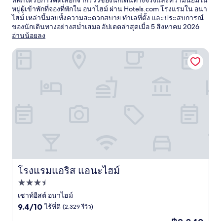
ที่พักได้รับการคัดเลือกจากรีวิวของนักเดินทางจริงและความนิยมใน
หมู่ผู้เข้าพักที่จองที่พักใน อนาไฮม์ ผ่าน Hotels.com โรงแรมใน อนา
ไฮม์ เหล่านี้มอบทั้งความสะดวกสบาย ทำเลที่ตั้ง และประสบการณ์
ของนักเดินทางอย่างสม่ำเสมอ อัปเดตล่าสุดเมื่อ
5 สิงหาคม 2026
อ่านน้อยลง
โรงแรมแอริส แอนะไฮม์
โรงแรมแอริส แอนะไฮม์
โรงแรมแอริส แอนะไฮม์
ที่พัก
3.5
เซาท์อีสต์ อนาไฮม์
9.4
ดาว
9.4/10
ไร้ที่ติ
(2,329 รีวิว)
จาก
ราคา