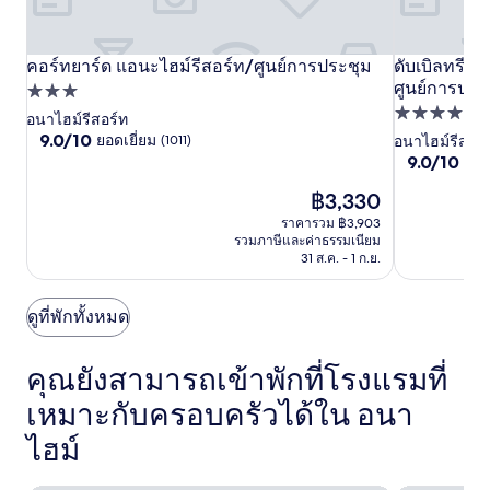
คอร์
คอร์ทยาร์ด แอนะไฮม์รีสอร์ท/ศูนย์การประชุม
คอร์
ดับเบิล
ดับเบิลทรีสว
คอร์ทยาร์ด แอนะไฮม์รีสอร์ท/ศูนย์การประชุม
ดับเบิลทรีสว
ศูนย์การประ
ทยา
ที่พัก
ทยา
ทรี
ที่พัก
3.0
อนาไฮม์รีสอร์ท
ร์ด
ร์ด
สวี
9.0
9.0/10
ยอดเยี่ยม
4.0
(1011)
อนาไฮม์รีสอร์
ดาว
แอ
แอ
ทส์
จาก
9.0
9.0/10
ยอด
ดาว
นะ
นะ
บาย
10,
จาก
ยอด
ราคา
฿3,330
10,
ไฮม์
ไฮม์
ฮิล
เยี่ยม,
ปัจจุบัน
ยอด
ราคารวม ฿3,903
รีสอร์ท/
รีสอร์ท/
ตัน
(1011)
คือ
เยี่ยม,
รวมภาษีและค่าธรรมเนียม
฿3,330
ศูนย์
ศูนย์
แอ
(4351)
31 ส.ค. - 1 ก.ย.
การ
การ
นะ
ประชุม
ประชุม
ไฮม์
ดูที่พักทั้งหมด
รีสอร์ท
-
คุณยังสามารถเข้าพักที่โรงแรมที่
ศูนย์
เหมาะกับครอบครัวได้ใน อนา
การ
ไฮม์
ประชุม