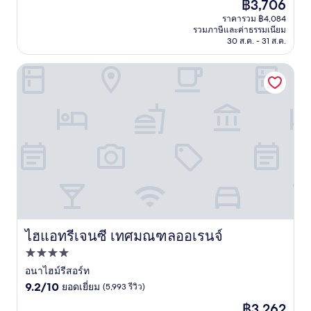
ราคา
฿3,706
10,
ปัจจุบัน
ยอด
ราคารวม ฿4,084
คือ
รวมภาษีและค่าธรรมเนียม
เยี่ยม,
฿3,706
30 ส.ค. - 31 ส.ค.
(1,145
รีวิว)
ไฮแอทรีเจนซี เทศมณฑลออเรนจ์
ไฮแอทรีเจนซี เทศมณฑลออเรนจ์
ไฮแอทรีเจนซี เทศมณฑลออเรนจ์
ที่พัก
4.0
อนาไฮม์รีสอร์ท
9.2
ดาว
9.2/10
ยอดเยี่ยม
(5,993 รีวิว)
จาก
ราคา
฿3,262
10,