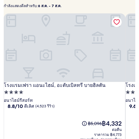
1
กำลังแสดงดีลสำหรับ:
6 ส.ค. - 7 ส.ค.
6
คืน
กำลัง
ผู้
ส.ค.
โรงแรมเฟรา แอนะไฮม์, อะดับเบิลทรี บายฮิลตัน
โรงแร
แส
เข้า
-
ดง
พัก
7
2
ดี
ส.ค.
คน
ล
ราคา
และ
สำหรับ:
จำนวน
ห้อง
พัก
ว่าง
อาจ
มี
โรง
โรงแรมเฟรา แอนะไฮม์, อะดับเบิลทรี บายฮิลตัน
โรง
โรงแ
โรงแร
โรงแรมเฟรา แอนะไฮม์, อะดับเบิลทรี บายฮิลตัน
โรงแร
การ
เปลี่ยนแปลง
แรม
ที่พัก
แรม
แอ
ที่พัก
อาจ
4.0
3.5
อนาไฮม์รีสอร์ท
อนาไฮม
เฟรา
เฟรา
ริส
มี
8.8
9.6
8.8/10
9.6
ดีเลิศ
(4,523 รีวิว)
ดาว
ดาว
แอ
แอ
ออ
ข้อ
จาก
จาก
กำหนด
นะ
นะ
เรนจ์
10,
10,
เพิ่ม
ดี
ราคา
ไร้
฿4,332
ราคา
฿5,096
ไฮม์,
ไฮม์,
เติม
เลิศ,
ปัจจุบัน
ที่
เดิม
ต่อคืน
อะ
อะ
(4,523
คือ
ติ,
คือ
ราคารวม ฿4,773
รีวิว)
฿4,332
(2,95