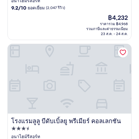
3.0
อนาไฮม์รีสอร์ท
9.2
ดาว
9.2/10
ยอดเยี่ยม
(2,047 รีวิว)
จาก
ราคา
฿4,232
10,
ปัจจุบัน
ยอด
ราคารวม ฿4,968
คือ
รวมภาษีและค่าธรรมเนียม
เยี่ยม,
฿4,232
23 ส.ค. - 24 ส.ค.
(2,047
รีวิว)
โรงแรมลูลู บีดับเบิ้ลยู พรีเมียร์ คอลเลกชัน
โรงแรมลูลู บีดับเบิ้ลยู พรีเมียร์ คอลเลกชัน
โรงแรมลูลู บีดับเบิ้ลยู พรีเมียร์ คอลเลกชัน
ที่พัก
3.5
อนาไฮม์รีสอร์ท