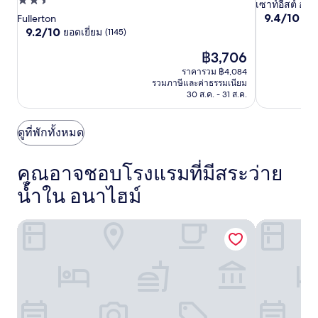
ที่พัก
3.5
เซาท์อีสต์ อนา
ลิ
ลิ
ริส
9.4
9.4/10
2.5
ไร้ที
Fullerton
ดาว
เดย์
เดย์
แอ
จาก
9.2
9.2/10
ยอดเยี่ยม
(1145)
ดาว
อินน์
อินน์
นะ
10,
จาก
ราคา
ไร้
฿3,706
10,
เอ็กซ์เพรส
เอ็กซ์เพรส
ไฮม์
ปัจจุบัน
ที่
ยอด
ราคารวม ฿4,084
ฟูล
ฟูล
คือ
ติ,
เยี่ยม,
รวมภาษีและค่าธรรมเนียม
฿3,706
(2329)
เลอ
เลอ
(1145)
30 ส.ค. - 31 ส.ค.
ร์
ร์
ตัน
ตัน
ดูที่พักทั้งหมด
-
-
อ
อ
คุณอาจชอบโรงแรมที่มีสระว่าย
นา
นา
น้ำใน อนาไฮม์
ไฮม์
ไฮม์
บาย
บาย
คอร์ทยาร์ด แอนะไฮม์รีสอร์ท/ศูนย์การประชุม
ดับเบิลทรีสว
IHG
IHG