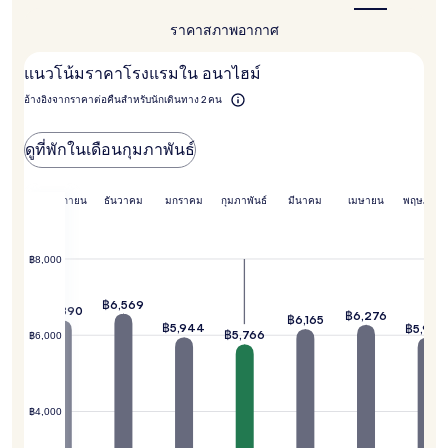
จำนวน
ช่วง
ราคา
สภาพอากาศ
ห้อง
ไหน
ดี
พัก
ที่สุด
ว่าง
แนวโน้มราคาโรงแรมใน อนาไฮม์
อาจ
อ้างอิงจากราคาต่อคืนสำหรับนักเดินทาง 2 คน
มี
การ
เปลี่ยนแปลง
ดูที่พักในเดือนกุมภาพันธ์
อาจ
มี
ข้อ
ลาคม
พฤศจิกายน
ธันวาคม
มกราคม
กุมภาพันธ์
มีนาคม
เมษายน
พฤษภาค
กำหนด
เพิ่ม
เติม
฿8,000
,363
฿6,569
฿6,390
฿6,276
฿6,165
฿5,944
฿5,940
฿5,766
฿6,000
฿4,000