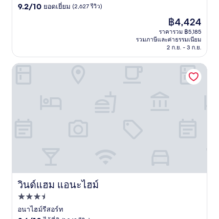
9.2
ดาว
9.2/10
ยอดเยี่ยม
(2,627 รีวิว)
จาก
ราคา
฿4,424
10,
ปัจจุบัน
ยอด
ราคารวม ฿5,185
คือ
รวมภาษีและค่าธรรมเนียม
เยี่ยม,
฿4,424
2 ก.ย. - 3 ก.ย.
(2,627
รีวิว)
วินด์แฮม แอนะไฮม์
วินด์แฮม แอนะไฮม์
วินด์แฮม แอนะไฮม์
ที่พัก
3.5
อนาไฮม์รีสอร์ท