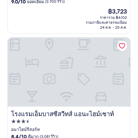
9.0
ดาว
9.0/10
ยอดเยี่ยม
(2,700 รีวิว)
จาก
ราคา
฿3,723
10,
ปัจจุบัน
ยอด
ราคารวม ฿4,102
คือ
รวมภาษีและค่าธรรมเนียม
เยี่ยม,
฿3,723
24 ส.ค. - 25 ส.ค.
(2,700
รีวิว)
โรงแรมเอ็มบาสซีสวีทส์ แอนะไฮม์เซาท์
โรงแรมเอ็มบาสซีสวีทส์ แอนะไฮม์เซาท์
โรงแรมเอ็มบาสซีสวีทส์ แอนะไฮม์เซาท์
ที่พัก
3.5
อนาไฮม์รีสอร์ท
8.4
ดาว
8.4/10
ดีมาก
(3,081 รีวิว)