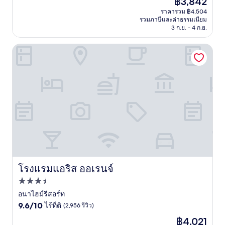
฿3,842
10,
ปัจจุบัน
ไร้
ราคารวม ฿4,504
คือ
รวมภาษีและค่าธรรมเนียม
ที่
฿3,842
3 ก.ย. - 4 ก.ย.
ติ,
(2,329
รีวิว)
โรงแรมแอริส ออเรนจ์
โรงแรมแอริส ออเรนจ์
โรงแรมแอริส ออเรนจ์
ที่พัก
3.5
อนาไฮม์รีสอร์ท
9.6
ดาว
9.6/10
ไร้ที่ติ
(2,956 รีวิว)
จาก
ราคา
฿4,021
10,