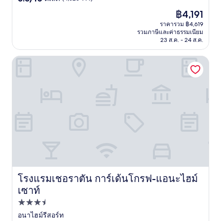
จาก
ราคา
฿4,191
10,
ปัจจุบัน
ดี
ราคารวม ฿4,619
คือ
รวมภาษีและค่าธรรมเนียม
เลิศ,
฿4,191
23 ส.ค. - 24 ส.ค.
(4,523
รีวิว)
โรงแรมเชอราตัน การ์เด้นโกรฟ-แอนะไฮม์เซาท์
โรงแรมเชอราตัน การ์เด้นโกรฟ-แอนะไฮม์
โรงแรมเชอราตัน การ์เด้นโกรฟ-แอนะไฮม์เซาท์
เซาท์
ที่พัก
3.5
อนาไฮม์รีสอร์ท