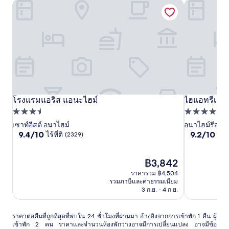
โรงแรมแอริส แอนะไฮม์
ไฮแอทรีเจน
โรงแรม
โรงแรมแอริส แอนะไฮม์
โรงแรม
ไฮ
ไฮแอทรีเจน
โรงแรมแอริส แอนะไฮม์
ไฮแอทรีเจน
แอ
ที่พัก
แอ
แอ
ที่พัก
3.5
4.0
เซาท์อีสต์ อนาไฮม์
อนาไฮม์รีสอร์
ริส
ริส
ทรี
9.4
9.2
9.4/10
9.2/10
ไร้ที่ติ
ยอด
(2329)
ดาว
ดาว
แอ
แอ
เจน
จาก
จาก
นะ
นะ
ซี
10,
10,
ไร้
ราคา
ยอด
฿3,842
ไฮม์
ไฮม์
เทศ
ที่
ปัจจุบัน
เยี่ยม,
ราคารวม ฿4,504
มณฑล
ติ,
คือ
(5993)
รวมภาษีและค่าธรรมเนียม
(2329)
฿3,842
ออ
3 ก.ย. - 4 ก.ย.
เรนจ์
ราคา
ราคาต่อคืนที่ถูกที่สุดที่พบใน 24 ชั่วโมงที่ผ่านมา อ้างอิงจากการเข้าพัก 1 คืน ผู้
เข้าพัก 2 คน ราคาและจำนวนห้องพักว่างอาจมีการเปลี่ยนแปลง อาจมีข้อ
ต่อ