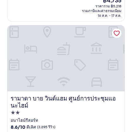
฿4,735
10,
ปัจจุบัน
ยอด
ราคารวม ฿5,218
คือ
รวมภาษีและค่าธรรมเนียม
เยี่ยม,
฿4,735
16 ส.ค. - 17 ส.ค.
(923
รีวิว)
รามาดา บาย วินด์แฮม ศูนย์การประชุมแอนะไฮม์
รามาดา บาย วินด์แฮม ศูนย์การประชุมแอ
รามาดา บาย วินด์แฮม ศูนย์การประชุมแอนะไฮม์
นะไฮม์
ที่พัก
2.0
อนาไฮม์รีสอร์ท
8.6
ดาว
8.6/10
ดีเลิศ
(3,695 รีวิว)
จาก