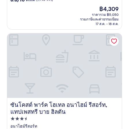
จาก
ราคา
฿4,309
10,
ปัจจุบัน
ดี
ราคารวม ฿5,050
คือ
รวมภาษีและค่าธรรมเนียม
เลิศ,
฿4,309
17 ส.ค. - 18 ส.ค.
(1,795
รีวิว)
ซันโคสต์ พาร์ค โฮเทล อนาไฮม์ รีสอร์ท, แทปเพสทรี บาย ฮิลต
ซันโคสต์ พาร์ค โฮเทล อนาไฮม์ รีสอร์ท,
ซันโคสต์ พาร์ค โฮเทล อนาไฮม์ รีสอร์ท, แทปเพสทรี บาย ฮิล
แทปเพสทรี บาย ฮิลตัน
ที่พัก
3.5
อนาไฮม์รีสอร์ท