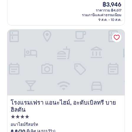
ราคา
฿3,946
10,
ปัจจุบัน
ดี
ราคารวม ฿4,617
คือ
รวมภาษีและค่าธรรมเนียม
เลิศ,
฿3,946
9 ส.ค. - 10 ส.ค.
(3,695
รีวิว)
โรงแรมเฟรา แอนะไฮม์, อะดับเบิลทรี บายฮิลตัน
โรงแรมเฟรา แอนะไฮม์, อะดับเบิลทรี บาย
โรงแรมเฟรา แอนะไฮม์, อะดับเบิลทรี บายฮิลตัน
ฮิลตัน
ที่พัก
4.0
อนาไฮม์รีสอร์ท
8.8
ดาว
8.8/10
ดีเลิศ
(4,523 รีวิว)