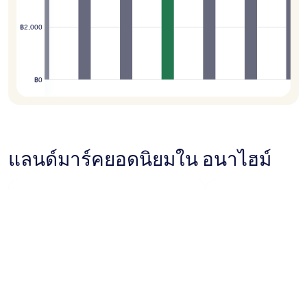
฿2,000
฿0
แลนด์มาร์คยอดนิยมใน อนาไฮม์