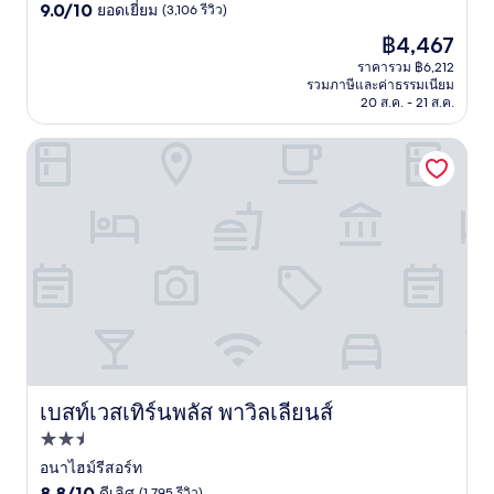
9.0
ดาว
9.0/10
ยอดเยี่ยม
(3,106 รีวิว)
จาก
ราคา
฿4,467
10,
ปัจจุบัน
ยอด
ราคารวม ฿6,212
คือ
รวมภาษีและค่าธรรมเนียม
เยี่ยม,
฿4,467
20 ส.ค. - 21 ส.ค.
(3,106
รีวิว)
เบสท์เวสเทิร์นพลัส พาวิลเลียนส์
เบสท์เวสเทิร์นพลัส พาวิลเลียนส์
เบสท์เวสเทิร์นพลัส พาวิลเลียนส์
ที่พัก
2.5
อนาไฮม์รีสอร์ท
8.8
ดาว
8.8/10
ดีเลิศ
(1,795 รีวิว)