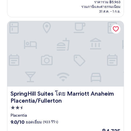
ปัจจุบัน
ยอด
ราคารวม ฿5,963
คือ
รวมภาษีและค่าธรรมเนียม
เยี่ยม,
฿5,096
31 ส.ค. - 1 ก.ย.
(4,020
รีวิว)
SpringHill Suites โดย Marriott Anaheim Placentia/Fullerto
SpringHill Suites โดย Marriott Anaheim
SpringHill Suites โดย Marriott Anaheim Placentia/Fullert
Placentia/Fullerton
ที่พัก
2.5
Placentia
9.0
ดาว
9.0/10
ยอดเยี่ยม
(923 รีวิว)
จาก
ราคา