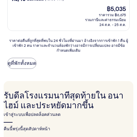
จาก
ราคา
฿5,035
10,
ปัจจุบัน
ยอด
ราคารวม ฿6,675
คือ
รวมภาษีและค่าธรรมเนียม
เยี่ยม,
฿5,035
24 ส.ค. - 25 ส.ค.
(4,960
รีวิว)
ราคา
ราคาต่อคืนที่ถูกที่สุดที่พบใน 24 ชั่วโมงที่ผ่านมา อ้างอิงจากการเข้าพัก 1 คืน ผู้
เข้าพัก 2 คน ราคาและจำนวนห้องพักว่างอาจมีการเปลี่ยนแปลง อาจมีข้อ
ต่อ
กำหนดเพิ่มเติม
คืน
ที่
ถูก
ดูที่พักทั้งหมด
ที่สุด
ที่
พบใน
24
ชั่วโมง
รับดีลโรงแรมนาทีสุดท้ายใน อนา
ที่
ผ่าน
ไฮม์ และประหยัดมากขึ้น
มา
อ้างอิง
เข้าสู่ระบบเพื่อปลดล็อคส่วนลด
จาก
การ
คืนนี้
เข้า
พรุ่งนี้
สุดสัปดาห์หน้า
พัก