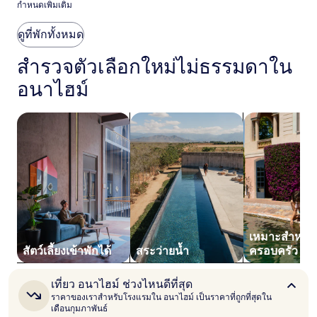
กำหนดเพิ่มเติม
คืน
ที่
ถูก
ดูที่พักทั้งหมด
ที่สุด
ที่
สำรวจตัวเลือกใหม่ไม่ธรรมดาใน
พบใน
อนาไฮม์
24
ชั่วโมง
ที่
ค้นหาที่พักที่สัตว์เลี้ยงเข้าพักได้
ค้นหาที่พักที่มีสระว่ายน้ำ
ค้นหาที่พักที
ผ่าน
มา
อ้างอิง
จาก
การ
เข้า
พัก
1
คืน
เหมาะสำหรับ
ผู้
เข้า
สัตว์เลี้ยงเข้าพักได้
สระว่ายน้ำ
ครอบครัว
พัก
2
เที่ยว
เที่ยว อนาไฮม์ ช่วงไหนดีที่สุด
คน
อ
ราคาของเราสำหรับโรงแรมใน อนาไฮม์ เป็นราคาที่ถูกที่สุดใน
ราคา
นา
เดือนกุมภาพันธ์
และ
ไฮม์