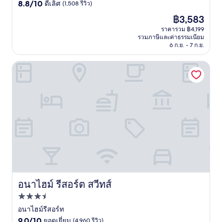
8.8
ดาว
8.8/10
ดีเลิศ
(1,508 รีวิว)
จาก
ราคา
฿3,583
10,
ปัจจุบัน
ดี
ราคารวม ฿4,199
คือ
รวมภาษีและค่าธรรมเนียม
เลิศ,
฿3,583
6 ก.ย. - 7 ก.ย.
(1,508
รีวิว)
อนาไฮม์ รีสอร์ต สวีทส์
อนาไฮม์ รีสอร์ต สวีทส์
อนาไฮม์ รีสอร์ต สวีทส์
ที่พัก
3.5
อนาไฮม์รีสอร์ท
9.0
ดาว
9.0/10
ยอดเยี่ยม
(4,960 รีวิว)