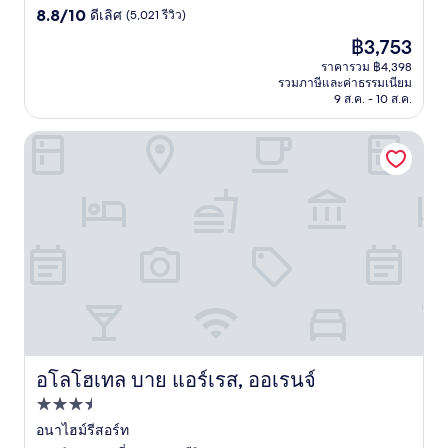
8.8
ดาว
8.8/10
ดีเลิศ
(5,021 รีวิว)
จาก
ราคา
฿3,753
10,
ปัจจุบัน
ดี
ราคารวม ฿4,398
คือ
รวมภาษีและค่าธรรมเนียม
เลิศ,
฿3,753
9 ส.ค. - 10 ส.ค.
(5,021
รีวิว)
อโลโฮเทล บาย แอร์เรส, ออเรนจ์
อโลโฮเทล บาย แอร์เรส, ออเรนจ์
อโลโฮเทล บาย แอร์เรส, ออเรนจ์
ที่พัก
3.5
อนาไฮม์รีสอร์ท