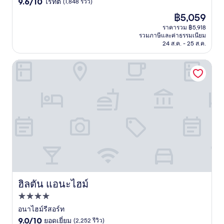
9.6
ดาว
9.6/10
ไร้ที่ติ
(1,848 รีวิว)
จาก
ราคา
฿5,059
10,
ปัจจุบัน
ไร้
ราคารวม ฿5,918
คือ
รวมภาษีและค่าธรรมเนียม
ที่
฿5,059
24 ส.ค. - 25 ส.ค.
ติ,
(1,848
รีวิว)
ฮิลตัน แอนะไฮม์
ฮิลตัน แอนะไฮม์
ฮิลตัน แอนะไฮม์
ที่พัก
4.0
อนาไฮม์รีสอร์ท
9.0
ดาว
9.0/10
ยอดเยี่ยม
(2,252 รีวิว)