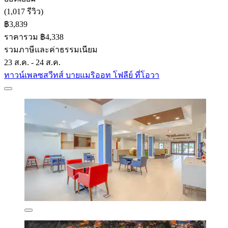
(1,017 รีวิว)
฿3,839
ราคารวม ฿4,338
รวมภาษีและค่าธรรมเนียม
23 ส.ค. - 24 ส.ค.
ทาวน์เพลซสวีทส์ บายแมริออท โฟลีย์ ที่โอวา