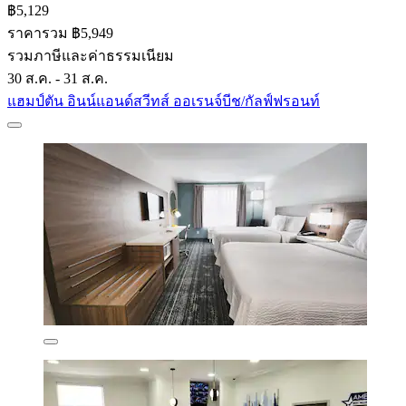
฿5,129
ราคารวม ฿5,949
รวมภาษีและค่าธรรมเนียม
30 ส.ค. - 31 ส.ค.
แฮมป์ตัน อินน์แอนด์สวีทส์ ออเรนจ์บีช/กัลฟ์ฟรอนท์