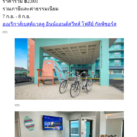
ราคารวม ฿2,001
รวมภาษีและค่าธรรมเนียม
7 ก.ย. - 8 ก.ย.
อเมริกาส์เบสต์แวลลู อินน์แอนด์สวีทส์ โฟลีย์ กัลฟ์ชอร์ส