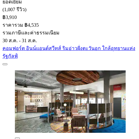
ยอดเยี่ยม
(1,007 รีวิว)
฿3,910
ราคารวม ฿4,535
รวมภาษีและค่าธรรมเนียม
30 ส.ค. - 31 ส.ค.
คอมฟอร์ต อินน์แอนด์สวีทส์ ริมอ่าวฝั่งตะวันอก ใกล้อุทยานแห่ง
รัฐกัลฟ์