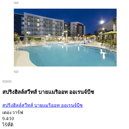
สปริงฮิลล์สวีทส์ บายแมริออท ออเรนจ์บีช
สปริงฮิลล์สวีทส์ บายแมริออท ออเรนจ์บีช
เดอะวาร์ฟ
9.4/10
ไร้ที่ติ