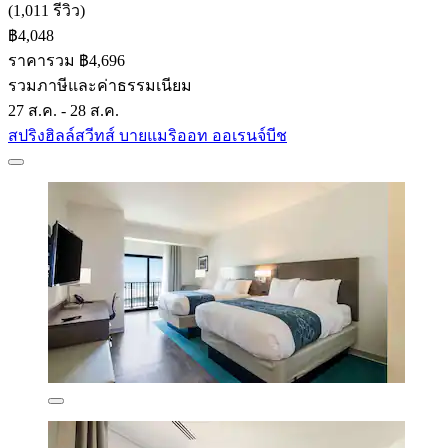
(1,011 รีวิว)
฿4,048
ราคารวม ฿4,696
รวมภาษีและค่าธรรมเนียม
27 ส.ค. - 28 ส.ค.
สปริงฮิลล์สวีทส์ บายแมริออท ออเรนจ์บีช