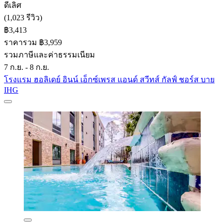
ดีเลิศ
(1,023 รีวิว)
฿3,413
ราคารวม ฿3,959
รวมภาษีและค่าธรรมเนียม
7 ก.ย. - 8 ก.ย.
โรงแรม ฮอลิเดย์ อินน์ เอ็กซ์เพรส แอนด์ สวีทส์ กัลฟ์ ชอร์ส บาย
IHG