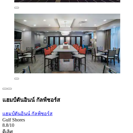
แฮมป์ตันอินน์ กัลฟ์ชอร์ส
แฮมป์ตันอินน์ กัลฟ์ชอร์ส
Gulf Shores
8.8/10
ดีเลิศ