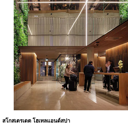
สโกสเตรเดต โฮเทลแอนด์สปา